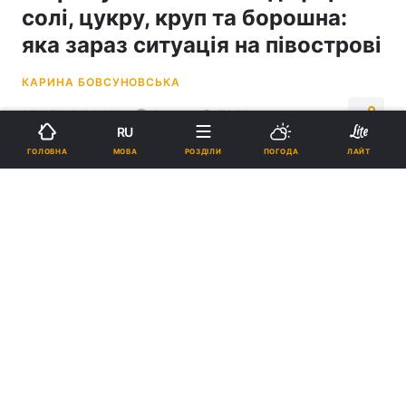
солі, цукру, круп та борошна:
яка зараз ситуація на півострові
КАРИНА БОВСУНОВСЬКА
07:05, 12.06.26
3 хв.
5265
RU
МОВА
ГОЛОВНА
РОЗДІЛИ
ПОГОДА
ЛАЙТ
Підпишіться на нас в Google
Ситуація в окупованому Криму погіршується / фото УНІАН / фото
УНІАН