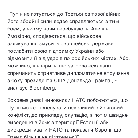
"Путін не готується до Третьої світової війни:
його збройні сили ледве справляються з тим
боєм, у якому вони перебувають. Але він,
ймовірно, сподівається, що військове
залякування змусить європейські держави
послабити свою підтримку України або
відмовити її від ударів по російських містах. Або,
можливо, він вірить, що загроза ескалації
спричинить сприятливе дипломатичне втручання
з боку президента США Дональда Трампа", -
аналізує Bloomberg.
Зокрема деякі чиновники НАТО побоюються, що
Путін може інсценувати невеликий військовий
конфлікт, до прикладу, окупацію, а потім швидке
виведення військ з території Естонії, аби
дискредитувати НАТО та показати Європі, що
Трамп більше не підтримує її.