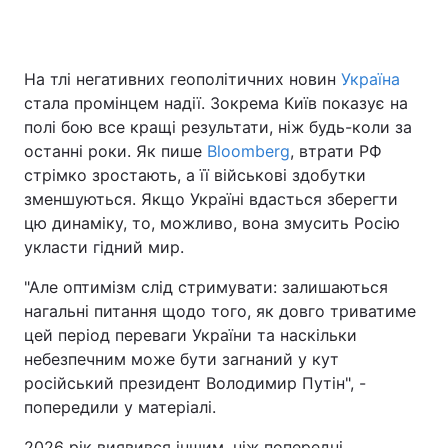
На тлі негативних геополітичних новин
Україна
Головна
Війна
стала промінцем надії. Зокрема Київ показує на
полі бою все кращі результати, ніж будь-коли за
Україна
Політика
останні роки. Як пише
Bloomberg
, втрати РФ
стрімко зростають, а її військові здобутки
Економіка
Світ
зменшуються. Якщо Україні вдасться зберегти
Спорт
Наука
цю динаміку, то, можливо, вона змусить Росію
укласти гідний мир.
Техно і зв'язок
Лайт
"Але оптимізм слід стримувати: залишаються
Зброя
Інциденти
нагальні питання щодо того, як довго триватиме
цей період переваги України та наскільки
Здоров'я
Туризм
небезпечним може бути загнаний у кут
російський президент Володимир Путін", -
Цікавинки
Погода
попередили у матеріалі.
Екологія
Регіони
2026 рік виявився іншим, ніж попередні,