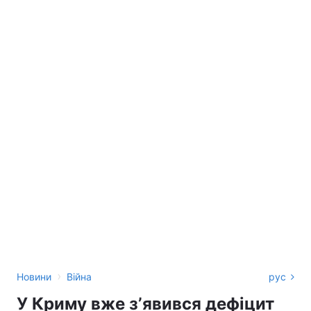
›
Новини
Війна
рус
У Криму вже зʼявився дефіцит