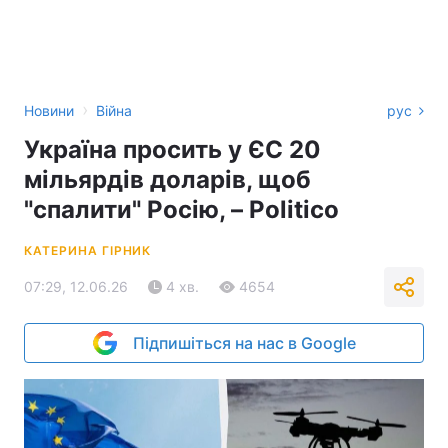
›
Новини
Війна
рус
Україна просить у ЄС 20
мільярдів доларів, щоб
"спалити" Росію, – Politico
КАТЕРИНА ГІРНИК
07:29, 12.06.26
4 хв.
4654
Підпишіться на нас в Google