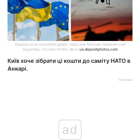
Україна хоче посилити удари, перш ніж Москва поверне собі
ініціативу / Колаж УНІАН, фото
ua.depositphotos.com
Київ хоче зібрати ці кошти до саміту НАТО в
Анкарі.
Реклама
ad