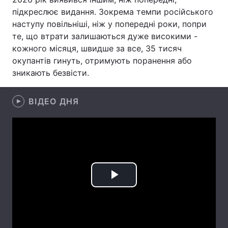
підкреслює видання. Зокрема темпи російського
Лонгріди
наступу повільніші, ніж у попередні роки, попри
те, що втрати залишаються дуже високими -
кожного місяця, швидше за все, 35 тисяч
Відео з Youtube
Статті
окупантів гинуть, отримують поранення або
Інтерв'ю
Думки
зникають безвісти.
Архів
Вакансії
ВІДЕО ДНЯ
Контакти
Послуги
Play
Video