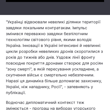
Тема оформлення
"Українці відвоювали невеликі ділянки території
завдяки локальним контратакам. Імпульс
змінився переважно завдяки безпілотним
технологіям світового рівня, якими володіє
Україна. Інновації в Україні інтенсивні й невпинні:
цикли розробки невеликих дронів скоротилися з
років до тижнів або днів. Уздовж лінії фронту
повсюдне покриття дронами створює для росіян
"зону смерті", в якій пересування ускладнене, а
скупчення військ є смертельно небезпечним.
Наразі ця динаміка більше допомагає захиснику,
Україні, ніж нападнику, Росії", - запевняють у
публікації.
Водночас дипломатичний контекст теж
змінюється - програш на виборах угорського