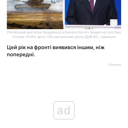
Російський диктатор продовжує втрачати багато людей на полі бою
/ Колаж УНІАН, фото 199 навчальний центр ДШВ ВС, скриншот
Цей рік на фронті виявився іншим, ніж
попередні.
Реклама
ad