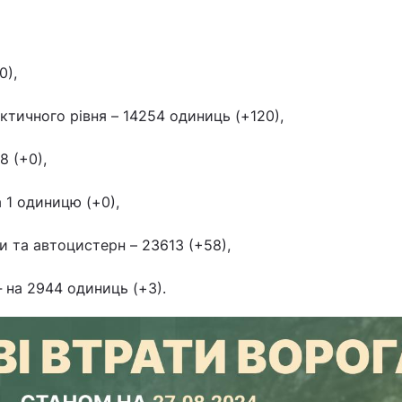
0),
тичного рівня – 14254 одиниць (+120),
8 (+0),
а 1 одиницю (+0),
и та автоцистерн – 23613 (+58),
‒ на 2944 одиниць (+3).