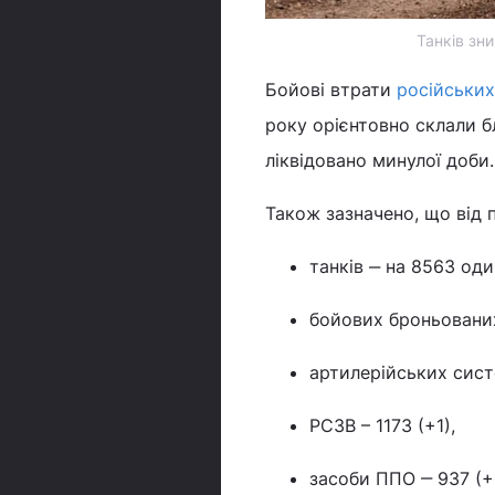
Танків зн
Бойові втрати
російських
року орієнтовно склали б
ліквідовано минулої доби
Також зазначено, що від
танків ‒ на 8563 оди
бойових броньованих
артилерійських сист
РСЗВ – 1173 (+1),
засоби ППО ‒ 937 (+