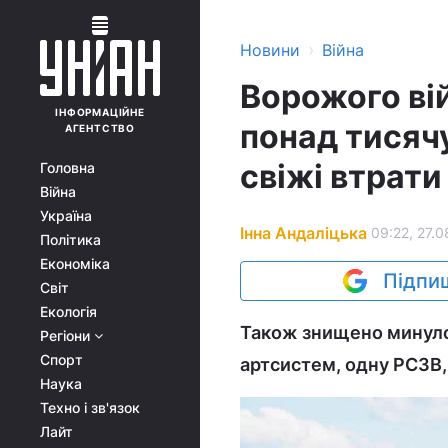
›
Новини
Війна
Ворожого ві
ІНФОРМАЦІЙНЕ
понад тисячу
АГЕНТСТВО
свіжі втрати
Головна
Війна
Україна
Інна Андаліцька
09:22, 27.0
Політика
Економіка
Підпиш
Світ
Екологія
Також знищено минулої
Регіони
Спорт
артсистем, одну РСЗВ
Наука
Техно і зв'язок
Лайт