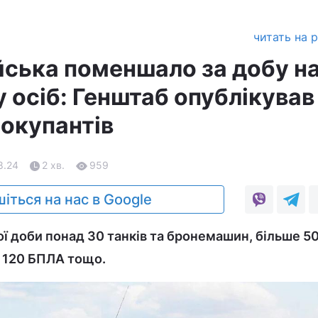
читать на 
йська поменшало за добу н
 осіб: Генштаб опублікував
 окупантів
8.24
2 хв.
959
іться на нас в Google
 доби понад 30 танків та бронемашин, більше 5
, 120 БПЛА тощо.