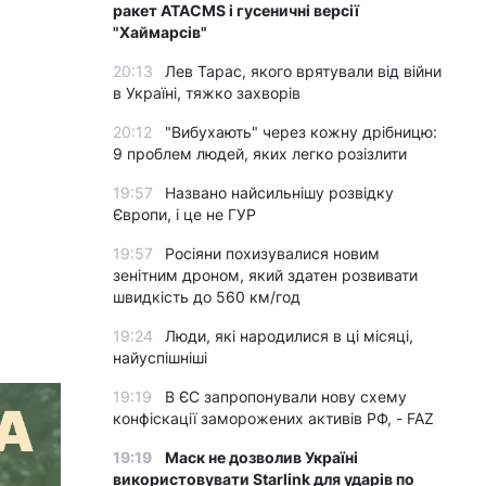
ракет ATACMS і гусеничні версії
"Хаймарсів"
20:13
Лев Тарас, якого врятували від війни
в Україні, тяжко захворів
20:12
"Вибухають" через кожну дрібницю:
9 проблем людей, яких легко розізлити
19:57
Названо найсильнішу розвідку
Європи, і це не ГУР
19:57
Росіяни похизувалися новим
зенітним дроном, який здатен розвивати
швидкість до 560 км/год
19:24
Люди, які народилися в ці місяці,
найуспішніші
19:19
В ЄС запропонували нову схему
конфіскації заморожених активів РФ, - FAZ
19:19
Маск не дозволив Україні
використовувати Starlink для ударів по