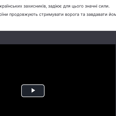
раїнських захисників, задіює для цього значні сили.
воїни продовжують стримувати ворога та завдавати йо
Play
Video