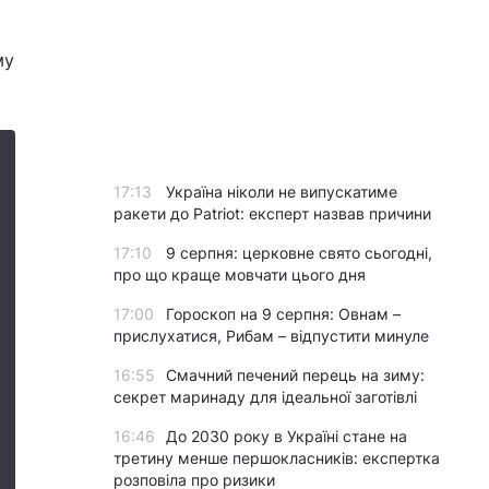
му
17:13
Україна ніколи не випускатиме
ракети до Patriot: експерт назвав причини
17:10
9 серпня: церковне свято сьогодні,
про що краще мовчати цього дня
17:00
Гороскоп на 9 серпня: Овнам –
прислухатися, Рибам – відпустити минуле
16:55
Смачний печений перець на зиму:
секрет маринаду для ідеальної заготівлі
16:46
До 2030 року в Україні стане на
третину менше першокласників: експертка
розповіла про ризики