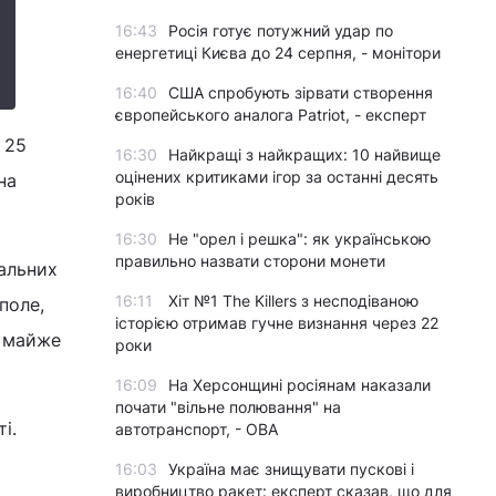
16:43
Росія готує потужний удар по
енергетиці Києва до 24 серпня, - монітори
16:40
США спробують зірвати створення
європейського аналога Patriot, - експерт
 25
16:30
Найкращі з найкращих: 10 найвище
оцінених критиками ігор за останні десять
на
років
16:30
Не "орел і решка": як українською
правильно назвати сторони монети
альних
16:11
Хіт №1 The Killers з несподіваною
поле,
історією отримав гучне визнання через 22
о майже
роки
16:09
На Херсонщині росіянам наказали
почати "вільне полювання" на
і.
автотранспорт, - ОВА
16:03
Україна має знищувати пускові і
виробництво ракет: експерт сказав, що для