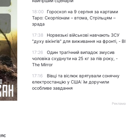
найгірший сценарій
18:00
Гороскоп на 9 серпня за картами
Таро: Скорпіонам – втома, Стрільцям –
зрада
17:38
Норвезькі військові навчають ЗСУ
"духу вікінгів" для виживання на фронті, - BI
17:26
Один трагічний випадок змусив
чоловіка схуднути на 25 кг за пів року, -
The Mirror
17:16
Вівці та віслюк врятували сонячну
електростанцію у США: їм доручили
особливе завдання
Реклама
няє