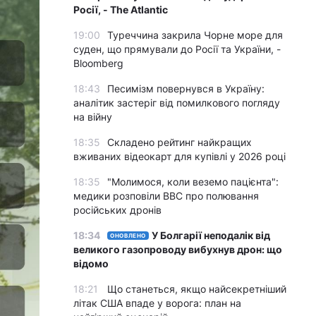
Росії, - The Atlantic
19:00
Туреччина закрила Чорне море для
суден, що прямували до Росії та України, -
Bloomberg
18:43
Песимізм повернувся в Україну:
аналітик застеріг від помилкового погляду
на війну
18:35
Складено рейтинг найкращих
вживаних відеокарт для купівлі у 2026 році
18:35
"Молимося, коли веземо пацієнта":
медики розповіли BBC про полювання
російських дронів
18:34
У Болгарії неподалік від
ОНОВЛЕНО
великого газопроводу вибухнув дрон: що
відомо
18:21
Що станеться, якщо найсекретніший
літак США впаде у ворога: план на