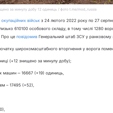
ищено за минулу добу 12 одиниць / фото t.me/mod_russia
 окупаційних військ
з 24 лютого 2022 року по 27 серпн
лизько 610100 особового складу, в тому числі 1280 вор
. Про це
повідомив
Генеральний штаб ЗСУ у ранковому з
 початку широкомасштабного вторгнення у ворога поме
ниці (+12 знищено за минулу добу);
 машин ‒ 16667 (+19) одиниць,
ем – 17495 (+52),
0),