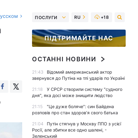
русском
RU
+18
ПОСЛУГИ
а
ПІДТРИМАЙТЕ НАС
ОСТАННІ НОВИНИ
21:43
Відомий американський актор
звернувся до Путіна на тлі ударів по Україні
21:18
У СРСР створили систему "судного
дня", яка досі може знищити людство
0
21:15
"Це дуже боляче": син Байдена
розповів про стан здоров’я свого батька
21:04
Путін стягнув у Москву ППО з усієї
Росії, але збитки все одно шалені, -
Зеленський