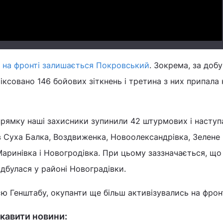
 на фронті залишається Покровський
. Зокрема, за добу
іксовано 146 бойових зіткнень і третина з них припала 
прямку наші захисники зупинили 42 штурмових і наступ
ів Суха Балка, Воздвиженка, Новоолександрівка, Зелене 
Маринівка і Новогродівка. При цьому заззначається, щ
дбулася у районі Новоградівки.
єю Генштабу, окупанти ще більш активізувались на фронт
кавити новини: