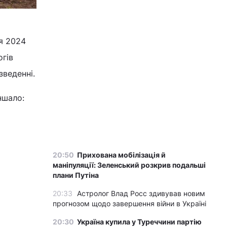
я 2024
огів
веденні.
ншало:
20:50
Прихована мобілізація й
маніпуляції: Зеленський розкрив подальші
плани Путіна
20:33
Астролог Влад Росс здивував новим
прогнозом щодо завершення війни в Україні
20:30
Україна купила у Туреччини партію