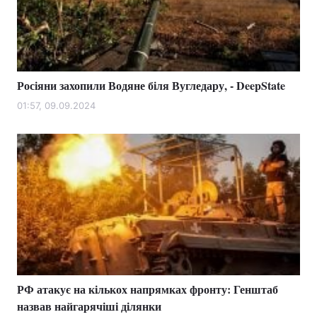
Тема оформлення
Росіяни захопили Водяне біля Вугледару, - DeepState
01:57, 09.09.2024
РФ атакує на кількох напрямках фронту: Генштаб
назвав найгарячіші ділянки