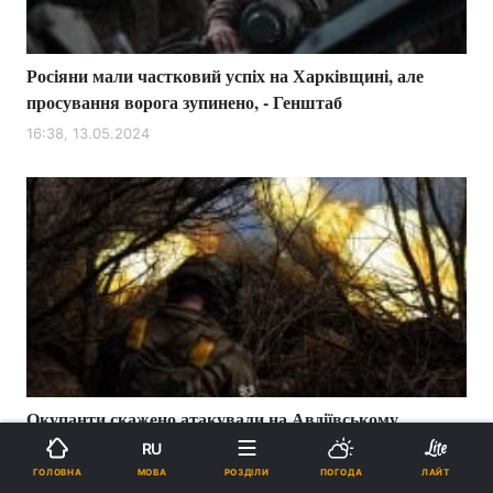
Росіяни мали частковий успіх на Харківщині, але
просування ворога зупинено, - Генштаб
16:38, 13.05.2024
Окупанти скажено атакували на Авдіївському
напрямку, - Генштаб
RU
МОВА
ГОЛОВНА
РОЗДІЛИ
ПОГОДА
ЛАЙТ
08:49, 09.05.2024