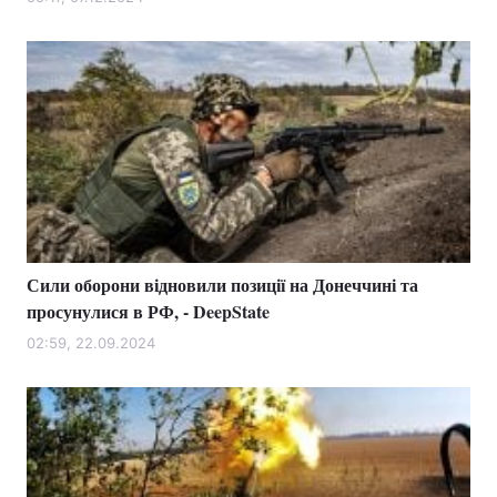
Лонгріди
Відео з Youtube
Статті
Інтерв'ю
Думки
Архів
Вакансії
Контакти
Сили оборони відновили позиції на Донеччині та
Послуги
просунулися в РФ, - DeepState
02:59, 22.09.2024