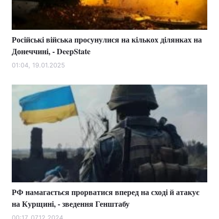
Російські війська просунулися на кількох ділянках на
Головна
Війна
Донеччині, - DeepState
Україна
Політика
01:04, 19.01.2025
Економіка
Світ
Спорт
Наука
Техно і зв'язок
Лайт
Зброя
Інциденти
Здоров'я
Туризм
РФ намагається прорватися вперед на сході й атакує
Цікавинки
Погода
на Курщині, - зведення Генштабу
Екологія
Регіони
00:17, 07.12.2024