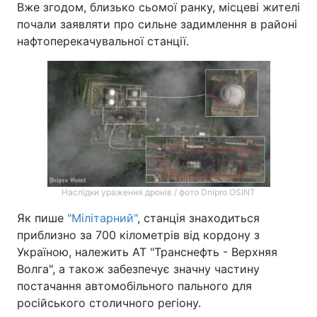
Вже згодом, близько сьомої ранку, місцеві жителі
почали заявляти про сильне задимлення в районі
нафтоперекачувальної станції.
Наслідки ураження дронів / фото Dnipro OSINT
Як пише
"Мілітарний"
, станція знаходиться
приблизно за 700 кілометрів від кордону з
Україною, належить АТ "Транснефть - Верхняя
Волга", а також забезпечує значну частину
постачання автомобільного пального для
російського столичного регіону.