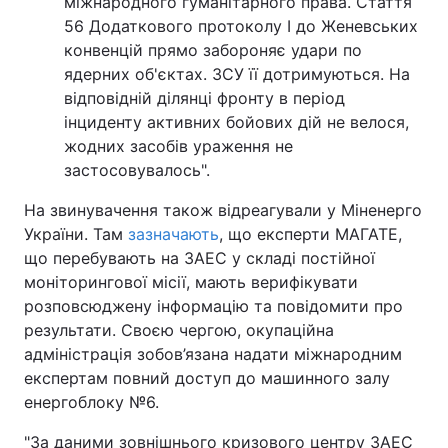
міжнародного гуманітарного права. Стаття
56 Додаткового протоколу I до Женевських
конвенцій прямо забороняє удари по
ядерних об'єктах. ЗСУ її дотримуються. На
відповідній ділянці фронту в період
інциденту активних бойових дій не велося,
жодних засобів ураження не
застосовувалось".
На звинувачення також відреагували у Міненерго
України. Там
зазначають
, що експерти МАГАТЕ,
що перебувають на ЗАЕС у складі постійної
моніторингової місії, мають верифікувати
розповсюджену інформацію та повідомити про
результати. Своєю чергою, окупаційна
адміністрація зобов’язана надати міжнародним
експертам повний доступ до машинного залу
енергоблоку №6.
"За даними зовнішнього кризового центру ЗАЕС