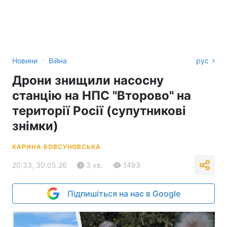
›
Новини
Війна
рус
Дрони знищили насосну
станцію на НПС "Второво" на
території Росії (супутникові
знімки)
КАРИНА БОВСУНОВСЬКА
20:33, 30.05.26
3 хв.
1493
Підпишіться на нас в Google