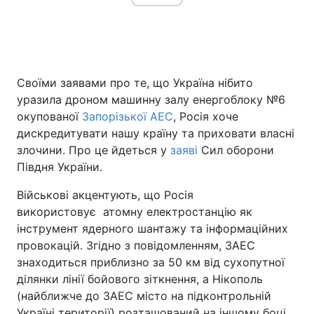
Головна
Війна
Своїми заявами про те, що Україна нібито
Україна
Політика
уразила дроном машинну залу енергоблоку №6
окупованої
Запорізької АЕС
, Росія хоче
Економіка
Світ
дискредитувати нашу країну та приховати власні
злочини. Про це йдеться у
заяві
Сил оборони
Спорт
Наука
Півдня України.
Техно і зв'язок
Лайт
Військові акцентують, що Росія
використовує атомну електростанцію як
Зброя
Інциденти
інструмент ядерного шантажу та інформаційних
провокацій. Згідно з повідомленням, ЗАЕС
Здоров'я
Туризм
знаходиться приблизно за 50 км від сухопутної
Цікавинки
Погода
ділянки лінії бойового зіткнення, а Нікополь
(найближче до ЗАЕС місто на підконтрольній
Екологія
Регіони
Україні території) розташований на іншому боці