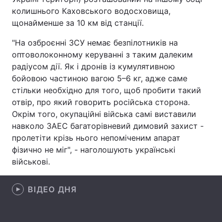
колишнього Каховського водосховища,
Лонгріди
щонайменше за 10 км від станції.
"На озброєнні ЗСУ немає безпілотників на
Відео з Youtube
Статті
оптоволоконному керуванні з таким далеким
радіусом дії. Як і дронів із кумулятивною
Інтерв'ю
Думки
бойовою частиною вагою 5–6 кг, адже саме
стільки необхідно для того, щоб пробити такий
Архів
Вакансії
отвір, про який говорить російська сторона.
Контакти
Окрім того, окупаційні війська самі виставили
навколо ЗАЕС багаторівневий димовий захист -
Послуги
пролетіти крізь нього непоміченим апарат
фізично не міг", - наголошують українські
військові.
ВІДЕО ДНЯ