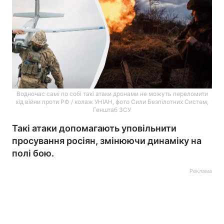
Водночас самі по собі такі атаки дронами не можуть переломити
хід війни проти РФ / колаж УНІАН, фото Сили Безпілотних Систем,
Генштаб ЗСУ
Такі атаки допомагають уповільнити
просування росіян, змінюючи динаміку на
полі бою.
Реклама