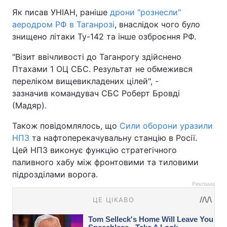
Як писав УНІАН, раніше
дрони "рознесли"
аеродром РФ в Таганрозі
, внаслідок чого було
знищено літаки Ту-142 та інше озброєння РФ.
"Візит ввічливості до Таганрогу здійснено
Птахами 1 ОЦ СБС. Результат не обмежився
переліком вищевикладених цілей", -
зазначив командувач СБС Роберт Бровді
(Мадяр).
Також повідомлялось, що
Сили оборони уразили
НПЗ
та нафтоперекачувальну станцію в Росії.
Цей НПЗ виконує функцію стратегічного
паливного хабу між фронтовими та тиловими
підрозділами ворога.
Реклама