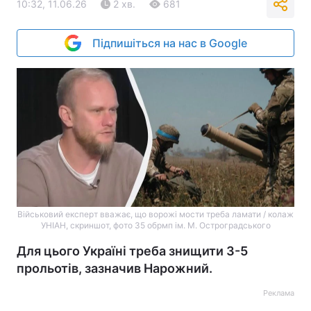
10:32, 11.06.26
2 хв.
681
Підпишіться на нас в Google
Військовий експерт вважає, що ворожі мости треба ламати / колаж
УНІАН, скриншот, фото 35 обрмп ім. М. Остроградського
Для цього Україні треба знищити 3-5
прольотів, зазначив Нарожний.
Реклама