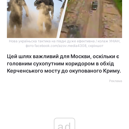
Нова україньска тактика на півдні дуже ефективна / колаж УНІАН,
фото facebook.com/azov.media4308, скріншот
Цей шлях важливий для Москви, оскільки є
головним сухопутним коридором в обхід
Керченського мосту до окупованого Криму.
Реклама
ad