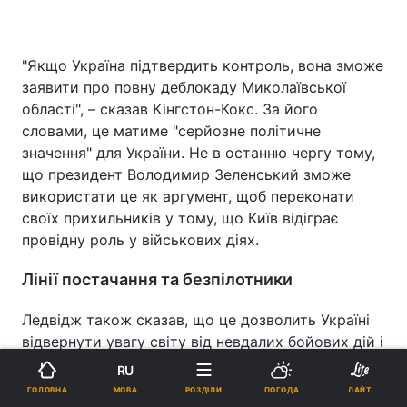
"Якщо Україна підтвердить контроль, вона зможе
заявити про повну деблокаду Миколаївської
області", – сказав Кінгстон-Кокс. За його
словами, це матиме "серйозне політичне
значення" для України. Не в останню чергу тому,
що президент Володимир Зеленський зможе
використати це як аргумент, щоб переконати
своїх прихильників у тому, що Київ відіграє
провідну роль у військових діях.
Лінії постачання та безпілотники
Ледвідж також сказав, що це дозволить Україні
відвернути увагу світу від невдалих бойових дій і
"показати те, що вона хоче, щоб ви побачили".
RU
МОВА
ГОЛОВНА
РОЗДІЛИ
ПОГОДА
ЛАЙТ
Але крім символічного значення, виведення