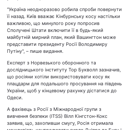
"Україна неодноразово робила спроби повернути
її назад. Київ вважає Кінбурнську косу настільки
важливою, що минулого року попросив
Сполучені Штати включити її в будь-який
майбутній мирний план, який Вашингтон може
представити президенту Росії Володимиру
Путіну", – пише видання.
Експерт з Норвезького оборонного та
дослідницького інституту Тор Букволл зазначив,
що росіяни хотіли використовувати косу як
плацдарм для подальшого просування на південь
України, щоб у кінцевому рахунку дістатися до
Одеси.
А фахівець з Росії з Міжнародної групи з
вивчення безпеки (ITSS) Вілл Кінгстон-Кокс
заявив, що, захопивши смугу, Росія отримала
можливість контролювати гирло Дніпра та Бугу і