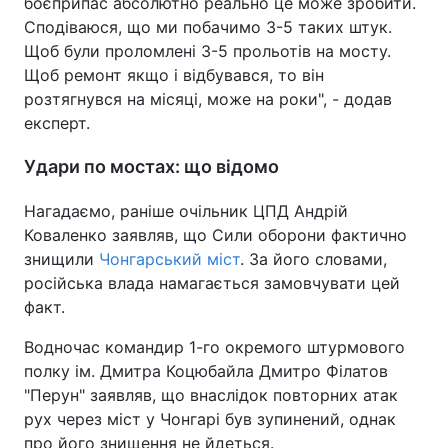
боєприпас абсолютно реально це може зробити.
Сподіваюся, що ми побачимо 3-5 таких штук.
Щоб були проломлені 3-5 прольотів на мосту.
Щоб ремонт якщо і відбувався, то він
розтягнувся на місяці, може на роки", - додав
експерт.
Удари по мостах: що відомо
Нагадаємо, раніше очільник ЦПД Андрій
Коваленко заявляв, що Сили оборони фактично
знищили
Чонгарський міст
. За його словами,
російська влада намагається замовчувати цей
факт.
Водночас командир 1-го окремого штурмового
полку ім. Дмитра Коцюбайла Дмитро Філатов
"Перун" заявляв, що внаслідок повторних атак
рух через міст у Чонгарі був зупинений, однак
про його знищення не йдеться.