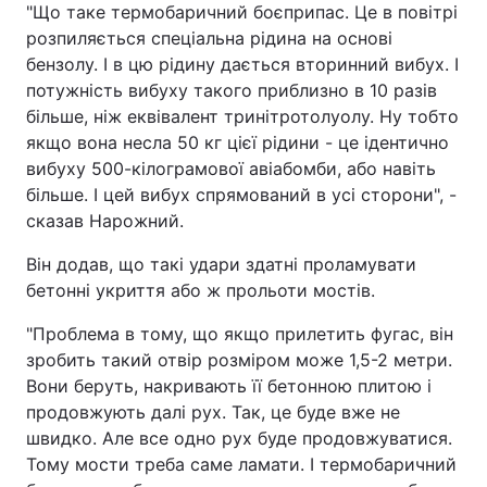
"Що таке термобаричний боєприпас. Це в повітрі
розпиляється спеціальна рідина на основі
бензолу. І в цю рідину дається вторинний вибух. І
потужність вибуху такого приблизно в 10 разів
більше, ніж еквівалент тринітротолуолу. Ну тобто
якщо вона несла 50 кг цієї рідини - це ідентично
вибуху 500-кілограмової авіабомби, або навіть
більше. І цей вибух спрямований в усі сторони", -
сказав Нарожний.
Він додав, що такі удари здатні проламувати
бетонні укриття або ж прольоти мостів.
"Проблема в тому, що якщо прилетить фугас, він
зробить такий отвір розміром може 1,5-2 метри.
Вони беруть, накривають її бетонною плитою і
продовжують далі рух. Так, це буде вже не
швидко. Але все одно рух буде продовжуватися.
Тому мости треба саме ламати. І термобаричний