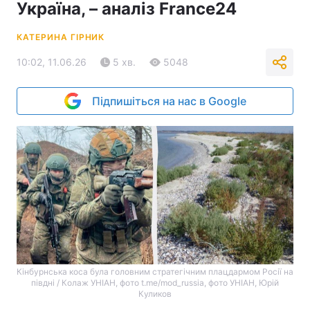
Україна, – аналіз France24
КАТЕРИНА ГІРНИК
10:02, 11.06.26
5 хв.
5048
Підпишіться на нас в Google
Кінбурнська коса була головним стратегічним плацдармом Росії на
півдні / Колаж УНІАН, фото t.me/mod_russia, фото УНІАН, Юрій
Куликов