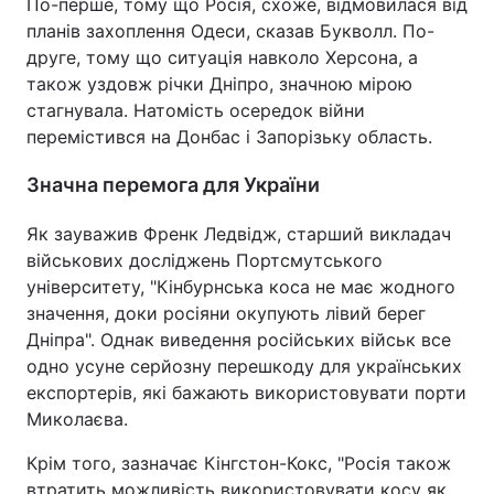
По-перше, тому що Росія, схоже, відмовилася від
планів захоплення Одеси, сказав Букволл. По-
друге, тому що ситуація навколо Херсона, а
також уздовж річки Дніпро, значною мірою
стагнувала. Натомість осередок війни
перемістився на Донбас і Запорізьку область.
Значна перемога для України
Як зауважив Френк Ледвідж, старший викладач
військових досліджень Портсмутського
університету, "Кінбурнська коса не має жодного
значення, доки росіяни окупують лівий берег
Дніпра". Однак виведення російських військ все
одно усуне серйозну перешкоду для українських
експортерів, які бажають використовувати порти
Миколаєва.
Крім того, зазначає Кінгстон-Кокс, "Росія також
втратить можливість використовувати косу як