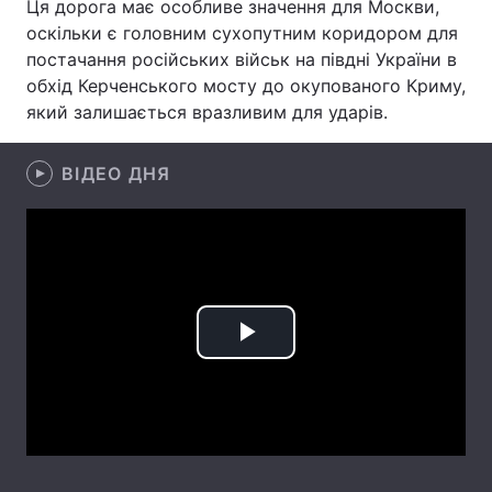
Ця дорога має особливе значення для Москви,
оскільки є головним сухопутним коридором для
Лонгріди
постачання російських військ на півдні України в
обхід Керченського мосту до окупованого Криму,
Відео з Youtube
Статті
який залишається вразливим для ударів.
Інтерв'ю
Думки
ВІДЕО ДНЯ
Архів
Вакансії
Контакти
Послуги
Play
Video