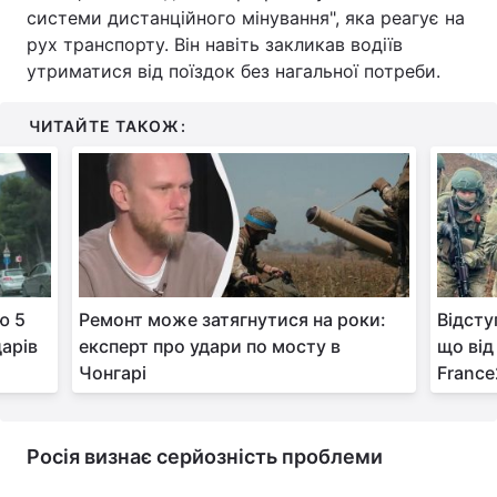
системи дистанційного мінування", яка реагує на
рух транспорту. Він навіть закликав водіїв
утриматися від поїздок без нагальної потреби.
ЧИТАЙТЕ ТАКОЖ:
ю 5
Ремонт може затягнутися на роки:
Відсту
дарів
експерт про удари по мосту в
що від
Чонгарі
Franc
Росія визнає серйозність проблеми