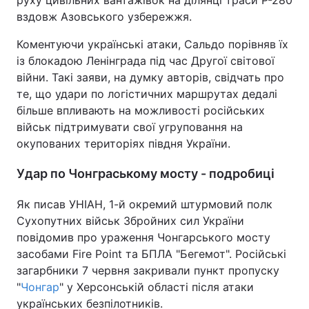
руху цивільних вантажівок на ділянці траси Р-280
вздовж Азовського узбережжя.
Коментуючи українські атаки, Сальдо порівняв їх
із блокадою Ленінграда під час Другої світової
війни. Такі заяви, на думку авторів, свідчать про
те, що удари по логістичних маршрутах дедалі
більше впливають на можливості російських
військ підтримувати свої угруповання на
окупованих територіях півдня України.
Удар по Чонграському мосту - подробиці
Як писав УНІАН, 1-й окремий штурмовий полк
Сухопутних військ Збройних сил України
повідомив про ураження Чонгарського мосту
засобами Fire Point та БПЛА "Бегемот". Російські
загарбники 7 червня закривали пункт пропуску
"
Чонгар
" у Херсонській області після атаки
українських безпілотників.