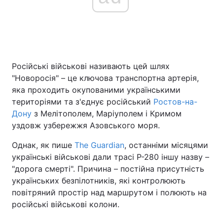
Головна
Війна
Україна
Політика
Російські військові називають цей шлях
"Новоросія" – це ключова транспортна артерія,
Економіка
Світ
яка проходить окупованими українськими
територіями та з'єднує російський
Ростов-на-
Спорт
Наука
Дону
з Мелітополем, Маріуполем і Кримом
уздовж узбережжя Азовського моря.
Техно і зв'язок
Лайт
Однак, як пише
The Guardian
, останніми місяцями
Зброя
Інциденти
українські військові дали трасі Р-280 іншу назву –
"дорога смерті". Причина – постійна присутність
Здоров'я
Туризм
українських безпілотників, які контролюють
повітряний простір над маршрутом і полюють на
Цікавинки
Погода
російські військові колони.
Екологія
Регіони