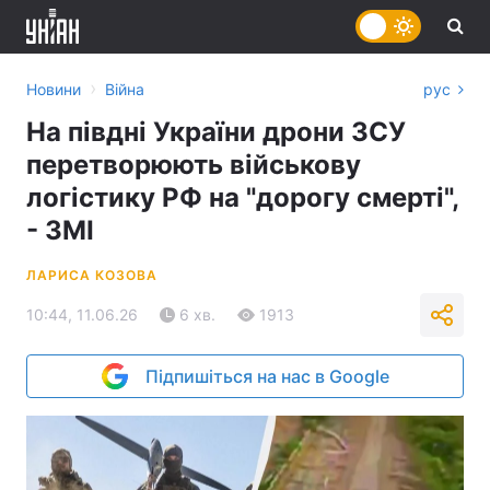
›
Новини
Війна
рус
На півдні України дрони ЗСУ
перетворюють військову
логістику РФ на "дорогу смерті",
- ЗМІ
ЛАРИСА КОЗОВА
10:44, 11.06.26
6 хв.
1913
Підпишіться на нас в Google