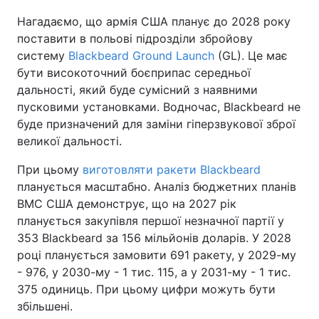
Нагадаємо, що армія США планує до 2028 року
поставити в польові підрозділи збройову
систему
Blackbeard Ground Launch
(GL). Це має
бути високоточний боєприпас середньої
дальності, який буде сумісний з наявними
пусковими установками. Водночас, Blackbeard не
буде призначений для заміни гіперзвукової зброї
великої дальності.
При цьому
виготовляти ракети Blackbeard
планується масштабно. Аналіз бюджетних планів
ВМС США демонструє, що на 2027 рік
планується закупівля першої незначної партії у
353 Blackbeard за 156 мільйонів доларів. У 2028
році планується замовити 691 ракету, у 2029-му
- 976, у 2030-му - 1 тис. 115, а у 2031-му - 1 тис.
375 одиниць. При цьому цифри можуть бути
збільшені.