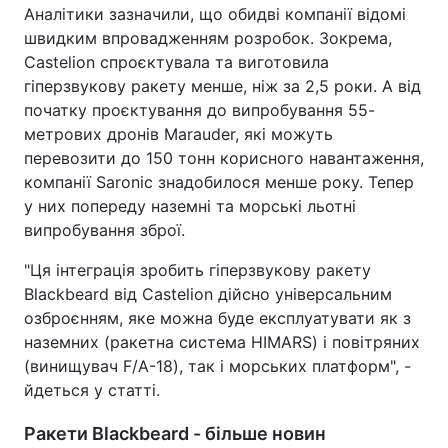
Аналітики зазначили, що обидві компанії відомі
Тема оформлення
швидким впровадженням розробок. Зокрема,
Castelion спроєктувала та виготовила
гіперзвукову ракету менше, ніж за 2,5 роки. А від
початку проєктування до випробування 55-
метрових дронів Marauder, які можуть
перевозити до 150 тонн корисного навантаження,
компанії Saronic знадобилося менше року. Тепер
у них попереду наземні та морські льотні
випробування зброї.
"Ця інтеграція зробить гіперзвукову ракету
Blackbeard від Castelion дійсно універсальним
озброєнням, яке можна буде експлуатувати як з
наземних (ракетна система HIMARS) і повітряних
(винищувач F/A-18), так і морських платформ", -
йдеться у статті.
Ракети Blackbeard - більше новин