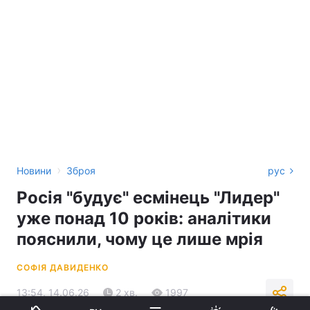
›
Новини
Зброя
рус
Росія "будує" есмінець "Лидер"
уже понад 10 років: аналітики
пояснили, чому це лише мрія
СОФІЯ ДАВИДЕНКО
13:54, 14.06.26
2 хв.
1997