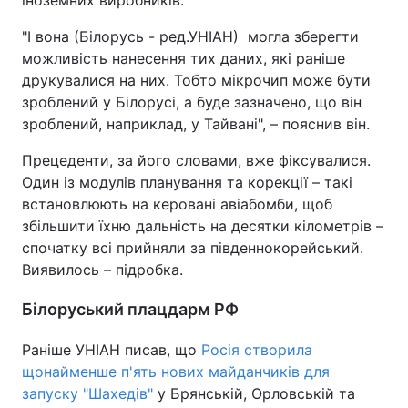
іноземних виробників.
"І вона (Білорусь - ред.УНІАН) могла зберегти
можливість нанесення тих даних, які раніше
друкувалися на них. Тобто мікрочип може бути
зроблений у Білорусі, а буде зазначено, що він
зроблений, наприклад, у Тайвані", – пояснив він.
Прецеденти, за його словами, вже фіксувалися.
Один із модулів планування та корекції – такі
встановлюють на керовані авіабомби, щоб
збільшити їхню дальність на десятки кілометрів –
спочатку всі прийняли за південнокорейський.
Виявилось – підробка.
Білоруський плацдарм РФ
Раніше УНІАН писав, що
Росія створила
щонайменше п'ять нових майданчиків для
запуску "Шахедів"
у Брянській, Орловській та