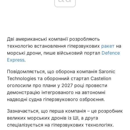
Головна
Війна
Україна
Політика
Дві американські компанії розробляють
технологію встановлення гіперзвукових
ракет
на
Економіка
Світ
морські дрони, пише військовий портал
Defence
Express
.
Спорт
Наука
Повідомляється, що оборона компанія Saronic
Техно і зв'язок
Лайт
Technologies та оборонний стартап Castelion
оголосили про плани у 2027 році провести
Зброя
Інциденти
демонстрацію інтегрованого на автономні
надводні судна гіперзвукового озброєння.
Здоров'я
Туризм
Зазначається, що перша компанія – це розробник
Цікавинки
Погода
великих морських дронів із ШІ, а друга
спеціалізується на гіперзвукових технологіях.
Екологія
Регіони