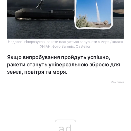
Недорогі гіперзвукові ракети планується запускати з моря / колаж
УНІАН, фото Saronic, Castelion
Якщо випробування пройдуть успішно,
ракети стануть універсальною зброєю для
землі, повітря та моря.
Реклама
ad