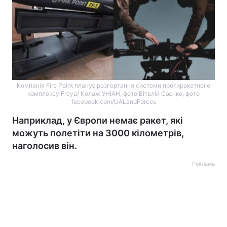
Компанія Fire Point планує розгортання системи протиракетного
комплексу Freya/ Колаж УНІАН, фото Вітвлій Саєнко, фото
facebook.com/UALandForces
Наприклад, у Європи немає ракет, які
можуть полетіти на 3000 кілометрів,
наголосив він.
Реклама