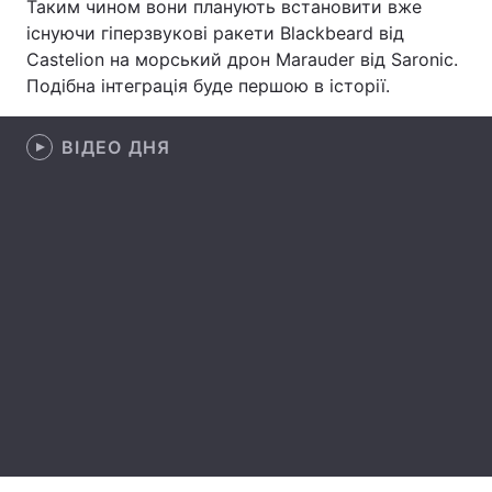
Таким чином вони планують встановити вже
існуючи гіперзвукові ракети Blackbeard від
Лонгріди
Castelion на морський дрон Marauder від Saronic.
Подібна інтеграція буде першою в історії.
Відео з Youtube
Статті
ВІДЕО ДНЯ
Інтерв'ю
Думки
Архів
Вакансії
Контакти
Послуги