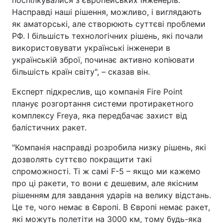
поспілкувалися з європейських інженерів.
Насправді наші рішення, можливо, і виглядають
як аматорські, але створюють суттєві проблеми
РФ. І більшість технологічних рішень, які почали
використовувати українські інженери в
українській зброї, починає активно копіювати
більшість країн світу", – сказав він.
Експерт підкреслив, що компанія Fire Point
планує розгортання системи протиракетного
комплексу Freya, яка передбачає захист від
балістичних ракет.
"Компанія насправді розробила низку рішень, які
дозволять суттєво покращити такі
спроможності. Ті ж самі F-5 – якщо ми кажемо
про ці ракети, то вони є дешевим, але якісним
рішенням для завдання ударів на велику відстань.
Це те, чого немає в Європі. В Європі немає ракет,
які можуть полетіти на 3000 км, тому будь-яка