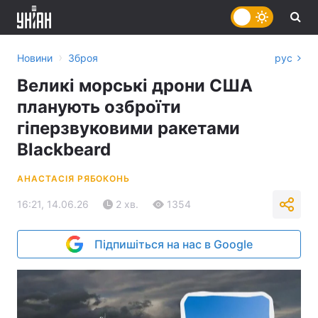
›
Новини
Зброя
рус
Великі морські дрони США
планують озброїти
гіперзвуковими ракетами
Blackbeard
АНАСТАСІЯ РЯБОКОНЬ
16:21, 14.06.26
2 хв.
1354
Підпишіться на нас в Google