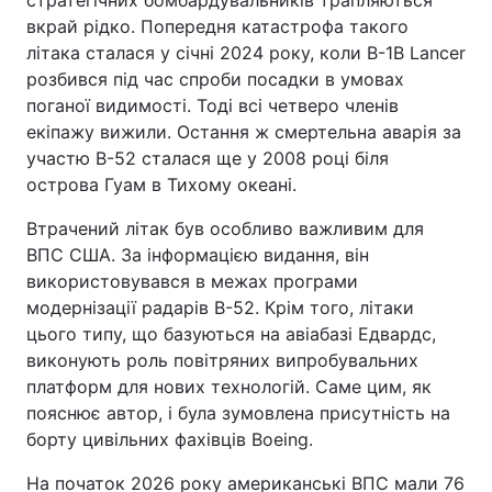
стратегічних бомбардувальників трапляються
вкрай рідко. Попередня катастрофа такого
Тема оформлення
літака сталася у січні 2024 року, коли B-1B Lancer
розбився під час спроби посадки в умовах
поганої видимості. Тоді всі четверо членів
екіпажу вижили. Остання ж смертельна аварія за
участю B-52 сталася ще у 2008 році біля
острова Гуам в Тихому океані.
Втрачений літак був особливо важливим для
ВПС США. За інформацією видання, він
використовувався в межах програми
модернізації радарів B-52. Крім того, літаки
цього типу, що базуються на авіабазі Едвардс,
виконують роль повітряних випробувальних
платформ для нових технологій. Саме цим, як
пояснює автор, і була зумовлена присутність на
борту цивільних фахівців Boeing.
На початок 2026 року американські ВПС мали 76