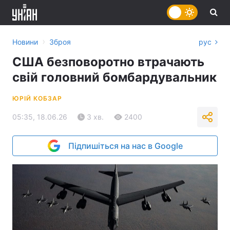
›
Новини
Зброя
рус
США безповоротно втрачають
свій головний бомбардувальник
ЮРІЙ КОБЗАР
05:35, 18.06.26
3 хв.
2400
Підпишіться на нас в Google