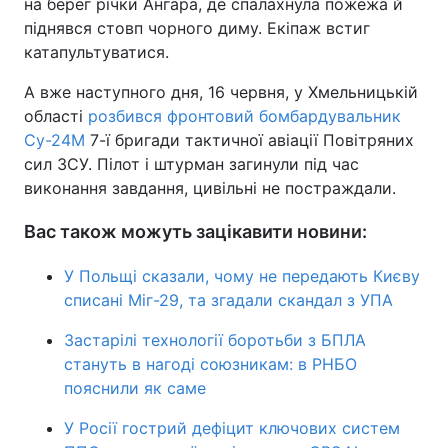
на берег річки Ангара, де спалахнула пожежа й
піднявся стовп чорного диму. Екіпаж встиг
катапультуватися.
А вже наступного дня, 16 червня, у Хмельницькій
області
розбився фронтовий бомбардувальник
Су-24М
7-ї бригади тактичної авіації Повітряних
сил ЗСУ. Пілот і штурман загинули під час
виконання завдання, цивільні не постраждали.
Вас також можуть зацікавити новини:
У Польщі сказали, чому не передають Києву
списані Міг-29, та згадали скандал з УПА
Застарілі технології боротьби з БПЛА
стануть в нагоді союзникам: в РНБО
пояснили як саме
У Росії гострий дефіцит ключових систем