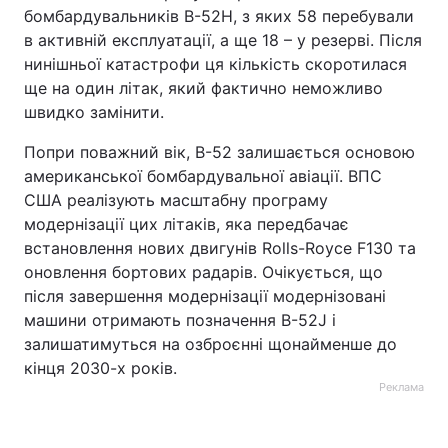
бомбардувальників B-52H, з яких 58 перебували
в активній експлуатації, а ще 18 – у резерві. Після
нинішньої катастрофи ця кількість скоротилася
ще на один літак, який фактично неможливо
швидко замінити.
Попри поважний вік, B-52 залишається основою
американської бомбардувальної авіації. ВПС
США реалізують масштабну програму
модернізації цих літаків, яка передбачає
встановлення нових двигунів Rolls-Royce F130 та
оновлення бортових радарів. Очікується, що
після завершення модернізації модернізовані
машини отримають позначення B-52J і
залишатимуться на озброєнні щонайменше до
кінця 2030-х років.
Реклама