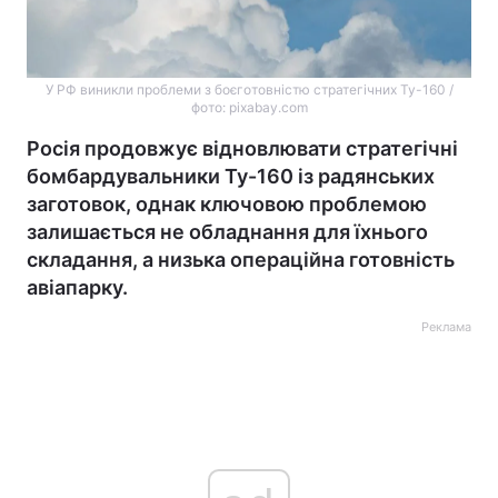
У РФ виникли проблеми з боєготовністю стратегічних Ту-160 /
фото: pixabay.com
Росія продовжує відновлювати стратегічні
бомбардувальники Ту-160 із радянських
заготовок, однак ключовою проблемою
залишається не обладнання для їхнього
складання, а низька операційна готовність
авіапарку.
Реклама