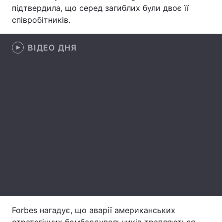
підтвердила, що серед загиблих були двоє її
Лонгріди
співробітників.
Відео з Youtube
Статті
ВІДЕО ДНЯ
Інтерв'ю
Думки
Архів
Вакансії
Контакти
Послуги
Forbes нагадує, що аварії американських