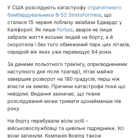
У США розслідують катастрофу
стратегічного
бомбардувальника B-52 Stratofortress
, що
сталася 15 червня поблизу авіабази Едвардс у
Головна
Війна
Каліфорнії. Як пише
Forbes
, аварія не лише
забрала життя восьми людей на борту, а й
Україна
Політика
скоротила і без того обмежений парк цих літаків,
середній вік яких уже перевищує 64 роки.
Економіка
Світ
За даними польотного трекінгу, оприлюдненими
Спорт
Наука
наступного дня після трагедії, літак майже
завершив розворот на 180 градусів, перш ніж
Техно і зв'язок
Лайт
впасти на землю. Причини катастрофи поки що
невідомі. Видання зазначає, що повне
Зброя
Інциденти
розслідування може тривати щонайменше пів
Здоров'я
Туризм
року.
На борту перебували вісім осіб –
Цікавинки
Погода
військовослужбовці та цивільні підрядники. Усі
Екологія
Регіони
вони загинули. Компанія Boeing також