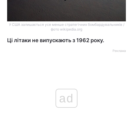
У США залишається усе менше стратегічних бомбардувальників /
фото wikipedia.org
Ці літаки не випускають з 1962 року.
Реклама
ad