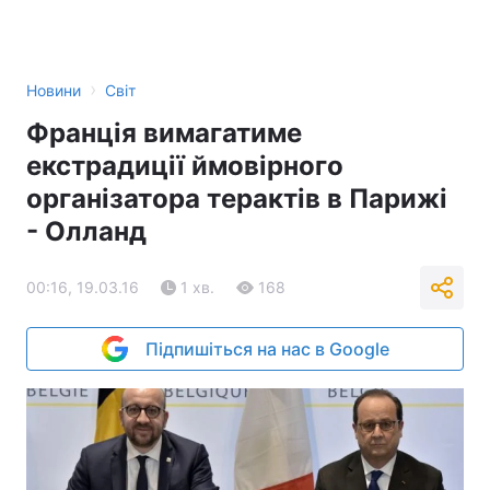
›
Новини
Світ
Франція вимагатиме
екстрадиції ймовірного
організатора терактів в Парижі
- Олланд
00:16, 19.03.16
1 хв.
168
Підпишіться на нас в Google