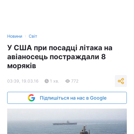
›
Новини
Світ
У США при посадці літака на
авіаносець постраждали 8
моряків
03:39, 19.03.16
1 хв.
772
Підпишіться на нас в Google