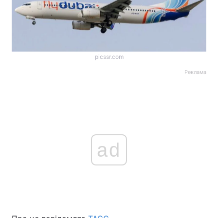
picssr.com
Реклама
ad