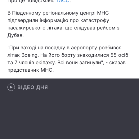
Про це повідомляє
ТАСС
.
В Південному регіональному центрі МНС
підтвердили інформацію про катастрофу
Головна
Війна
пасажирського літака, що слідував рейсом з
Дубая.
Україна
Політика
"При заході на посадку в аеропорту розбився
Економіка
Світ
літак Boeing. На його борту знаходилися 55 осіб
та 7 членів екіпажу. Всі вони загинули", - сказав
Спорт
Наука
представник МНС.
Техно і зв'язок
Лайт
ВІДЕО ДНЯ
Зброя
Інциденти
Здоров'я
Туризм
Цікавинки
Погода
Екологія
Регіони