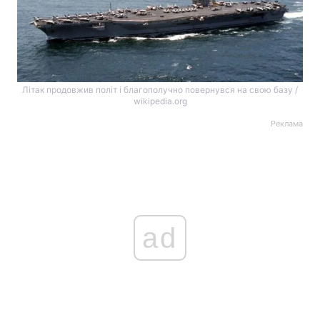
Літак продовжив політ і благополучно повернувся на свою базу /
wikipedia.org
Реклама
ad