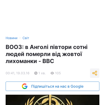
›
Новини
Світ
ВООЗ: в Анголі півтори сотні
людей померли від жовтої
лихоманки - BBC
00:41, 19.03.16
1 хв.
105
Підпишіться на нас в Google