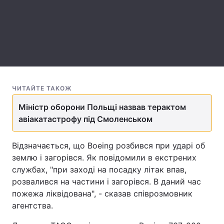
Лонгріди
Відео з Youtube
Статті
Інтерв'ю
Думки
ЧИТАЙТЕ ТАКОЖ
Архів
Вакансії
Міністр оборони Польщі назвав терактом
Контакти
авіакатастрофу під Смоленськом
Послуги
Відзначається, що Boeing розбився при ударі об
землю і загорівся. Як повідомили в екстрених
службах, "при заході на посадку літак впав,
розвалився на частини і загорівся. В даний час
пожежа ліквідована", - сказав співрозмовник
агентства.