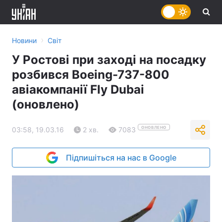
›
Новини
Світ
У Ростові при заході на посадку
розбився Boeing-737-800
авіакомпанії Fly Dubai
(оновлено)
ОНОВЛЕНО
03:58, 19.03.16
2 хв.
7083
Підпишіться на нас в Google