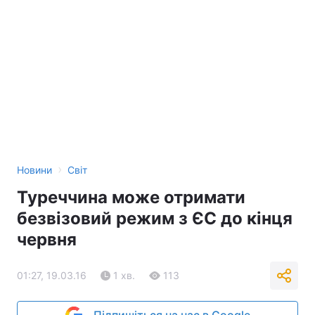
›
Новини
Світ
Туреччина може отримати
безвізовий режим з ЄС до кінця
червня
01:27, 19.03.16
1 хв.
113