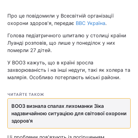
Про це повідомили у Всесвітній організації
охорони здоров'я, передає
BBC Україна
.
Голова педіатричного шпиталю у столиці країни
Луанді розповів, що лише у понеділок у них
померли 27 дітей.
У ВООЗ кажуть, що в країні зросла
захворюваність і на інші недуги, такі як холера та
малярія. Особливо потерпають міські райони.
ЧИТАЙТЕ ТАКОЖ
ВООЗ визнала спалах лихоманки Зіка
надзвичайною ситуацією для світової охорони
здоров'я
Ці проблеми пов'язують із погіршенням