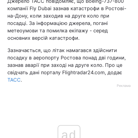
Джерело ТАСС повідомляє, що Boeing-737-800
компанії Fly Dubai зазнав катастрофи в Ростові-
Тема оформлення
на-Дону, коли заходив на друге коло при
посадці. За інформацією джерела, погані
метеоумови та помилка екіпажу - серед
основних версій катастрофи.
Зазначається, що літак намагався здійснити
посадку в аеропорту Ростова понад дві години,
зазнав аварії при заході на друге коло. Про це
свідчать дані порталу Flightradar24.com, додає
ТАСС
.
Реклама
ad