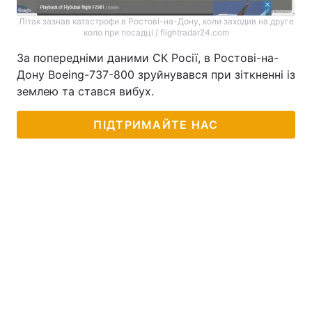
Літак зазнав катастрофи в Ростові-на-Дону, коли заходив на друге
коло при посадці / flightradar24.com
За попередніми даними СК Росії, в Ростові-на-
Дону Boeing-737-800 зруйнувався при зіткненні із
землею та стався вибух.
ПІДТРИМАЙТЕ НАС