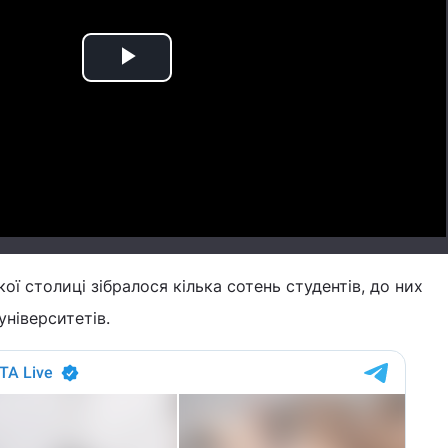
Play
Video
ої столиці зібралося кілька сотень студентів, до них
університетів.