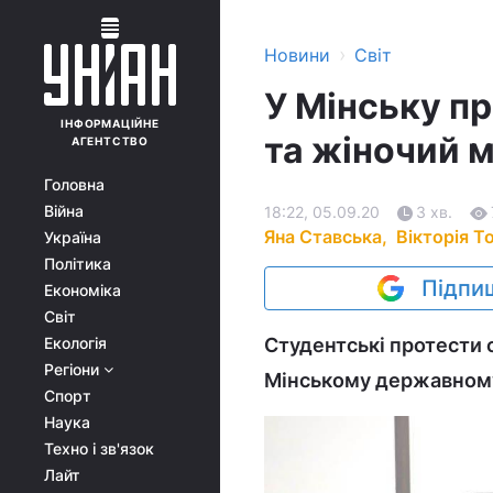
›
Новини
Світ
У Мінську п
ІНФОРМАЦІЙНЕ
та жіночий 
АГЕНТСТВО
Головна
Війна
18:22, 05.09.20
3 хв.
Яна Ставська,
Вікторія Т
Україна
Політика
Підпиш
Економіка
Світ
Екологія
Студентські протести 
Регіони
Мінському державному 
Спорт
Наука
Техно і зв'язок
Лайт