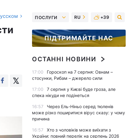
русском
RU
+39
ПОСЛУГИ
сти
ПІДТРИМАЙТЕ НАС
ОСТАННІ НОВИНИ
17:00
Гороскоп на 7 серпня: Овнам –
стосунки, Рибам – джерело сили
17:00
7 серпня у Києві буде гроза, але
спека нікуди не подінеться
16:57
Через Ель-Ніньо серед тюленів
може різко поширитися вірус сказу: у чому
причина
16:57
Хто з чоловіків може виїхати з
України: повний перелік на серпень 2026