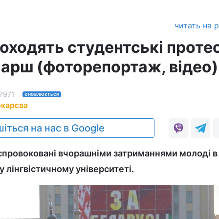
читать на 
роходять студентські проте
марш (фоторепортаж, відео)
7971
ОНОВЛЮЄТЬСЯ
окарєва
іться на нас в Google
спровоковані вчорашніми затриманнями молоді в
лінгвістичному університеті.