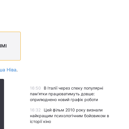
ЗМІ
ша Ніва
.
16:50
В Італії через спеку популярні
пам'ятки працюватимуть довше:
оприлюднено новий графік роботи
16:32
Цей фільм 2010 року визнали
найкращим психологічним бойовиком в
історії кіно