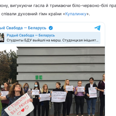
ону, вигукуючи гасла й тримаючи біло-червоно-білі пр
співали духовний гімн країни «
Купалинку
».