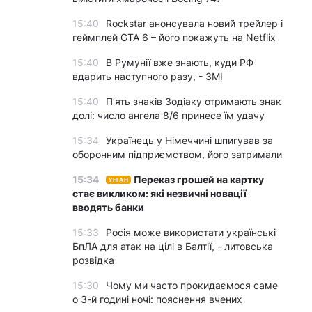
15:40
Rockstar анонсувала новий трейлер і
геймплей GTA 6 – його покажуть на Netflix
15:40
В Румунії вже знають, куди РФ
вдарить наступного разу, - ЗМІ
15:40
П’ять знаків Зодіаку отримають знак
долі: число ангела 8/6 принесе їм удачу
15:34
Українець у Німеччині шпигував за
оборонним підприємством, його затримали
15:34
Переказ грошей на картку
УНІАН
стає викликом: які незвичні новації
вводять банки
15:33
Росія може використати українські
БпЛА для атак на цілі в Балтії, - литовська
розвідка
15:30
Чому ми часто прокидаємося саме
о 3-й годині ночі: пояснення вчених