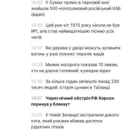
14:43
У Сумах прямо в парковій зоні
знайшли 500-кілограмовий російський КАБ
(відео)
14:39
Цей рок-хіт 1970 року ніколи не був
№1, але став найвидатнішою піснею усіх
часів
14:37
Які дерева у дворі можуть зупинити
вогонь у разі пожежі: перелік видів
14:33
Малюк носорога показав 10 левам,
хто на дорозі головний: кумедне відео
14:30
За кілька годин загинуло понад 230
тисяч людей: історія цунамі в Таїланді
14:27
Через нічний обстріл РФ Херсон
поринув у блекаут
14:23
У Новій Зеландії застрелили дикого
кота, який роками вбивав десятки
рідкісних птахів