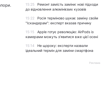
15:25
Ремонт замість заміни: нові підходи
апори.
до відновлення алюмінієвих кузовів
15:22
Росія терміново шукає заміну своїм
"Іскандерам": експерт вказав причину
15:15
Apple готує революцію: AirPods із
камерами можуть з’явитися вже цієї осені
15:14
Не щороку: експерти назвали
ідеальний термін для заміни смартфона
Реклама