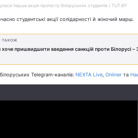
булася перша акція протесту білоруських студентів / TUT.BY
часно студентські акції солідарності й жіночий марш.
Е ТАКОЖ
 хоче пришвидшити введення санкцій проти Білорусі – 
білоруських Telegram-каналів:
NEXTA Live
,
Onliner
та
На