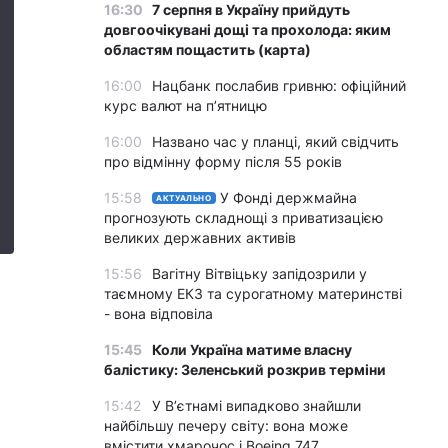
16:30
7 серпня в Україну прийдуть
довгоочікувані дощі та прохолода: яким
областям пощастить (карта)
16:00
Нацбанк послабив гривню: офіційний
курс валют на п’ятницю
16:00
Названо час у планці, який свідчить
про відмінну форму після 55 років
15:58
У Фонді держмайна
АКТУАЛЬНО
прогнозують складнощі з приватизацією
великих державних активів
15:56
Вагітну Вітвіцьку запідозрили у
таємному ЕКЗ та сурогатному материнстві
- вона відповіла
15:45
Коли Україна матиме власну
балістику: Зеленський розкрив терміни
15:42
У Вʼєтнамі випадково знайшли
найбільшу печеру світу: вона може
вмістити хмарочос і Boeing 747