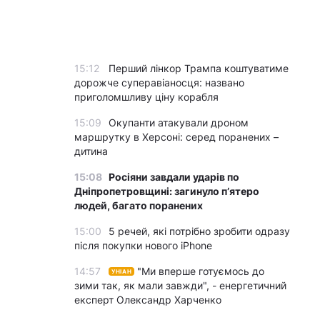
15:12
Перший лінкор Трампа коштуватиме
дорожче суперавіаносця: названо
приголомшливу ціну корабля
15:09
Окупанти атакували дроном
маршрутку в Херсоні: серед поранених –
дитина
15:08
Росіяни завдали ударів по
Дніпропетровщині: загинуло пʼятеро
людей, багато поранених
15:00
5 речей, які потрібно зробити одразу
після покупки нового iPhone
14:57
"Ми вперше готуємось до
УНІАН
зими так, як мали завжди", - енергетичний
експерт Олександр Харченко