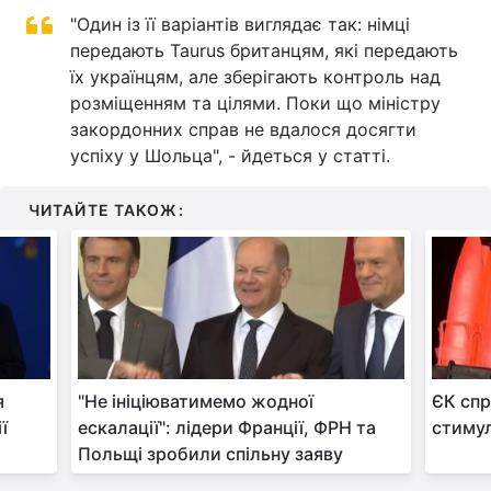
"Один із її варіантів виглядає так: німці
передають Taurus британцям, які передають
їх українцям, але зберігають контроль над
розміщенням та цілями. Поки що міністру
закордонних справ не вдалося досягти
успіху у Шольца", - йдеться у статті.
ЧИТАЙТЕ ТАКОЖ:
я
"Не ініціюватимемо жодної
ЄК спр
ї
ескалації": лідери Франції, ФРН та
стиму
Польщі зробили спільну заяву