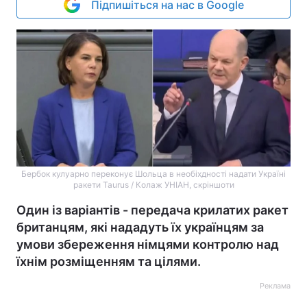
Підпишіться на нас в Google
Бербок кулуарно переконує Шольца в необіхдності надати Україні
ракети Taurus / Колаж УНІАН, скріншоти
Один із варіантів - передача крилатих ракет
британцям, які нададуть їх українцям за
умови збереження німцями контролю над
їхнім розміщенням та цілями.
Реклама