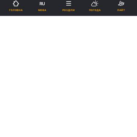
RU
19:09, 15.03.24
3 хв.
12471
МОВА
ГОЛОВНА
РОЗДІЛИ
ПОГОДА
ЛАЙТ
Підпишіться на нас в Google
Макрон, Шольц і Туск зробили спільну заяву щодо війни в Україні /
скріншот
За словами Макрона, Шольца та Туска, вони
зроблять усе необхідне, щоб Росія не
змогла виграти цю війну, але є позиція не