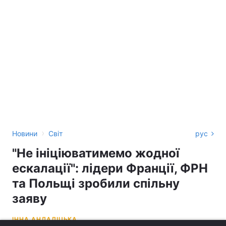
›
Новини
Світ
рус
"Не ініціюватимемо жодної
ескалації": лідери Франції, ФРН
та Польщі зробили спільну
заяву
ІННА АНДАЛІЦЬКА