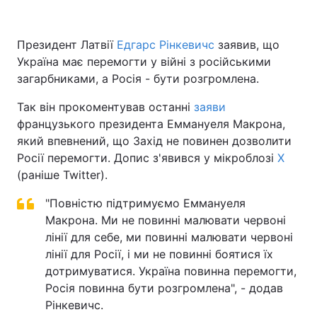
Президент Латвії
Едгарс Рінкевичс
заявив, що
Україна має перемогти у війні з російськими
Головна
Війна
загарбниками, а Росія - бути розгромлена.
Україна
Політика
Так він прокоментував останні
заяви
французького президента Еммануеля Макрона,
Економіка
Світ
який впевнений, що Захід не повинен дозволити
Спорт
Наука
Росії перемогти. Допис з'явився у мікроблозі
X
(раніше Twitter).
Техно і зв'язок
Лайт
"Повністю підтримуємо Еммануеля
Зброя
Інциденти
Макрона. Ми не повинні малювати червоні
лінії для себе, ми повинні малювати червоні
Здоров'я
Туризм
лінії для Росії, і ми не повинні боятися їх
дотримуватися. Україна повинна перемогти,
Цікавинки
Погода
Росія повинна бути розгромлена", - додав
Рінкевичс.
Екологія
Регіони