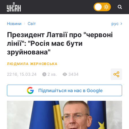
›
Новини
Світ
рус
Президент Латвії про "червоні
лінії": "Росія має бути
зруйнована"
ЛЮДМИЛА ЖЕРНОВСЬКА
22:16, 15.03.24
2 хв.
3434
Підпишіться на нас в Google