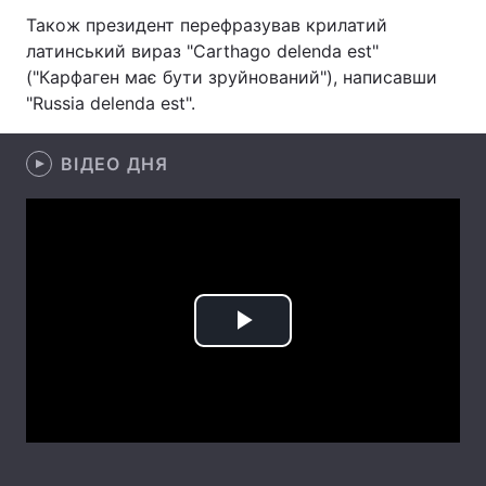
Також президент перефразував крилатий
Лонгріди
латинський вираз "Carthago delenda est"
("Карфаген має бути зруйнований"), написавши
"Russia delenda est".
Відео з Youtube
Статті
Інтерв'ю
Думки
ВІДЕО ДНЯ
Архів
Вакансії
Контакти
Послуги
Play
Video