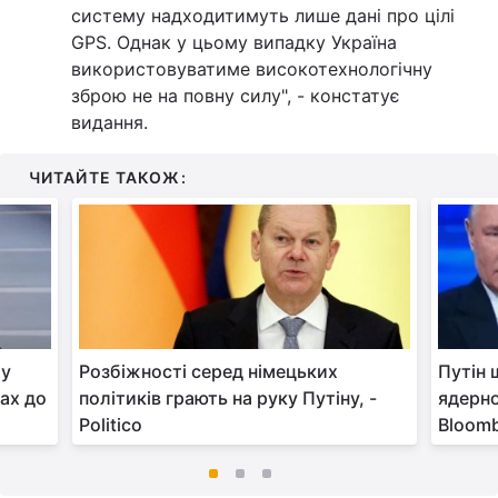
систему надходитимуть лише дані про цілі
GPS. Однак у цьому випадку Україна
використовуватиме високотехнологічну
зброю не на повну силу", - констатує
видання.
ЧИТАЙТЕ ТАКОЖ:
му
Розбіжності серед німецьких
Путін 
ах до
політиків грають на руку Путіну, -
ядерно
Politico
Bloom