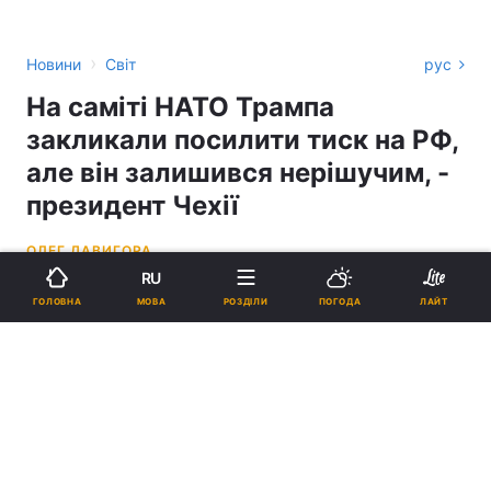
›
Новини
Світ
рус
На саміті НАТО Трампа
закликали посилити тиск на РФ,
але він залишився нерішучим, -
президент Чехії
ОЛЕГ ДАВИГОРА
RU
10:59, 30.06.25
2 хв.
1313
МОВА
ГОЛОВНА
РОЗДІЛИ
ПОГОДА
ЛАЙТ
Підпишіться на нас в Google