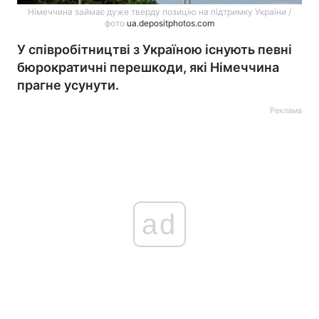
Німеччина займає дуже тверду позицію на підтримку України /
фото
ua.depositphotos.com
У співробітництві з Україною існують певні
бюрократичні перешкоди, які Німеччина
прагне усунути.
Реклама
ad