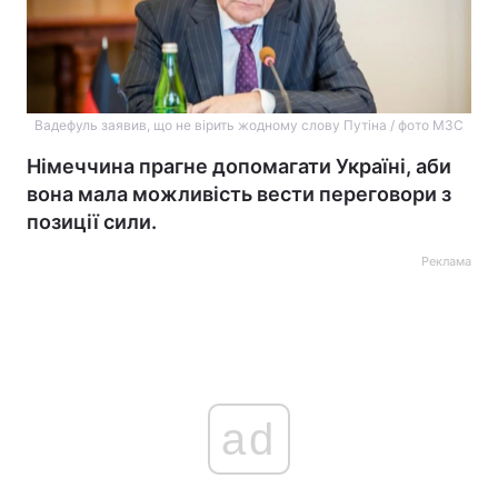
Вадефуль заявив, що не вірить жодному слову Путіна / фото МЗС
Німеччина прагне допомагати Україні, аби
вона мала можливість вести переговори з
позиції сили.
Реклама
ad