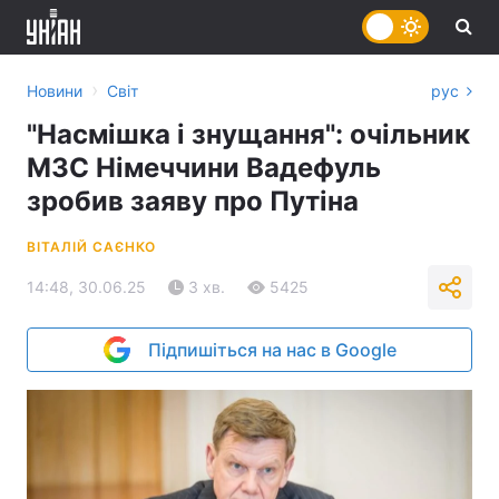
›
Новини
Світ
рус
"Насмішка і знущання": очільник
МЗС Німеччини Вадефуль
зробив заяву про Путіна
ВІТАЛІЙ САЄНКО
14:48, 30.06.25
3 хв.
5425
Підпишіться на нас в Google