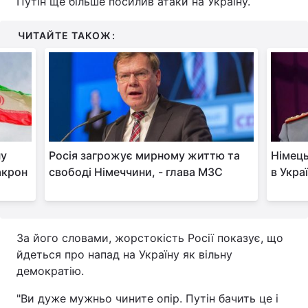
Путін ще більше посилив атаки на Україну.
Тема оформлення
ЧИТАЙТЕ ТАКОЖ:
ну
Росія загрожує мирному життю та
Німець
акрон
свободі Німеччини, - глава МЗС
в Укра
За його словами, жорстокість Росії показує, що
йдеться про напад на Україну як вільну
демократію.
"Ви дуже мужньо чините опір. Путін бачить це і