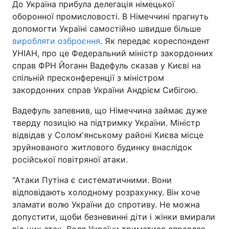
До Україна прибула делегація німецької
оборонної промисловості. В Німеччині прагнуть
допомогти Україні самостійно швидше більше
виробляти озброєння
. Як передає кореспондент
УНІАН, про це Федеральний міністр закордонних
справ ФРН Йоганн Вадефуль сказав у Києві на
спільній пресконференції з міністром
закордонних справ України Андрієм Сибігою.
Вадефуль запевнив, що Німеччина займає дуже
тверду позицію на підтримку України. Міністр
відвідав у Солом'янському районі Києва місце
зруйнованого житлового будинку внаслідок
російської повітряної атаки.
"Атаки Путіна є систематичними. Вони
відповідають холодному розрахунку. Він хоче
зламати волю України до спротиву. Не можна
допустити, щоби безневинні діти і жінки вмирали