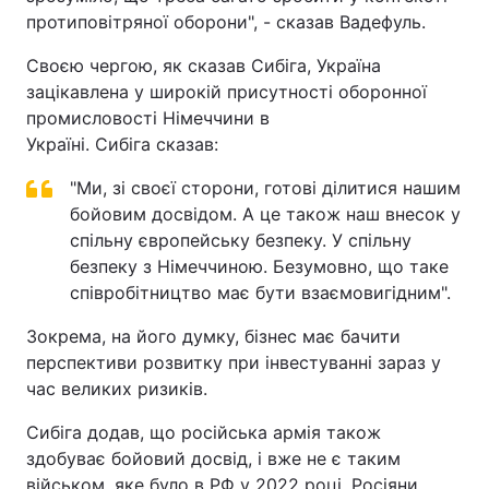
протиповітряної оборони", - сказав Вадефуль.
Своєю чергою, як сказав Сибіга, Україна
зацікавлена у широкій присутності оборонної
промисловості Німеччини в
Україні. Сибіга сказав:
"Ми, зі своєї сторони, готові ділитися нашим
бойовим досвідом. А це також наш внесок у
спільну європейську безпеку. У спільну
безпеку з Німеччиною. Безумовно, що таке
співробітництво має бути взаємовигідним".
Зокрема, на його думку, бізнес має бачити
перспективи розвитку при інвестуванні зараз у
час великих ризиків.
Сибіга додав, що російська армія також
здобуває бойовий досвід, і вже не є таким
військом, яке було в РФ у 2022 році. Росіяни