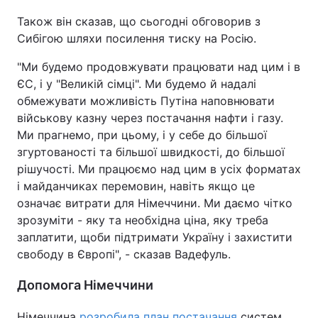
Також він сказав, що сьогодні обговорив з
Сибігою шляхи посилення тиску на Росію.
"Ми будемо продовжувати працювати над цим і в
ЄС, і у "Великій сімці". Ми будемо й надалі
обмежувати можливість Путіна наповнювати
військову казну через постачання нафти і газу.
Ми прагнемо, при цьому, і у себе до більшої
згуртованості та більшої швидкості, до більшої
рішучості. Ми працюємо над цим в усіх форматах
і майданчиках перемовин, навіть якщо це
означає витрати для Німеччини. Ми даємо чітко
зрозуміти - яку та необхідна ціна, яку треба
заплатити, щоби підтримати Україну і захистити
свободу в Європі", - сказав Вадефуль.
Допомога Німеччини
Німеччина
розробила план постачання
систем