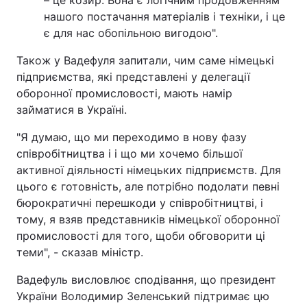
– це козир. Вона є логічним продовженням
нашого постачання матеріалів і техніки, і це
є для нас обопільною вигодою".
Також у Вадефуля запитали, чим саме німецькі
підприємства, які представлені у делегації
оборонної промисловості, мають намір
займатися в Україні.
"Я думаю, що ми переходимо в нову фазу
співробітництва і і що ми хочемо більшої
активної діяльності німецьких підприємств. Для
цього є готовність, але потрібно подолати певні
бюрократичні перешкоди у співробітництві, і
тому, я взяв представників німецької оборонної
промисловості для того, щоби обговорити ці
теми", - сказав міністр.
Вадефуль висловлює сподівання, що президент
України Володимир Зеленський підтримає цю