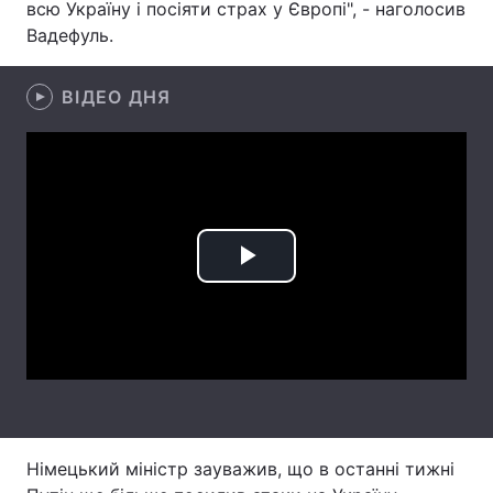
всю Україну і посіяти страх у Європі", - наголосив
Вадефуль.
Лонгріди
ВІДЕО ДНЯ
Відео з Youtube
Статті
Інтерв'ю
Думки
Архів
Вакансії
Контакти
Play
Послуги
Video
Німецький міністр зауважив, що в останні тижні