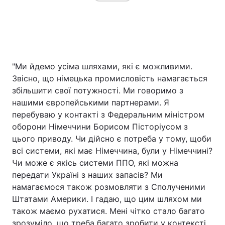
"Ми йдемо усіма шляхами, які є можливими.
Звісно, що німецька промисловість намагається
збільшити свої потужності. Ми говоримо з
нашими європейськими партнерами. Я
перебуваю у контакті з Федеральним міністром
оборони Німеччини Борисом Пісторіусом з
цього приводу. Чи дійсно є потреба у тому, щоби
всі системи, які має Німеччина, були у Німеччині?
Чи може є якісь системи ППО, які можна
передати Україні з наших запасів? Ми
намагаємося також розмовляти з Сполученими
Штатами Америки. І гадаю, що цим шляхом ми
також маємо рухатися. Мені чітко стало багато
зрозуміло, що треба багато зробити у контексті