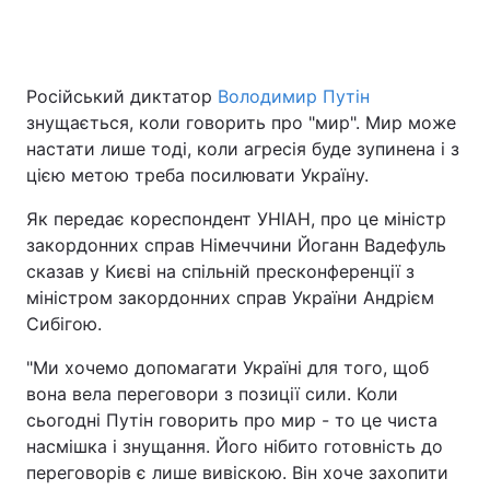
Головна
Війна
Російський диктатор
Володимир Путін
знущається, коли говорить про "мир". Мир може
Україна
Політика
настати лише тоді, коли агресія буде зупинена і з
цією метою треба посилювати Україну.
Економіка
Світ
Як передає кореспондент УНІАН, про це міністр
Спорт
Наука
закордонних справ Німеччини Йоганн Вадефуль
сказав у Києві на спільній пресконференції з
Техно і зв'язок
Лайт
міністром закордонних справ України Андрієм
Сибігою.
Зброя
Інциденти
"Ми хочемо допомагати Україні для того, щоб
Здоров'я
Туризм
вона вела переговори з позиції сили. Коли
сьогодні Путін говорить про мир - то це чиста
Цікавинки
Погода
насмішка і знущання. Його нібито готовність до
переговорів є лише вивіскою. Він хоче захопити
Екологія
Регіони