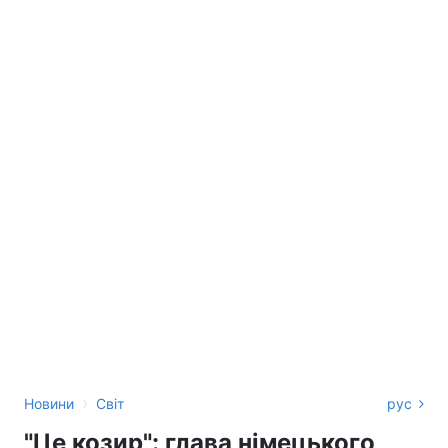
›
Новини
Світ
рус
"Це козир": глава німецького