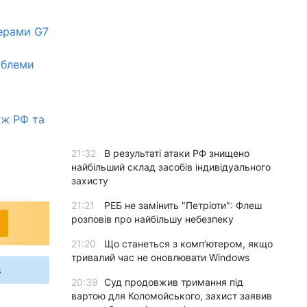
дерами G7
облеми
іж РФ та
21:32
В результаті атаки РФ знищено
найбільший склад засобів індивідуального
захисту
21:21
РЕБ не замінить "Петріоти": Флеш
розповів про найбільшу небезпеку
21:20
Що станеться з комп’ютером, якщо
тривалий час не оновлювати Windows
s
20:39
Суд продовжив тримання під
вартою для Коломойського, захист заявив