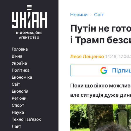
›
Новини
Світ
Путін не го
ІНФОРМАЦІЙНЕ
і Трамп безс
АГЕНТСТВО
Головна
Леся Лещенко
Війна
14:49, 17.06
Україна
Підпиш
Політика
Економіка
Світ
Поки що вікно можливо
Екологія
але ситуація дуже дин
Регіони
Спорт
Наука
Техно і зв'язок
Лайт