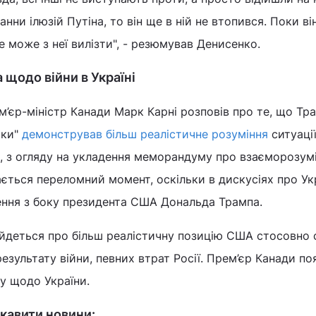
анни ілюзій Путіна, то він ще в ній не втопився. Поки ві
е може з неї вилізти", - резюмував Денисенко.
 щодо війни в Україні
м’єр-міністр Канади Марк Карні розповів про те, що Тр
мки"
демонстрував більш реалістичне розуміння
ситуаці
і, з огляду на укладення меморандуму про взаєморозум
ється переломний момент, оскільки в дискусіях про Ук
ення з боку президента США Дональда Трампа.
 йдеться про більш реалістичну позицію США стосовно 
езультату війни, певних втрат Росії. Прем’єр Канади по
у щодо України.
кавити новини: