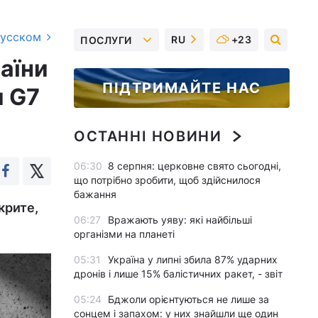
русском
RU
+23
ПОСЛУГИ
аїни
ПІДТРИМАЙТЕ НАС
и G7
ОСТАННІ НОВИНИ
06:30
8 серпня: церковне свято сьогодні,
що потрібно зробити, щоб здійснилося
бажання
крите,
06:27
Вражають уяву: які найбільші
організми на планеті
05:31
Україна у липні збила 87% ударних
дронів і лише 15% балістичних ракет, - звіт
05:24
Бджоли орієнтуються не лише за
сонцем і запахом: у них знайшли ще один