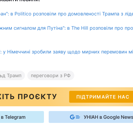
Іран": в Politico розповіли про домовленості Трампа з лі
жним сигналом для Путіна": в The Hill розповіли про пр
": у Німеччині зробили заяву щодо мирних перемовин м
ьд Трамп
переговори з РФ
ІТЬ ПРОЄКТУ
ПІДТРИМАЙТЕ НАС
 в Telegram
УНІАН в Google New