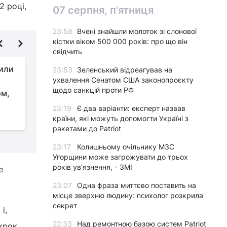
2 році,
07 серпня, п'ятниця
23:58
Вчені знайшли молоток зі слонової
кістки віком 500 000 років: про що він
свідчить
рили
Україна їде на G7 з
23:53
Зеленський відреагував на
ухвалення Сенатом США законопроєкту
новими козирями:
щодо санкцій проти РФ
ом,
головне тепер -
переконати Трампа, - Politico
в
23:19
Є два варіанти: експерт назвав
країни, які можуть допомогти Україні з
ракетами до Patriot
23:17
Колишньому очільнику МЗС
Угорщини може загрожувати до трьох
років ув'язнення, - ЗМІ
е
23:07
Одна фраза миттєво поставить на
місце зверхню людину: психолог розкрила
секрет
і,
22:33
Над ремонтною базою систем Patriot
 крок