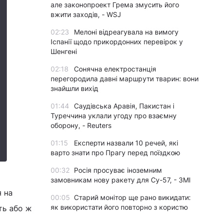
але законопроект Грема змусить його
вжити заходів, - WSJ
02:23
Мелоні відреагувала на вимогу
Іспанії щодо прикордонних перевірок у
Шенгені
02:18
Сонячна електростанція
перегородила давні маршрути тварин: вони
знайшли вихід
01:44
Саудівська Аравія, Пакистан і
Туреччина уклали угоду про взаємну
оборону, - Reuters
01:15
Експерти назвали 10 речей, які
варто знати про Прагу перед поїздкою
00:32
Росія просуває іноземним
замовникам нову ракету для Су-57, - ЗМІ
 на
00:05
Старий монітор ще рано викидати:
як використати його повторно з користю
ть або ж