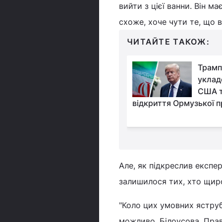
вийти з цієї ванни. Він ма
схоже, хоче чути те, що в
ЧИТАЙТЕ ТАКОЖ:
Україна їде на G7 з
Трамп
новими козирями:
уклад
головне тепер -
США т
Трампа, - Politico
відкриття Ормузької 
Але, як підкреслив експер
залишилося тих, хто щир
"Коло цих умовних яструбі
можливо, Білоусова. Правд