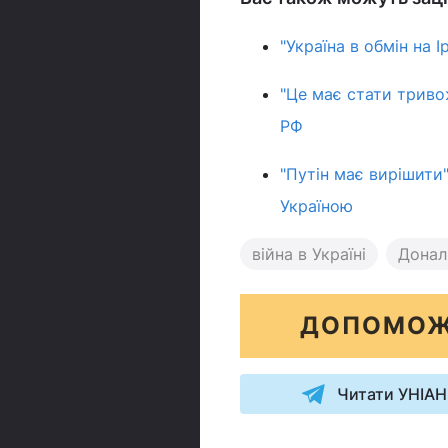
"Україна в обмін на 
"Це має стати триво
РФ
"Путін має вирішити
Україною
війна в Україні
Донал
ДОПОМОЖ
Читати УНІАН