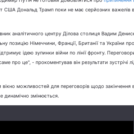
одимир Путін не готовий домовлятися про
припинення 
ент США Дональд Трамп поки не має серйозних важелів 
вник аналітичного центру Ділова столиця Вадим Денис
ну позицію Німеччини, Франції, Британії та України про
ідтримує ідею зупинки війни по лінії фронту. Переговори
аме про це", - прокоментував він результати зустрічі лі
 вікно можливостей для переговорів щодо закінчення 
же динамічно змінюється.