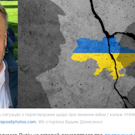
ситуацію з переговорами щодо при пинення війни / колаж УНІА
depositphotos.com
, ФБ-сторінка Вадим Денисенко