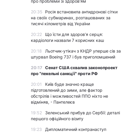
про проблеми зі здоров'ям
20:35
Росія встановила антидронові сітки
на своїх субмаринах, розташованих за
тисячі кілометрів від України
20:22
Що їсти для здоров’я серця:
кардіологи назвали 7 корисних каш
20:18
Льотчик-утікач з КНДР уперше сів за
штурвал Boeing 737 і був приголомшений
20:17
Сенат США схвалив законопроект
про "пекельні санкції" проти РФ
20:01
Київ буде значно краще
підготовлений до зими, але фактор
обстрілів і можливостей ППО ніхто не
відміняв, - Пантелеєв
19:52
Зеленський прибув до Сербії: деталі
першого офіційного візиту
19:23
Дипломатичний контранаступ