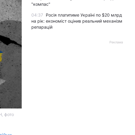
"компас"
04:37
Росія платитиме Україні по $20 млрд
на рік: економіст оцінив реальний механізм
репарацій
Реклама
Н, фото