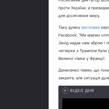
Російський диктатор Вол
проти України, а презид
для досягнення миру.
Таку думку
висловив
кері
Facebook. "Ми маємо спіль
Захід надає нам зброю і п
четвірки з Трампом були с
Великої сімки у Франції.
Денисенко певен, що поки
закрите, але ситуація ду
ВІДЕО ДНЯ