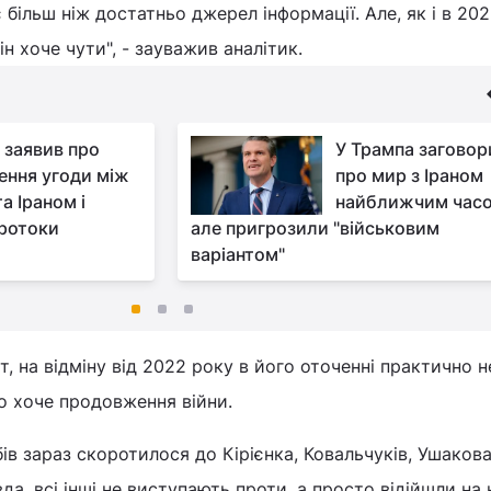
є більш ніж достатньо джерел інформації. Але, як і в 202
ін хоче чути", - зауважив аналітик.
 заявив про
У Трампа загово
ення угоди між
про мир з Іраном
а Іраном і
найближчим час
протоки
але пригрозили "військовим
варіантом"
т, на відміну від 2022 року в його оточенні практично н
о хоче продовження війни.
в зараз скоротилося до Кірієнка, Ковальчуків, Ушакова 
а, всі інші не виступають проти, а просто відійшли на