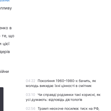
війни
впливу
енко в
 те, що
 цієї
дерів
війни
04:22
Покоління 1960–1980-х бачить, як
молодь викидає їхні цінності в смітник
03:10
Чи справді родзинки такі корисні, як
усі думають: відповідь дієтологів
02:56
Трамп неохоче посилює тиск на РФ,