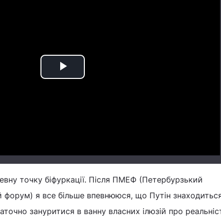
Play
Video
евну точку біфуркації. Після ПМЕФ (Петербурзький
 форум) я все більше впевнююся, що Путін знаходиться
аточно зануритися в ванну власних ілюзій про реальніс