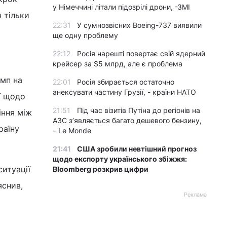
у Німеччині літали підозрілі дрони, -ЗМІ
н тільки
22:31
У сумнозвісних Boeing-737 виявили
ще одну проблему
22:12
Росія нарешті повертає свій ядерний
крейсер за $5 млрд, але є проблема
амп на
22:01
Росія збирається остаточно
анексувати частину Грузії, - країни НАТО
ї щодо
21:51
Під час візитів Путіна до регіонів на
іння між
АЗС з’являється багато дешевого бензину,
раїну
– Le Monde
21:41
США зробили невтішний прогноз
щодо експорту українського збіжжя:
ситуації
Bloomberg розкрив цифри
яснив,
Реклама