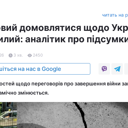
читать на 
товий домовлятися щодо Укр
илий: аналітик про підсумк
.26
3 хв.
2450
іться на нас в Google
стей щодо переговорів про завершення війни за
амічно змінюється.