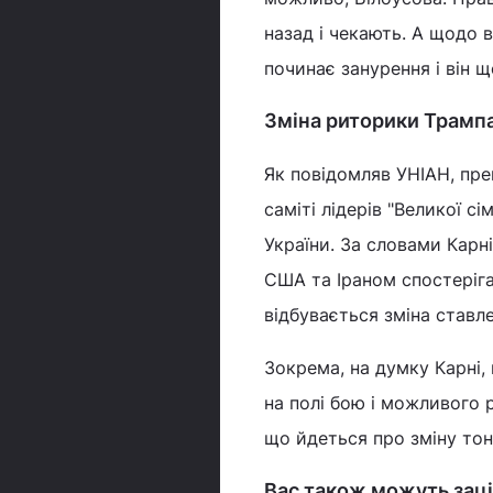
назад і чекають. А щодо в
починає занурення і він щ
Зміна риторики Трампа
Як повідомляв УНІАН, пре
саміті лідерів "Великої сі
України. За словами Карн
США та Іраном спостеріга
відбувається зміна ставл
Зокрема, на думку Карні,
на полі бою і можливого р
що йдеться про зміну тон
Вас також можуть заці