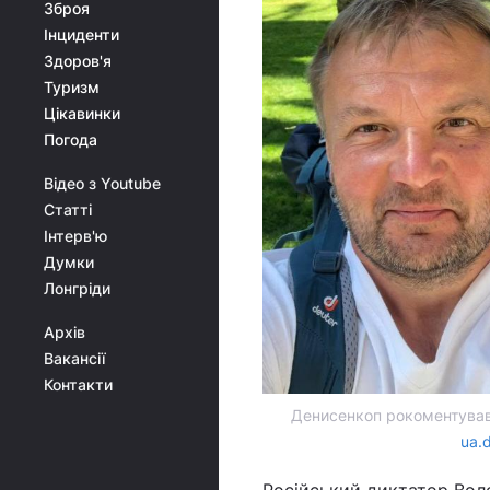
Зброя
Інциденти
Здоров'я
Туризм
Цікавинки
Погода
Відео з Youtube
Статті
Інтерв'ю
Думки
Лонгріди
Архів
Вакансії
Контакти
Денисенкоп рокоментував 
ua.