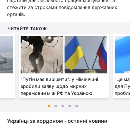
підстави для легального працевлаштування та
стежити за строками повідомлення державних
органів.
ЧИТАЙТЕ ТАКОЖ:
"Путін має вирішити": у Німеччині
"Це м
к
зробили заяву щодо мирних
для Пу
перемовин між РФ та Україною
пробл
Українці за кордоном - останні новини