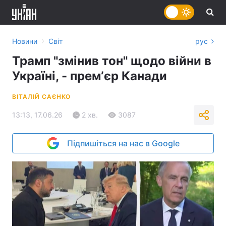
›
Новини
Світ
рус
Трамп "змінив тон" щодо війни в
Україні, - премʼєр Канади
ВІТАЛІЙ САЄНКО
13:13, 17.06.26
2 хв.
3087
Підпишіться на нас в Google