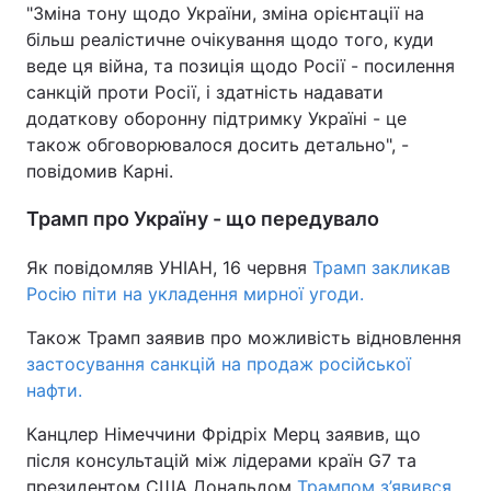
"Зміна тону щодо України, зміна орієнтації на
Тема оформлення
більш реалістичне очікування щодо того, куди
веде ця війна, та позиція щодо Росії - посилення
санкцій проти Росії, і здатність надавати
додаткову оборонну підтримку Україні - це
також обговорювалося досить детально", -
повідомив Карні.
Трамп про Україну - що передувало
Як повідомляв УНІАН, 16 червня
Трамп закликав
Росію піти на укладення мирної угоди.
Також Трамп заявив про можливість відновлення
застосування санкцій на продаж російської
нафти.
Канцлер Німеччини Фрідріх Мерц заявив, що
після консультацій між лідерами країн G7 та
президентом США Дональдом
Трампом з’явився