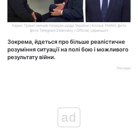
Карні: Трамп змінив позицію щодо України / Колаж УНІАН, фото
фото Telegram Zelenskiy / Official, скриншот
Зокрема, йдеться про більше реалістичне
розуміння ситуації на полі бою і можливого
результату війни.
Реклама
ad