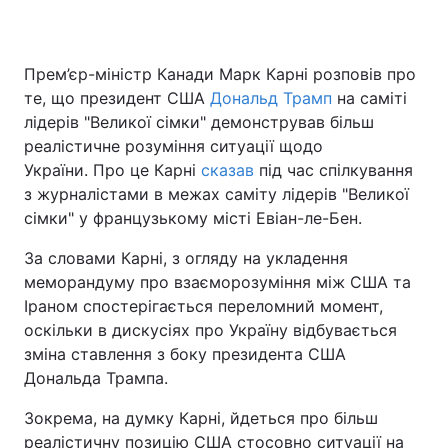
Прем’єр-міністр Канади Марк Карні розповів про
Головна
Війна
те, що президент США
Дональд Трамп
на саміті
лідерів "Великої сімки" демонстрував більш
Україна
Політика
реалістичне розуміння ситуації щодо
України. Про це Карні
сказав
під час спілкування
Економіка
Світ
з журналістами в межах саміту лідерів "Великої
сімки" у французькому місті Евіан-ле-Бен.
Спорт
Наука
За словами Карні, з огляду на укладення
Техно і зв'язок
Лайт
меморандуму про взаєморозуміння між США та
Іраном спостерігається переломний момент,
Зброя
Інциденти
оскільки в дискусіях про Україну відбувається
Здоров'я
Туризм
зміна ставлення з боку президента США
Дональда Трампа.
Цікавинки
Погода
Зокрема, на думку Карні, йдеться про більш
Екологія
Регіони
реалістичну позицію США стосовно ситуації на