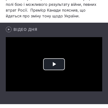
полі бою і можливого результату війни, певних
Лонгріди
втрат Росії. Прем’єр Канади пояснив, що
йдеться про зміну тону щодо України.
Відео з Youtube
Статті
ВІДЕО ДНЯ
Інтерв'ю
Думки
Архів
Вакансії
Контакти
Послуги
Play
Video