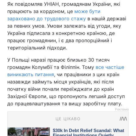
Як повідомляв УНІАН, громадянам України, які
працюють за кордоном, це
може бути
зараховано до трудового стажу
в нашій державі
за певних умов. Умови залежать від угоди, яку
Україна підписала з конкретною країною, де
працює громадянин, і є два пропорційний і
територіальний підходи.
У Польщі наразі працює близько 30 тисяч
громадян Колумбії та Філіппін. Тому
все частіше
виникають питання
, чи працівники з цих країн
назавжди займуть місця українців, які після
початку війни почали переїжджати до країн
Західної Європи, що пропонують легший доступ
до працевлаштування та вищу заробітну плату.
Реклама