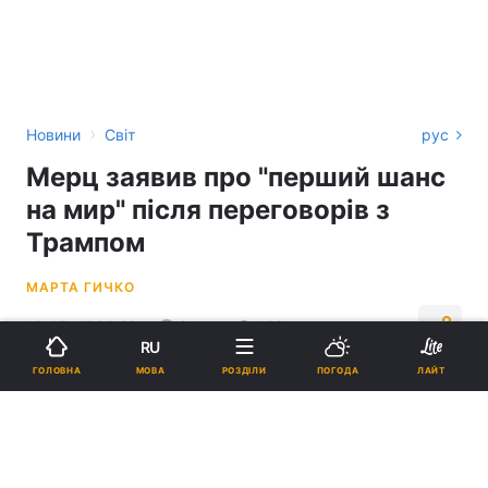
›
Новини
Світ
рус
Мерц заявив про "перший шанс
на мир" після переговорів з
Трампом
МАРТА ГИЧКО
10:45, 17.06.26
2 хв.
1621
RU
МОВА
ГОЛОВНА
РОЗДІЛИ
ПОГОДА
ЛАЙТ
Підпишіться на нас в Google