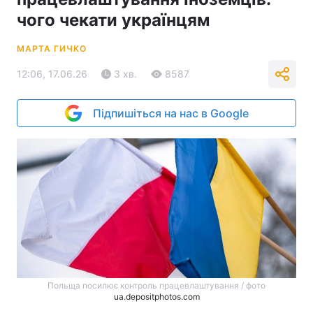
чого чекати українцям
МАРТА ГИЧКО
12:06, 17.06.26
3 хв.
8587
Підпишіться на нас в Google
Польща посилює контроль працевлаштування / фото
ua.depositphotos.com