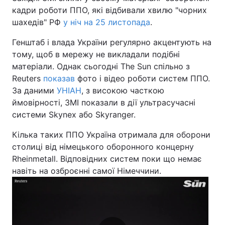
кадри роботи ППО, які відбивали хвилю "чорних
шахедів" РФ
у ніч на 25 листопада
.
Генштаб і влада України регулярно акцентують на
тому, щоб в мережу не викладали подібні
матеріали. Однак сьогодні The Sun спільно з
Reuters
показав
фото і відео роботи систем ППО.
За даними
УНІАН
, з високою часткою
ймовірності, ЗМІ показали в дії ультрасучасні
системи Skynex або Skyranger.
Кілька таких ППО Україна отримала для оборони
столиці від німецького оборонного концерну
Rheinmetall. Відповідних систем поки що немає
навіть на озброєнні самої Німеччини.