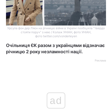
Урсула фон дер Ляєн на річницю війни в Україні пообіцяла "твердо
стояти поруч" з нею / Колаж УНІАН, фото УНІАН,
фото twitter.com/vonderleyen
Очільниця ЄК разом з українцями відзначає
річницю 2 року незламності нації.
Реклама
ad