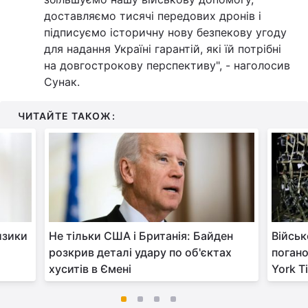
доставляємо тисячі передових дронів і
підписуємо історичну нову безпекову угоду
для надання Україні гарантій, які їй потрібні
на довгострокову перспективу", - наголосив
Сунак.
ЧИТАЙТЕ ТАКОЖ:
изики
Не тільки США і Британія: Байден
Військ
розкрив деталі удару по об'єктах
погано
хуситів в Ємені
York T