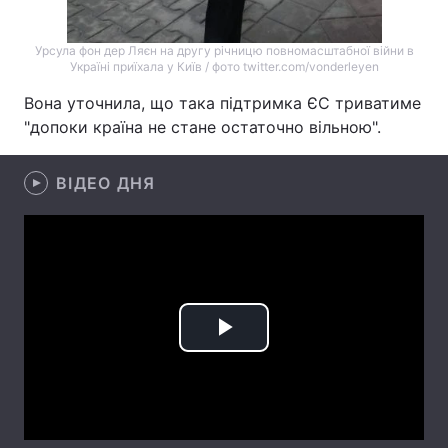
Тема оформлення
Урсула фон дер Ляєн на другу річницю повномасштабної війни в
Україні приїхала у Київ / фото twitter.com/vonderleyen
Вона уточнила, що така підтримка ЄС триватиме
"допоки країна не стане остаточно вільною".
ВІДЕО ДНЯ
Play
Video