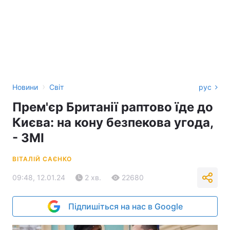
›
Новини
Світ
рус
Прем'єр Британії раптово їде до
Києва: на кону безпекова угода,
- ЗМІ
ВІТАЛІЙ САЄНКО
09:48, 12.01.24
2 хв.
22680
Підпишіться на нас в Google