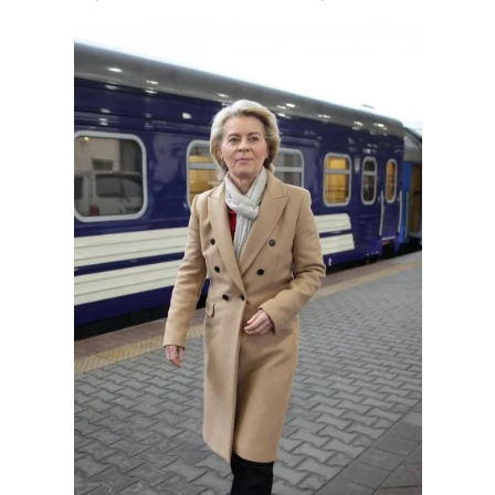
Лонгріди
Відео з Youtube
Статті
Інтерв'ю
Думки
Архів
Вакансії
Контакти
Послуги