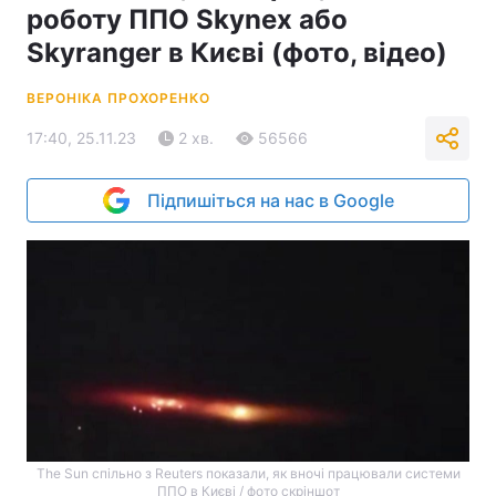
роботу ППО Skynex або
Skyranger в Києві (фото, відео)
ВЕРОНІКА ПРОХОРЕНКО
17:40, 25.11.23
2 хв.
56566
Підпишіться на нас в Google
The Sun спільно з Reuters показали, як вночі працювали системи
ППО в Києві / фото скріншот