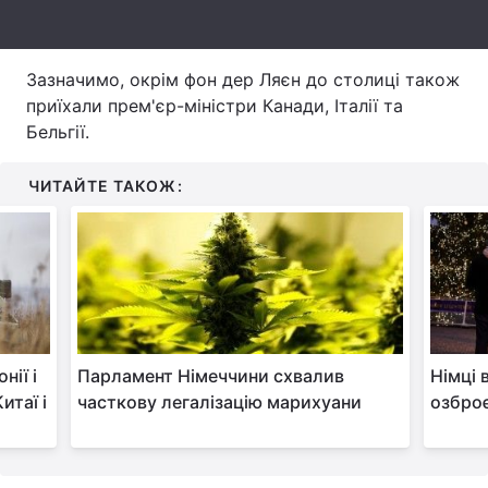
Зазначимо, окрім фон дер Ляєн до столиці також
приїхали прем'єр-міністри Канади, Італії та
Бельгії.
ЧИТАЙТЕ ТАКОЖ:
нії і
Парламент Німеччини схвалив
Німці 
итаї і
часткову легалізацію марихуани
озброє