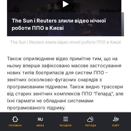
The Sun і Reuters злили відео нічної
роботи ППО в Києві
The Sun і Reuters злили відео нічної роботи ППО в Києві
Також оприлюднене відео примітне тим, що на
ньому вперше зафіксовано масове застосування
нових типів боєприпасів для систем ППО -
зенітних осколково-фугасних снарядів з
програмованим підривом. Також видно трассери
від старих зенітних комплексів ППО "Гепард", але
їхні гармати не обладнані системами
програмованого підриву.
RU
МОВА
ГОЛОВНА
РОЗДІЛИ
ПОГОДА
ЛАЙТ