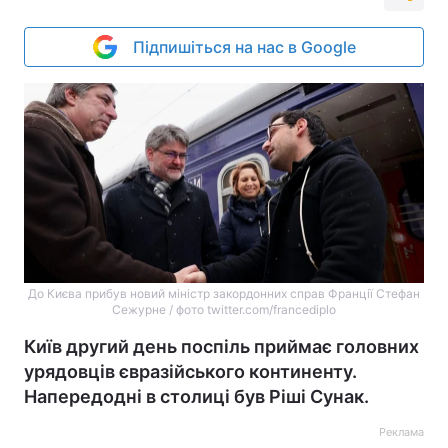
Підпишіться на нас в Google
До Києва прибув новий міністр закордонних справ Франції Стефан
Сежурне / фото twitter.com/francediplo
Київ другий день поспіль приймає головних
урядовців євразійського континенту.
Напередодні в столиці був Ріші Сунак.
Реклама