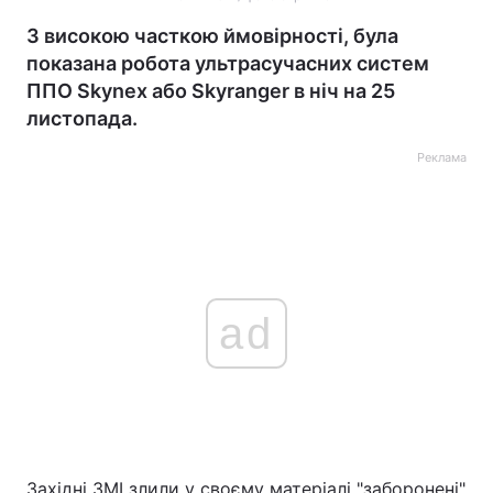
З високою часткою ймовірності, була
показана робота ультрасучасних систем
ППО Skynex або Skyranger в ніч на 25
листопада.
Реклама
ad
Західні ЗМІ злили у своєму матеріалі "заборонені"