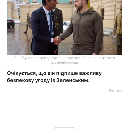
Ріші Сунак прямує до Києва на зустріч з Зеленським / фото
president.gov.ua
Очікується, що він підпише важливу
безпекову угоду із Зеленським.
Реклама