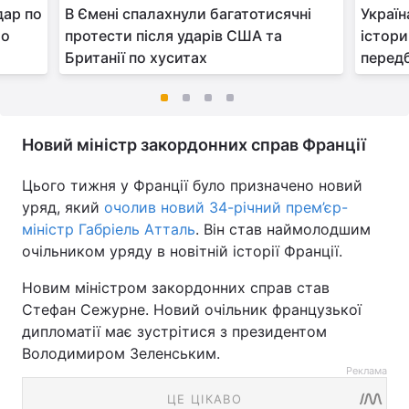
дар по
В Ємені спалахнули багатотисячні
Україн
ло
протести після ударів США та
істори
Британії по хуситах
перед
Новий міністр закордонних справ Франції
Цього тижня у Франції було призначено новий
уряд, який
очолив новий 34-річний прем’єр-
міністр Габріель Атталь
. Він став наймолодшим
очільником уряду в новітній історії Франції.
Новим міністром закордонних справ став
Стефан Сежурне. Новий очільник французької
дипломатії має зустрітися з президентом
Володимиром Зеленським.
Реклама