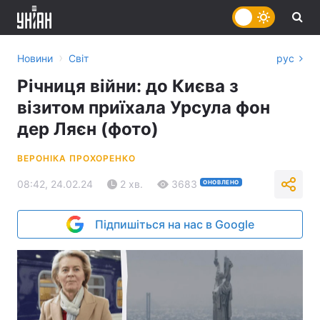
›
Новини
Світ
рус
Річниця війни: до Києва з
візитом приїхала Урсула фон
дер Ляєн (фото)
ВЕРОНІКА ПРОХОРЕНКО
08:42, 24.02.24
2 хв.
3683
ОНОВЛЕНО
Підпишіться на нас в Google