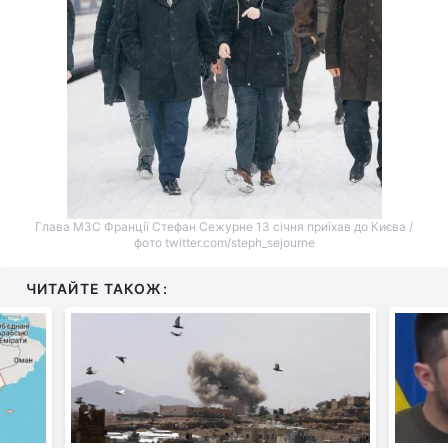
Глава МЗС Франції Стефан Сежурне 13 січня приїхав до Києва /
фото twitter.com/steph_sejourne
ЧИТАЙТЕ ТАКОЖ: