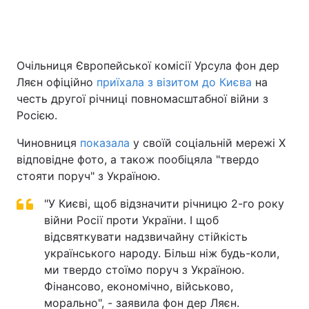
Головна
Війна
Очільниця Європейської комісії Урсула фон дер
Ляєн офіційно
приїхала з візитом до Києва
на
Україна
Політика
честь другої річниці повномасштабної війни з
Росією.
Економіка
Світ
Чиновниця
показала
у своїй соціальній мережі X
Спорт
Наука
відповідне фото, а також пообіцяла "твердо
стояти поруч" з Україною.
Техно і зв'язок
Лайт
"У Києві, щоб відзначити річницю 2-го року
Зброя
Інциденти
війни Росії проти України. І щоб
відсвяткувати надзвичайну стійкість
Здоров'я
Туризм
українського народу. Більш ніж будь-коли,
ми твердо стоїмо поруч з Україною.
Цікавинки
Погода
Фінансово, економічно, військово,
Екологія
морально", - заявила фон дер Ляєн.
Регіони