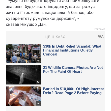
"Румунія не буде ігнорувати або применшувати
значення будь-якого інциденту, що загрожує
життю її громадян, національній безпеці або
суверенітету румунської держави", -
сказав Нікушор Дан.
Реклама