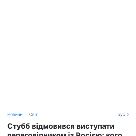
›
Новини
Світ
рус
Стубб відмовився виступати
переговірником із Росією: кого