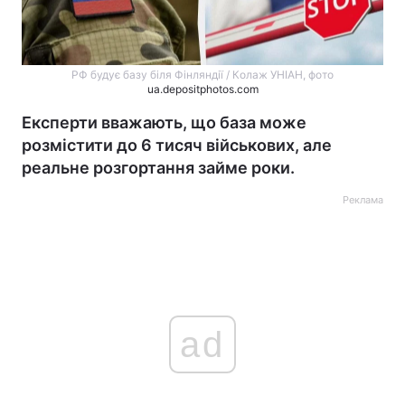
РФ будує базу біля Фінляндії / Колаж УНІАН, фото
ua.depositphotos.com
Експерти вважають, що база може
розмістити до 6 тисяч військових, але
реальне розгортання займе роки.
Реклама
ad