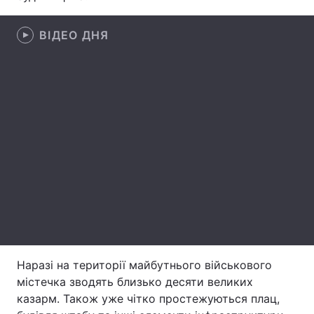
Лонгріди
ВІДЕО ДНЯ
Відео з Youtube
Статті
Інтерв'ю
Думки
Архів
Вакансії
Контакти
Послуги
Наразі на території майбутнього військового
містечка зводять близько десяти великих
казарм. Також уже чітко простежуються плац,