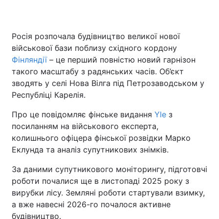
Росія розпочала будівництво великої нової
Головна
Війна
військової бази поблизу східного кордону
Фінляндії
– це перший повністю новий гарнізон
Україна
Політика
такого масштабу з радянських часів. Об’єкт
зводять у селі Нова Вілга під Петрозаводськом у
Економіка
Світ
Республіці Карелія.
Спорт
Наука
Про це повідомляє фінське видання
Yle
з
посиланням на військового експерта,
Техно і зв'язок
Лайт
колишнього офіцера фінської розвідки Марко
Еклунда та аналіз супутникових знімків.
Зброя
Інциденти
За даними супутникового моніторингу, підготовчі
Здоров'я
Туризм
роботи почалися ще в листопаді 2025 року з
вирубки лісу. Земляні роботи стартували взимку,
Цікавинки
Погода
а вже навесні 2026-го почалося активне
Екологія
Регіони
будівництво.