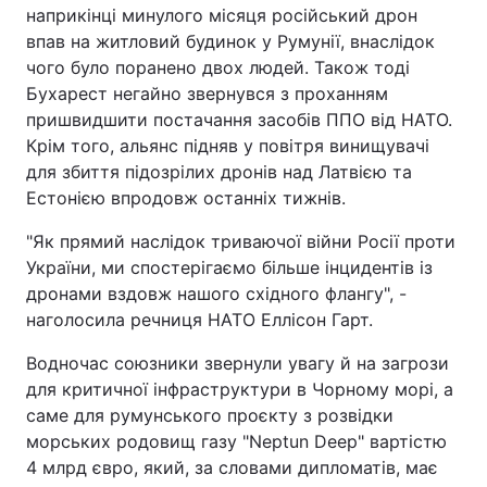
наприкінці минулого місяця російський дрон
впав на житловий будинок у Румунії, внаслідок
чого було поранено двох людей. Також тоді
Бухарест негайно звернувся з проханням
пришвидшити постачання засобів ППО від НАТО.
Крім того, альянс підняв у повітря винищувачі
для збиття підозрілих дронів над Латвією та
Естонією впродовж останніх тижнів.
"Як прямий наслідок триваючої війни Росії проти
України, ми спостерігаємо більше інцидентів із
дронами вздовж нашого східного флангу", -
наголосила речниця НАТО Еллісон Гарт.
Водночас союзники звернули увагу й на загрози
для критичної інфраструктури в Чорному морі, а
саме для румунського проєкту з розвідки
морських родовищ газу "Neptun Deep" вартістю
4 млрд євро, який, за словами дипломатів, має