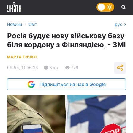
›
Новини
Світ
рус
Росія будує нову військову базу
біля кордону з Фінляндією, - ЗМІ
МАРТА ГИЧКО
09:55, 11.06.26
3 хв.
779
Підпишіться на нас в Google