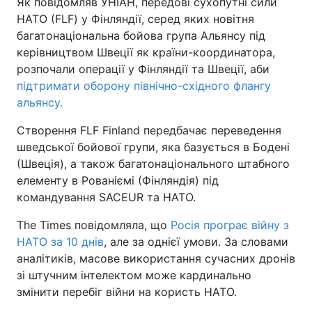
Як повідомляв УНІАН, передові сухопутні сили
НАТО (FLF) у Фінляндії, серед яких новітня
багатонаціональна бойова група Альянсу під
керівництвом Швеції як країни-координатора,
розпочали операції у Фінляндії та Швеції, аби
підтримати оборону північно-східного флангу
альянсу.
Створення FLF Finland передбачає переведення
шведської бойової групи, яка базується в Бодені
(Швеція), а також багатонаціонального штабного
елементу в Рованіємі (Фінляндія) під
командування SACEUR та НАТО.
The Times повідомляла, що
Росія програє війну з
НАТО за 10 днів
, але за однієї умови. За словами
аналітиків, масове використання сучасних дронів
зі штучним інтелектом може кардинально
змінити перебіг війни на користь НАТО.