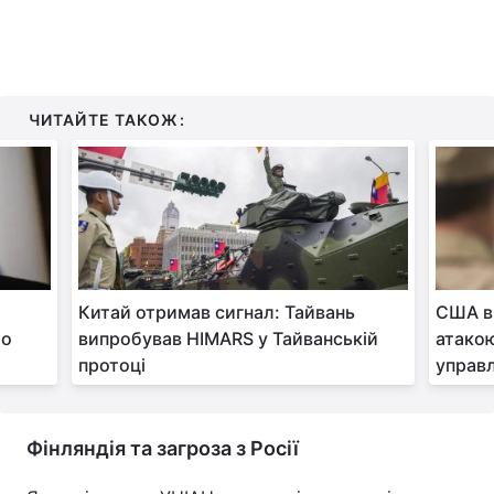
ЧИТАЙТЕ ТАКОЖ:
х
Китай отримав сигнал: Тайвань
США ві
ро
випробував HIMARS у Тайванській
атакою
протоці
управ
Фінляндія та загроза з Росії