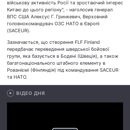
військову активність Росії та зростаючий інтерес
Китаю до цього регіону", - наголосив генерал
Лонгріди
ВПС США Алексус Г. Гринкевич, Верховний
головнокомандувач ОЗС НАТО в Європі
Відео з Youtube
Статті
(SACEUR).
Інтерв'ю
Думки
Зазначається, що створення FLF Finland
передбачає переведення шведської бойової
Архів
Вакансії
групи, яка базується в Бодені (Швеція), а також
багатонаціонального штабного елементу в
Контакти
Рованіємі (Фінляндія) під командування SACEUR
та НАТО.
Послуги
ВІДЕО ДНЯ