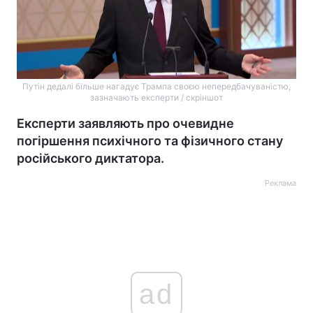
Путін дедалі більше нагадує Трампа своєю непередбачуваністю,
зазначають експерти / скріншот
Експерти заявляють про очевидне
погіршення психічного та фізичного стану
російського диктатора.
Реклама
ad