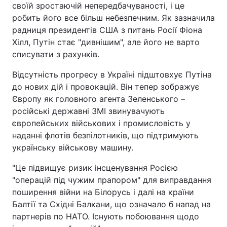
своїй зростаючій непередбачуваності, і це
робить його все більш небезпечним. Як зазначила
радниця президентів США з питань Росії Фіона
Хілл, Путін стає "дивнішим", але його не варто
списувати з рахунків.
Відсутність прогресу в Україні підштовхує Путіна
до нових дій і провокацій. Він тепер зображує
Європу як головного агента Зеленського –
російські державні ЗМІ звинувачують
європейських військових і промисловість у
наданні флотів безпілотників, що підтримують
українську військову машину.
"Це підвищує ризик інсценування Росією
"операцій під чужим прапором" для виправдання
поширення війни на Білорусь і далі на країни
Балтії та Східні Балкани, що означало б напад на
партнерів по НАТО. Існують побоювання щодо