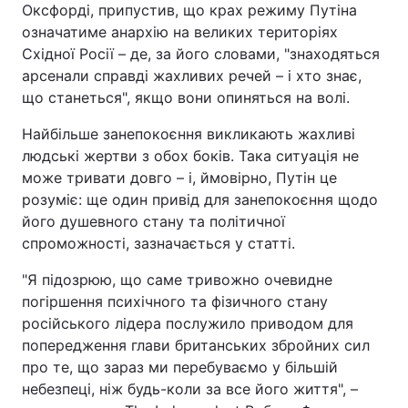
Оксфорді, припустив, що крах режиму Путіна
означатиме анархію на великих територіях
Східної Росії – де, за його словами, "знаходяться
арсенали справді жахливих речей – і хто знає,
що станеться", якщо вони опиняться на волі.
Найбільше занепокоєння викликають жахливі
людські жертви з обох боків. Така ситуація не
може тривати довго – і, ймовірно, Путін це
розуміє: ще один привід для занепокоєння щодо
його душевного стану та політичної
спроможності, зазначається у статті.
"Я підозрюю, що саме тривожно очевидне
погіршення психічного та фізичного стану
російського лідера послужило приводом для
попередження глави британських збройних сил
про те, що зараз ми перебуваємо у більшій
небезпеці, ніж будь-коли за все його життя", –