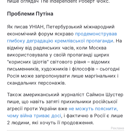
пише оглядач The Independent Роберт Фокс.
Проблеми Путіна
Як писав УНІАН, Петербурзький міжнародний
економічний форум яскраво
продемонстрував
глибоку деградацію кремлівської пропаганди
. На
відміну від радянських часів, коли Москва
використовувала у своїй пропаганді щирих
"корисних ідіотів" світового рівня – відомих
письменників, художників і філософів – сьогодні
Росія може запропонувати лише маргінальних і
скандальних персонажів.
Також американський журналіст Саймон Шустер
пише, що навіть затяті прихильники російської
агресії проти України вже
не можуть пояснити,
чому війна триває досі
, і фактично в Росії є лише
2 людини, які хочуть її продовження.
Реклама