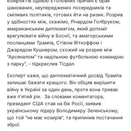
конфліктів однією з головних причин є брак
шанованих, неупереджених посередників та
сміливих політиків, готових йти на ризик. Розрив
у здібностях між, скажімо, Річардом Голбруком,
американським дипломатом, який допоміг
врегулювати війну в Боснії, та аматорськими
посланцями Трампа, Стівом Віткоффом і
Джаредом Кушнером, схожий на розрив між
"Арсеналом" та недільною футбольною командою
з парку", - підкреслив Тісдал.
Експерт каже, що дипломатичний досвід Трампа
залишає бажати кращого. Він обіцяв вирішити
війну в Україні за один день, проте вона триває
вже пʼятий рік. За словами коментатора,
президент США став на бік Росії, заявив
українському лідеру Володимиру Зеленському,
що той "не має козирів", та припинив постачання
зброї.