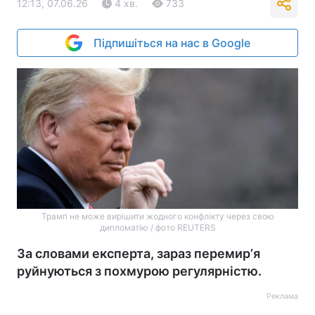
12:13, 07.06.26
4 хв.
733
Підпишіться на нас в Google
Трамп не може вирішити жодного конфлікту через свою
дипломатію / фото REUTERS
За словами експерта, зараз перемирʼя
руйнуються з похмурою регулярністю.
Реклама