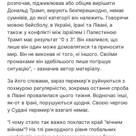
розпочав, підживлював або обіцяв вирішити
Дональд Трамп, вирують безперешкодно, немає
сумнівів, до якої категорії він належить. Говорячи
мовою бейсболу, в Україні, Ірані та Лівані, а
також у конфлікті між Ізраїлем і Палестиною
Трамп має результат "0 з 3". Він хвалився, що
лише він один може домовлятися та приносити
мир. Він не виконав ні того, ні іншого. Своїми
промахами він здебільшого лише погіршує
ситуацію", - зазначив автор матеріалу.
За його словами, зараз перемирʼя руйнуються з
похмурою регулярністю, зокрема остання спроба
в Лівані провалилася цього тижня. Водночас інші,
як-от в Ірані, порушуються щодня. Своєю чергою
у Судані перемирʼя взагалі немає.
"І чому стало так важко покласти край "вічним
війнам"? На тлі рекордного рівня глобальних