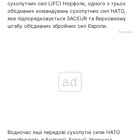
сухопутних сил (JFC) Норфолк, одного з трьох
об’єднаних командувань сухопутних сил НАТО,
яке підпорядковується SACEUR та Верховному
штабу об’єднаних збройних сил Європи.
Реклама
ad
Водночас інші передові сухопутні сили НАТО
перебувають в Болгарії, Естонії, Угорщині,