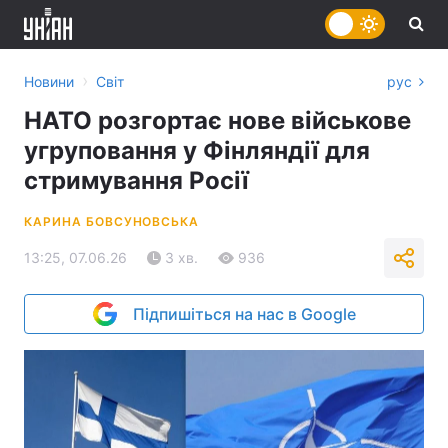
›
Новини
Світ
рус
НАТО розгортає нове військове
угруповання у Фінляндії для
стримування Росії
КАРИНА БОВСУНОВСЬКА
13:25, 07.06.26
3 хв.
936
Підпишіться на нас в Google