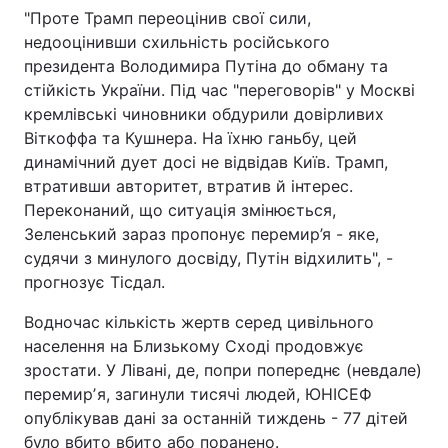
"Проте Трамп переоцінив свої сили,
недооцінивши схильність російського
президента Володимира Путіна до обману та
стійкість України. Під час "переговорів" у Москві
кремлівські чиновники обдурили довірливих
Віткоффа та Кушнера. На їхню ганьбу, цей
динамічний дует досі не відвідав Київ. Трамп,
втративши авторитет, втратив й інтерес.
Переконаний, що ситуація змінюється,
Зеленський зараз пропонує перемир’я - яке,
судячи з минулого досвіду, Путін відхилить", -
прогнозує Тісдал.
Водночас кількість жертв серед цивільного
населення на Близькому Сході продовжує
зростати. У Лівані, де, попри попереднє (невдале)
перемирʼя, загинули тисячі людей, ЮНІСЕФ
опублікував дані за останній тиждень - 77 дітей
було вбито вбито або поранено.