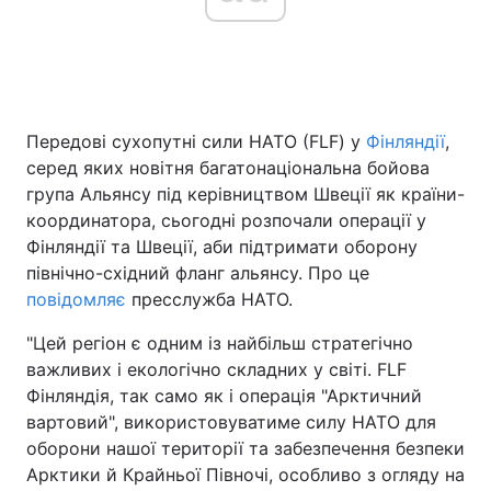
Головна
Війна
Передові сухопутні сили НАТО (FLF) у
Фінляндії
,
Україна
Політика
серед яких новітня багатонаціональна бойова
Економіка
Світ
група Альянсу під керівництвом Швеції як країни-
координатора, сьогодні розпочали операції у
Спорт
Наука
Фінляндії та Швеції, аби підтримати оборону
північно-східний фланг альянсу. Про це
Техно і зв'язок
Лайт
повідомляє
пресслужба НАТО.
Зброя
Інциденти
"Цей регіон є одним із найбільш стратегічно
важливих і екологічно складних у світі. FLF
Здоров'я
Туризм
Фінляндія, так само як і операція "Арктичний
вартовий", використовуватиме силу НАТО для
Цікавинки
Погода
оборони нашої території та забезпечення безпеки
Арктики й Крайньої Півночі, особливо з огляду на
Екологія
Регіони