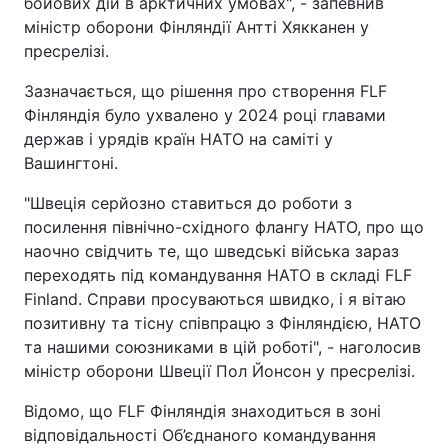
бойових дій в арктичних умовах", - запевнив
міністр оборони Фінляндії Антті Хякканен у
пресрелізі.
Зазначається, що рішення про створення FLF
Фінляндія було ухвалено у 2024 році главами
держав і урядів країн НАТО на саміті у
Вашингтоні.
"Швеція серйозно ставиться до роботи з
посилення північно-східного флангу НАТО, про що
наочно свідчить те, що шведські війська зараз
переходять під командування НАТО в складі FLF
Finland. Справи просуваються швидко, і я вітаю
позитивну та тісну співпрацю з Фінляндією, НАТО
та нашими союзниками в цій роботі", - наголосив
міністр оборони Швеції Пол Йонсон у пресрелізі.
Відомо, що FLF Фінляндія знаходиться в зоні
відповідальності Об’єднаного командування