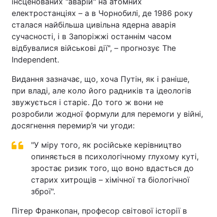
інсценованих "аварій" на атомних
електростанціях – а в Чорнобилі, де 1986 року
сталася найбільша цивільна ядерна аварія
сучасності, і в Запоріжжі останнім часом
відбувалися військові дії", – прогнозує The
Independent.
Видання зазначає, що, хоча Путін, як і раніше,
при владі, але коло його радників та ідеологів
звужується і старіє. До того ж вони не
розробили жодної формули для перемоги у війні,
досягнення перемир’я чи угоди:
"У міру того, як російське керівництво
опиняється в психологічному глухому куті,
зростає ризик того, що воно вдасться до
старих хитрощів – хімічної та біологічної
зброї".
Пітер Франкопан, професор світової історії в