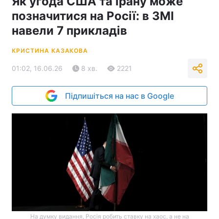
Як угода США та Ірану може
позначитися на Росії: в ЗМІ
навели 7 прикладів
КРИСТИНА КАЗАКОВА
01:02, 16.06.26
8 хв.
2221
Підпишіться на нас в Google
На думку видання, Росія робить ставку на хаос, а не на