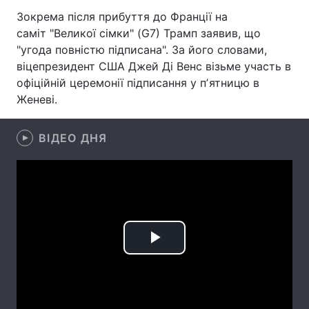
Зокрема після прибуття до Франції на
Лонгріди
саміт "Великої сімки" (G7) Трамп заявив, що
"угода повністю підписана". За його словами,
Відео з Youtube
Статті
віцепрезидент США Джей Ді Венс візьме участь в
офіційній церемонії підписання у пʼятницю в
Інтерв'ю
Думки
Женеві.
Архів
Вакансії
ВІДЕО ДНЯ
Контакти
Послуги
Play
Video