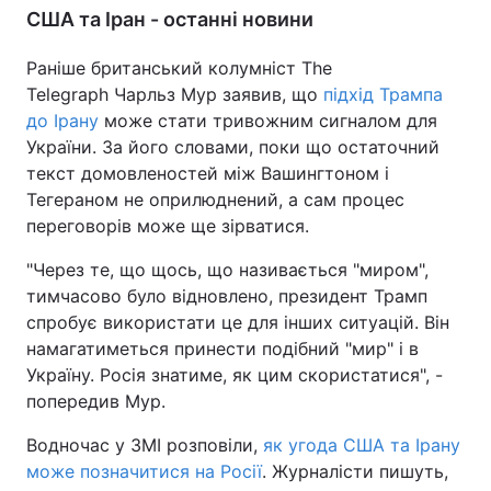
США та Іран - останні новини
Раніше британський колумніст The
Telegraph Чарльз Мур заявив, що
підхід Трампа
до Ірану
може стати тривожним сигналом для
України. За його словами, поки що остаточний
текст домовленостей між Вашингтоном і
Тегераном не оприлюднений, а сам процес
переговорів може ще зірватися.
"Через те, що щось, що називається "миром",
тимчасово було відновлено, президент Трамп
спробує використати це для інших ситуацій. Він
намагатиметься принести подібний "мир" і в
Україну. Росія знатиме, як цим скористатися", -
попередив Мур.
Водночас у ЗМІ розповіли,
як угода США та Ірану
може позначитися на Росії
. Журналісти пишуть,