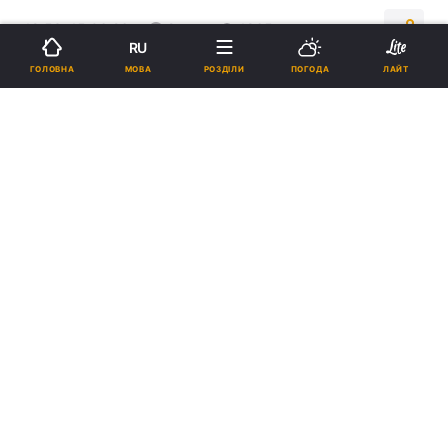
19:53, 15.06.26
2 хв.
1865
RU
МОВА
ГОЛОВНА
РОЗДІЛИ
ПОГОДА
ЛАЙТ
Підпишіться на нас в Google
Трамп заявив, що санкції проти Ірану не будуть скасовані, доки
країна не виконає свої зобов’язання / фото -
ua.depositphotos.com
Президент США зазначив, що текст угоди з
Іраном буде оприлюднено 19 червня або
трохи пізніше.