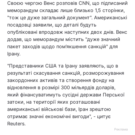
Своєю чергою Венс розповів CNN, що підписаний
меморандум складає лише близько 1,5 сторінки,
"тож це дуже загальний документ". Американські
посадовці заявили, що деталі будуть
опубліковані впродовж наступних двох днів. Венс
додав, що меморандум містить "дуже значний
пакет заходів щодо пом’якшення санкцій" для
Ірану.
"Представники США та Ірану заявляють, що в
результаті скасування санкцій, розморожування
закордонних активів та створення фонду на
відновлення в розмірі 300 мільярдів доларів,
який фінансуватимуть сусідні держави Перської
затоки, на території яких розташовані
американські військові бази, Іран зрештою
отримає значні економічні вигоди", - цитує
Reuters.
Реклама