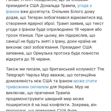
президента США Дональда Трампа,
угода з
Іраном
вже досягнута. Очільник Білого дому
додав, що Тегеран зобов'язався відмовитися від
створення ядерної зброї. Трамп заявив, що текст
угоди з Іраном буде оприлюднено 19 червня або
трохи пізніше. При цьому, він підкреслив, що
санкції не будуть зняті з Ірану, доки країна не
виконає свої зобов'язання. Президент США
запевнив, що Ормузька протока буде повністю
відкрита до 19 червня.
Також ми писали, що британський колумніст The
Telegraph Чарльз Мур вважає, що потенційна
домовленість між США та Іраном
може стати
тривожним сигналом
для України. Мур не
виключає, що прагнення Трампа
продемонструвати швидкий мир може
поширитися й на інші конфлікти. Зокрема, він
прогнозує, що президент США буде