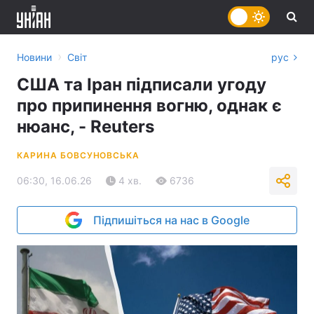
›
Новини
Світ
рус
США та Іран підписали угоду
про припинення вогню, однак є
нюанс, - Reuters
КАРИНА БОВСУНОВСЬКА
06:30, 16.06.26
4 хв.
6736
Підпишіться на нас в Google