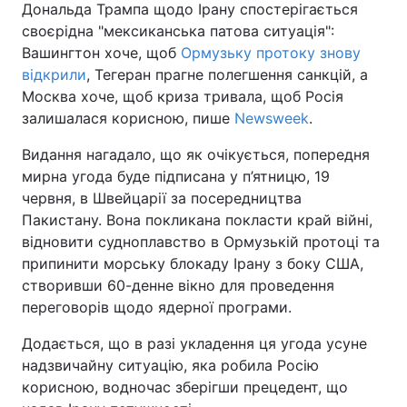
Дональда Трампа щодо Ірану спостерігається
своєрідна "мексиканська патова ситуація":
Вашингтон хоче, щоб
Ормузьку протоку знову
відкрили
, Тегеран прагне полегшення санкцій, а
Москва хоче, щоб криза тривала, щоб Росія
залишалася корисною, пише
Newsweek
.
Видання нагадало, що як очікується, попередня
мирна угода буде підписана у п’ятницю, 19
червня, в Швейцарії за посередництва
Пакистану. Вона покликана покласти край війні,
відновити судноплавство в Ормузькій протоці та
припинити морську блокаду Ірану з боку США,
створивши 60-денне вікно для проведення
переговорів щодо ядерної програми.
Додається, що в разі укладення ця угода усуне
надзвичайну ситуацію, яка робила Росію
корисною, водночас зберігши прецедент, що