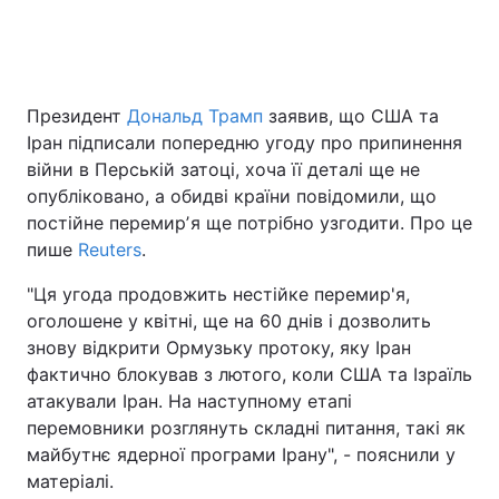
Головна
Війна
Президент
Дональд Трамп
заявив, що США та
Іран підписали попередню угоду про припинення
Україна
Політика
війни в Перській затоці, хоча її деталі ще не
Економіка
Світ
опубліковано, а обидві країни повідомили, що
постійне перемирʼя ще потрібно узгодити. Про це
Спорт
Наука
пише
Reuters
.
Техно і зв'язок
Лайт
"Ця угода продовжить нестійке перемир'я,
оголошене у квітні, ще на 60 днів і дозволить
Зброя
Інциденти
знову відкрити Ормузьку протоку, яку Іран
фактично блокував з лютого, коли США та Ізраїль
Здоров'я
Туризм
атакували Іран. На наступному етапі
перемовники розглянуть складні питання, такі як
Цікавинки
Погода
майбутнє ядерної програми Ірану", - пояснили у
матеріалі.
Екологія
Регіони