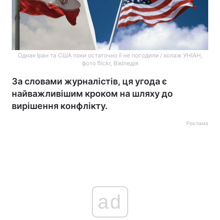
Однак Іран та США поки остаточно її не погодили / колаж УНІАН,
фото flickr, Вікіпедія
За словами журналістів, ця угода є
найважливішим кроком на шляху до
вирішення конфлікту.
Реклама
ad