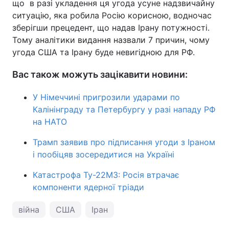
що в разі укладення ця угода усуне надзвичайну
ситуацію, яка робила Росію корисною, водночас
зберігши прецедент, що надав Ірану потужності.
Тому аналітики видання назвали 7 причин, чому
угода США та Ірану буде невигідною для РФ.
Вас також можуть зацікавити новини:
У Німеччині пригрозили ударами по
Калінінграду та Петербургу у разі нападу РФ
на НАТО
Трамп заявив про підписання угоди з Іраном
і пообіцяв зосередитися на Україні
Катастрофа Ту-22М3: Росія втрачає
компоненти ядерної тріади
війна
США
Іран