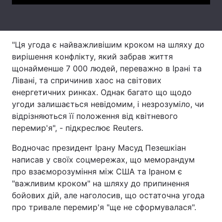
Тема оформлення
"Ця угода є найважливішим кроком на шляху до
вирішення конфлікту, який забрав життя
щонайменше 7 000 людей, переважно в Ірані та
Лівані, та спричинив хаос на світових
енергетичних ринках. Однак багато що щодо
угоди залишається невідомим, і незрозуміло, чи
відрізняються її положення від квітневого
перемир'я", - підкреслює Reuters.
Водночас президент Ірану Масуд Пезешкіан
написав у своїх соцмережах, що меморандум
про взаєморозуміння між США та Іраном є
"важливим кроком" на шляху до припинення
бойових дій, але наголосив, що остаточна угода
про тривале перемир'я "ще не сформувалася".