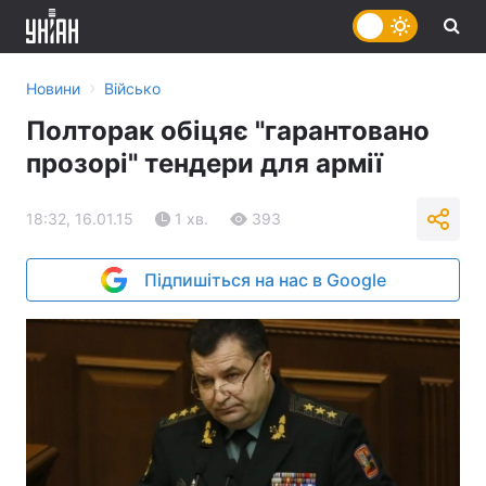
›
Новини
Військо
Полторак обіцяє "гарантовано
прозорі" тендери для армії
18:32, 16.01.15
1 хв.
393
Підпишіться на нас в Google