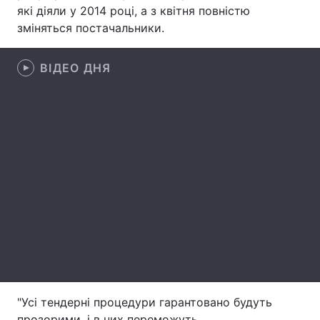
які діяли у 2014 році, а з квітня повністю
Лонгріди
зміняться постачальники.
Відео з Youtube
ВІДЕО ДНЯ
Статті
Інтерв'ю
Думки
Архів
Вакансії
Контакти
Послуги
"Усі тендерні процедури гарантовано будуть
прозорими, і в них переможуть