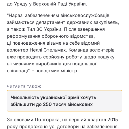
до Уряду у Верховній Раді України.
"Наразі забезпеченням військовослужбовців
займаються департамент державних закупівель,
Головна
Війна
а також Тил ЗС України. Після завершення
реформування оборонного відомства,
Україна
Політика
ці повноваження візьме на себе відомий
волонтер Неллі Стельмах. Команда волонтерів
Економіка
Світ
вже проводить серйозну роботу щодо пошуку
Спорт
Наука
вітчизняних виробників для подальшої
співпраці", - повідомив міністр.
Техно і зв'язок
Лайт
ЧИТАЙТЕ ТАКОЖ
Зброя
Інциденти
Чисельність української армії хочуть
Здоров'я
Туризм
збільшити до 250 тисяч військових
Цікавинки
Погода
За словами Полторака, на перший квартал 2015
року продовжено усі договори на забезпечення,
Екологія
Регіони