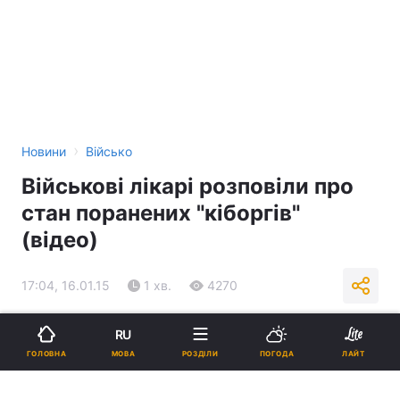
›
Новини
Військо
Військові лікарі розповіли про
стан поранених "кіборгів"
(відео)
17:04, 16.01.15
1 хв.
4270
Підпишіться на нас в Google
RU
МОВА
ГОЛОВНА
РОЗДІЛИ
ПОГОДА
ЛАЙТ