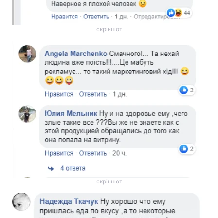
скріншот
скріншот