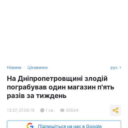
›
Новини
Цікавинки
рус
На Дніпропетровщині злодій
пограбував один магазин п'ять
разів за тиждень
13:27, 27.06.19
1 хв.
30504
Підпишіться на нас в Google