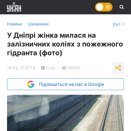
›
Новини
Цікавинки
рус
У Дніпрі жінка милася на
залізничних коліях з пожежного
гідранта (фото)
19:23, 17.07.19
0 хв.
29043
Підпишіться на нас в Google