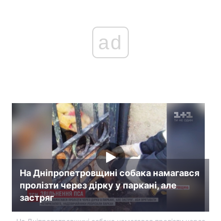
ad
На Дніпропетровщині собака намагався
пролізти через дірку у паркані, але
застряг