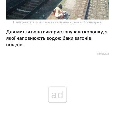
Напівгола жінка милася на залізничних коліях / соцмережі
Для миття вона використовувала колонку, з
якої наповнюють водою баки вагонів
поїздів.
Реклама
ad