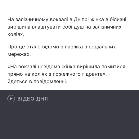
На залізничному вокзалі в Дніпрі жінка в білизні
вирішила влаштувати собі душ на залізничних
Головна
Війна
коліях.
Україна
Політика
Про це стало відомо з пабліка в соціальних
мережах.
Економіка
Світ
«На вокзалі невідома жінка вирішила помитися
Спорт
Наука
прямо на коліях з пожежного гідранта», -
йдеться в повідомленні.
Техно і зв'язок
Лайт
Зброя
Інциденти
ВІДЕО ДНЯ
Здоров'я
Туризм
Цікавинки
Погода
Екологія
Регіони