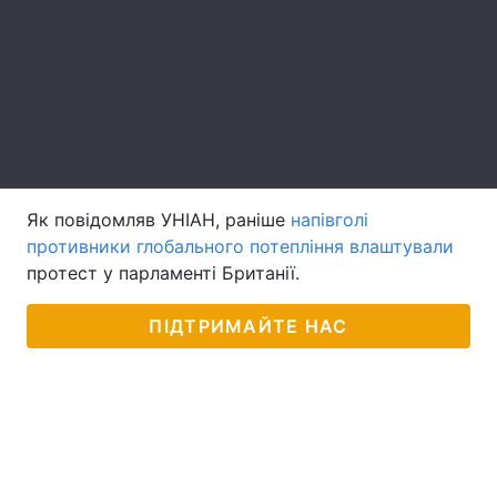
Лонгріди
Відео з Youtube
Статті
Інтерв'ю
Думки
Архів
Вакансії
Як повідомляв УНІАН, раніше
напівголі
противники глобального потепління влаштували
Контакти
протест у парламенті Британії.
Послуги
ПІДТРИМАЙТЕ НАС