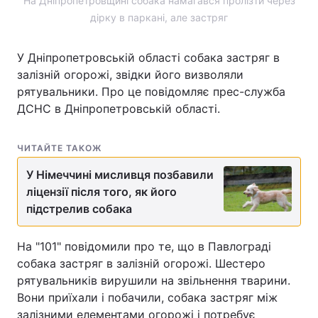
На Дніпропетровщині собака намагався пролізти через
дірку в паркані, але застряг
У Дніпропетровській області собака застряг в
залізній огорожі, звідки його визволяли
рятувальники. Про це повідомляє прес-служба
ДСНС в Дніпропетровській області.
ЧИТАЙТЕ ТАКОЖ
У Німеччині мисливця позбавили
ліцензії після того, як його
підстрелив собака
На "101" повідомили про те, що в Павлограді
собака застряг в залізній огорожі. Шестеро
рятувальників вирушили на звільнення тварини.
Вони приїхали і побачили, собака застряг між
залізними елементами огорожі і потребує