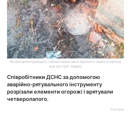
На Дніпропетровщині собака намагався пролізти через огорожу,
але застряг (відео)
Співробітники ДСНС за допомогою
аварійно-рятувального інструменту
розрізали елементи огорожі і врятували
четверолапого.
Реклама