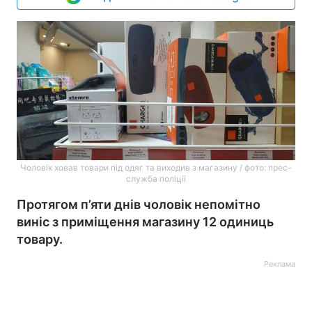
Чоловік ховав товари під одяг та виходив з магазину / фото: прес-
служба поліції
Протягом п’яти днів чоловік непомітно
виніс з приміщення магазину 12 одиниць
товару.
Реклама