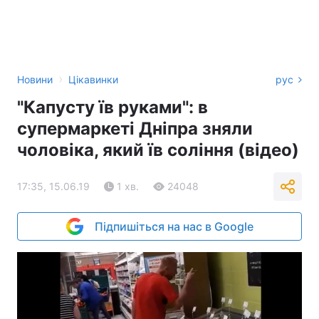
›
Новини
Цікавинки
рус
"Капусту їв руками": в
супермаркеті Дніпра зняли
чоловіка, який їв соління (відео)
17:35, 15.06.19
1 хв.
24048
Підпишіться на нас в Google