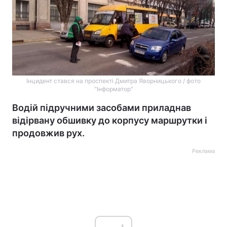
Інцидент стався на проспекті Дмитра Яворницького / фото
"Інформатор"
Водій підручними засобами приладнав
відірвану обшивку до корпусу маршрутки і
продовжив рух.
Реклама