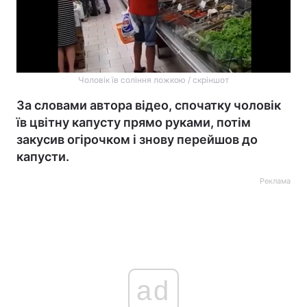
Чоловік їв соління ложкою / скріншот
За словами автора відео, спочатку чоловік
їв цвітну капусту прямо руками, потім
закусив огірочком і знову перейшов до
капусти.
Реклама
ad