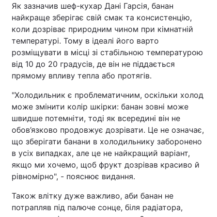
Як зазначив шеф-кухар Дані Гарсія, банан
найкраще зберігає свій смак та консистенцію,
коли дозріває природним чином при кімнатній
температурі. Тому в ідеалі його варто
розміщувати в місці зі стабільною температурою
від 10 до 20 градусів, де він не піддається
прямому впливу тепла або протягів.
"Холодильник є проблематичним, оскільки холод
може змінити колір шкірки: банан зовні може
швидше потемніти, тоді як всередині він не
обов’язково продовжує дозрівати. Це не означає,
що зберігати банани в холодильнику заборонено
в усіх випадках, але це не найкращий варіант,
якщо ми хочемо, щоб фрукт дозрівав красиво й
рівномірно", - пояснює видання.
Також влітку дуже важливо, аби банан не
потрапляв під палюче сонце, біля радіатора,