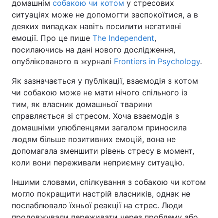
домашнім
собакою чи котом
у стресових
ситуаціях може не допомогти заспокоїтися, а в
деяких випадках навіть посилити негативні
емоції. Про це пише
The Independent
,
посилаючись на дані нового дослідження,
опублікованого в журналі
Frontiers in Psychology
.
Як зазначається у публікації, взаємодія з котом
чи собакою може не мати нічого спільного із
тим, як власник домашньої тварини
справляється зі стресом. Хоча взаємодія з
домашніми улюбленцями загалом приносила
людям більше позитивних емоцій, вона не
допомагала зменшити рівень стресу в момент,
коли вони переживали неприємну ситуацію.
Іншими словами, спілкування з собакою чи котом
могло покращити настрій власників, однак не
послаблювало їхньої реакції на стрес. Люди
продовжували переживати через проблему або