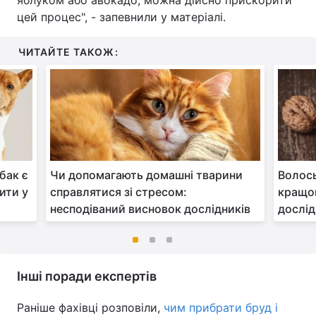
яблуком або авокадо, можна дійсно прискорити
цей процес", - запевнили у матеріалі.
ЧИТАЙТЕ ТАКОЖ:
бак є
Чи допомагають домашні тварини
Волось
чити у
справлятися зі стресом:
кращом
несподіваний висновок дослідників
дослі
Інші поради експертів
Раніше фахівці розповіли,
чим прибрати бруд і