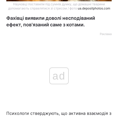
Науковці поставили під сумнів думку, що домашні тварини
допомагають справлятися зі стресом / фото
ua.depositphotos.com
Фахівці виявили доволі несподіваний
ефект, пов'язаний саме з котами.
Реклама
ad
Психологи стверджують, що активна взаємодія з