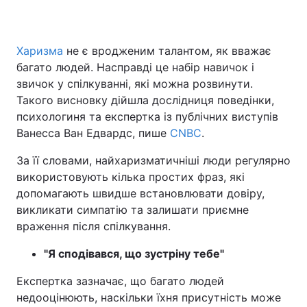
Харизма
не є вродженим талантом, як вважає
Головна
Війна
багато людей. Насправді це набір навичок і
звичок у спілкуванні, які можна розвинути.
Україна
Політика
Такого висновку дійшла дослідниця поведінки,
психологиня та експертка із публічних виступів
Економіка
Світ
Ванесса Ван Едвардс, пише
CNBC
.
Спорт
Наука
За її словами, найхаризматичніші люди регулярно
використовують кілька простих фраз, які
Техно і зв'язок
Лайт
допомагають швидше встановлювати довіру,
викликати симпатію та залишати приємне
Зброя
Інциденти
враження після спілкування.
Здоров'я
Туризм
"Я сподівався, що зустріну тебе"
Цікавинки
Погода
Експертка зазначає, що багато людей
недооцінюють, наскільки їхня присутність може
Екологія
Регіони