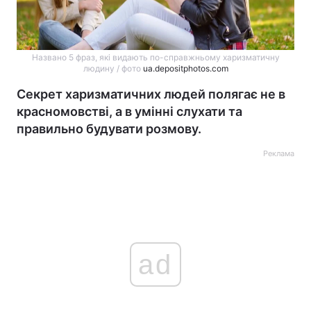
Названо 5 фраз, які видають по-справжньому харизматичну
людину / фото
ua.depositphotos.com
Секрет харизматичних людей полягає не в
красномовстві, а в умінні слухати та
правильно будувати розмову.
Реклама
ad