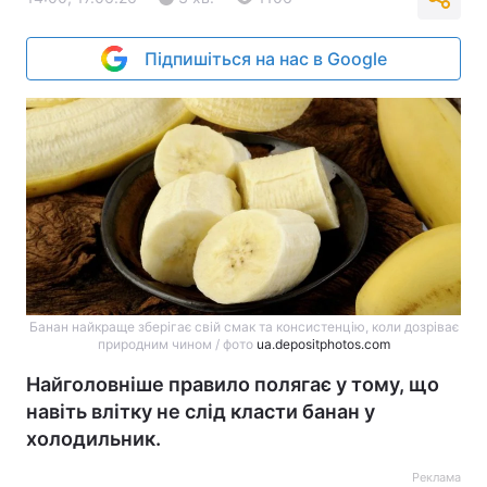
Підпишіться на нас в Google
Банан найкраще зберігає свій смак та консистенцію, коли дозріває
природним чином / фото
ua.depositphotos.com
Найголовніше правило полягає у тому, що
навіть влітку не слід класти банан у
холодильник.
Реклама