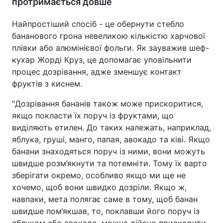
протримається довше
Найпростіший спосіб - це обернути стебло
бананового грона невеликою кількістю харчової
плівки або алюмінієвої фольги. Як зауважив шеф-
кухар Жорді Круз, це допомагає уповільнити
процес дозрівання, адже зменшує контакт
фруктів з киснем.
"Дозрівання бананів також може прискоритися,
якщо покласти їх поруч із фруктами, що
виділяють етилен. До таких належать, наприклад,
яблука, груші, манго, папая, авокадо та ківі. Якщо
банани знаходяться поруч із ними, вони можуть
швидше розм’якнути та потемніти. Тому їх варто
зберігати окремо, особливо якщо ми ще не
хочемо, щоб вони швидко дозріли. Якщо ж,
навпаки, мета полягає саме в тому, щоб банан
швидше пом’якшав, то, поклавши його поруч із