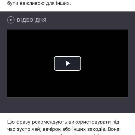
бути важливою для інших.
Лонгріди
ВІДЕО ДНЯ
Відео з Youtube
Статті
Інтерв'ю
Думки
Архів
Вакансії
Play
Контакти
Послуги
Video
Цю фразу рекомендують використовувати під
час зустрічей, вечірок або інших заходів. Вона