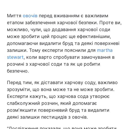
Миття
овочів
перед вживанням є важливим
етапом забезпечення харчової безпеки. Проте ви,
Головна
Війна
можливо, чули, що додавання харчової соди
може зробити цей процес ще ефективнішим,
Україна
Політика
допомагаючи видалити бруд та деякі поверхневі
залишки. Тому експерти пояснили для
martha
Економіка
Світ
stewart
, коли варто спробувати замочування в
Спорт
Наука
розчині з харчової соди та як це робити
безпечно.
Техно і зв'язок
Лайт
Перед тим, як діставати харчову соду, важливо
Зброя
Інциденти
зрозуміти, що вона може та не може зробити.
Експерти кажуть, що харчова сода утворює
Здоров'я
Туризм
слабколужний розчин, який допомагає
розмʼякшити поверхневий бруд та видалити
Цікавинки
Погода
деякі залишки пестицидів з овочів.
Екологія
Регіони
"Дослідження показали, що вона може зробити