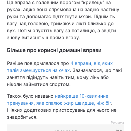
Ця вправа є головним ворогом "крилець" на
руках, адже вона спрямована на задню частину
руки та допомагає підтягнути м’язи. Підніміть
вагу над головою, тримаючи лікті близько до
вух. Потім опустіть вагу за потилицю, а звідти
знову витисніть її прямо вгору.
Більше про корисні домашні вправи
Раніше повідомлялося про
4 вправи, від яких
талія зменшується на очах
. Зазначалося, що такі
заняття підійдуть навіть тим, кому лінь або
ніколи займатися спортом.
Також було названо
найкраще 10-хвилинне
тренування, яке спалює жир швидше, ніж біг
.
Ніяких додаткових пристосувань для нього не
знадобиться.
Реклама