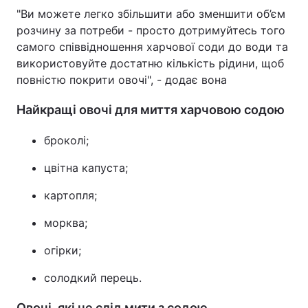
"Ви можете легко збільшити або зменшити об’єм
розчину за потреби - просто дотримуйтесь того
самого співвідношення харчової соди до води та
використовуйте достатню кількість рідини, щоб
повністю покрити овочі", - додає вона
Найкращі овочі для миття харчовою содою
броколі;
цвітна капуста;
картопля;
морква;
огірки;
солодкий перець.
Овочі, які не слід мити з содою