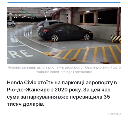
Чоловік залишив авто з ключем в аеропорту і безслідно зник / фото
Youtube.com/Domingo Espetacular
Honda Civic стоїть на парковці аеропорту в
Ріо-де-Жанейро з 2020 року. За цей час
сума за паркування вже перевищила 35
тисяч доларів.
Реклама