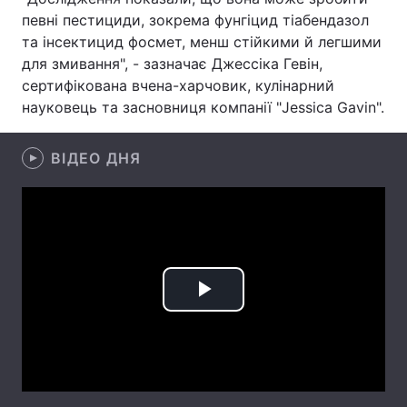
певні пестициди, зокрема фунгіцид тіабендазол
Лонгріди
та інсектицид фосмет, менш стійкими й легшими
для змивання", - зазначає Джессіка Гевін,
сертифікована вчена-харчовик, кулінарний
Відео з Youtube
Статті
науковець та засновниця компанії "Jessica Gavin".
Інтерв'ю
Думки
ВІДЕО ДНЯ
Архів
Вакансії
Контакти
Послуги
Play
Video