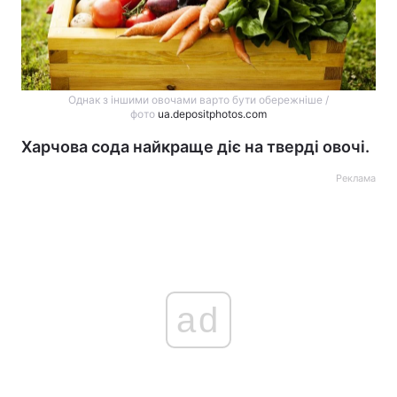
Однак з іншими овочами варто бути обережніше /
фото
ua.depositphotos.com
Харчова сода найкраще діє на тверді овочі.
Реклама
ad