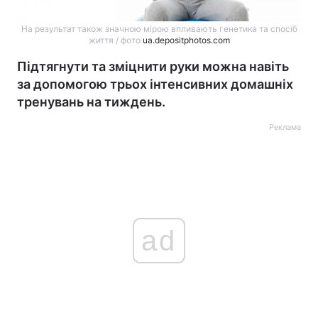
На результат також значною мірою впливають генетика та спосіб
життя / фото
ua.depositphotos.com
Підтягнути та зміцнити руки можна навіть
за допомогою трьох інтенсивних домашніх
тренувань на тиждень.
Реклама
ad