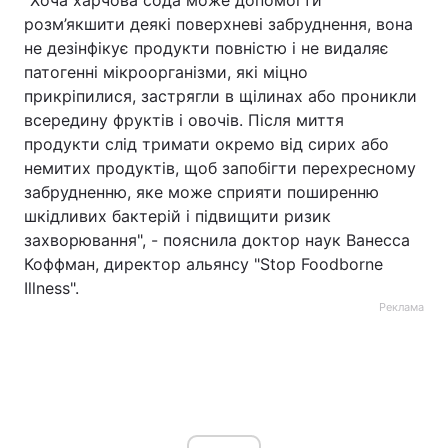
"Хоча харчова сода може допомогти
розм’якшити деякі поверхневі забруднення, вона
не дезінфікує продукти повністю і не видаляє
патогенні мікроорганізми, які міцно
прикріпилися, застрягли в щілинах або проникли
всередину фруктів і овочів. Після миття
продукти слід тримати окремо від сирих або
немитих продуктів, щоб запобігти перехресному
забрудненню, яке може сприяти поширенню
шкідливих бактерій і підвищити ризик
захворювання", - пояснила доктор наук Ванесса
Коффман, директор альянсу "Stop Foodborne
Illness".
Реклама