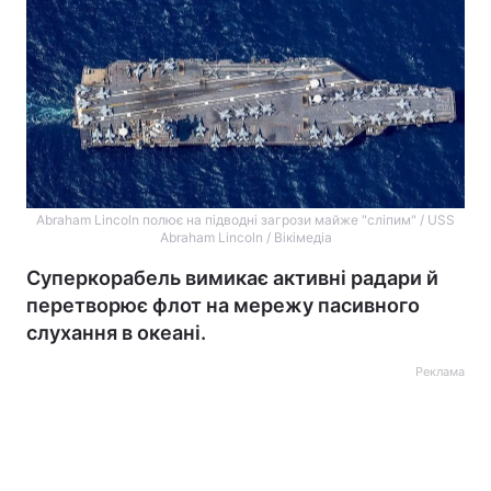
Abraham Lincoln полює на підводні загрози майже "сліпим" / USS
Abraham Lincoln / Вікімедіа
Суперкорабель вимикає активні радари й
перетворює флот на мережу пасивного
слухання в океані.
Реклама