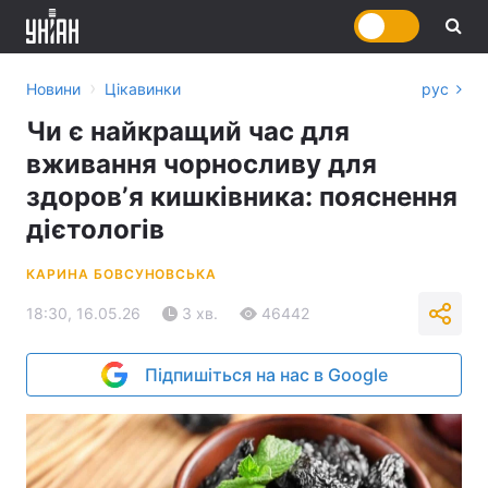
›
Новини
Цікавинки
рус
Чи є найкращий час для
вживання чорносливу для
здоровʼя кишківника: пояснення
дієтологів
КАРИНА БОВСУНОВСЬКА
18:30, 16.05.26
3 хв.
46442
Підпишіться на нас в Google