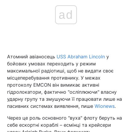
ad
Атомний авіаносець
USS Abraham Lincoln
у
бойових умовах переходить у режим
максимальної радіотиші, щоб не видати своє
місцеперебування противнику. У межах
протоколу EMCON він вимикає активні
гідролокатори, фактично "осліплюючи" власну
ударну групу та змушуючи її працювати лише на
пасивних системах виявлення, пише
Wionews
.
Через це роль основного "вуха" флоту беруть на
себе ескортні кораблі – есмінці та крейсери
класу Arleigh Burke. Вони формують