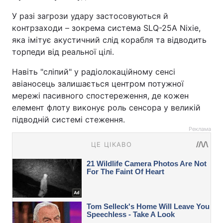
У разі загрози удару застосовуються й
контрзаходи – зокрема система SLQ-25A Nixie,
яка імітує акустичний слід корабля та відводить
торпеди від реальної цілі.
Навіть "сліпий" у радіолокаційному сенсі
авіаносець залишається центром потужної
мережі пасивного спостереження, де кожен
елемент флоту виконує роль сенсора у великій
підводній системі стеження.
Реклама