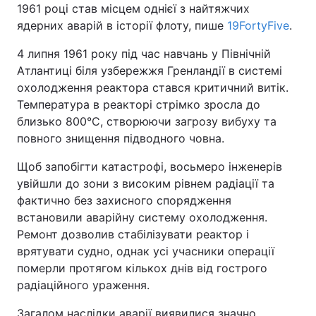
1961 році став місцем однієї з найтяжчих
ядерних аварій в історії флоту, пише
19FortyFive
.
4 липня 1961 року під час навчань у Північній
Атлантиці біля узбережжя Гренландії в системі
охолодження реактора стався критичний витік.
Температура в реакторі стрімко зросла до
близько 800°C, створюючи загрозу вибуху та
повного знищення підводного човна.
Щоб запобігти катастрофі, восьмеро інженерів
увійшли до зони з високим рівнем радіації та
фактично без захисного спорядження
встановили аварійну систему охолодження.
Ремонт дозволив стабілізувати реактор і
врятувати судно, однак усі учасники операції
померли протягом кількох днів від гострого
радіаційного ураження.
Загалом наслідки аварії виявилися значно