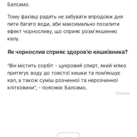
Балсамо.
Тому фахівці радять не забувати впродовж дня
пити багато води, аби максимально посилити
ефект чорносливу, що сприяє розмʼякшенню
калу.
Як чорнослив сприяє здоров’ю кишківника?
"Він містить сорбіт - цукровий спирт, який м’яко
притягує воду до товстої кишки та пом’якшує
кал, а також суміш розчинної та нерозчинної
клітковини", - пояснює Балсамо.
Реклама