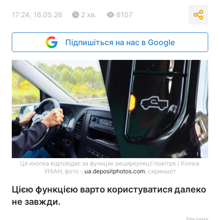
17:24, 16.05.26
2 хв.
6107
Підпишіться на нас в Google
Ця кнопка відповідає за функцію рециркуляції повітря / Колаж
УНІАН, фото -
ua.depositphotos.com
, скриншот
Цією функцією варто користуватися далеко
не завжди.
Реклама