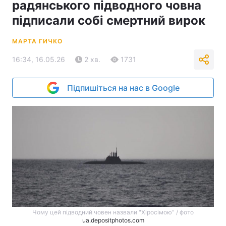
радянського підводного човна
підписали собі смертний вирок
МАРТА ГИЧКО
16:34, 16.05.26
2 хв.
1731
Підпишіться на нас в Google
Чому цей підводний човен назвали "Хіросімою" / фото
ua.depositphotos.com