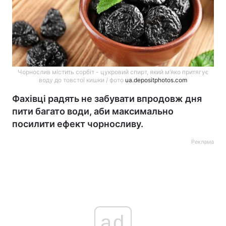
Чорнослив містить сорбіт - цукровий спирт, який м’яко притягує
воду до товстої кишки / фото
ua.depositphotos.com
Фахівці радять не забувати впродовж дня
пити багато води, аби максимально
посилити ефект чорносливу.
Реклама
ad