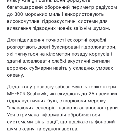
багатошаровий оборонний периметр радіусом
до 300 морських миль і використовують
високочутливі гідроакустичні системи для
виявлення підводних човнів за їхнім шумом.
Для підвищення точності ескортні кораблі
розгортають довгі буксировані гідролокатори,
які тягнуться на кілометри позаду корпусів і
здатні вловлювати слабкі акустичні сигнали
ворожих субмарин навіть у складних умовах
океану.
Додаткову розвідку забезпечують гелікоптери
MH-60R Seahawk, які скидають до 25 пасивних
гідроакустичних буїв, створюючи мережу
"плаваючих сенсорів" навколо авіаносної групи.
Уся отримана інформація обробляється
системами фільтрації, що відсікають фоновий
шум океану та судноплавства.