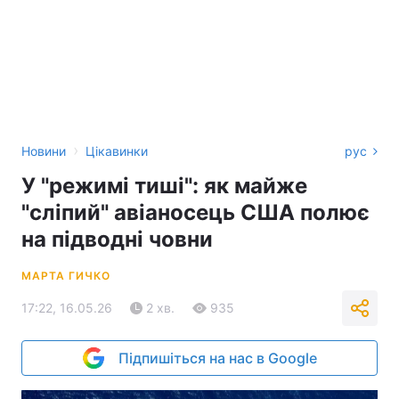
›
Новини
Цікавинки
рус
У "режимі тиші": як майже
"сліпий" авіаносець США полює
на підводні човни
МАРТА ГИЧКО
17:22, 16.05.26
2 хв.
935
Підпишіться на нас в Google