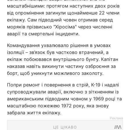
масштабнішими: протягом наступних двох років
від опромінення загинули щонайменше 22 члени
екіпажу. Сам підводний човен отримав серед
моряків прізвисько "Хіросіма" через численні
аварії та смертельні інциденти.
Командування ухвалювало рішення в умовах
ізоляції – зв’язок був частково втрачений, а
екіпаж побоювався внутрішнього бунту. Капітан
наказав навіть викинути частину озброєння за
борт, щоб уникнути можливого заколоту.
Попри ремонт і повернення в стрій, К-19 і надалі
супроводжували аварії, включно з зіткненням із
американським підводним човном у 1969 році та
масштабною пожежею 1972 року, яка знову
забрала життя екіпажу.
Реклама