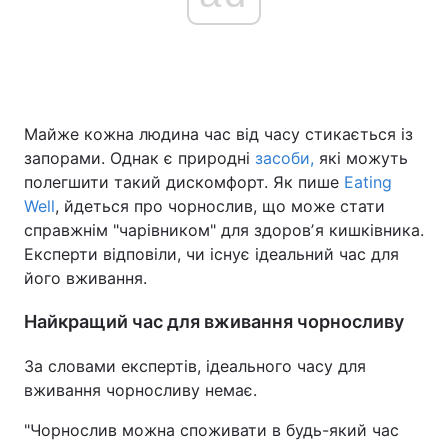
Головна
Війна
Україна
Політика
Майже кожна людина час від часу стикається із
запорами. Однак є природні
засоби,
які можуть
Економіка
Світ
полегшити такий дискомфорт. Як пише
Eating
Well
, йдеться про чорнослив, що може стати
Спорт
Наука
справжнім "чарівником" для здоровʼя кишківника.
Експерти відповіли, чи існує ідеальний час для
Техно і зв'язок
Лайт
його вживання.
Зброя
Інциденти
Найкращий час для вживання чорносливу
Здоров'я
Туризм
За словами експертів, ідеального часу для
вживання чорносливу немає.
Цікавинки
Погода
"Чорнослив можна споживати в будь-який час
Екологія
Регіони