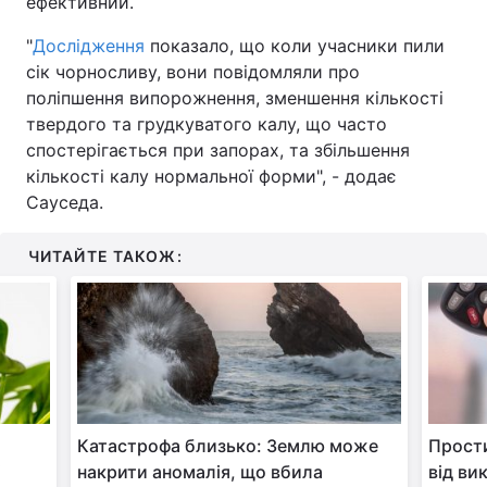
ефективний.
"
Дослідження
показало, що коли учасники пили
сік чорносливу, вони повідомляли про
поліпшення випорожнення, зменшення кількості
твердого та грудкуватого калу, що часто
спостерігається при запорах, та збільшення
кількості калу нормальної форми", - додає
Сауседа.
ЧИТАЙТЕ ТАКОЖ:
Катастрофа близько: Землю може
Прости
і
накрити аномалія, що вбила
від ви