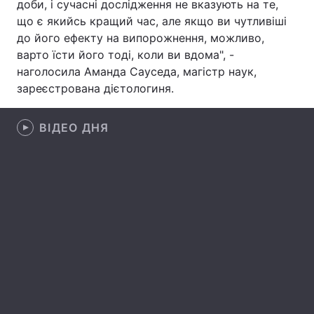
доби, і сучасні дослідження не вказують на те,
що є якийсь кращий час, але якщо ви чутливіші
Лонгріди
до його ефекту на випорожнення, можливо,
варто їсти його тоді, коли ви вдома", -
Відео з Youtube
Статті
наголосила Аманда Сауседа, магістр наук,
зареєстрована дієтологиня.
Інтерв'ю
Думки
ВІДЕО ДНЯ
Архів
Вакансії
Контакти
Послуги