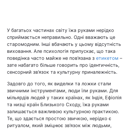
Головна
Війна
У багатьох частинах світу їжа руками нерідко
сприймається неправильно. Одні вважають це
Україна
Політика
старомодним. Інші вбачають у цьому відсутність
Економіка
Світ
виховання. Але психологія припускає, що така
поведінка часто майже не пов’язана з
етикетом
–
Спорт
Наука
зате набагато більше говорить про ідентичність,
сенсорний зв’язок та культурну приналежність.
Техно і зв'язок
Лайт
Задовго до того, як виделки та ложки стали
Зброя
Інциденти
звичними інструментами, люди їли руками. Для
мільярдів людей у таких країнах, як Індія, Ефіопія
Здоров'я
Туризм
та низці країн Близького Сходу, їжа руками
залишається важливою культурною практикою.
Цікавинки
Погода
Те, що здається простою звичкою, нерідко є
ритуалом, який зміцнює зв’язок між людьми,
Екологія
Регіони