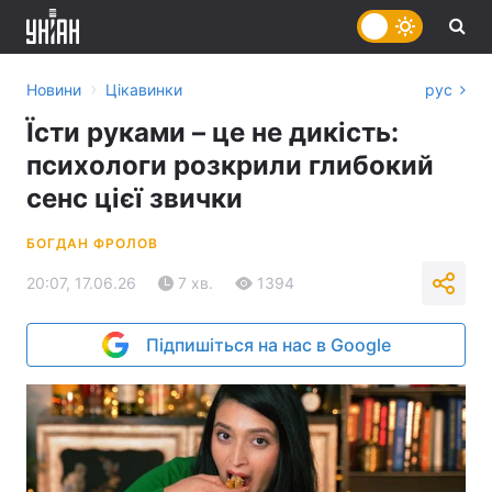
›
Новини
Цікавинки
рус
Їсти руками – це не дикість:
психологи розкрили глибокий
сенс цієї звички
БОГДАН ФРОЛОВ
20:07, 17.06.26
7 хв.
1394
Підпишіться на нас в Google