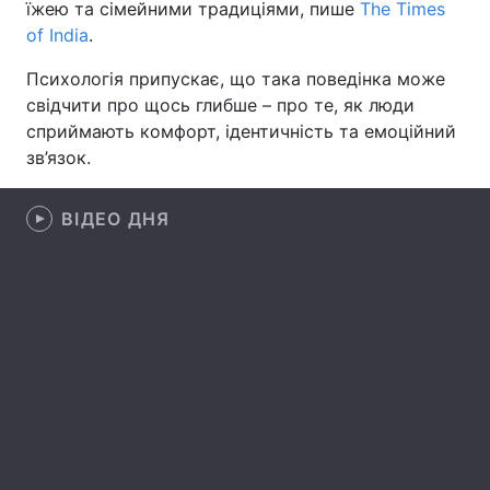
їжею та сімейними традиціями, пише
The Times
of India
.
Лонгріди
Психологія припускає, що така поведінка може
Відео з Youtube
Статті
свідчити про щось глибше – про те, як люди
сприймають комфорт, ідентичність та емоційний
Інтерв'ю
Думки
зв’язок.
Архів
Вакансії
ВІДЕО ДНЯ
Контакти
Послуги