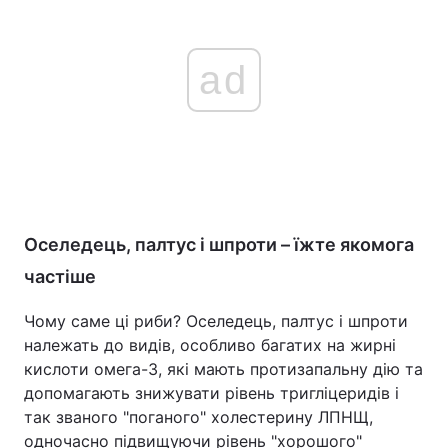
ad
Оселедець, палтус і шпроти – їжте якомога
частіше
Чому саме ці риби? Оселедець, палтус і шпроти
належать до видів, особливо багатих на жирні
кислоти омега-3, які мають протизапальну дію та
допомагають знижувати рівень тригліцеридів і
так званого "поганого" холестерину ЛПНЩ,
одночасно підвищуючи рівень "хорошого"