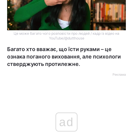
Це може багато чого розповісти про людей / кадр із відео на
YouTube/@dutthouse
Багато хто вважає, що їсти руками – це
ознака поганого виховання, але психологи
стверджують протилежне.
Реклама
ad