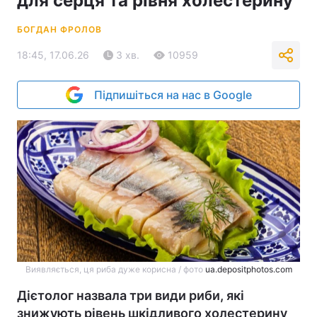
для серця та рівня холестерину
БОГДАН ФРОЛОВ
18:45, 17.06.26
3 хв.
10959
Підпишіться на нас в Google
Виявляється, ця риба дуже корисна / фото
ua.depositphotos.com
Дієтолог назвала три види риби, які
знижують рівень шкідливого холестерину