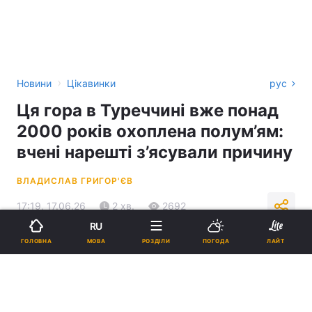
›
Новини
Цікавинки
рус
Ця гора в Туреччині вже понад
2000 років охоплена полум’ям:
вчені нарешті з’ясували причину
ВЛАДИСЛАВ ГРИГОР'ЄВ
17:19, 17.06.26
2 хв.
2692
RU
МОВА
ГОЛОВНА
РОЗДІЛИ
ПОГОДА
ЛАЙТ
Підпишіться на нас в Google