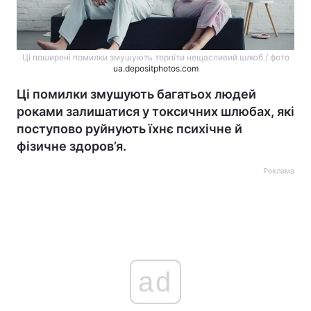
Ці поширені помилки змушують терпіти нещасливий шлюб / фото
ua.depositphotos.com
Ці помилки змушують багатьох людей
роками залишатися у токсичних шлюбах, які
поступово руйнують їхнє психічне й
фізичне здоров’я.
Реклама
ad