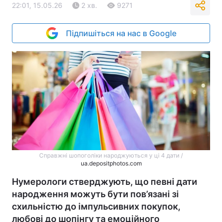
22:01, 15.05.26
2 хв.
9271
Підпишіться на нас в Google
Справжні шопоголіки народжуються у ці 4 дати /
ua.depositphotos.com
Нумерологи стверджують, що певні дати
народження можуть бути пов’язані зі
схильністю до імпульсивних покупок,
любові до шопінгу та емоційного