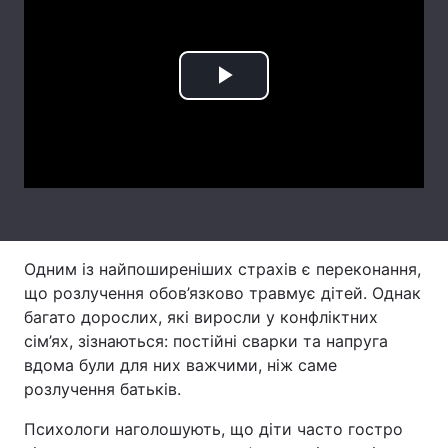
Лонгріди
Play
Відео з Youtube
Статті
Video
Інтерв'ю
Думки
Архів
Вакансії
Контакти
Одним із найпоширеніших страхів є переконання,
Послуги
що розлучення обов’язково травмує дітей. Однак
багато дорослих, які виросли у конфліктних
сім’ях, зізнаються: постійні сварки та напруга
вдома були для них важчими, ніж саме
розлучення батьків.
Психологи наголошують, що діти часто гостро