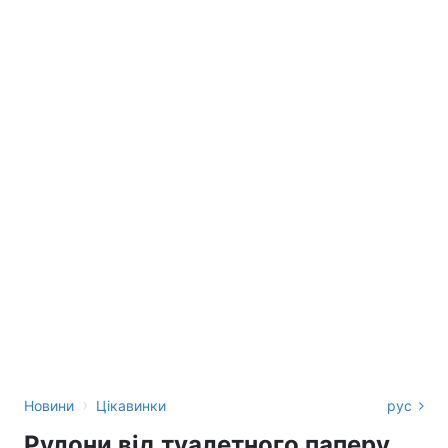
›
Новини
Цікавинки
рус
Рулони від туалетного паперу