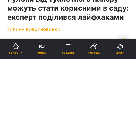
можуть стати корисними в саду:
експерт поділився лайфхаками
КАРИНА БОВСУНОВСЬКА
21:11, 15.05.26
3 хв.
17167
RU
МОВА
ГОЛОВНА
РОЗДІЛИ
ПОГОДА
ЛАЙТ
Підпишіться на нас в Google
Зазначається, що рулони від туалетного паперу можна розмістити