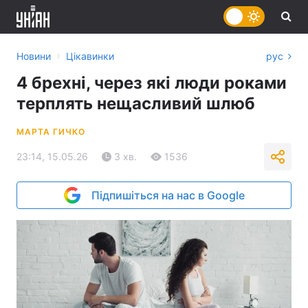
›
Новини
Цікавинки
рус
4 брехні, через які люди роками
терплять нещасливий шлюб
МАРТА ГИЧКО
23:14, 15.05.26
3 хв.
1536
Підпишіться на нас в Google