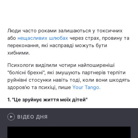
Головна
Війна
Люди часто роками залишаються у токсичних
або
нещасливих шлюбах
через страх, провину та
Україна
Політика
переконання, які насправді можуть бути
хибними.
Економіка
Світ
Психологи виділили чотири найпоширеніші
Спорт
Наука
"болісні брехні", які змушують партнерів терпіти
руйнівні стосунки навіть тоді, коли вони шкодять
Техно і зв'язок
Лайт
здоров’ю та психіці, пише
Your Tango.
Зброя
Інциденти
1. "Це зруйнує життя моїх дітей"
Здоров'я
Туризм
ВІДЕО ДНЯ
Цікавинки
Погода
Екологія
Регіони