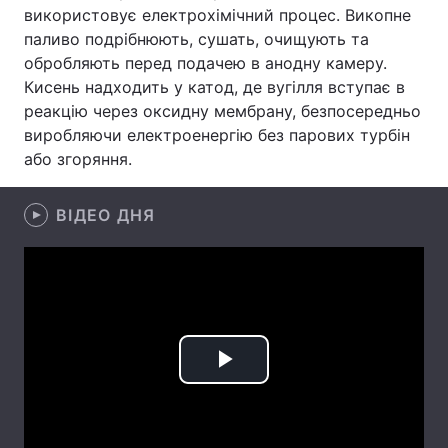
використовує електрохімічний процес. Викопне
Лонгріди
паливо подрібнюють, сушать, очищують та
обробляють перед подачею в анодну камеру.
Кисень надходить у катод, де вугілля вступає в
Відео з Youtube
Статті
реакцію через оксидну мембрану, безпосередньо
виробляючи електроенергію без парових турбін
Інтерв'ю
Думки
або згоряння.
Архів
Вакансії
ВІДЕО ДНЯ
Контакти
Послуги
Play
Video