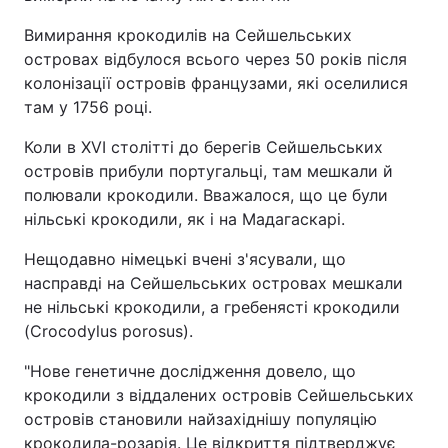
Вимирання крокодилів на Сейшельських
островах відбулося всього через 50 років після
колонізації островів французами, які оселилися
там у 1756 році.
Коли в XVI столітті до берегів Сейшельських
островів прибули португальці, там мешкали й
полювали крокодили. Вважалося, що це були
нільські крокодили, як і на Мадагаскарі.
Нещодавно німецькі вчені з'ясували, що
насправді на Сейшельських островах мешкали
не нільські крокодили, а гребенясті крокодили
(Crocodylus porosus).
"Нове генетичне дослідження довело, що
крокодили з віддалених островів Сейшельських
островів становили найзахіднішу популяцію
крокодила-розарія. Це відкриття підтверджує