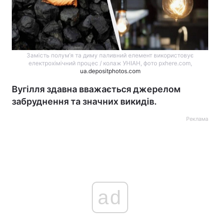
Замість полум’я та диму паливний елемент використовує
електрохімічний процес / колаж УНІАН, фото pxhere.com,
ua.depositphotos.com
Вугілля здавна вважається джерелом
забруднення та значних викидів.
Реклама
ad