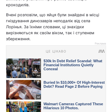
крокодилів.
Вчені розповіли, що яйця були знайдені в місці
гніздування динозаврів неподалік від села
Лорінья. За їхніми словами, ці знахідки
вирізняються як своїм віком, так і ступенем
збереження.
Реклама