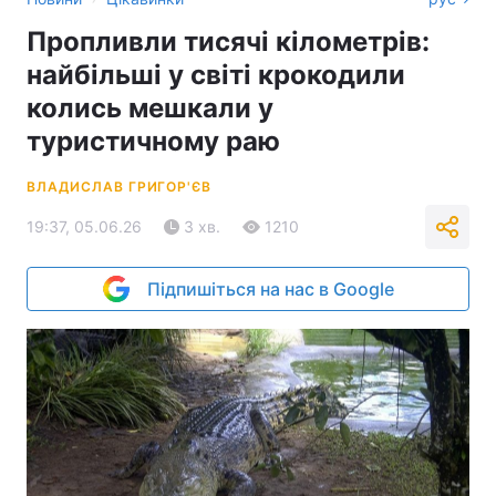
Пропливли тисячі кілометрів:
найбільші у світі крокодили
колись мешкали у
туристичному раю
ВЛАДИСЛАВ ГРИГОР'ЄВ
19:37, 05.06.26
3 хв.
1210
Підпишіться на нас в Google