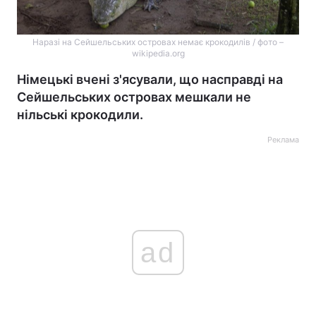
Наразі на Сейшельських островах немає крокодилів / фото –
wikipedia.org
Німецькі вчені з'ясували, що насправді на
Сейшельських островах мешкали не
нільські крокодили.
Реклама
ad