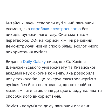
Головна
Війна
Китайські вчені створили вугільний паливний
елемент, яка
виробляє електроенергію
без
Україна
Політика
викидів вуглекислого газу. Система також
перетворює CO₂ на корисні хімічні речовини,
Економіка
Світ
демонструючи новий спосіб більш екологічного
використання вугілля.
Спорт
Наука
Видання
Daily Galaxy
пише, що Се Хепін із
Техно і зв'язок
Лайт
Шеньчженьського університету та Китайської
академії наук очолив команду, яка розробила
Зброя
Інциденти
нову технологію, що генерує електроенергію з
вугілля без його спалювання, що потенційно
Здоров'я
Туризм
може змінити ставлення до цього виду палива та
Цікавинки
Погода
способи його використання.
Замість полум'я та диму паливний елемент
Екологія
Регіони