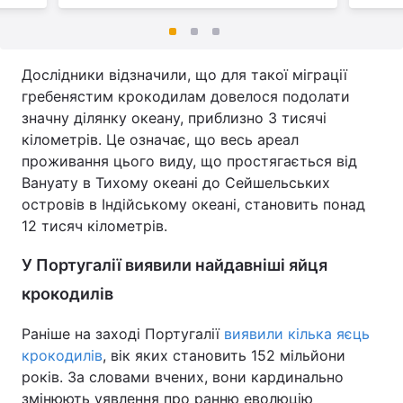
Дослідники відзначили, що для такої міграції
гребенястим крокодилам довелося подолати
значну ділянку океану, приблизно 3 тисячі
кілометрів. Це означає, що весь ареал
проживання цього виду, що простягається від
Вануату в Тихому океані до Сейшельських
островів в Індійському океані, становить понад
12 тисяч кілометрів.
У Португалії виявили найдавніші яйця
крокодилів
Раніше на заході Португалії
виявили кілька яєць
крокодилів
, вік яких становить 152 мільйони
років. За словами вчених, вони кардинально
змінюють уявлення про ранню еволюцію