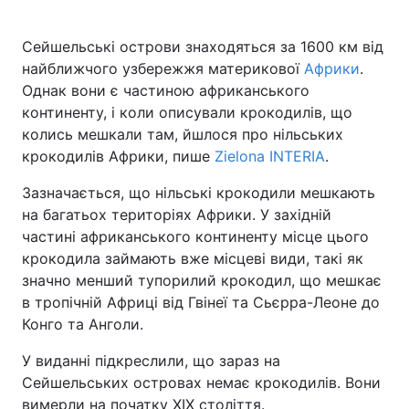
Сейшельські острови знаходяться за 1600 км від
найближчого узбережжя материкової
Африки
.
Однак вони є частиною африканського
континенту, і коли описували крокодилів, що
колись мешкали там, йшлося про нільських
крокодилів Африки, пише
Zielona INTERIA
.
Зазначається, що нільські крокодили мешкають
на багатьох територіях Африки. У західній
частині африканського континенту місце цього
крокодила займають вже місцеві види, такі як
значно менший тупорилий крокодил, що мешкає
в тропічній Африці від Гвінеї та Сьєрра-Леоне до
Конго та Анголи.
У виданні підкреслили, що зараз на
Сейшельських островах немає крокодилів. Вони
вимерли на початку XIX століття.