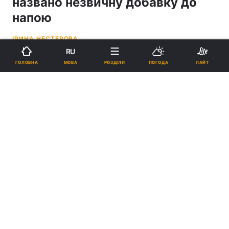
названо незвичну добавку до
напою
ІРИНА НЕСТЕРОВА
RU
19:03, 05.06.26
6 хв.
2581
МОВА
ГОЛОВНА
РОЗДІЛИ
ПОГОДА
ЛАЙТ
Підпишіться на нас в Google
Популярною стає кава з колагеном / фото pxhere.com