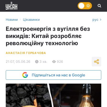
›
Новини
Цікавинки
рус
Електроенергія з вугілля без
викидів: Китай розробляє
революційну технологію
АНАСТАСІЯ ГОРБАЧОВА
21:07, 05.06.26
3 хв.
926
Підпишіться на нас в Google