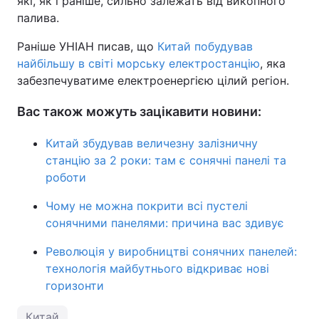
які, як і раніше, сильно залежать від викопного
палива.
Раніше УНІАН писав, що
Китай побудував
найбільшу в світі морську електростанцію
, яка
забезпечуватиме електроенергією цілий регіон.
Вас також можуть зацікавити новини:
Китай збудував величезну залізничну
станцію за 2 роки: там є сонячні панелі та
роботи
Чому не можна покрити всі пустелі
сонячними панелями: причина вас здивує
Революція у виробництві сонячних панелей:
технологія майбутнього відкриває нові
горизонти
Китай