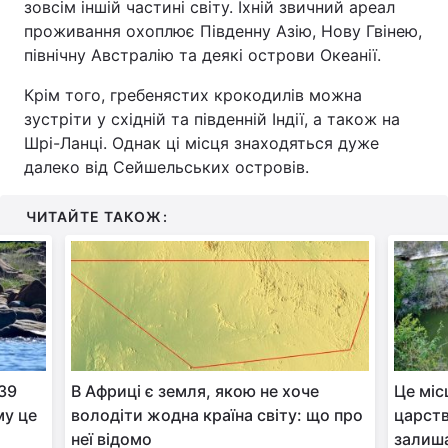
зовсім іншій частині світу. Їхній звичний ареал
проживання охоплює Південну Азію, Нову Гвінею,
північну Австралію та деякі острови Океанії.
Крім того, гребенястих крокодилів можна
зустріти у східній та південній Індії, а також на
Шрі-Ланці. Однак ці місця знаходяться дуже
далеко від Сейшельських островів.
ЧИТАЙТЕ ТАКОЖ:
 39
В Африці є земля, якою не хоче
Це міс
му це
володіти жодна країна світу: що про
царств
неї відомо
залиш