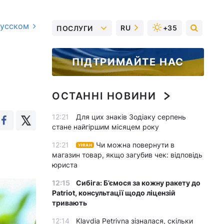
русском
RU
+35
ПОСЛУГИ
ПІДТРИМАЙТЕ НАС
ОСТАННІ НОВИНИ
12:21
Для цих знаків Зодіаку серпень
стане найгіршим місяцем року
12:21
Чи можна повернути в
УНІАН
магазин товар, якщо загубив чек: відповідь
юриста
12:15
Сибіга: Б’ємося за кожну ракету до
Patriot, консультації щодо ліцензій
тривають
12:14
Klavdia Petrivna зізналася, скільки