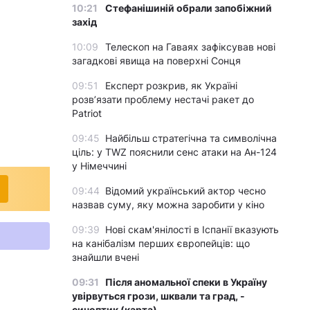
10:21
Стефанішиній обрали запобіжний
захід
10:09
Телескоп на Гаваях зафіксував нові
загадкові явища на поверхні Сонця
09:51
Експерт розкрив, як Україні
розвʼязати проблему нестачі ракет до
Patriot
09:45
Найбільш стратегічна та символічна
ціль: у TWZ пояснили сенс атаки на Ан-124
у Німеччині
09:44
Відомий український актор чесно
назвав суму, яку можна заробити у кіно
09:39
Нові скам'янілості в Іспанії вказують
на канібалізм перших європейців: що
знайшли вчені
09:31
Після аномальної спеки в Україну
увірвуться грози, шквали та град, -
синоптик (карта)