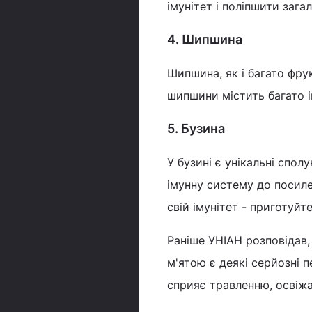
імунітет і поліпшити зага
4. Шипшина
Шипшина, як і багато фрук
шипшини містить багато ін
5. Бузина
У бузині є унікальні спо
імунну систему до посиле
свій імунітет - приготуйт
Раніше УНІАН розповідав
м'ятою є деякі серйозні п
сприяє травленню, освіжа