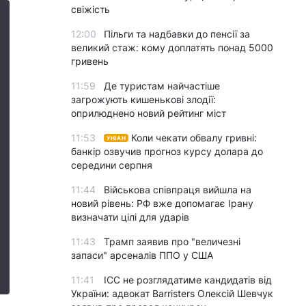
свіжість
12:00
Пільги та надбавки до пенсії за
великий стаж: кому доплатять понад 5000
гривень
11:59
Де туристам найчастіше
загрожують кишенькові злодії:
оприлюднено новий рейтинг міст
11:53
Коли чекати обвалу гривні:
УНІАН
банкір озвучив прогноз курсу долара до
середини серпня
11:44
Військова співпраця вийшла на
новий рівень: РФ вже допомагає Ірану
визначати цілі для ударів
11:43
Трамп заявив про "величезні
запаси" арсеналів ППО у США
11:41
ICC не розглядатиме кандидатів від
України: адвокат Barristers Олексій Шевчук