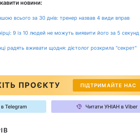
кавити новини:
ншою всього за 30 днів: тренер назвав 4 види вправ
ірці: 9 із 10 людей не можуть виявити його за 5 секунд
онці радять вживати щодня: дієтолог розкрила "секрет"
ІТЬ ПРОЄКТУ
ПІДТРИМАЙТЕ НАС
 в Telegram
Читати УНІАН в Viber
ІВ