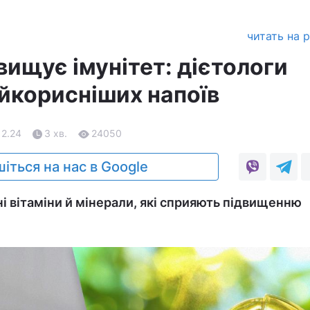
читать на 
вищує імунітет: дієтологи
айкорисніших напоїв
12.24
3 хв.
24050
іться на нас в Google
ізні вітаміни й мінерали, які сприяють підвищенню