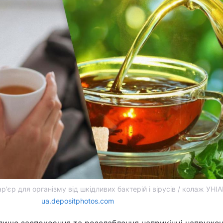
р'єр для організму від шкідливих бактерій і вірусів / колаж УНІА
ua.depositphotos.com