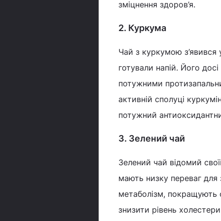
зміцнення здоров’я.
2. Куркума
Чай з куркумою з’явився 
готували напій. Його дос
потужними протизапальн
активній сполуці куркумі
потужний антиоксидантни
3. Зелений чай
Зелений чай відомий свої
мають низку переваг для
метаболізм, покращують ф
знизити рівень холестери