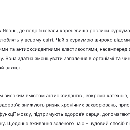
у Японії, де подрібнювали кореневища рослини куркума
і люблять у всьому світі. Чай з куркумою широко відом
ими та антиоксидантними властивостями, насамперед 
ну. Вона здатна зменшувати запалення в організмі та чи
й захист.
м високим вмістом антиоксидантів , зокрема катехінів, 
 здоров’я: знижують ризик хронічних захворювань, пр
ункції мозку, підтримують здоров’я серця, допомагаю
ну. Щоденне вживання зеленого чаю - чудовий спосіб 