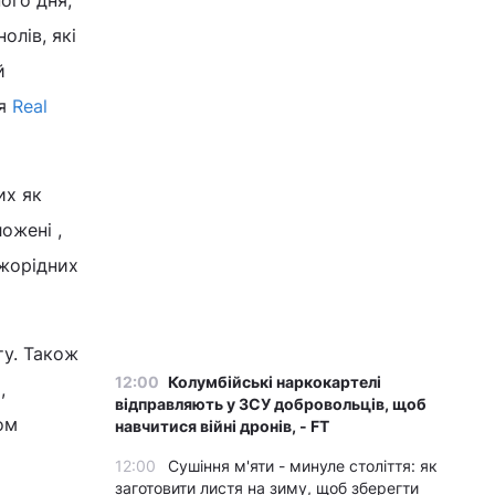
ого дня,
олів, які
й
ня
Real
их як
ожені ,
ужорідних
ту. Також
12:00
Колумбійські наркокартелі
,
відправляють у ЗСУ добровольців, щоб
ом
навчитися війні дронів, - FT
12:00
Сушіння м'яти - минуле століття: як
заготовити листя на зиму, щоб зберегти