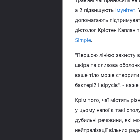
Трав’яні чаї приносять н
а й підвищують
імунітет
.
допомагають підтримуват
дієтолог Крістен Каплан 
Simple
.
"Першою лінією захисту ва
шкіра та слизова оболонка
ваше тіло може створити 
бактерій і вірусів", - каж
Крім того, чаї містять рі
у цьому напої є такі спол
дубильні речовини, які 
нейтралізації вільних рад