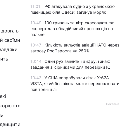
11:01
РФ атакувала судно з українською
пшеницею біля Одеси: загинув моряк
10:49
100 гривень за літр скасовуються:
експерт дав обнадійливий прогноз цін на
 довга ы
пальне
ий своїми
10:47
Кількість вильотів авіації НАТО через
завдяки
загрозу Росії зросла на 250%
нить
10:44
Один рух змінить і цифру, і знак:
завдання зі сірниками для перевірки IQ
10:43
У США випробували літак X-62A
VISTA, який без пілота може перехоплювати
повітряні цілі
які
Реклама
искорюють
ть
підвищити