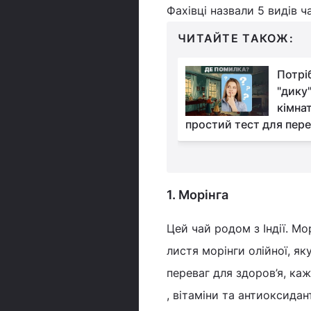
Фахівці назвали 5 видів ч
ЧИТАЙТЕ ТАКОЖ:
Чоловік рік їв лише
Потрі
червоне мʼясо та
"дику
яйця: як це вплинуло
кімнат
ття
простий тест для пере
1. Морінга
Цей чай родом з Індії. Мо
листя морінги олійної, я
переваг для здоров’я, ка
, вітаміни та антиоксида