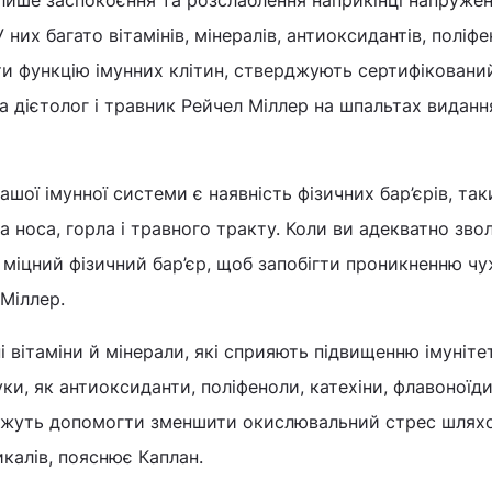
е лише заспокоєння та розслаблення наприкінці напружен
 У них багато вітамінів, мінералів, антиоксидантів, поліфен
и функцію імунних клітин, стверджують сертифіковани
та дієтолог і травник Рейчел Міллер на шпальтах видан
шої імунної системи є наявність фізичних бар’єрів, так
 носа, горла і травного тракту. Коли ви адекватно звол
міцний фізичний бар’єр, щоб запобігти проникненню ч
е Міллер.
зні вітаміни й мінерали, які сприяють підвищенню імуніте
уки, як антиоксиданти, поліфеноли, катехіни, флавоноїди
можуть допомогти зменшити окислювальний стрес шлях
икалів, пояснює Каплан.