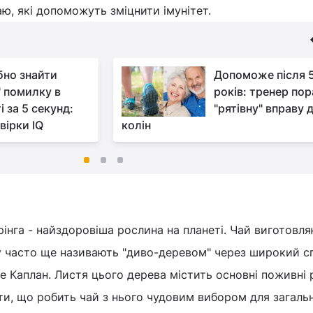
аю, які допоможуть зміцнити імунітет.
бно знайти
Допоможе після 
" помилку в
років: тренер по
і за 5 секунд:
"рятівну" вправу 
вірки IQ
колін
рінга - найздоровіша рослина на планеті. Чай виготовля
ку часто ще називають "диво-деревом" через широкий с
же Каплан. Листя цього дерева містить основні поживні
нти, що робить чай з нього чудовим вибором для загаль