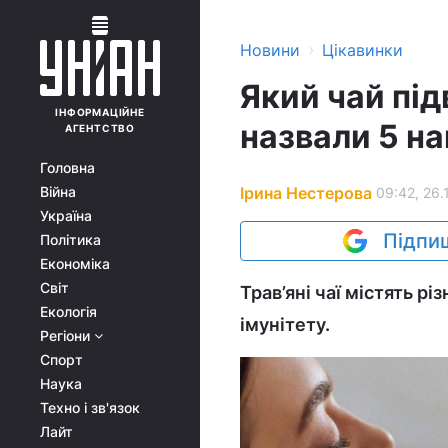
›
Новини
Цікавинки
Який чай під
ІНФОРМАЦІЙНЕ
назвали 5 н
АГЕНТСТВО
Головна
Ірина Нестерова
Війна
09:42, 26.
Україна
Підпиш
Політика
Економіка
Світ
Трав’яні чаї містять р
Екологія
імунітету.
Регіони
Спорт
Наука
Техно і зв'язок
Лайт