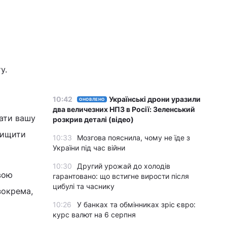
у.
10:42
Українські дрони уразили
ОНОВЛЕНО
два величезних НПЗ в Росії: Зеленський
вати вашу
розкрив деталі (відео)
вищити
10:33
Мозгова пояснила, чому не їде з
України під час війни
10:30
Другий урожай до холодів
евою
гарантовано: що встигне вирости після
цибулі та часнику
зокрема,
10:26
У банках та обмінниках зріс євро:
курс валют на 6 серпня