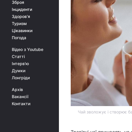
Зброя
Інциденти
Здоров'я
Туризм
Цікавинки
Погода
Відео з Youtube
Статті
Інтерв'ю
Думки
Лонгріди
Архів
Вакансії
Контакти
Чай зволожує і створює ба