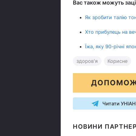
Вас також можуть заці
Як зробити талію то
Хто прибулець на веч
Їжа, яку 90-річні яп
здоров'я
Корисне
ДОПОМОЖ
Читати УНІАН
НОВИНИ ПАРТНЕР