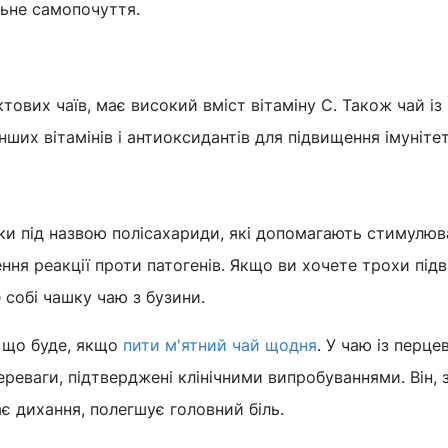
льне самопочуття.
тових чаїв, має високий вміст вітаміну С. Також чай із
ших вітамінів і антиоксидантів для підвищення імунітет
луки під назвою полісахариди, які допомагають стимулю
ння реакції проти патогенів. Якщо ви хочете трохи під
е собі чашку чаю з бузини.
, що буде, якщо
пити м'ятний чай щодня
. У чаю із перц
ереваги, підтверджені клінічними випробуваннями. Він, 
є дихання, полегшує головний біль.