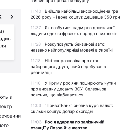
заявив про провал конкурсу
11:40
Вийшла найбільш високооцінена гра
2026 року – і вона коштує дешевше 350 грн
11:37
Як позбутися надмірно допитливої
50
Чоловік рік їв лише
людини однією фразою: порада психологів
радив
червоне мʼясо та
11:28
Розкуповують бензинові авто:
для
яйця: як це вплинуло
названо найпопулярніші моделі в Україні
на його життя
п
11:18
Нікітюк розповіла про стан
найкращого друга, який перебував в
реанімації
11:10
У Криму росіяни поширюють чутки
про висадку десанту ЗСУ: Селезньов
пояснив, що відбувається
ють з
11:03
"ПриватБанк" оновив курс валют:
пектр
скільки коштує долар сьогодні
 речовини
11:03
Росія вдарила по залізничній
ного
станції у Лозовій: є жертви