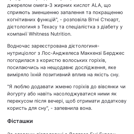
джерелом омега-3 жирних кислот ALA, що
Тема оформлення
сприяють зменшенню запалення та покращенню
когнітивних функцій", - розповіла Вітні Стюарт,
дієтологиня з Техасу та спеціалістка з діабету у
компанії Whitness Nutrition.
Водночас зареєстрована дієтологиня-
нутриціолог з Лос-Анджелеса Маккензі Берджес
погодилася з користю волоських горіхів,
посилаючись на нещодавнє дослідження, яке
виміряло їхній позитивний вплив на якість сну.
"Я люблю додавати жменю горіхів до вівсянки чи
йогурту або навіть насолоджуватися ними як
перекусом після вечері, щоб отримати додаткову
користь для сну", - запевнила вона.
Фісташки