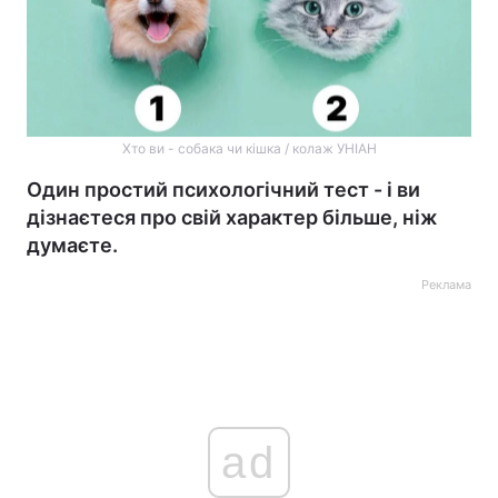
Хто ви - собака чи кішка / колаж УНІАН
Один простий психологічний тест - і ви
дізнаєтеся про свій характер більше, ніж
думаєте.
Реклама
ad