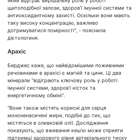
який відіграє вирішальну роль у роботі
щитоподібної залози, здоров’ї імунної системи та
антиоксидантному захисті. Оскільки вони мають
таку високу концентрацію, важливо
дотримуватися помірності", - пояснила
дієтологиня.
Арахіс
Берджес каже, що найвідомішими поживними
речовинами в арахісі є магній та цинк. Ці два
мінерали "відіграють ключову роль у роботі
імунної системи, здоров’ї кісток та
енергетичному обміні".
"Вони також містять корисні для серця
мононенасичені жири, подібні до тих, що
містяться в оливковій олії. Дослідження
показують, що вживання кеш’ю може сприяти
підтримці здорового рівня артеріального тиску