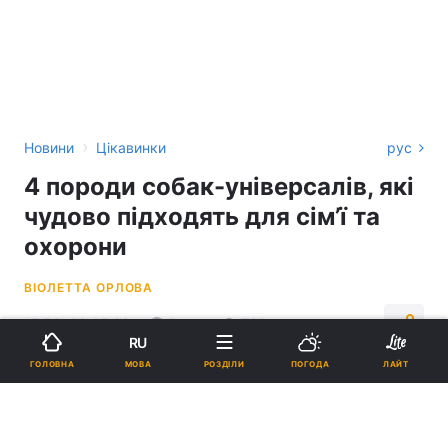
›
Новини
Цікавинки
рус
4 породи собак-універсалів, які
чудово підходять для сім’ї та
охорони
ВІОЛЕТТА ОРЛОВА
17:56, 03.05.26
3 хв.
760
RU
МОВА
ГОЛОВНА
РОЗДІЛИ
ПОГОДА
ЛАЙТ
Підпишіться на нас в Google