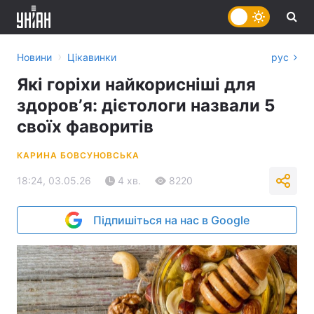
›
Новини
Цікавинки
рус
Які горіхи найкорисніші для
здоровʼя: дієтологи назвали 5
своїх фаворитів
КАРИНА БОВСУНОВСЬКА
18:24, 03.05.26
4 хв.
8220
Підпишіться на нас в Google