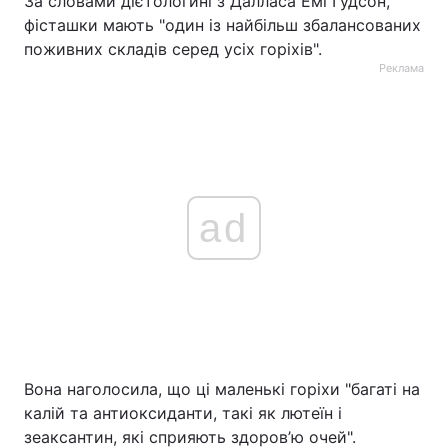
За словами дієтологині з Далласа Емі Гудсон,
фісташки мають "один із найбільш збалансованих
поживних складів серед усіх горіхів".
Реклама
ad
Вона наголосила, що ці маленькі горіхи "багаті на
калій та антиоксиданти, такі як лютеїн і
зеаксантин, які сприяють здоров’ю очей".