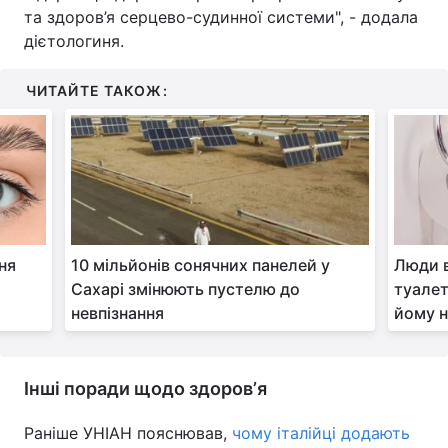
та здоров’я серцево-судинної системи", - додала
дієтологиня.
ЧИТАЙТЕ ТАКОЖ:
ня
10 мільйонів сонячних панелей у
Люди в
Сахарі змінюють пустелю до
туалет
невпізнання
йому н
Інші поради щодо здоровʼя
Раніше УНІАН пояснював,
чому італійці додають