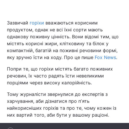
Зазвичай
горіхи
вважаються корисним
Головна
Війна
продуктом, однак не всі їхні сорти мають
однакову поживну цінність. Вони відомі тим, що
Україна
Політика
містять корисні жири, клітковину та білок у
компактній, багатій на поживні речовини формі,
Економіка
Світ
яку зручно їсти на ходу. Про це пише
Fox News
.
Спорт
Наука
Попри те, що горіхи містять багато поживних
речовин, їх часто радять їсти невеликими
Техно і зв'язок
Лайт
порціями через високу калорійність.
Зброя
Інциденти
Тому журналісти звернулися до експертів з
харчування, аби дізнатися про пʼять
Здоров'я
Туризм
найкорисніших горіхів та про те, чому кожен із
Цікавинки
Погода
них вартий того, аби бути у вашому раціоні.
Екологія
Регіони