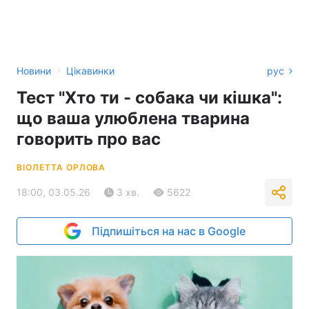
›
Новини
Цікавинки
рус
Тест "Хто ти - собака чи кішка":
що ваша улюблена тварина
говорить про вас
ВІОЛЕТТА ОРЛОВА
18:00, 03.05.26
3 хв.
5622
Підпишіться на нас в Google