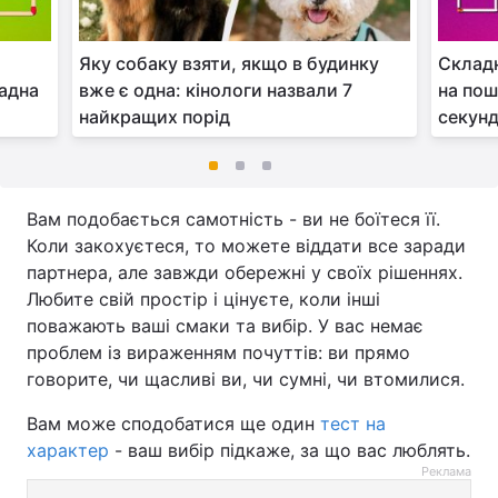
Яку собаку взяти, якщо в будинку
Складн
ладна
вже є одна: кінологи назвали 7
на пош
найкращих порід
секун
Вам подобається самотність - ви не боїтеся її.
Коли закохуєтеся, то можете віддати все заради
партнера, але завжди обережні у своїх рішеннях.
Любите свій простір і цінуєте, коли інші
поважають ваші смаки та вибір. У вас немає
проблем із вираженням почуттів: ви прямо
говорите, чи щасливі ви, чи сумні, чи втомилися.
Вам може сподобатися ще один
тест на
характер
- ваш вибір підкаже, за що вас люблять.
Реклама