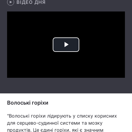
ВІДЕО ДНЯ
Лонгріди
Відео з Youtube
Статті
Інтерв'ю
Думки
Play
Архів
Вакансії
Video
Контакти
Послуги
Волоські горіхи
"Волоські горіхи лідирують у списку корисних
для серцево-судинної системи та мозку
продуктів. Це єдині горіхи, які є значним