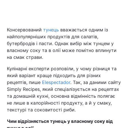
Головна
Війна
Консервований
тунець
вважається одним із
найпопулярніших продуктів для салатів,
Україна
Політика
бутербродів і пасти. Однак вибір між тунцем у
Економіка
Світ
власному соку та в олії може помітно вплинути
на смак страви.
Спорт
Наука
Кулінарні експерти розповіли, у чому різниця та
Техно і зв'язок
Лайт
який варіант краще підходить для різних
рецептів, пише
Elespectador
. Так, за даними сайту
Зброя
Інциденти
Simply Recipes, який спеціалізується на рецептах
та домашній кухні, основна відмінність полягає
Здоров'я
Туризм
не лише в калорійності продукту, а й у смаку,
текстурі та соковитості риби.
Цікавинки
Погода
Чим відрізняється тунець у власному соку від
Екологія
Регіони