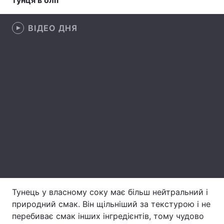
тунця в олії
Лонгріди
ВІДЕО ДНЯ
Відео з Youtube
Статті
Інтерв'ю
Думки
Архів
Вакансії
Контакти
Послуги
Тунець у власному соку має більш нейтральний і
природний смак. Він щільніший за текстурою і не
перебиває смак інших інгредієнтів, тому чудово