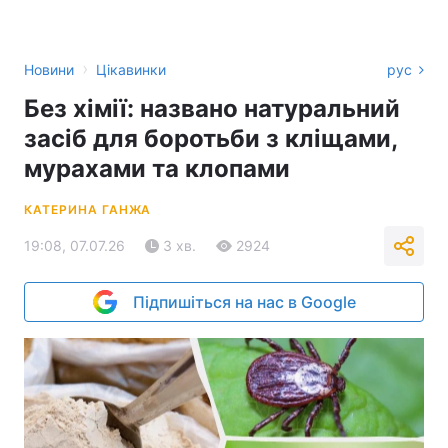
›
Новини
Цікавинки
рус
Без хімії: названо натуральний
засіб для боротьби з кліщами,
мурахами та клопами
КАТЕРИНА ГАНЖА
19:08, 07.07.26
3 хв.
2924
Підпишіться на нас в Google