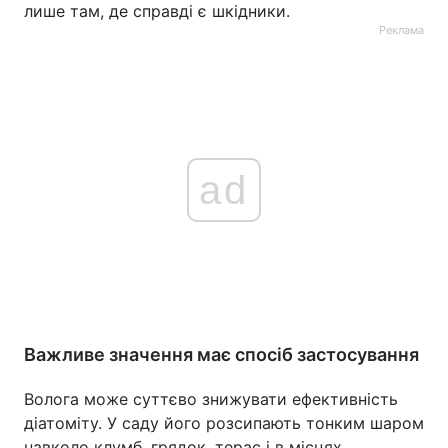
лише там, де справді є шкідники.
Реклама
ad
Важливе значення має спосіб застосування
Волога може суттєво знижувати ефективність
діатоміту. У саду його розсипають тонким шаром
навколо клумб, грядок, терас і в місцях