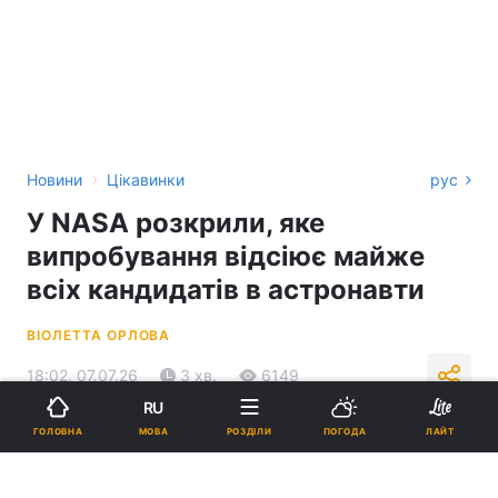
›
Новини
Цікавинки
рус
У NASA розкрили, яке
випробування відсіює майже
всіх кандидатів в астронавти
ВІОЛЕТТА ОРЛОВА
18:02, 07.07.26
3 хв.
6149
RU
МОВА
ГОЛОВНА
РОЗДІЛИ
ПОГОДА
ЛАЙТ
Підпишіться на нас в Google