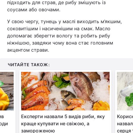
підходить для страв, де рибу змішують із
соусами або овочами.
Тема оформлення
У свою чергу, тунець у маслі виходить м’якшим,
соковитішим і насиченішим на смак. Масло
допомагає зберегти вологу та робить рибу
ніжнішою, завдяки чому вона стає головним
акцентом страви.
ЧИТАЙТЕ ТАКОЖ:
ив
Експерти назвали 5 видів риби, яку
Корисн
оди
краще купувати не свіжою, а
назвал
замороженою
серця 