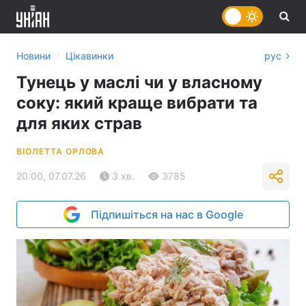
›
Новини
Цікавинки
рус
Тунець у маслі чи у власному
соку: який краще вибрати та
для яких страв
ВІОЛЕТТА ОРЛОВА
20:00, 07.07.26
3 хв.
3785
Підпишіться на нас в Google