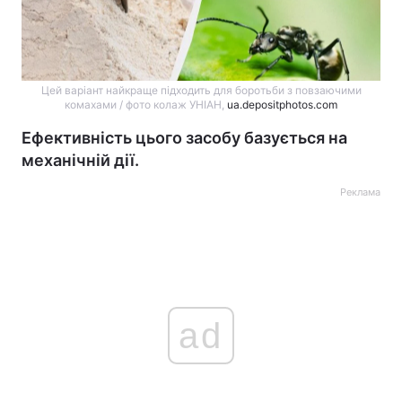
Цей варіант найкраще підходить для боротьби з повзаючими
комахами / фото колаж УНІАН,
ua.depositphotos.com
Ефективність цього засобу базується на
механічній дії.
Реклама
ad