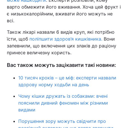
може нашкодити
. Експерти розповіли, кому
варто обмежити його вживання. Хоча цей фрукт і
є низькокалорійним, вживати його можуть не
всі.
Також лікарі назвали 6 видів круп, які потрібно
їсти, щоб
поліпшити здоров’я кишківника.
Вони
запевнили, що включення цих злаків до раціону
принесе величезну користь.
Вас також можуть зацікавити такі новини:
10 тисяч кроків – це міф: експерти назвали
здорову норму ходьби на день
Чому кішки дружать із собаками: вчені
пояснили дивний феномен між різними
видами
Порушення зору можуть свідчити про