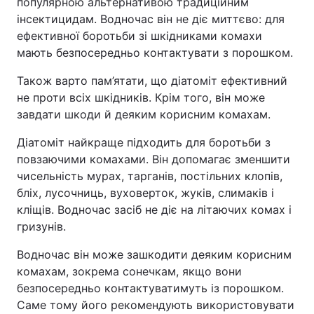
популярною альтернативою традиційним
інсектицидам. Водночас він не діє миттєво: для
ефективної боротьби зі шкідниками комахи
мають безпосередньо контактувати з порошком.
Також варто пам’ятати, що діатоміт ефективний
не проти всіх шкідників. Крім того, він може
завдати шкоди й деяким корисним комахам.
Діатоміт найкраще підходить для боротьби з
повзаючими комахами. Він допомагає зменшити
чисельність мурах, тарганів, постільних клопів,
бліх, лусочниць, вуховерток, жуків, слимаків і
кліщів. Водночас засіб не діє на літаючих комах і
гризунів.
Водночас він може зашкодити деяким корисним
комахам, зокрема сонечкам, якщо вони
безпосередньо контактуватимуть із порошком.
Саме тому його рекомендують використовувати