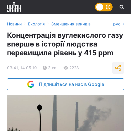
›
›
Новини
Екологія
Зменшення викидів
рус
Концентрація вуглекислого газу
вперше в історії людства
перевищила рівень у 415 ppm
03:41, 14.05.19
3 хв.
2228
Підпишіться на нас в Google