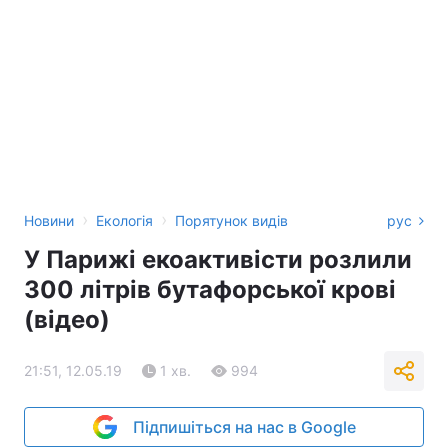
›
›
Новини
Екологія
Порятунок видів
рус
У Парижі екоактивісти розлили
300 літрів бутафорської крові
(відео)
21:51, 12.05.19
1 хв.
994
Підпишіться на нас в Google