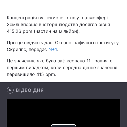
Концентрація вуглекислого газу в атмосфері
Землі вперше в історії людства досягла рівня
Головна
Війна
415,26 ppm (частин на мільйон).
Україна
Політика
Про це свідчать дані Океанографічного інституту
Скриппс, передає
N+1
.
Економіка
Світ
Це значення, яке було зафіксовано 11 травня, є
Спорт
Наука
першим випадком, коли середнє денне значення
перевищило 415 ppm.
Техно і зв'язок
Лайт
Зброя
Інциденти
ВІДЕО ДНЯ
Здоров'я
Туризм
Цікавинки
Погода
Екологія
Регіони