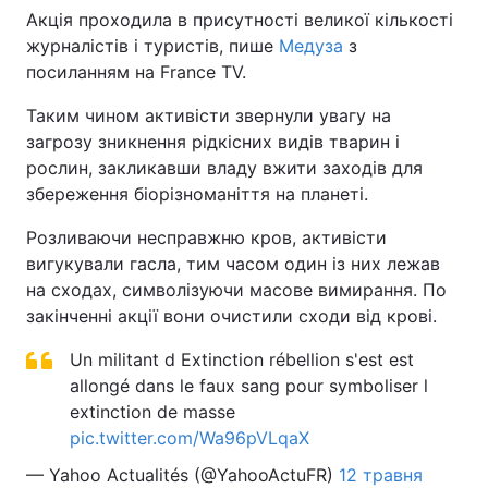
Акція проходила в присутності великої кількості
журналістів і туристів, пише
Медуза
з
посиланням на France TV.
Таким чином активісти звернули увагу на
загрозу зникнення рідкісних видів тварин і
рослин, закликавши владу вжити заходів для
збереження біорізноманіття на планеті.
Розливаючи несправжню кров, активісти
вигукували гасла, тим часом один із них лежав
на сходах, символізуючи масове вимирання. По
закінченні акції вони очистили сходи від крові.
Un militant d Extinction rébellion s'est est
allongé dans le faux sang pour symboliser l
extinction de masse
pic.twitter.com/Wa96pVLqaX
— Yahoo Actualités (@YahooActuFR)
12 травня