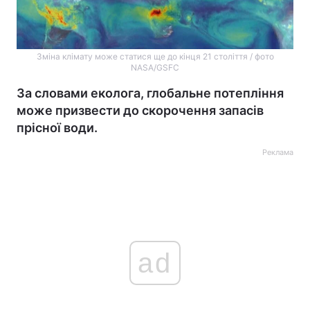
Зміна клімату може статися ще до кінця 21 століття / фото
NASA/GSFC
За словами еколога, глобальне потепління
може призвести до скорочення запасів
прісної води.
Реклама
ad