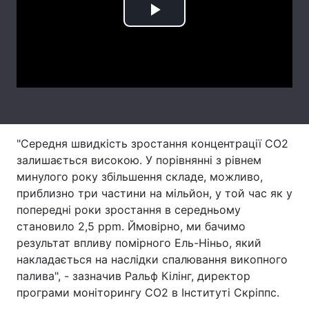
Play
Лонгріди
Video
Відео з Youtube
Статті
Інтерв'ю
Думки
Архів
Вакансії
"Середня швидкість зростання концентрації CO2
Контакти
залишається високою. У порівнянні з рівнем
минулого року збільшення складе, можливо,
Послуги
приблизно три частини на мільйон, у той час як у
попередні роки зростання в середньому
становило 2,5 ppm. Ймовірно, ми бачимо
результат впливу помірного Ель-Ніньо, який
накладається на наслідки спалювання викопного
палива", - зазначив Ральф Кілінг, директор
програми моніторингу CO2 в Інституті Скріппс.