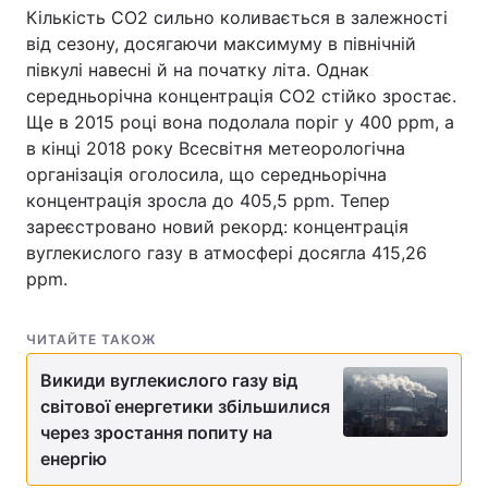
Кількість CO2 сильно коливається в залежності
Тема оформлення
від сезону, досягаючи максимуму в північній
півкулі навесні й на початку літа. Однак
середньорічна концентрація CO2 стійко зростає.
Ще в 2015 році вона подолала поріг у 400 ppm, а
в кінці 2018 року Всесвітня метеорологічна
організація оголосила, що середньорічна
концентрація зросла до 405,5 ppm. Тепер
зареєстровано новий рекорд: концентрація
вуглекислого газу в атмосфері досягла 415,26
ppm.
ЧИТАЙТЕ ТАКОЖ
Викиди вуглекислого газу від
світової енергетики збільшилися
через зростання попиту на
енергію