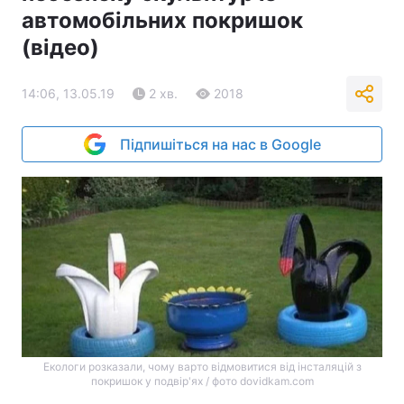
автомобільних покришок
(відео)
14:06, 13.05.19
2 хв.
2018
Підпишіться на нас в Google
Екологи розказали, чому варто відмовитися від інсталяцій з
покришок у подвір'ях / фото dovidkam.com