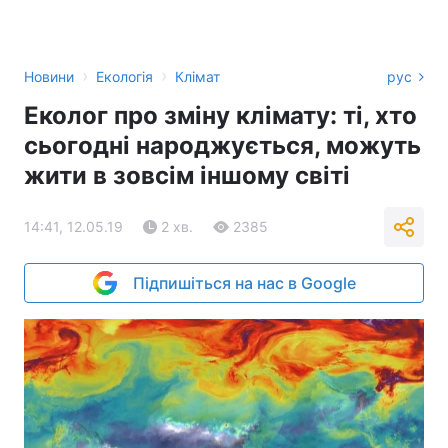
›
›
Новини
Екологія
Клімат
рус
Еколог про зміну клімату: ті, хто
сьогодні народжується, можуть
жити в зовсім іншому світі
14:41, 12.05.19
2 хв.
2385
Підпишіться на нас в Google