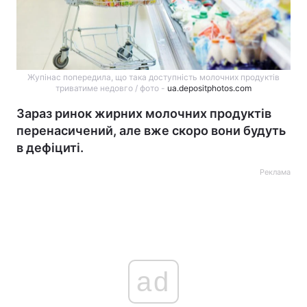
Жупінас попередила, що така доступність молочних продуктів
триватиме недовго / фото -
ua.depositphotos.com
Зараз ринок жирних молочних продуктів
перенасичений, але вже скоро вони будуть
в дефіциті.
Реклама
ad