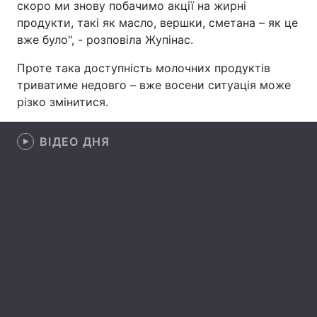
скоро ми знову побачимо акції на жирні
продукти, такі як масло, вершки, сметана – як це
Лонгріди
вже було", - розповіла Жупінас.
Відео з Youtube
Статті
Проте така доступність молочних продуктів
триватиме недовго – вже восени ситуація може
Інтерв'ю
Думки
різко змінитися.
Архів
Вакансії
ВІДЕО ДНЯ
Контакти
Послуги