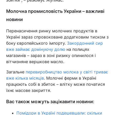
збитки", – резюмує Жупінас.
Молочна промисловість України – важливі
новини
Перенасичення ринку молочних продуктів в
Україні зараз спровоковане додатковим тиском з
боку європейського імпорту.
Закордонний сир
вже займає домінуючу долю
на полицях
магазинів – зараз в зоні ризику опинилося і
вітчизняне вершкове масло.
Загальне
перевиробництво молока у світі триває
вже кілька місяців
. Молочні ферми в Україні
працюють собі в збиток – влітку може початися
їхнє масове закриття.
Вас також можуть зацікавити новини:
Помідори в Україні подешевшали: скільки