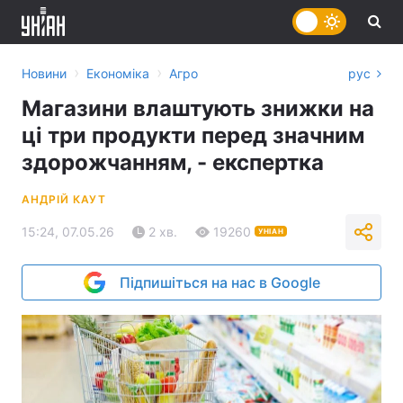
›
›
Новини
Економіка
Агро
рус
Магазини влаштують знижки на
ці три продукти перед значним
здорожчанням, - експертка
АНДРІЙ КАУТ
15:24, 07.05.26
2 хв.
19260
УНІАН
Підпишіться на нас в Google