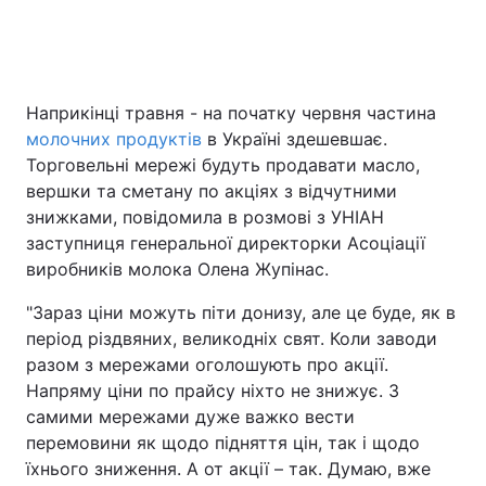
Головна
Війна
Наприкінці травня - на початку червня частина
молочних продуктів
в Україні здешевшає.
Україна
Політика
Торговельні мережі будуть продавати масло,
Економіка
Світ
вершки та сметану по акціях з відчутними
знижками, повідомила в розмові з УНІАН
Спорт
Наука
заступниця генеральної директорки Асоціації
виробників молока Олена Жупінас.
Техно і зв'язок
Лайт
"Зараз ціни можуть піти донизу, але це буде, як в
Зброя
Інциденти
період різдвяних, великодніх свят. Коли заводи
разом з мережами оголошують про акції.
Здоров'я
Туризм
Напряму ціни по прайсу ніхто не знижує. З
самими мережами дуже важко вести
Цікавинки
Погода
перемовини як щодо підняття цін, так і щодо
їхнього зниження. А от акції – так. Думаю, вже
Екологія
Регіони