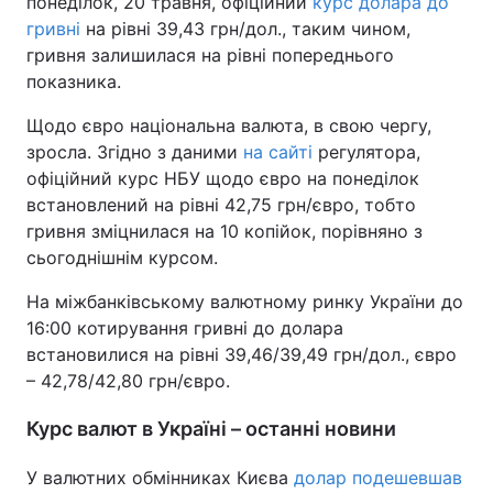
понеділок, 20 травня, офіційний
курс долара до
гривні
на рівні 39,43 грн/дол., таким чином,
гривня залишилася на рівні попереднього
показника.
Щодо євро національна валюта, в свою чергу,
зросла. Згідно з даними
на сайті
регулятора,
офіційний курс НБУ щодо євро на понеділок
встановлений на рівні 42,75 грн/євро, тобто
гривня зміцнилася на 10 копійок, порівняно з
сьогоднішнім курсом.
На міжбанківському валютному ринку України до
16:00 котирування гривні до долара
встановилися на рівні 39,46/39,49 грн/дол., євро
– 42,78/42,80 грн/євро.
Курс валют в Україні – останні новини
У валютних обмінниках Києва
долар подешевшав