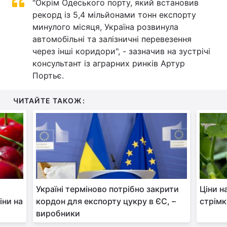
"Окрім Одеського порту, який встановив
рекорд із 5,4 мільйонами тонн експорту
Лонгріди
минулого місяця, Україна розвинула
автомобільні та залізничні перевезення
Відео з Youtube
Статті
через інші коридори", - зазначив на зустрічі
консультант із аграрних ринків Артур
Інтерв'ю
Думки
Портьє.
Архів
Вакансії
ЧИТАЙТЕ ТАКОЖ:
Контакти
Послуги
Україні терміново потрібно закрити
Ціни н
іни на
кордон для експорту цукру в ЄС, –
стрімк
виробники