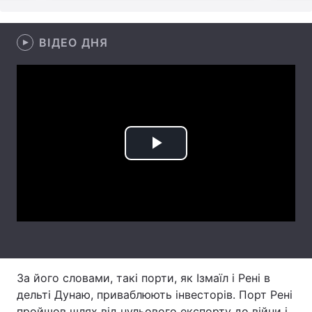
Тема оформлення
ВІДЕО ДНЯ
Play
Video
За його словами, такі порти, як Ізмаїл і Рені в
дельті Дунаю, приваблюють інвесторів. Порт Рені
пройшов шлях від нульового експорту до війни і,