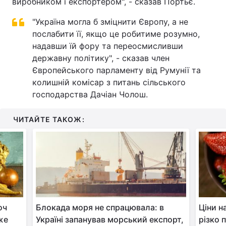
виробником і експортером", - сказав Портьє.
"Україна могла б зміцнити Європу, а не
послабити її, якщо це робитиме розумно,
надавши їй фору та переосмисливши
державну політику", - сказав член
Європейського парламенту від Румунії та
колишній комісар з питань сільського
господарства Дачіан Чолош.
ЧИТАЙТЕ ТАКОЖ:
оч
Блокада моря не спрацювала: в
Ціни н
же
Україні запанував морський експорт,
різко 