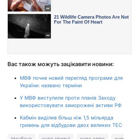
Вас також можуть зацікавити новини:
МВФ почне новий перегляд програми для
України: названо терміни
У МВФ виступили проти планів Заходу
використовувати заморожені активи РФ
Кабмін виділив більш ніж 1,5 мільярда
гривень для відбудови двох великих ТЕС
Нацбанк
курс гривні
курс євро
курс дол