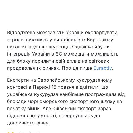
Головна
Війна
Відроджена можливість України експортувати
Україна
Політика
зернові викликає у виробників із Євросоюзу
питання щодо конкуренції. Однак майбутня
Економіка
Світ
інтеграція України в ЄС може дати можливість
для блоку посилити свій вплив на світових
Спорт
Наука
продовольчих ринках. Про це пише
Euractiv
.
Техно і зв'язок
Лайт
Експерти на Європейському кукурудзяному
конгресі в Парижі 15 травня відмітили, що
Зброя
Інциденти
українська кукурудза найбільше постраждала від
блокади чорноморського експортного шляху на
Здоров'я
Туризм
початку війни. Але київський експорт зараз
відновив потужності, повернувшись до
Цікавинки
Погода
довоєнного рівня.
Екологія
Регіони