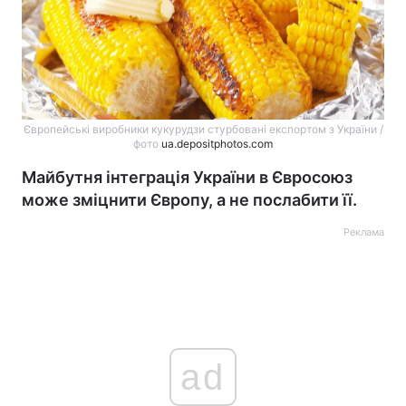
Європейські виробники кукурудзи стурбовані експортом з України /
фото
ua.depositphotos.com
Майбутня інтеграція України в Євросоюз
може зміцнити Європу, а не послабити її.
Реклама
ad