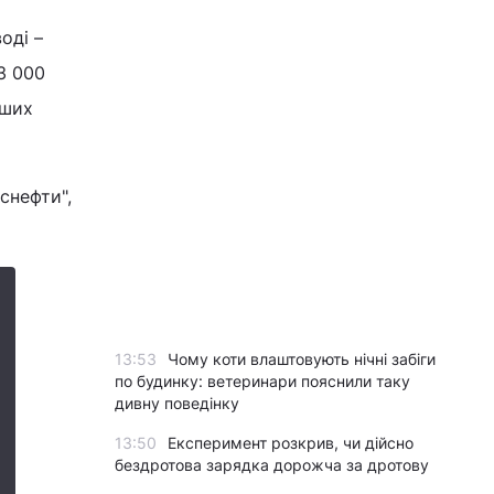
оді –
3 000
ьших
снефти",
13:53
Чому коти влаштовують нічні забіги
по будинку: ветеринари пояснили таку
дивну поведінку
13:50
Експеримент розкрив, чи дійсно
бездротова зарядка дорожча за дротову