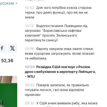
русском
10:42
Для чого потрібна кожна сторона
терки: про деякі функції, про які ви не
знали
10:13
Водопостачання Львівщини під
загрозою: "Бориславська нафтова
компанія" просить Зеленського
переглянути санкції
10:08
Європу накрила нова хвиля спеки:
яким курортам загрожують лісові пожежі
та небезпека
– 52,36
09:59
Розвідка США пов’язує з Росією
дрон з вибухівкою в аеропорту Лейпцига,
- WSJ
09:55
Поварів запитали, як правильно
готувати лосося, і всі вони відповіли
однаково
09:30
У США вчені виявили рибу, яка може