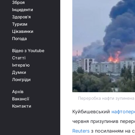
Зброя
Інциденти
Здоров'я
Туризм
Цікавинки
Погода
Відео з Youtube
Статті
Інтерв'ю
Думки
Лонгріди
Архів
Переробка нафти зупинена 
Вакансії
Контакти
Куйбишевський
нафтопер
червня призупинив переро
Reuters
з посиланням на с