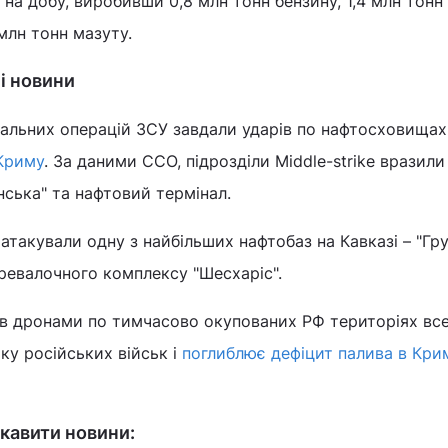
 на добу, виробивши 0,8 млн тонн бензину, 1,4 млн тонн
млн тонн мазуту.
ні новини
іальних операцій ЗСУ завдали ударів по нафтосховищах
Криму
. За даними ССО, підрозділи Middle-strike вразили
ська" та нафтовий термінал.
 атакували одну з найбільших нафтобаз на Кавказі – "Гр
ревалочного комплексу "Шесхаріс".
ів дронами по тимчасово окупованих РФ територіях вс
ку російських військ і
поглиблює дефіцит палива в Кри
кавити новини: