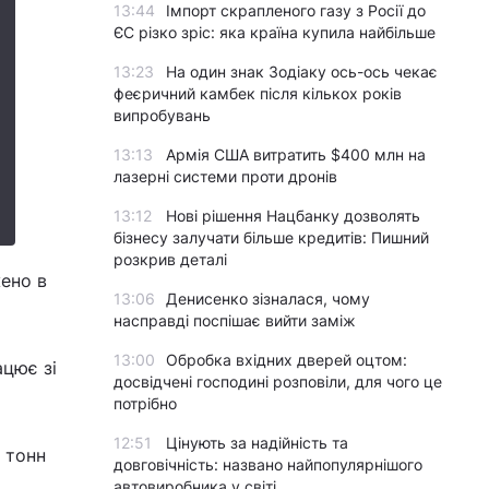
13:44
Імпорт скрапленого газу з Росії до
ЄС різко зріс: яка країна купила найбільше
13:23
На один знак Зодіаку ось-ось чекає
феєричний камбек після кількох років
випробувань
13:13
Армія США витратить $400 млн на
лазерні системи проти дронів
13:12
Нові рішення Нацбанку дозволять
бізнесу залучати більше кредитів: Пишний
розкрив деталі
ено в
13:06
Денисенко зізналася, чому
насправді поспішає вийти заміж
13:00
Обробка вхідних дверей оцтом:
ацює зі
досвідчені господині розповіли, для чого це
потрібно
12:51
Цінують за надійність та
 тонн
довговічність: названо найпопулярнішого
автовиробника у світі