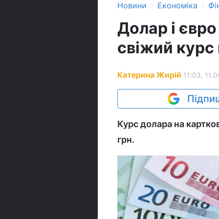
›
›
Новини
Економіка
Фі
Долар і євро
свіжий курс
Катерина Жирій
11:03, 11.
Підпиш
Курс долара на картков
грн.