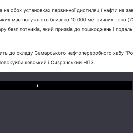
 на обох установках первинної дистиляції нафти на зав
яких має потужність близько 10 000 метричних тонн (7
дару безпілотників, який призвів до пошкоджень і подал
ть до складу Самарського нафтопереробного хабу "Ро
Новокуйбишевський і Сизранський НПЗ.
Play