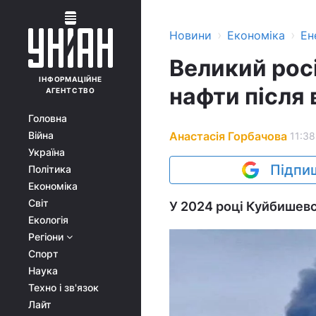
›
›
Новини
Економіка
Ен
Великий рос
ІНФОРМАЦІЙНЕ
нафти після 
АГЕНТСТВО
Головна
Анастасія Горбачова
Війна
11:38
Україна
Підпиш
Політика
Економіка
Світ
У 2024 році Куйбишев
Екологія
Регіони
Спорт
Наука
Техно і зв'язок
Лайт