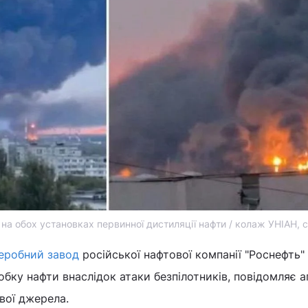
на обох установках первинної дистиляції нафти / колаж УНІАН, 
еробний завод
російської нафтової компанії "Роснефть"
бку нафти внаслідок атаки безпілотників, повідомляє а
вої джерела.