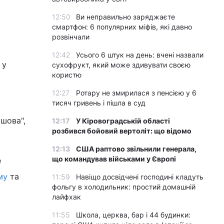
12:50
Ви неправильно заряджаєте
смартфон: 6 популярних міфів, які давно
розвінчали
12:42
Усього 6 штук на день: вчені назвали
 у
сухофрукт, який може здивувати своєю
користю
12:27
Ротару не змирилася з пенсією у 6
тисяч гривень і пішла в суд
ушова",
12:17
У Кіровоградській області
розбився бойовий вертоліт: що відомо
12:13
США раптово звільнили генерала,
що командував військами у Європі
е
му
та
11:59
Навіщо досвідчені господині кладуть
фольгу в холодильник: простий домашній
лайфхак
11:55
Школа, церква, бар і 44 будинки: