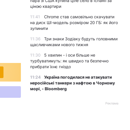
пара зі США купила ціле село в Іспанії за
ціною квартири
11:41
Chrome став самовільно скачувати
на диск ШІ-модель розміром 20 ГБ: як його
зупинити
11:36
Три знаки Зодіаку будуть головними
щасливчиками нового тижня
11:30
5 хвилин - і оси більше не
турбуватимуть: як швидко та безпечно
прибрати їхнє гніздо
11:24
Україна погодилася не атакувати
неросійські танкери з нафтою в Чорному
морі, - Bloomberg
Реклама