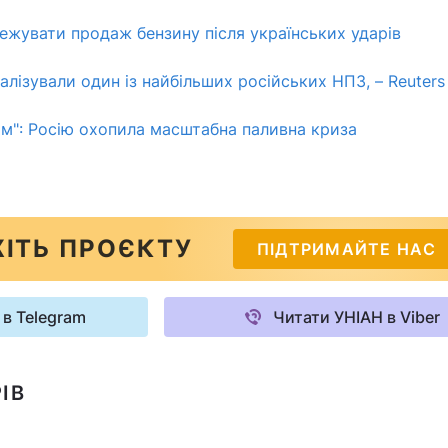
ежувати продаж бензину після українських ударів
алізували один із найбільших російських НПЗ, – Reuters
ім": Росію охопила масштабна паливна криза
ІТЬ ПРОЄКТУ
ПІДТРИМАЙТЕ НАС
 в Telegram
Читати УНІАН в Viber
ІВ