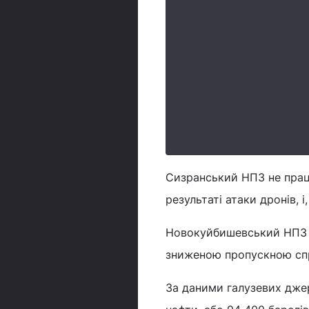
Сизранський НПЗ не працю
результаті атаки дронів, 
Новокуйбишевський НПЗ зу
зниженою пропускною сп
За даними галузевих дже