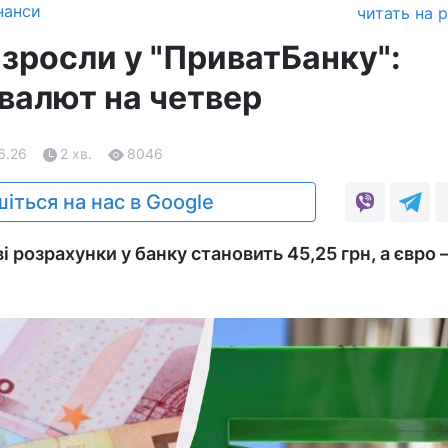
нанси
читать на 
 зросли у "ПриватБанку":
 валют на четвер
06.26
2 хв.
8046
іться на нас в Google
і розрахунки у банку становить 45,25 грн, а євро 