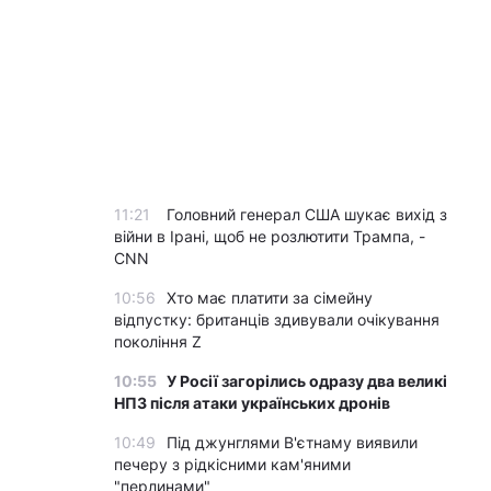
11:21
Головний генерал США шукає вихід з
війни в Ірані, щоб не розлютити Трампа, -
CNN
10:56
Хто має платити за сімейну
відпустку: британців здивували очікування
покоління Z
10:55
У Росії загорілись одразу два великі
НПЗ після атаки українських дронів
10:49
Під джунглями В'єтнаму виявили
печеру з рідкісними кам'яними
"перлинами"