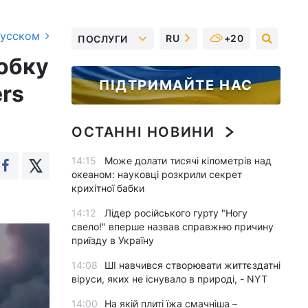
русском
RU
+20
ПОСЛУГИ
обку
ПІДТРИМАЙТЕ НАС
ers
ОСТАННІ НОВИНИ
14:15
Може долати тисячі кілометрів над
океаном: науковці розкрили секрет
крихітної бабки
14:12
Лідер російського гурту "Ногу
свело!" вперше назвав справжню причину
приїзду в Україну
14:08
ШІ навчився створювати життєздатні
віруси, яких не існувало в природі, - NYT
14:00
На якій плиті їжа смачніша –