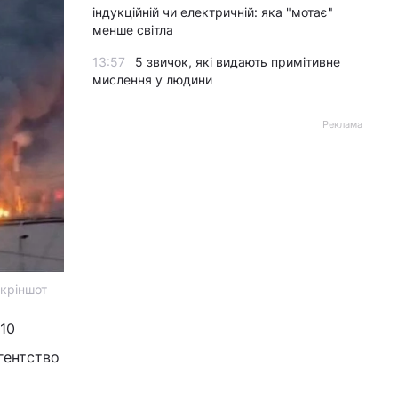
індукційній чи електричній: яка "мотає"
менше світла
13:57
5 звичок, які видають примітивне
мислення у людини
Реклама
скріншот
 10
гентство