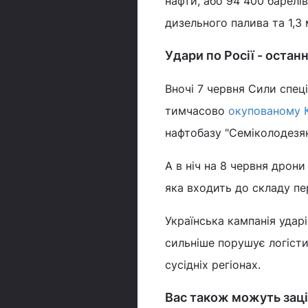
нафти, або 94 400 барелів
дизельного палива та 1,3 
Удари по Росії - остан
Вночі 7 червня Сили спец
тимчасово
окупованому 
нафтобазу "Семіколодезян
А в ніч на 8 червня дрони
яка входить до складу пе
Українська кампанія удар
сильніше порушує логісти
сусідніх регіонах.
Вас також можуть заці