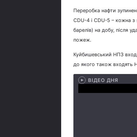
Переробка нафти зупинена
CDU-4 і CDU-5 – кожна з 
барелів) на добу, після у
пожеж.
Куйбишевський НПЗ входи
до якого також входять 
ВІДЕО ДНЯ