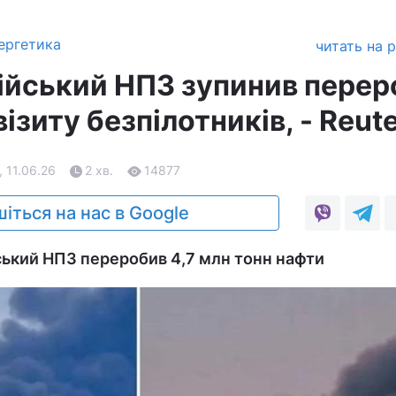
ергетика
читать на 
ійський НПЗ зупинив перер
візиту безпілотників, - Reut
, 11.06.26
2 хв.
14877
іться на нас в Google
ський НПЗ переробив 4,7 млн тонн нафти