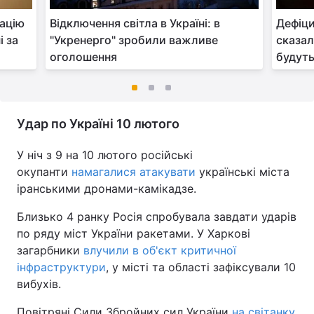
уацію
Відключення світла в Україні: в
Дефіци
і за
"Укренерго" зробили важливе
сказал
оголошення
будуть
Удар по Україні 10 лютого
У ніч з 9 на 10 лютого російські
окупанти
намагалися атакувати
українські міста
іранськими дронами-камікадзе.
Близько 4 ранку Росія спробувала завдати ударів
по ряду міст України ракетами. У Харкові
загарбники
влучили в об'єкт критичної
інфраструктури
, у місті та області зафіксували 10
вибухів.
Повітряні Сили Збройних сил України
на світанку