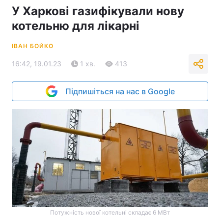
У Харкові газифікували нову
котельню для лікарні
ІВАН БОЙКО
16:42, 19.01.23
1 хв.
413
Підпишіться на нас в Google
Потужність нової котельні складає 6 МВт