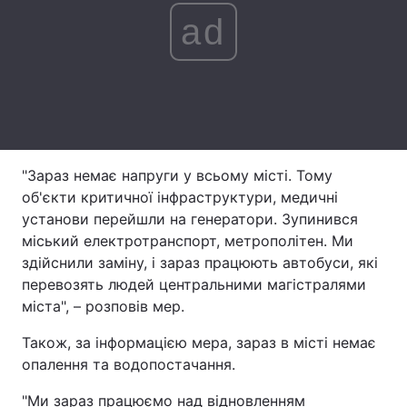
ad
Лонгріди
Відео з Youtube
Статті
Інтерв'ю
Думки
Архів
Вакансії
"Зараз немає напруги у всьому місті. Тому
об'єкти критичної інфраструктури, медичні
Контакти
установи перейшли на генератори. Зупинився
міський електротранспорт, метрополітен. Ми
Послуги
здійснили заміну, і зараз працюють автобуси, які
перевозять людей центральними магістралями
міста", – розповів мер.
Також, за інформацією мера, зараз в місті немає
опалення та водопостачання.
"Ми зараз працюємо над відновленням