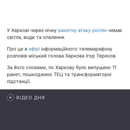
Головна
Війна
У Харкові через нічну
ракетну атаку росіян
немає
світла, води та опалення.
Україна
Політика
Про це в
ефірі
інформаційного телемарафону
Економіка
Світ
розповів міський голова Харкова Ігор Терехов.
Спорт
Наука
За його словами, по Харкову було випущено 11
ракет, пошкоджено ТЕЦ та трансформаторні
Техно і зв'язок
Лайт
підстанції.
Зброя
Інциденти
ВІДЕО ДНЯ
Здоров'я
Туризм
Цікавинки
Погода
Екологія
Регіони