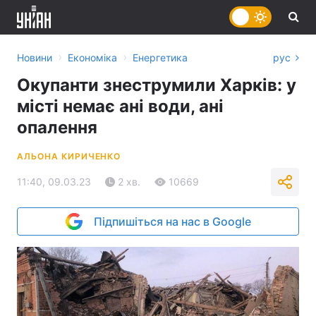
›
›
Новини
Економіка
Енергетика
рус
Окупанти знеструмили Харків: у
місті немає ані води, ані
опалення
АЛЬОНА КИРИЧЕНКО
11:40, 09.03.23
2 хв.
10669
Підпишіться на нас в Google