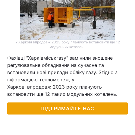
У Харкові впродовж 2023 року планують встановити ще 12
модульних котелень
Фахівці "Харківміськгазу" замінили зношене
регулювальне обладнання на сучасне та
встановили нові прилади обліку газу. Згідно з
інформацією тепломереж, у
Харкові впродовж 2023 року планують
встановити ще 12 таких модульних котелень.
ПІДТРИМАЙТЕ НАС