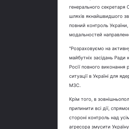
генерального секретаря 
шляхів якнайшвидшого зві
повний контроль України,
модальностей направленн
"Розраховуємо на активн
майбутніх засідань Ради 
Росії повного виконання 
ситуації в Україні для яде
МЗС.
Крім того, в зовнішньопо
припинити всі дії, спрямов
стороні контроль над усі
агресора змусити Україн