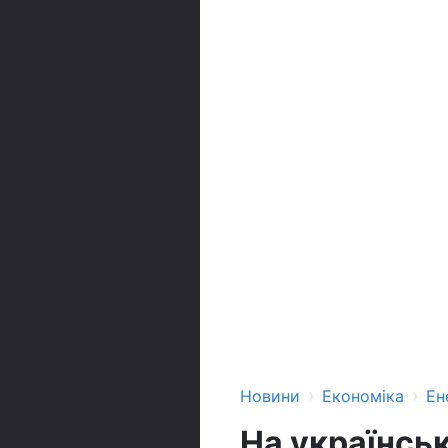
›
›
Новини
Економіка
Ен
На українсь