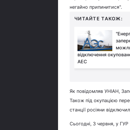
негайно припинитися".
ЧИТАЙТЕ ТАКОЖ:
В РНБО спростували
"Енер
російський фейк про
запер
створення Україною
можли
омби" на ЗАЕС
відключення окуповано
АЕС
Як повідомляв УНІАН, Зап
Також під окупацією пере
станції росіяни відключи
Сьогодні, 3 червня, у ГУ