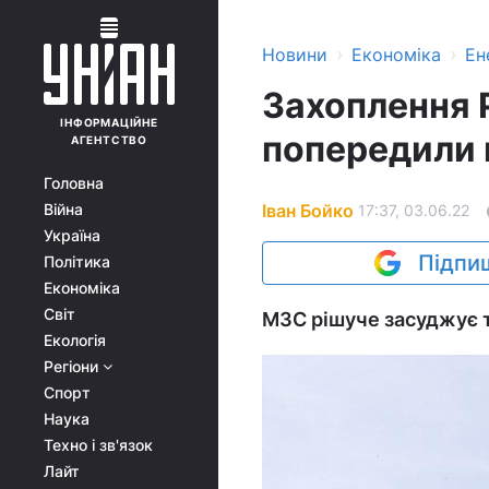
›
›
Новини
Економіка
Ен
Захоплення 
ІНФОРМАЦІЙНЕ
попередили 
АГЕНТСТВО
Головна
Іван Бойко
Війна
17:37, 03.06.22
Україна
Підпиш
Політика
Економіка
Світ
МЗС рішуче засуджує т
Екологія
Регіони
Спорт
Наука
Техно і зв'язок
Лайт