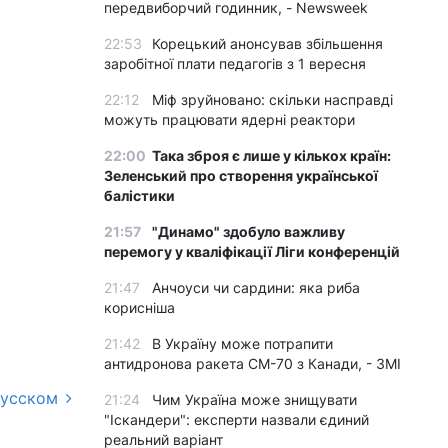
передвиборчий годинник, - Newsweek
22:53
Корецький анонсував збільшення
заробітної плати педагогів з 1 вересня
22:12
Міф зруйновано: скільки насправді
можуть працювати ядерні реактори
22:00
Така зброя є лише у кількох країн:
Зеленський про створення української
балістики
21:57
"Динамо" здобуло важливу
перемогу у кваліфікації Ліги конференцій
21:47
Анчоуси чи сардини: яка риба
корисніша
21:42
В Україну може потрапити
антидронова ракета CM-70 з Канади, - ЗМІ
русском
21:24
Чим Україна може знищувати
"Іскандери": експерти назвали єдиний
реальний варіант