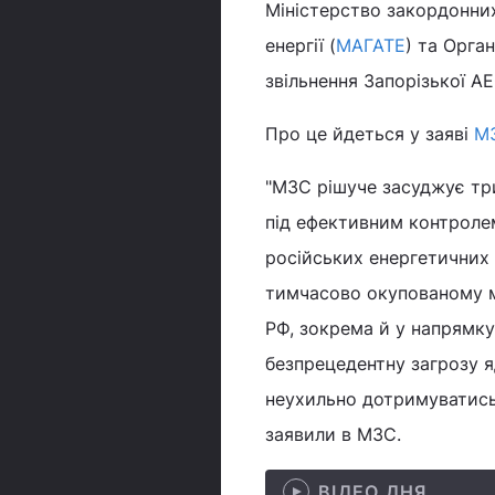
Міністерство закордонних
енергії (
МАГАТЕ
) та Орга
звільнення Запорізької АЕ
Про це йдеться у заяві
М
"МЗС рішуче засуджує тр
під ефективним контролем
російських енергетичних 
тимчасово окупованому м.
РФ, зокрема й у напрямку
безпрецедентну загрозу я
неухильно дотримуватись з
заявили в МЗС.
ВІДЕО ДНЯ