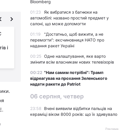
Bloomberg
01:23
Як вибратися з багнюки на
автомобілі: названо простий предмет у
салоні, що може допомогти
С
В РНБО спростували
01:19
"Достатньо, щоб вижити, а не
перемогти": ексчиновниця НАТО про
російський фейк про
надання ракет Україні
ів і
створення Україною
"ядерної бомби" на ЗАЕС
в
00:25
Одне налаштування, яке варто
змінити всім власникам нових телевізорів
00:22
"Нам самим потрібні": Трамп
відреагував на прохання Зеленського
надати ракети до Patriot
ики.
06 серпня, четвер
ня
23:58
Вчені виявили відбитки пальців на
Е.
кераміці віком 8000 років: що їх здивувало
а
Реклама