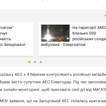
гоатом"
На території ЗАЕ
ечує
близько 500
вість
російських солдат
ї Запорізької
вибухівка - Енергоатом
орізьку АЕС з 4 березня контролюють російські загарбн
буває місто-супутник АЕС Енергодар. Під час захоплен
ли онлайн-моніторинг, щоб приховати свої дії від МАГАТ
Р МОУ заявили, що на Запорізькій АЕС склалась критичн