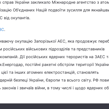
 справ України закликало Міжнародне агентство з ато
нізацію Об'єднаних Націй подвоїти зусилля для якнайш
С від окупантів.
ЗС
.
иваючу окупацію Запорізької АЕС, яка продовжує пере
 російських військових підрозділів та представників
компаній. Дії російських ядерних терористів на ЗАЕС т
Енергодар, постійні ракетні обстріли території України
 цієї та інших атомних електростанцій, становлять
дерній безпеці України, Європи та всього світу. РФ пов
аконів і звичаїв війни, в тому числі і щодо ядерних об’є