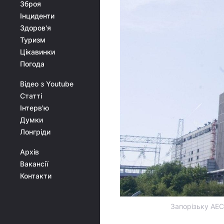
Зброя
Інциденти
Здоров'я
Туризм
Цікавинки
Погода
Відео з Youtube
Статті
Інтерв'ю
Думки
Лонгріди
Архів
Вакансії
Контакти
Запорізьку АЕС