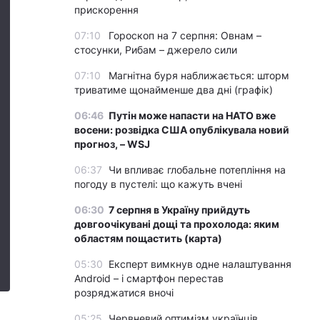
прискорення
07:10
Гороскоп на 7 серпня: Овнам –
стосунки, Рибам – джерело сили
07:10
Магнітна буря наближається: шторм
триватиме щонайменше два дні (графік)
06:46
Путін може напасти на НАТО вже
восени: розвідка США опублікувала новий
прогноз, – WSJ
06:37
Чи впливає глобальне потепління на
погоду в пустелі: що кажуть вчені
06:30
7 серпня в Україну прийдуть
довгоочікувані дощі та прохолода: яким
областям пощастить (карта)
05:30
Експерт вимкнув одне налаштування
Android – і смартфон перестав
розряджатися вночі
05:25
Червневий оптимізм українців