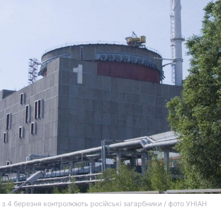
 з 4 березня контролюють російські загарбники / фото УНІАН