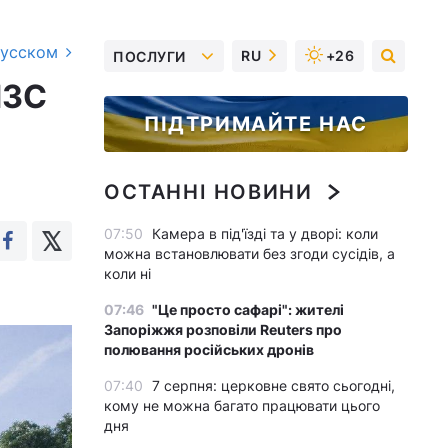
русском
RU
+26
ПОСЛУГИ
МЗС
ПІДТРИМАЙТЕ НАС
ОСТАННІ НОВИНИ
07:50
Камера в під'їзді та у дворі: коли
можна встановлювати без згоди сусідів, а
коли ні
07:46
"Це просто сафарі": жителі
Запоріжжя розповіли Reuters про
полювання російських дронів
07:40
7 серпня: церковне свято сьогодні,
кому не можна багато працювати цього
дня