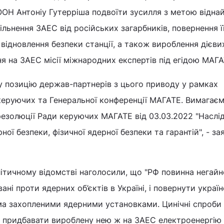
ООН Антоніу Гутерріша подвоїти зусилля з метою відна
льнення ЗАЕС від російських загарбників, повернення її
 відновлення безпеки станції, а також вироблення дієви
я на ЗАЕС місії міжнародних експертів під егідою МАГ
у позицію держав-партнерів з цього приводу у рамках
керуючих та Генеральної конференції МАГАТЕ. Вимагаєм
резолюції Ради керуючих МАГАТЕ від 03.03.2022 "Наслі
рної безпеки, фізичної ядерної безпеки та гарантій", - за
літичному відомстві наголосили, що "РФ повинна негайн
ані проти ядерних об’єктів в Україні, і повернути україн
ма захопленими ядерними установками. Цинічні спроби 
у придбавати вироблену нею ж на ЗАЕС електроенергію