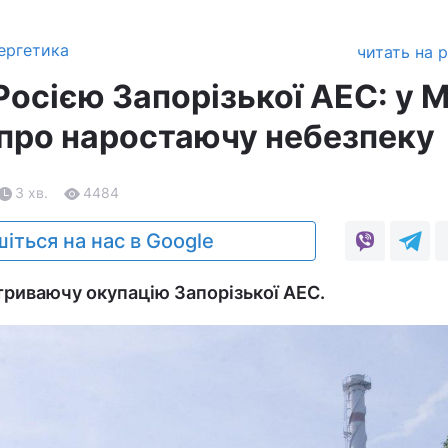
ергетика
читать на 
Росією Запорізької АЕС: у 
про наростаючу небезпеку
3 хв.
4484
іться на нас в Google
риваючу окупацію Запорізької АЕС.