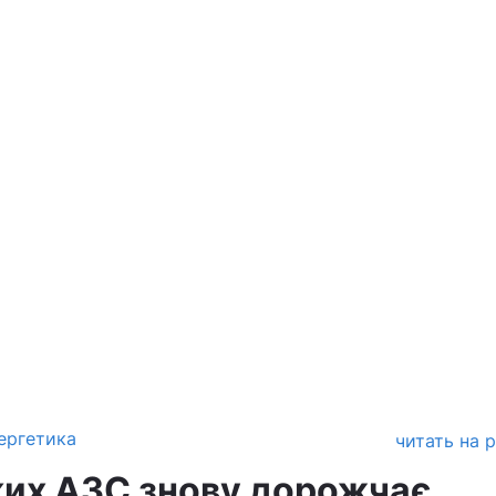
ергетика
читать на 
ких АЗС знову дорожчає