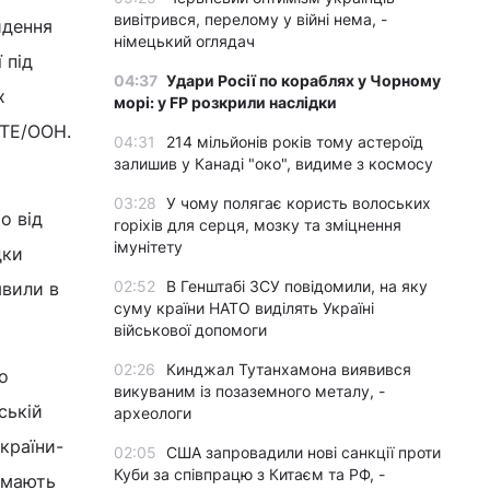
вивітрився, перелому у війні нема, -
йдення
німецький оглядач
 під
04:37
Удари Росії по кораблях у Чорному
х
морі: у FP розкрили наслідки
АТЕ/ООН.
04:31
214 мільйонів років тому астероїд
залишив у Канаді "око", видиме з космосу
03:28
У чому полягає користь волоських
о від
горіхів для серця, мозку та зміцнення
імунітету
дки
02:52
В Генштабі ЗСУ повідомили, на яку
явили в
суму країни НАТО виділять Україні
військової допомоги
02:26
Кинджал Тутанхамона виявився
о
викуваним із позаземного металу, -
ській
археологи
країни-
02:05
США запровадили нові санкції проти
Куби за співпрацю з Китаєм та РФ, -
 мають