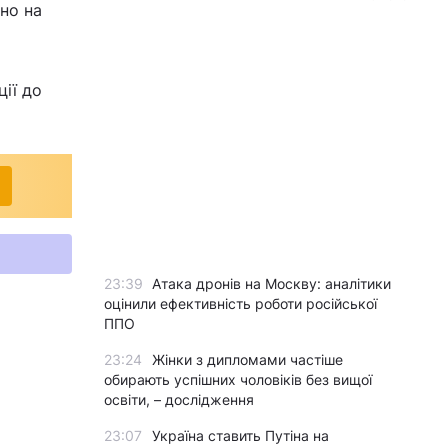
чно на
ії до
23:39
Атака дронів на Москву: аналітики
оцінили ефективність роботи російської
ППО
23:24
Жінки з дипломами частіше
обирають успішних чоловіків без вищої
освіти, – дослідження
23:07
Україна ставить Путіна на