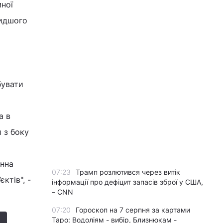
мної
видшого
бувати
а в
 з боку
инна
07:23
Трамп розлютився через витік
ктів", -
інформації про дефіцит запасів зброї у США,
– CNN
07:20
Гороскоп на 7 серпня за картами
Таро: Водоліям - вибір, Близнюкам -