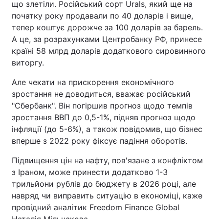
що злетіли. Російський сорт Urals, який ще на
початку року продавали по 40 доларів і вище,
тепер коштує дорожче за 100 доларів за барель.
А це, за розрахунками Центробанку РФ, принесе
країні 58 млрд доларів додаткового сировинного
виторгу.
Але чекати на прискорення економічного
зростання не доводиться, вважає російський
"Сбербанк". Він погіршив прогноз щодо темпів
зростання ВВП до 0,5-1%, підняв прогноз щодо
інфляції (до 5-6%), а також повідомив, що бізнес
вперше з 2022 року фіксує падіння оборотів.
Підвищення цін на нафту, пов'язане з конфліктом
з Іраном, може принести додатково 1-3
трильйони рублів до бюджету в 2026 році, але
навряд чи виправить ситуацію в економіці, каже
провідний аналітик Freedom Finance Global