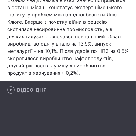
Економічна динаміка в Росії значно погіршилася
в останні місяці, констатує експерт німецького
Лонгріди
Інституту проблем міжнародної безпеки Яніс
Клюге. Вперше з початку війни в рецесію
Відео з Youtube
Статті
скотилася несировинна промисловість, а в
деяких галузях розпочався повноцінний обвал:
Інтерв'ю
Думки
виробництво одягу впало на 13,9%, випуск
металургії – на 10,1%. Після ударів по НПЗ на 0,5%
Архів
Вакансії
скоротилося виробництво нафтопродуктів,
другий рік поспіль у мінусі виробництво
Контакти
продуктів харчування (-0,2%).
Послуги
ВІДЕО ДНЯ