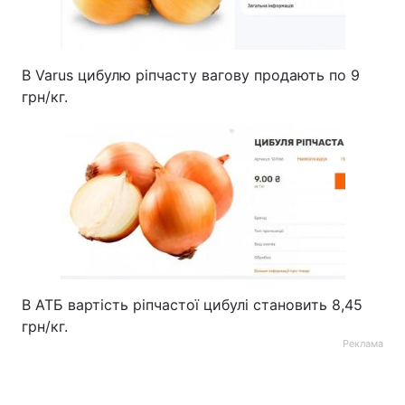
В Varus цибулю ріпчасту вагову продають по 9
грн/кг.
В АТБ вартість ріпчастої цибулі становить 8,45
грн/кг.
Реклама