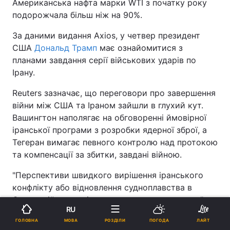
Американська нафта марки WTI з початку року
подорожчала більш ніж на 90%.
За даними видання Axios, у четвер президент
США
Дональд Трамп
має ознайомитися з
планами завдання серії військових ударів по
Ірану.
Reuters зазначає, що переговори про завершення
війни між США та Іраном зайшли в глухий кут.
Вашингтон наполягає на обговоренні ймовірної
іранської програми з розробки ядерної зброї, а
Тегеран вимагає певного контролю над протокою
та компенсації за збитки, завдані війною.
"Перспективи швидкого вирішення іранського
конфлікту або відновлення судноплавства в
Ормузькій протоці залишаються примарними", –
RU
зазначив ринковий аналітик IG Тоні Сайкамор.
МОВА
ГОЛОВНА
РОЗДІЛИ
ПОГОДА
ЛАЙТ
Реклама