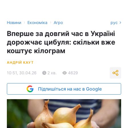
›
›
Новини
Економіка
Агро
рус
Вперше за довгий час в Україні
дорожчає цибуля: скільки вже
коштує кілограм
АНДРІЙ КАУТ
10:51, 30.04.26
2 хв.
4629
Підпишіться на нас в Google