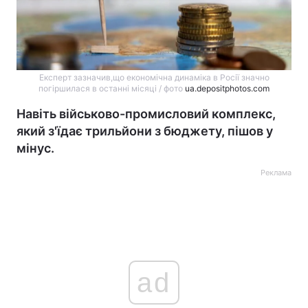
Експерт зазначив,що економічна динаміка в Росії значно
погіршилася в останні місяці / фото
ua.depositphotos.com
Навіть військово-промисловий комплекс,
який з'їдає трильйони з бюджету, пішов у
мінус.
Реклама
ad