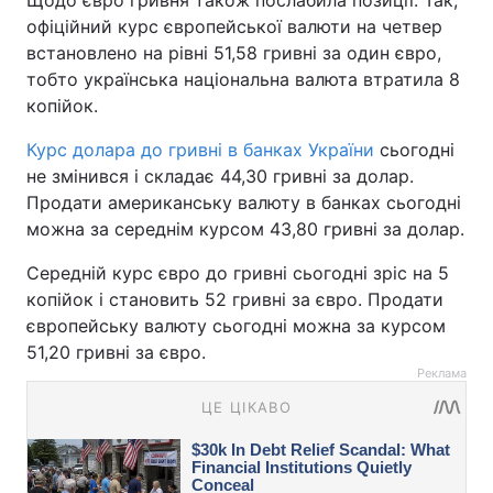
Щодо євро гривня також послабила позиції. Так,
офіційний курс європейської валюти на четвер
встановлено на рівні 51,58 гривні за один євро,
тобто українська національна валюта втратила 8
копійок.
Курс долара до гривні в банках України
сьогодні
не змінився і складає 44,30 гривні за долар.
Продати американську валюту в банках сьогодні
можна за середнім курсом 43,80 гривні за долар.
Середній курс євро до гривні сьогодні зріс на 5
копійок і становить 52 гривні за євро. Продати
європейську валюту сьогодні можна за курсом
51,20 гривні за євро.
Реклама