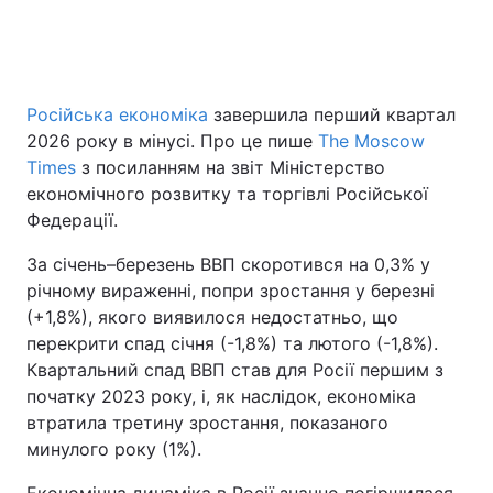
Головна
Війна
Російська економіка
завершила перший квартал
2026 року в мінусі. Про це пише
The Moscow
Україна
Політика
Timеs
з посиланням на звіт Міністерство
Економіка
Світ
економічного розвитку та торгівлі Російської
Федерації.
Спорт
Наука
За січень–березень ВВП скоротився на 0,3% у
Техно і зв'язок
Лайт
річному вираженні, попри зростання у березні
(+1,8%), якого виявилося недостатньо, що
Зброя
Інциденти
перекрити спад січня (-1,8%) та лютого (-1,8%).
Квартальний спад ВВП став для Росії першим з
Здоров'я
Туризм
початку 2023 року, і, як наслідок, економіка
втратила третину зростання, показаного
Цікавинки
Погода
минулого року (1%).
Екологія
Регіони