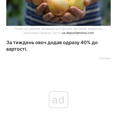
Попит на цибулю залишається досить високим, водночас
пропозиції бракує / фото
ua.depositphotos.com
За тиждень овоч додав одразу 40% до
вартості.
Реклама
ad