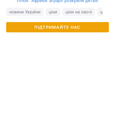
точок" Африки: аграрії розкрили деталі
новини України
ціни
ціни на овочі
ціни на
ПІДТРИМАЙТЕ НАС