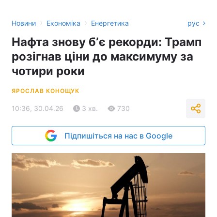
›
›
Новини
Економіка
Енергетика
рус
Нафта знову бʼє рекорди: Трамп
розігнав ціни до максимуму за
чотири роки
ЯРОСЛАВ КОНОЩУК
10:36, 30.04.26
3 хв.
730
Підпишіться на нас в Google