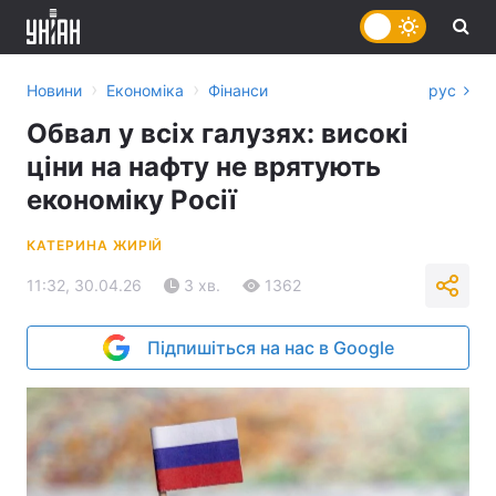
›
›
Новини
Економіка
Фінанси
рус
Обвал у всіх галузях: високі
ціни на нафту не врятують
економіку Росії
КАТЕРИНА ЖИРІЙ
11:32, 30.04.26
3 хв.
1362
Підпишіться на нас в Google