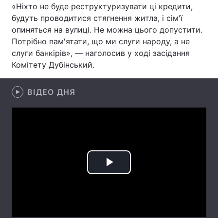
«Ніхто не буде реструктуризувати ці кредити,
Лонгріди
будуть проводитися стягнення житла, і сім'ї
опиняться на вулиці. Не можна цього допустити.
Потрібно пам'ятати, що ми слуги народу, а не
Відео з Youtube
Статті
слуги банкірів», — наголосив у ході засідання
Комітету Дубінський.
Інтерв'ю
Думки
Архів
Вакансії
ВІДЕО ДНЯ
Контакти
Послуги
Play
Video