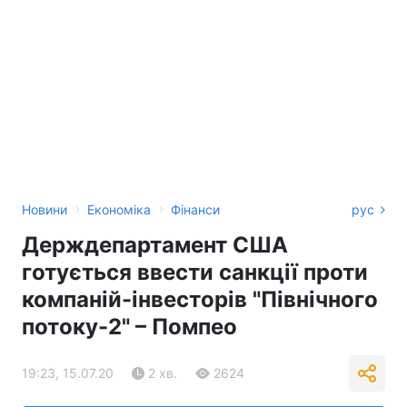
›
›
Новини
Економіка
Фінанси
рус
Держдепартамент США
готується ввести санкції проти
компаній-інвесторів "Північного
потоку-2" – Помпео
19:23, 15.07.20
2 хв.
2624