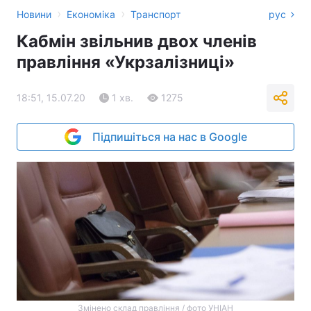
›
›
Новини
Економіка
Транспорт
рус
Кабмін звільнив двох членів
правління «Укрзалізниці»
18:51, 15.07.20
1 хв.
1275
Підпишіться на нас в Google
Змінено склад правління / фото УНІАН