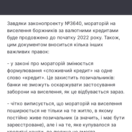
Тема оформлення
Завдяки законопроекту №3640, мораторій на
виселення боржників за валютними кредитами
буде продовжено до початку 2022 року. Також,
цим документом вноситься кілька інших
важливих правок:
- у законі про мораторій змінюється
формулювання «споживчий кредит» на одне
слово «кредит». Це захистить позичальників:
банки не зможуть оскаржувати застосування
заборони на виселення, як це відбувається зараз.
- чітко виписується, що мораторій на виселення
поширюється не тільки на те житло, в якому
постійно живе позичальник (а значить, і має бути
зареєстроване), але і на те, яке купувалося за
кредитні кошти, де людина не змогла