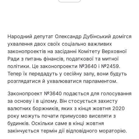
Головна
Війна
Народний депутат Олександр Дубінський домігся
Україна
Політика
ухвалення двох своїх соціально важливих
законопроектів на засіданні Комітету Верховної
Економіка
Світ
Ради з питань фінансів, податкової та митної
політики. Це законопроекти №3640 і №2459.
Спорт
Наука
Тепер їх передадуть у сесійну залу, вони будуть
розглядатися й ухвалюватися парламентом.
Техно і зв'язок
Лайт
Законопроект №3640 подається для голосування
Зброя
Інциденти
за основу і в цілому. Він стосується захисту
валютних боржників, яких з кінця жовтня 2020
Здоров'я
Туризм
року можуть почати примусово виселяти з
Цікавинки
Погода
будинків. Оскільки саме в кінці жовтня
закінчується термін дії відповідного мораторію.
Екологія
Регіони