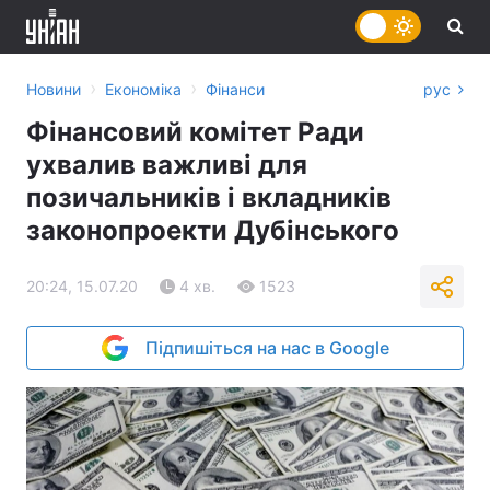
›
›
Новини
Економіка
Фінанси
рус
Фінансовий комітет Ради
ухвалив важливі для
позичальників і вкладників
законопроекти Дубінського
20:24, 15.07.20
4 хв.
1523
Підпишіться на нас в Google