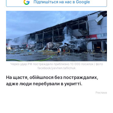
Підпишіться на нас в Google
Через удар РФ постраждало приблизно 10 000 посилок / фото
facebook/yevhen.tafiichuk
На щастя, обійшлося без постраждалих,
адже люди перебували в укритті.
Реклама