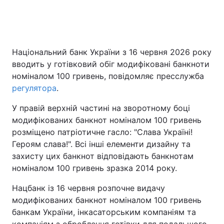
Головна
Війна
Національний банк України з 16 червня 2026 року
вводить у готівковий обіг модифіковані банкноти
Україна
Політика
номіналом 100 гривень, повідомляє пресслужба
Економіка
Світ
регулятора
.
У правій верхній частині на зворотному боці
Спорт
Наука
модифікованих банкнот номіналом 100 гривень
Техно і зв'язок
Лайт
розміщено патріотичне гасло: "Слава Україні!
Героям слава!". Всі інші елементи дизайну та
Зброя
Інциденти
захисту цих банкнот відповідають банкнотам
номіналом 100 гривень зразка 2014 року.
Здоров'я
Туризм
Нацбанк із 16 червня розпочне видачу
Цікавинки
Погода
модифікованих банкнот номіналом 100 гривень
банкам України, інкасаторським компаніям та
Екологія
Регіони