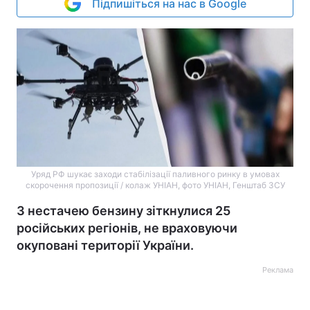
Підпишіться на нас в Google
Уряд РФ шукає заходи стабілізації паливного ринку в умовах
скорочення пропозиції / колаж УНІАН, фото УНІАН, Генштаб ЗСУ
З нестачею бензину зіткнулися 25
російських регіонів, не враховуючи
окуповані території України.
Реклама