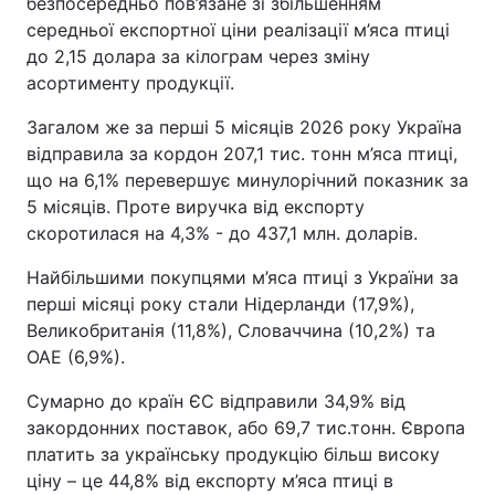
безпосередньо пов’язане зі збільшенням
середньої експортної ціни реалізації м’яса птиці
до 2,15 долара за кілограм через зміну
асортименту продукції.
Загалом же за перші 5 місяців 2026 року Україна
відправила за кордон 207,1 тис. тонн м’яса птиці,
що на 6,1% перевершує минулорічний показник за
5 місяців. Проте виручка від експорту
скоротилася на 4,3% - до 437,1 млн. доларів.
Найбільшими покупцями м’яса птиці з України за
перші місяці року стали Нідерланди (17,9%),
Великобританія (11,8%), Словаччина (10,2%) та
ОАЕ (6,9%).
Сумарно до країн ЄС відправили 34,9% від
закордонних поставок, або 69,7 тис.тонн. Європа
платить за українську продукцію більш високу
ціну – це 44,8% від експорту м’яса птиці в