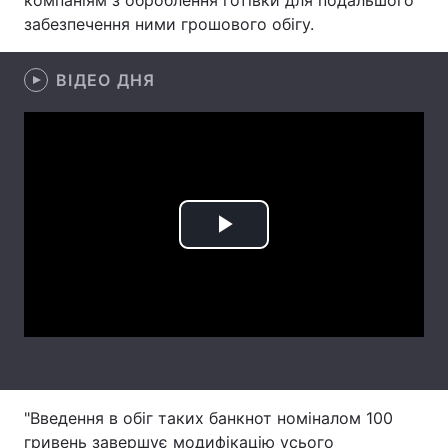
компаніям з оброблення готівки для подальшого
забезпечення ними грошового обігу.
Лонгріди
ВІДЕО ДНЯ
Відео з Youtube
Статті
Інтерв'ю
Думки
Архів
Вакансії
Контакти
Play
Послуги
Video
"Введення в обіг таких банкнот номіналом 100
гривень завершує модифікацію усього