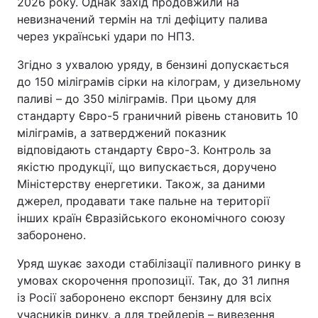
2026 року. Однак захід продовжили на
невизначений термін на тлі дефіциту палива
через українські удари по НПЗ.
Згідно з ухвалою уряду, в бензині допускається
до 150 міліграмів сірки на кілограм, у дизельному
паливі – до 350 міліграмів. При цьому для
стандарту Євро-5 граничний рівень становить 10
міліграмів, а затверджений показник
відповідають стандарту Євро-3. Контроль за
якістю продукції, що випускається, доручено
Міністерству енергетики. Також, за даними
джерел, продавати таке пальне на території
інших країн Євразійського економічного союзу
заборонено.
Уряд шукає заходи стабілізації паливного ринку в
умовах скорочення пропозиції. Так, до 31 липня
із Росії заборонено експорт бензину для всіх
учасників ринку, а для трейдерів – вивезення