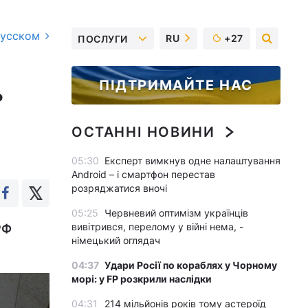
русском
RU
+27
ПОСЛУГИ
ПІДТРИМАЙТЕ НАС
ь
ОСТАННІ НОВИНИ
05:30
Експерт вимкнув одне налаштування
Android – і смартфон перестав
розряджатися вночі
05:25
Червневий оптимізм українців
вивітрився, перелому у війні нема, -
РФ
німецький оглядач
04:37
Удари Росії по кораблях у Чорному
морі: у FP розкрили наслідки
04:31
214 мільйонів років тому астероїд