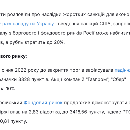
рти розповіли про наслідки жорстких санкцій для еконо
у разі нападу на Україну
і введення санкцій США, запро
талу з боргового і фондового ринків Росії може наблизи
в, а рубль втратить до 20%.
вого ринку:
 січня 2022 року до закриття торгів зафіксувала
падінн
значки 3328 пунктів. Акції компаній "Газпром", "Сбер" і
на 10%.
російський
Фондовий ринок
продовжив демонструвати 
іржі впав на 2,83 відсотка, до 3416,56 пункту, індекс Р
0,81 пункту.