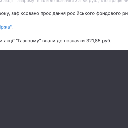
 акції "Газпрому" впали до позначки 321,85 руб. / Ілюстрація 
року, зафіксовано просідання російського фондового ри
іржа"
.
м акції "Газпрому" впали до позначки 321,85 руб.