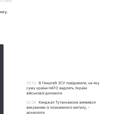
REUTERS
нку.
02:52
В Генштабі ЗСУ повідомили, на яку
суму країни НАТО виділять Україні
військової допомоги
02:26
Кинджал Тутанхамона виявився
викуваним із позаземного металу, -
археологи