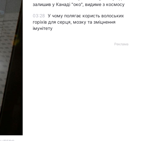
залишив у Канаді "око", видиме з космосу
03:28
У чому полягає користь волоських
горіхів для серця, мозку та зміцнення
імунітету
Реклама