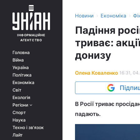
›
›
Новини
Економіка
Фі
Падіння рос
ІНФОРМАЦІЙНЕ
триває: акці
АГЕНТСТВО
донизу
Головна
Війна
Україна
Олена Коваленко
16:31, 04
Політика
Економіка
Підпиш
Світ
Екологія
В Росії триває просід
Регіони
Спорт
падають.
Наука
Техно і зв'язок
Лайт