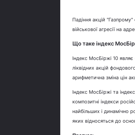
Падіння акцій "Газпрому" 
військової агресії на адре
Що таке індекс МосБір
Індекс МосБіржі 10 являє
ліквідних акцій фондовог
арифметична зміна цін ак
Індекс МосБіржі та індекс 
композитні індекси росій
найбільших і динамічно р
яких відносяться до осно