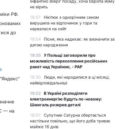
Інфантіно зберіг посаду, хоча Європа йому
не вірить
міки РФ.
19:57
Нікітюк з однорічним сином
понованих
вирушила на відпочинок у гори та
нарвалася на хейт
тися до
19:54
Пісня, яка надихає: як визначити за
датою народження
19:35
У Польщі заговорили про
можливість перехоплення російських
ракет над Україною, - PAP
я
19:30
Люди, які народилися в ці місяці,
 "Яндекс"
найвідповідальніші
19:22
В Україні розподіляти
електроенергію будуть по-новому:
значне
Шмигаль розкрив деталі
ТС — на
18:57
Супутник Сатурна обертається
настільки повільно, що його доба триває
майже 16 днів