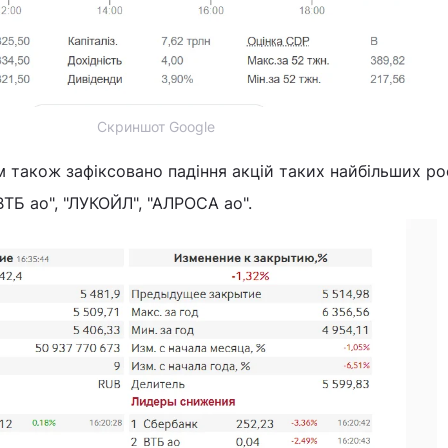
Скриншот Google
м також зафіксовано падіння акцій таких найбільших ро
ВТБ ао", "ЛУКОЙЛ", "АЛРОСА ао".