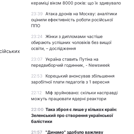
кераміці віком 8000 років: що їх здивувало
23:39
Атака дронів на Москву: аналітики
оцінили ефективність роботи російської
ППО
23:24
Жінки з дипломами частіше
обирають успішних чоловіків без вищої
освіти, – дослідження
сійських
23:07
Україна ставить Путіна на
передвиборчий годинник, - Newsweek
22:53
Корецький анонсував збільшення
заробітної плати педагогів з 1 вересня
22:12
Міф зруйновано: скільки насправді
можуть працювати ядерні реактори
22:00
Така зброя є лише у кількох країн:
Зеленський про створення української
балістики
21:57
"Динамо" здобуло важливу