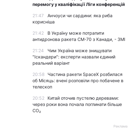
перемогу у кваліфікації Ліги конференцій
21:47
Анчоуси чи сардини: яка риба
корисніша
21:42
В Україну може потрапити
антидронова ракета CM-70 з Канади, - ЗМІ
21:24
Чим Україна може знищувати
"Іскандери": експерти назвали єдиний
реальний варіант
20:58
Частина ракети SpaceX розбилася
об Місяць: вчені розповіли про побачене в
телескоп
20:52
Китай оточив пустелю деревами:
через роки вона почала поглинати більше
CO₂
Реклама