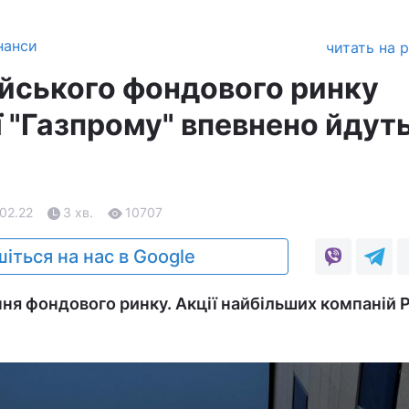
нанси
читать на 
ійського фондового ринку
ї "Газпрому" впевнено йдут
.02.22
3 хв.
10707
іться на нас в Google
ання фондового ринку. Акції найбільших компаній 