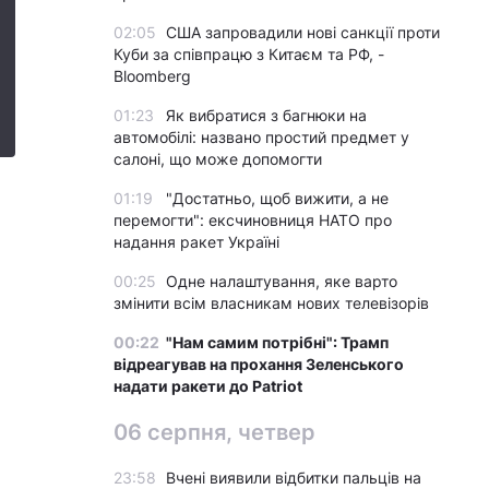
02:05
США запровадили нові санкції проти
Куби за співпрацю з Китаєм та РФ, -
Bloomberg
01:23
Як вибратися з багнюки на
автомобілі: названо простий предмет у
салоні, що може допомогти
01:19
"Достатньо, щоб вижити, а не
перемогти": ексчиновниця НАТО про
надання ракет Україні
00:25
Одне налаштування, яке варто
змінити всім власникам нових телевізорів
00:22
"Нам самим потрібні": Трамп
відреагував на прохання Зеленського
надати ракети до Patriot
06 серпня, четвер
23:58
Вчені виявили відбитки пальців на