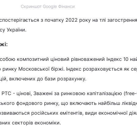
Скриншот Google Фінанси
спостерігається з початку 2022 року на тлі загостренн
су України.
жі:
 собою композитний ціновий рівноважений Індекс 10 на
о ринку Московської біржі. Індекс розраховується як с
цій, включених до бази розрахунку.
РТС - цінові, Зважені за ринковою капіталізацією (free-f
ського фондового ринку, що включають найбільш ліквідні
озвиваються російських емітентів, види економічної дія
вних секторів економіки.