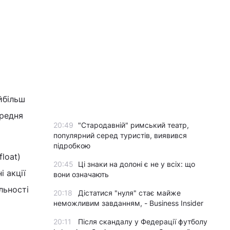
я
йбільш
ередня
20:49
"Стародавній" римський театр,
популярний серед туристів, виявився
підробкою
loat)
20:45
Ці знаки на долоні є не у всіх: що
 акції
вони означають
льності
20:18
Дістатися "нуля" стає майже
неможливим завданням, - Business Insider
20:11
Після скандалу у Федерації футболу