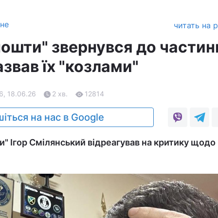
зне
читать на 
пошти" звернувся до частин
азвав їх "козлами"
6, 18.06.26
2 хв.
12814
іться на нас в Google
" Ігор Смілянський відреагував на критику щодо 