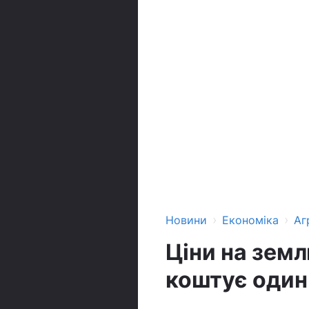
›
›
Новини
Економіка
Аг
Ціни на земл
коштує один