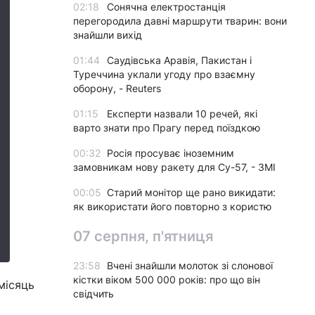
02:18
Сонячна електростанція
перегородила давні маршрути тварин: вони
знайшли вихід
01:44
Саудівська Аравія, Пакистан і
Туреччина уклали угоду про взаємну
оборону, - Reuters
01:15
Експерти назвали 10 речей, які
варто знати про Прагу перед поїздкою
00:32
Росія просуває іноземним
замовникам нову ракету для Су-57, - ЗМІ
00:05
Старий монітор ще рано викидати:
як використати його повторно з користю
07 серпня, п'ятниця
23:58
Вчені знайшли молоток зі слонової
кістки віком 500 000 років: про що він
місяць
свідчить