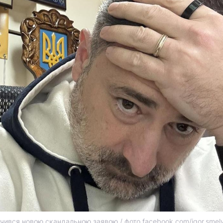
ачився новою скандальною заявою / фото facebook.com/igor.smel