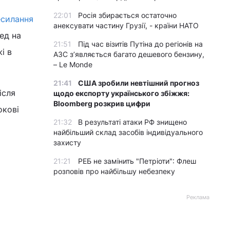
22:01
Росія збирається остаточно
есилання
анексувати частину Грузії, - країни НАТО
ед на
21:51
Під час візитів Путіна до регіонів на
і в
АЗС з’являється багато дешевого бензину,
– Le Monde
21:41
США зробили невтішний прогноз
після
щодо експорту українського збіжжя:
Bloomberg розкрив цифри
окові
21:32
В результаті атаки РФ знищено
найбільший склад засобів індивідуального
захисту
21:21
РЕБ не замінить "Петріоти": Флеш
розповів про найбільшу небезпеку
Реклама