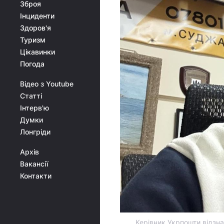
Зброя
Інциденти
Здоров'я
Туризм
Цікавинки
Погода
Відео з Youtube
Статті
Інтерв'ю
Думки
Лонгріди
Архів
Вакансії
Контакти
Керівник Укрпошти відзн