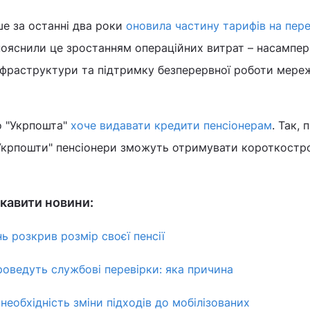
ше за останні два роки
оновила частину тарифів на пер
і пояснили це зростанням операційних витрат – насампер
нфраструктури та підтримку безперервної роботи мереж
о "Укрпошта"
хоче видавати кредити пенсіонерам
. Так, 
"Укрпошти" пенсіонери зможуть отримувати короткостр
кавити новини:
ь розкрив розмір своєї пенсії
проведуть службові перевірки: яка причина
еобхідність зміни підходів до мобілізованих