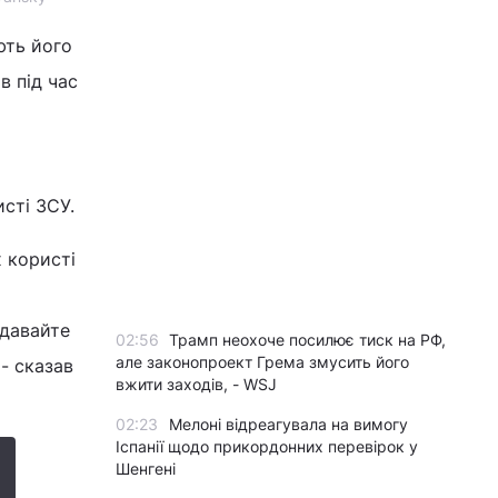
ють його
в під час
исті ЗСУ.
х користі
 давайте
02:56
Трамп неохоче посилює тиск на РФ,
але законопроект Грема змусить його
- сказав
вжити заходів, - WSJ
02:23
Мелоні відреагувала на вимогу
Іспанії щодо прикордонних перевірок у
Шенгені