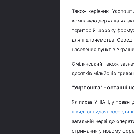
Також керівник "Укрпошти
компанією держава як акц
територій щороку формує 
для підприємства. Серед
населених пунктів Україн
Смілянський також зазнач
десятків мільйонів гривень
"Укрпошта" - останні 
Як писав УНІАН, у травн
швидкої видачі всередині
загальній черзі до опера
отримання у новому форм