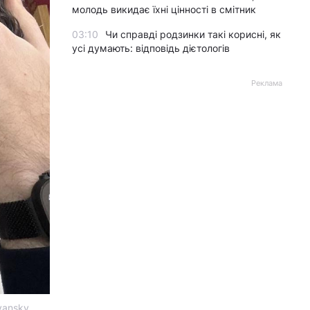
молодь викидає їхні цінності в смітник
03:10
Чи справді родзинки такі корисні, як
усі думають: відповідь дієтологів
Реклама
yansky