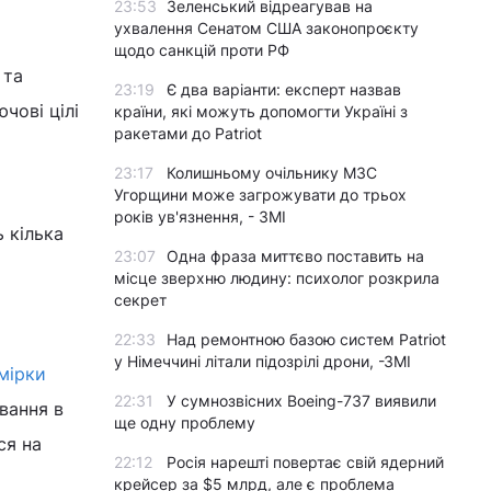
23:53
Зеленський відреагував на
ухвалення Сенатом США законопроєкту
щодо санкцій проти РФ
 та
23:19
Є два варіанти: експерт назвав
чові цілі
країни, які можуть допомогти Україні з
ракетами до Patriot
23:17
Колишньому очільнику МЗС
Угорщини може загрожувати до трьох
років ув'язнення, - ЗМІ
 кілька
23:07
Одна фраза миттєво поставить на
місце зверхню людину: психолог розкрила
секрет
22:33
Над ремонтною базою систем Patriot
у Німеччині літали підозрілі дрони, -ЗМІ
мірки
22:31
У сумнозвісних Boeing-737 виявили
вання в
ще одну проблему
ся на
22:12
Росія нарешті повертає свій ядерний
крейсер за $5 млрд, але є проблема