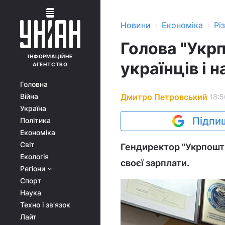
›
›
Новини
Економіка
Рі
Голова "Укр
ІНФОРМАЦІЙНЕ
українців і н
АГЕНТСТВО
Головна
Дмитро Петровський
Війна
18:5
Україна
Підпиш
Політика
Економіка
Світ
Гендиректор "Укрпошти
Екологія
своєї зарплати.
Регіони
Спорт
Наука
Техно і зв'язок
Лайт