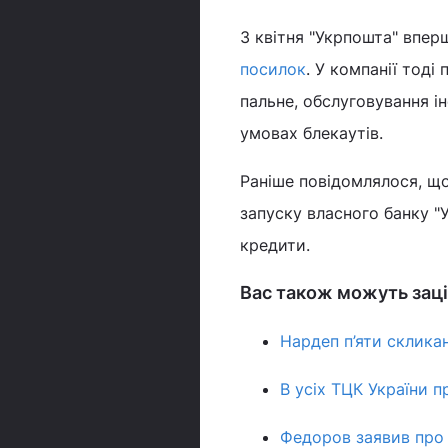
З квітня "Укрпошта" впер
посилок
. У компанії тод
пальне, обслуговування і
умовах блекаутів.
Раніше повідомлялося, щ
запуску власного банку 
кредити.
Вас також можуть заці
Нардеп п’яти скликан
В усіх ТЦК України 
Федоров заявив про н