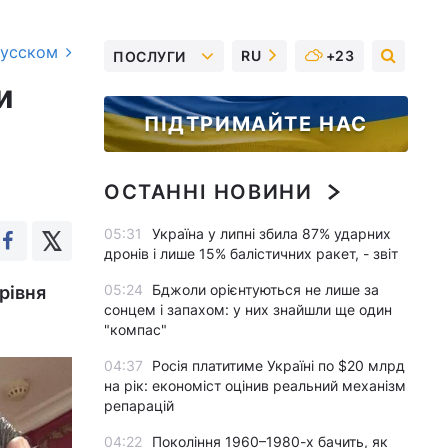
русском
RU
+23
ПОСЛУГИ
и
ПІДТРИМАЙТЕ НАС
ОСТАННІ НОВИНИ
05:31
Україна у липні збила 87% ударних
дронів і лише 15% балістичних ракет, - звіт
05:24
Бджоли орієнтуються не лише за
рівня
сонцем і запахом: у них знайшли ще один
"компас"
04:37
Росія платитиме Україні по $20 млрд
на рік: економіст оцінив реальний механізм
репарацій
04:22
Покоління 1960–1980-х бачить, як