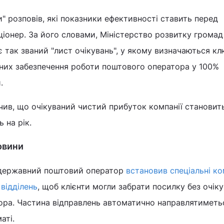
" розповів, які показники ефективності ставить перед
іонер. За його словами, Міністерство розвитку громад
так званий "лист очікувань", у якому визначаються клю
 них забезпечення роботи поштового оператора у 100%
и.
ив, що очікуваний чистий прибуток компанії становить
 на рік.
новини
і державний поштовий оператор
встановив спеціальні ко
 відділень
, щоб клієнти могли забрати посилку без очіку
тора. Частина відправлень автоматично направлятиметь
аті.