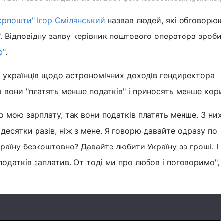
крпошти" Ігор Смілянський
назвав людей, які обговорю
". Відповідну заяву керівник поштового оператора зроби
ф"
.
 українців щодо астрономічних доходів гендиректора
що вони "платять менше податків" і приносять менше кор
ро мою зарплату, так вони податків платять менше. З ни
есятки разів, ніж з мене. Я говорю давайте одразу по
раїну безкоштовно? Давайте любити Україну за гроші. І
одатків заплатив. От тоді ми про любов і поговоримо", 