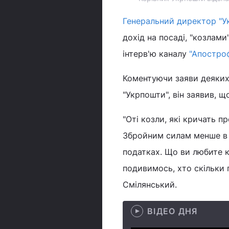
Генеральний директор "У
дохід на посаді, "козлами
інтерв'ю каналу
"Апостро
Коментуючи заяви деяких
"Укрпошти", він заявив, 
"Оті козли, які кричать п
Збройним силам менше в д
податках. Що ви любите к
подивимось, хто скільки п
Смілянський.
ВІДЕО ДНЯ