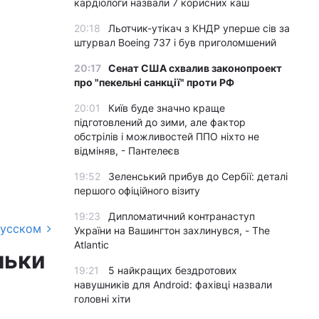
кардіологи назвали 7 корисних каш
20:18
Льотчик-утікач з КНДР уперше сів за
штурвал Boeing 737 і був приголомшений
20:17
Сенат США схвалив законопроект
про "пекельні санкції" проти РФ
20:01
Київ буде значно краще
підготовлений до зими, але фактор
обстрілів і можливостей ППО ніхто не
відміняв, - Пантелеєв
19:52
Зеленський прибув до Сербії: деталі
першого офіційного візиту
19:23
Дипломатичний контранаступ
русском
України на Вашингтон захлинувся, - The
Atlantic
льки
19:21
5 найкращих бездротових
навушників для Android: фахівці назвали
головні хіти