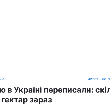
ро
читать на 
ю в Україні переписали: скі
 гектар зараз