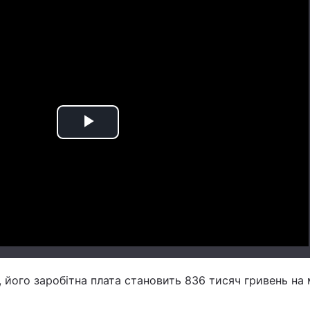
Play
Video
 його заробітна плата становить 836 тисяч гривень на 