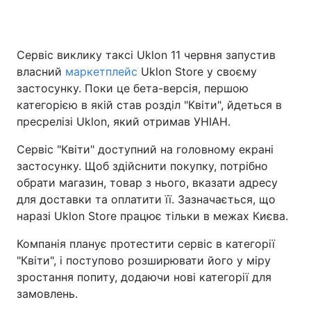
Сервіс виклику таксі Uklon 11 червня запустив
Головна
Війна
власний
маркетплейс
Uklon Store у своєму
застосунку. Поки це бета-версія, першою
Україна
Політика
категорією в якій став розділ "Квіти", йдеться в
пресрелізі Uklon, який отримав УНІАН.
Економіка
Світ
Сервіс "Квіти" доступний на головному екрані
Спорт
Наука
застосунку. Щоб здійснити покупку, потрібно
обрати магазин, товар з нього, вказати адресу
Техно і зв'язок
Лайт
для доставки та оплатити її. Зазначається, що
Зброя
Інциденти
наразі Uklon Store працює тільки в межах Києва.
Компанія планує протестити сервіс в категорії
Здоров'я
Туризм
"Квіти", і поступово розширювати його у міру
Цікавинки
Погода
зростання попиту, додаючи нові категорії для
замовлень.
Екологія
Регіони