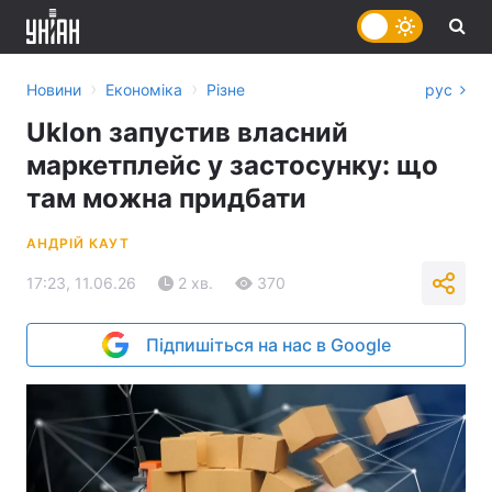
›
›
Новини
Економіка
Різне
рус
Uklon запустив власний
маркетплейс у застосунку: що
там можна придбати
АНДРІЙ КАУТ
17:23, 11.06.26
2 хв.
370
Підпишіться на нас в Google