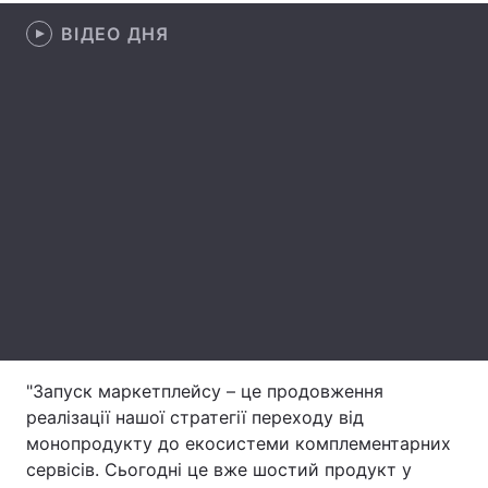
ВІДЕО ДНЯ
Лонгріди
Відео з Youtube
Статті
Інтерв'ю
Думки
Архів
Вакансії
Контакти
Послуги
"Запуск маркетплейсу – це продовження
реалізації нашої стратегії переходу від
монопродукту до екосистеми комплементарних
сервісів. Сьогодні це вже шостий продукт у