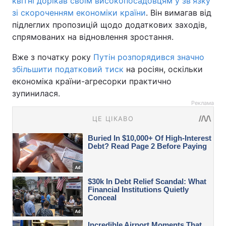
квітні дорікав своїм високопосадовцям у зв'язку
зі скороченням економіки країни
. Він вимагав від
підлеглих пропозицій щодо додаткових заходів,
спрямованих на відновлення зростання.
Вже з початку року
Путін розпорядився значно
збільшити податковий тиск
на росіян, оскільки
економіка країни-агресорки практично
зупинилася.
Реклама