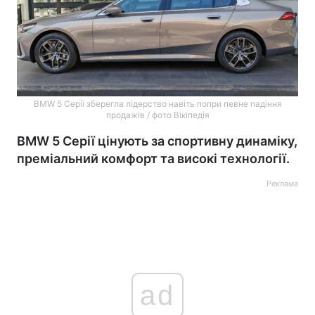
BMW 5 Серії зберегла лідерство навіть попри певне падіння
продажів / фото Вікіпедія
BMW 5 Серії цінують за спортивну динаміку,
преміальний комфорт та високі технології.
Реклама
ad