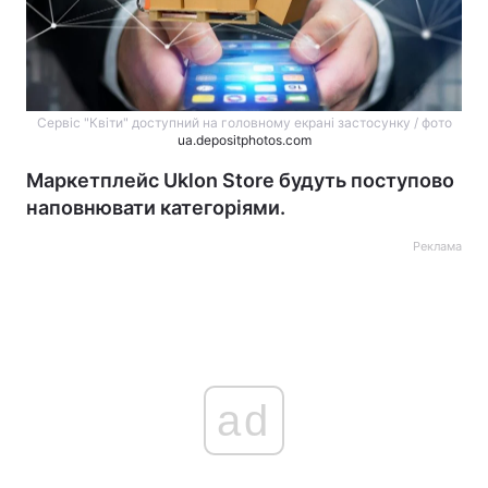
Сервіс "Квіти" доступний на головному екрані застосунку / фото
ua.depositphotos.com
Маркетплейс Uklon Store будуть поступово
наповнювати категоріями.
Реклама
ad