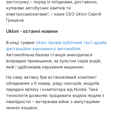
застосунку – поряд із поїздками, доставкою,
купівлею автобусних квитків та
Тема оформлення
електросамокатами", – каже CEO Uklon Сергій
Гришков.
Uklon - останні новини
В кінці травня
Uklon провів публічний тест-драйв
дистанційно керованого автомобіля
.
Автомобільна базова станція знаходилася
всередині приміщення, за пультом сидів водій,
якій і здійснював керування машиною.
На саму автівку був встановлений комплект
обладнання з 6 камер, ряду сенсорів, модулів
передачі зв’язку і комп’ютера від Nvidia. Така
технологія дозволяє працювати водієм людям з
інвалідністю – ветеранам війни з ампутаціями
нижніх кінцівок.