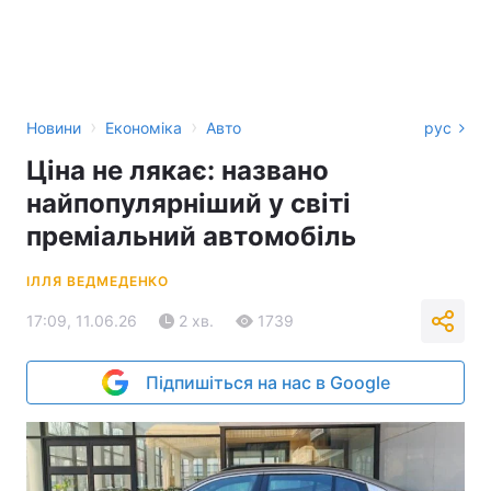
›
›
Новини
Економіка
Авто
рус
Ціна не лякає: названо
найпопулярніший у світі
преміальний автомобіль
ІЛЛЯ ВЕДМЕДЕНКО
17:09, 11.06.26
2 хв.
1739
Підпишіться на нас в Google