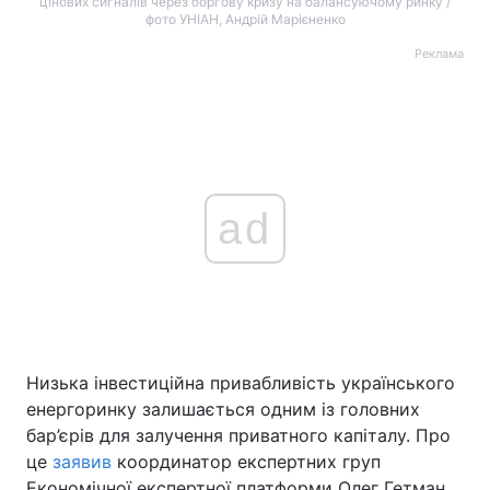
цінових сигналів через боргову кризу на балансуючому ринку /
фото УНІАН, Андрій Марієненко
Реклама
ad
Низька інвестиційна привабливість українського
енергоринку залишається одним із головних
бар’єрів для залучення приватного капіталу. Про
це
заявив
координатор експертних груп
Економічної експертної платформи Олег Гетман.