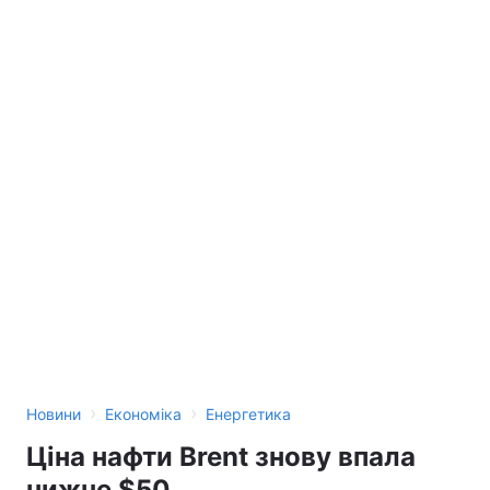
›
›
Новини
Економіка
Енергетика
Ціна нафти Brent знову впала
нижче $50