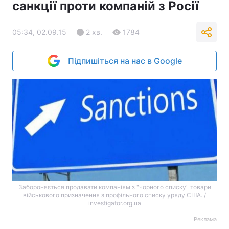
санкції проти компаній з Росії
05:34, 02.09.15
2 хв.
1784
Підпишіться на нас в Google
Забороняється продавати компаніям з "чорного списку" товари
військового призначення з профільного списку уряду США. /
investigator.org.ua
Реклама