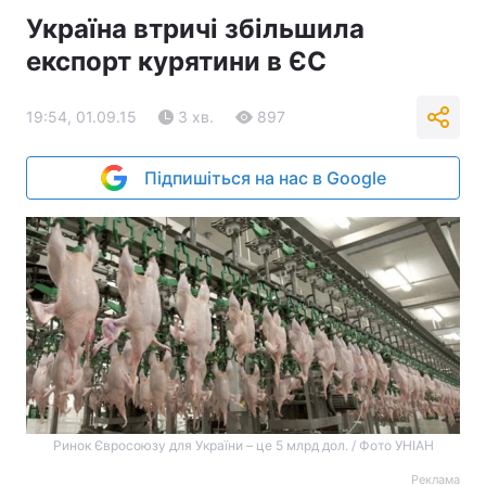
Україна втричі збільшила
експорт курятини в ЄС
19:54, 01.09.15
3 хв.
897
Підпишіться на нас в Google
Ринок Євросоюзу для України – це 5 млрд дол. / Фото УНІАН
Реклама