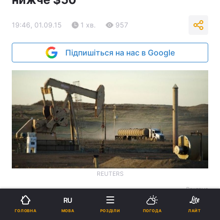
19:46, 01.09.15
1 хв.
957
Підпишіться на нас в Google
REUTERS
Реклама
RU
МОВА
ГОЛОВНА
РОЗДІЛИ
ПОГОДА
ЛАЙТ