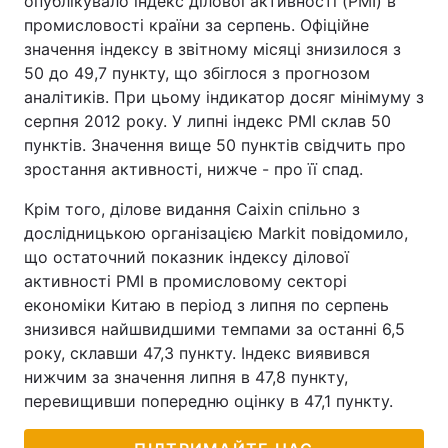
опублікувало індекс ділової активності (PMI) в
промисловості країни за серпень. Офіційне
Тема оформлення
значення індексу в звітному місяці знизилося з
50 до 49,7 пункту, що збіглося з прогнозом
аналітиків. При цьому індикатор досяг мінімуму з
серпня 2012 року. У липні індекс PMI склав 50
пунктів. Значення вище 50 пунктів свідчить про
зростання активності, нижче - про її спад.
Крім того, ділове видання Caixin спільно з
дослідницькою організацією Markit повідомило,
що остаточний показник індексу ділової
активності PMI в промисловому секторі
економіки Китаю в період з липня по серпень
знизився найшвидшими темпами за останні 6,5
року, склавши 47,3 пункту. Індекс виявився
нижчим за значення липня в 47,8 пункту,
перевищивши попередню оцінку в 47,1 пункту.