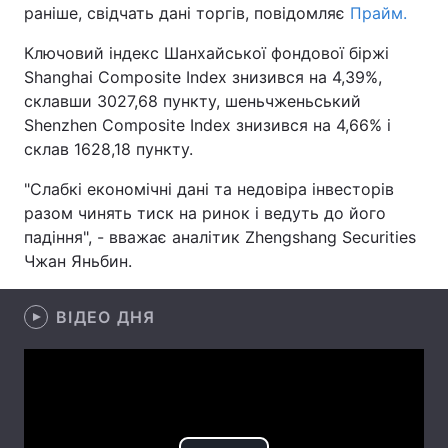
раніше, свідчать дані торгів, повідомляє
Прайм.
Ключовий індекс Шанхайської фондової біржі
Shanghai Composite Index знизився на 4,39%,
Головна
Війна
склавши 3027,68 пункту, шеньчженьський
Shenzhen Composite Index знизився на 4,66% і
Україна
Політика
склав 1628,18 пункту.
Економіка
Світ
"Слабкі економічні дані та недовіра інвесторів
разом чинять тиск на ринок і ведуть до його
Спорт
Наука
падіння", - вважає аналітик Zhengshang Securities
Чжан Яньбин.
Техно і зв'язок
Лайт
Зброя
Інциденти
ВІДЕО ДНЯ
Здоров'я
Туризм
Цікавинки
Погода
Екологія
Регіони