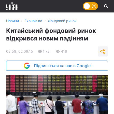
›
›
Новини
Економіка
Фондовий ринок
Китайський фондовий ринок
відкрився новим падінням
08:59, 02.09.15
1 хв.
419
Підпишіться на нас в Google