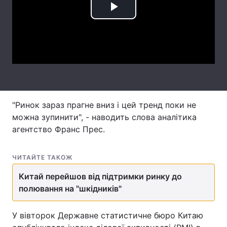
Play
Лонгріди
Video
Відео з Youtube
Статті
Інтерв'ю
Думки
Архів
Вакансії
"Ринок зараз прагне вниз і цей тренд поки не
Контакти
можна зупинити", - наводить слова аналітика
агентство Франс Прес.
Послуги
ЧИТАЙТЕ ТАКОЖ
Китай перейшов від підтримки ринку до
полювання на "шкідників"
У вівторок Державне статистичне бюро Китаю