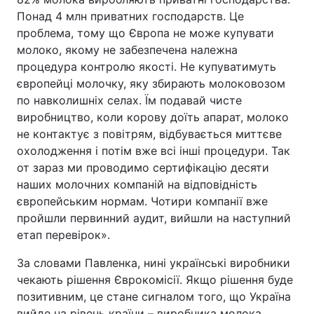
Понад 4 млн приватних господарств. Це
проблема, тому що Європа не може купувати
молоко, якому не забезпечена належна
процедура контролю якості. Не купуватимуть
європейці молочку, яку збирають молоковозом
по навколишніх селах. Їм подавай чисте
виробництво, коли корову доїть апарат, молоко
не контактує з повітрям, відбувається миттєве
охолодження і потім вже всі інші процедури. Так
от зараз ми проводимо сертифікацію десяти
наших молочних компаній на відповідність
європейським нормам. Чотири компанії вже
пройшли первинний аудит, вийшли на наступний
етап перевірок».
За словами Павленка, нині українські виробники
чекають рішення Єврокомісії. Якщо рішення буде
позитивним, це стане сигналом того, що Україна
вийде на рівень країни – виробника молока