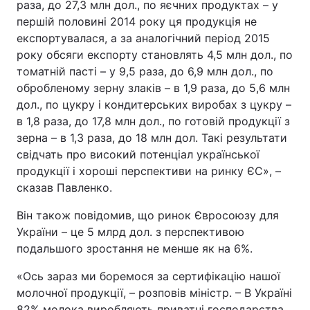
раза, до 27,3 млн дол., по яєчних продуктах – у
першій половині 2014 року ця продукція не
експортувалася, а за аналогічний період 2015
року обсяги експорту становлять 4,5 млн дол., по
томатній пасті – у 9,5 раза, до 6,9 млн дол., по
обробленому зерну злаків – в 1,9 раза, до 5,6 млн
дол., по цукру і кондитерських виробах з цукру –
в 1,8 раза, до 17,8 млн дол., по готовій продукції з
зерна – в 1,3 раза, до 18 млн дол. Такі результати
свідчать про високий потенціал української
продукції і хороші перспективи на ринку ЄС», –
сказав Павленко.
Він також повідомив, що ринок Євросоюзу для
України – це 5 млрд дол. з перспективою
подальшого зростання не менше як на 6%.
«Ось зараз ми боремося за сертифікацію нашої
молочної продукції, – розповів міністр. – В Україні
82% молока виробляють приватні господарства.