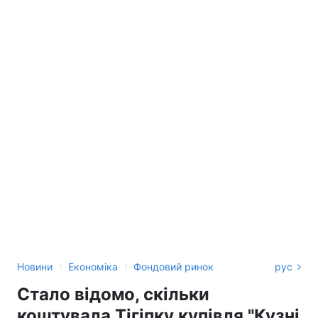
›
›
Новини
Економіка
Фондовий ринок
рус
Стало відомо, скільки
коштувала Тігіпку купівля "Кузні