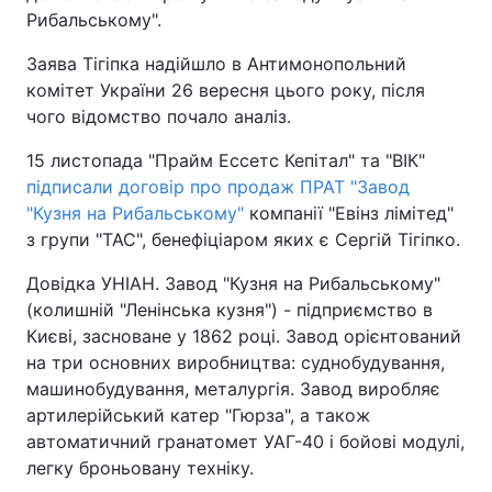
Рибальському".
Заява Тігіпка надійшло в Антимонопольний
комітет України 26 вересня цього року, після
чого відомство почало аналіз.
15 листопада "Прайм Ессетс Кепітал" та "ВІК"
підписали договір про продаж ПРАТ "Завод
"Кузня на Рибальському"
компанії "Евінз лімітед"
з групи "ТАС", бенефіціаром яких є Сергій Тігіпко.
Довідка УНІАН. Завод "Кузня на Рибальському"
(колишній "Ленінська кузня") - підприємство в
Києві, засноване у 1862 році. Завод орієнтований
на три основних виробництва: суднобудування,
машинобудування, металургія. Завод виробляє
артилерійський катер "Гюрза", а також
автоматичний гранатомет УАГ-40 і бойові модулі,
легку броньовану техніку.