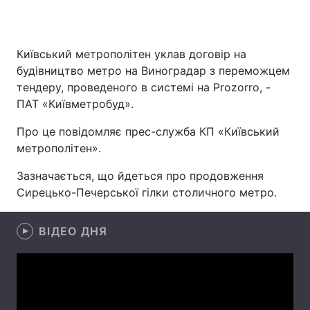
Київський метрополітен уклав договір на
Головна
Війна
будівництво метро на Виноградар з переможцем
тендеру, проведеного в системі на Prozorro, -
Україна
Політика
ПАТ «Київметробуд».
Економіка
Світ
Про це повідомляє прес-служба КП «Київський
метрополітен».
Спорт
Наука
Зазначається, що йдеться про продовження
Техно і зв'язок
Лайт
Сирецько-Печерської гілки столичного метро.
Зброя
Інциденти
ВІДЕО ДНЯ
Здоров'я
Туризм
Цікавинки
Погода
Екологія
Регіони