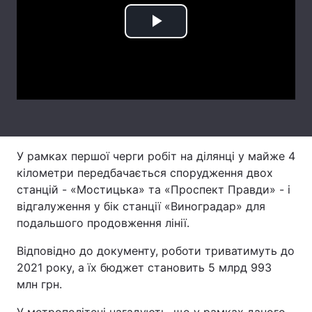
Лонгріди
Play
Video
Відео з Youtube
Статті
Інтерв'ю
Думки
Архів
Вакансії
У рамках першої черги робіт на ділянці у майже 4
Контакти
кілометри передбачається спорудження двох
Послуги
станцій - «Мостицька» та «Проспект Правди» - і
відгалуження у бік станції «Виноградар» для
подальшого продовження лінії.
Відповідно до документу, роботи триватимуть до
2021 року, а їх бюджет становить 5 млрд 993
млн грн.