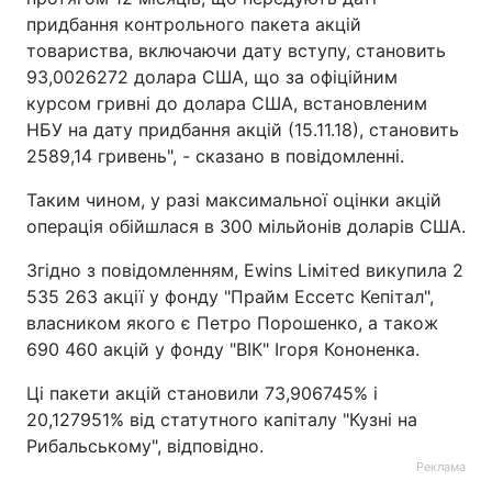
придбання контрольного пакета акцій
товариства, включаючи дату вступу, становить
93,0026272 долара США, що за офіційним
курсом гривні до долара США, встановленим
НБУ на дату придбання акцій (15.11.18), становить
2589,14 гривень", - сказано в повідомленні.
Таким чином, у разі максимальної оцінки акцій
операція обійшлася в 300 мільйонів доларів США.
Згідно з повідомленням, Еwins Liмiтеd викупила 2
535 263 акції у фонду "Прайм Ессетс Кепітал",
власником якого є Петро Порошенко, а також
690 460 акцій у фонду "ВІК" Ігоря Кононенка.
Ці пакети акцій становили 73,906745% і
20,127951% від статутного капіталу "Кузні на
Рибальському", відповідно.
Реклама