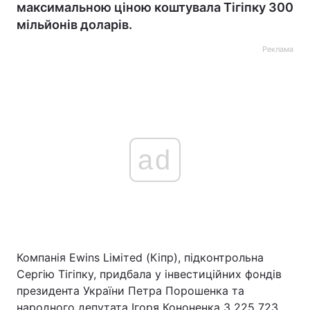
максимальною ціною коштувала Тігіпку 300
мільйонів доларів.
Реклама
ad
Компанія Еwins Liмiтеd (Кіпр), підконтрольна
Сергію Тігіпку, придбала у інвестиційних фондів
президента України Петра Порошенка та
народного депутата Ігоря Кононенка 3 225 723