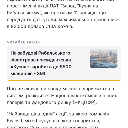
прості іменні акції ПАТ "Завод "Кузня на
Рибальському", які протягом 12 місяців, що
передують даті угоди, максимально оцінювалися
в 93,003 долара США кожна.
ЧИТАЙТЕ ТАКОЖ
На забудові Рибальського
півострова президентська
«Кузня» заробить до $500
мільйонів - ЗМІ
Про це сказано в повідомленні підприємства в
системі розкриття Національної комісії з цінних
паперів та фондового ринку (НКЦПФР).
"Найвища ціна однієї акції, за якою компанія
Еwins Liмiтеd купувала акції товариства,
протягом 12 місяців, що передують даті