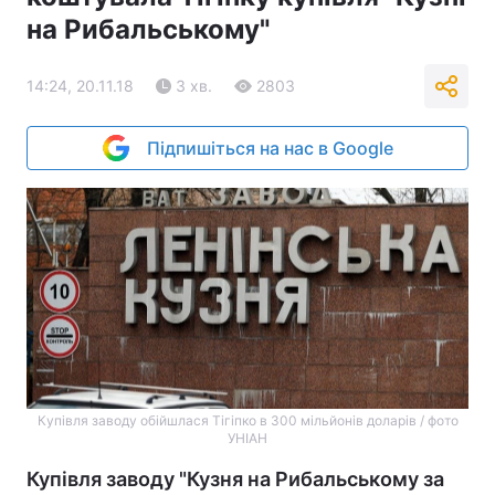
на Рибальському"
14:24, 20.11.18
3 хв.
2803
Підпишіться на нас в Google
Купівля заводу обійшлася Тігіпко в 300 мільйонів доларів / фото
УНІАН
Купівля заводу "Кузня на Рибальському за