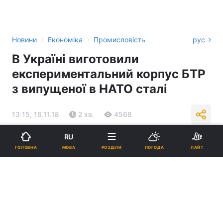
›
›
Новини
Економіка
Промисловість
рус
В Україні виготовили
експериментальний корпус БТР
з випущеної в НАТО сталі
13:15, 16.11.18
2 хв.
4568
RU
Підпишіться на нас в Google
МОВА
ГОЛОВНА
РОЗДІЛИ
ПОГОДА
ЛАЙТ