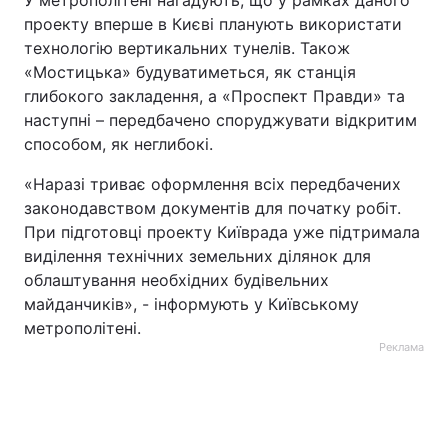
У метрополітені нагадують, що у рамках даного
проекту вперше в Києві планують використати
Тема оформлення
технологію вертикальних тунелів. Також
«Мостицька» будуватиметься, як станція
глибокого закладення, а «Проспект Правди» та
наступні – передбачено споруджувати відкритим
способом, як неглибокі.
«Наразі триває оформлення всіх передбачених
законодавством документів для початку робіт.
При підготовці проекту Київрада уже підтримала
виділення технічних земельних ділянок для
облаштування необхідних будівельних
майданчиків», - інформують у Київському
метрополітені.
Реклама