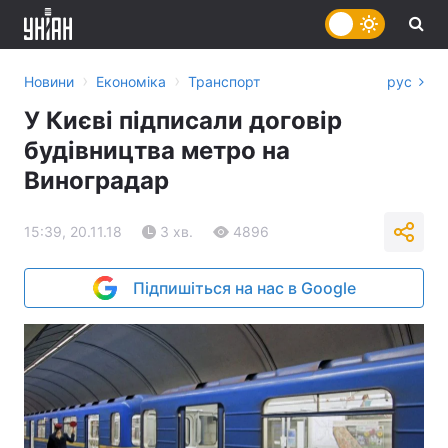
›
›
Новини
Економіка
Транспорт
рус
У Києві підписали договір
будівництва метро на
Виноградар
15:39, 20.11.18
3 хв.
4896
Підпишіться на нас в Google