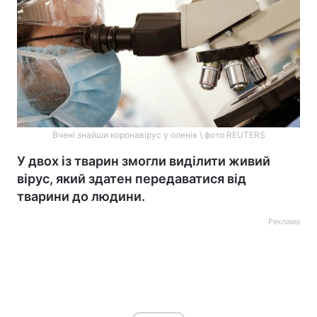
Вчені знайши коронавірус у оленів \ фото REUTERS
У двох із тварин змогли виділити живий
вірус, який здатен передаватися від
тварини до людини.
Реклама