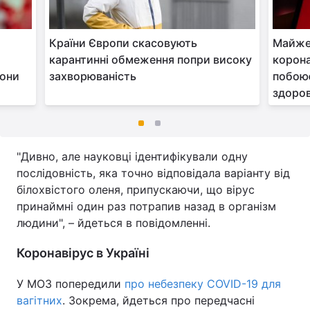
Країни Європи скасовують
Майже 
карантинні обмеження попри високу
корона
рони
захворюваність
побою
здоров
"Дивно, але науковці ідентифікували одну
послідовність, яка точно відповідала варіанту від
білохвістого оленя, припускаючи, що вірус
принаймні один раз потрапив назад в організм
людини", – йдеться в повідомленні.
Коронавірус в Україні
У МОЗ попередили
про небезпеку COVID-19 для
вагітних
. Зокрема, йдеться про передчасні