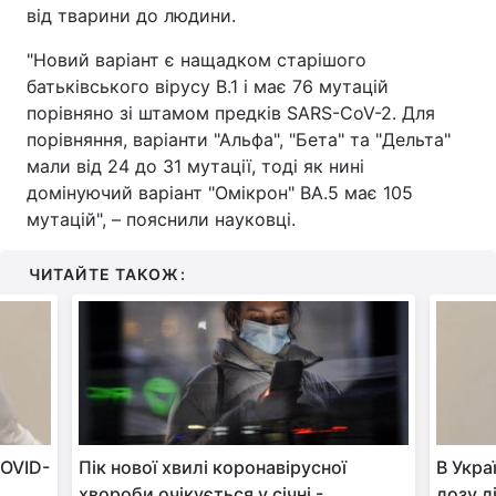
від тварини до людини.
"Новий варіант є нащадком старішого
батьківського вірусу B.1 і має 76 мутацій
порівняно зі штамом предків SARS-CoV-2. Для
порівняння, варіанти "Альфа", "Бета" та "Дельта"
мали від 24 до 31 мутації, тоді як нині
домінуючий варіант "Омікрон" BA.5 має 105
мутацій", – пояснили науковці.
ЧИТАЙТЕ ТАКОЖ:
COVID-
Пік нової хвилі коронавірусної
В Укра
хвороби очікується у січні -
дозу д