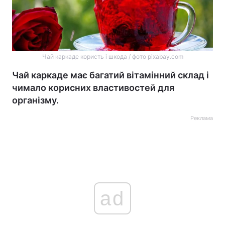
Чай каркаде користь і шкода / фото pixabay.com
Чай каркаде має багатий вітамінний склад і
чимало корисних властивостей для
організму.
Реклама
ad