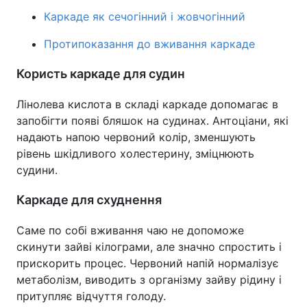
Каркаде як сечогінний і жовчогінний
Лонгріди
Протипоказання до вживання каркаде
Відео з Youtube
Статті
Користь каркаде для судин
Інтерв'ю
Думки
Лінолева кислота в складі каркаде допомагає в
запобігти появі бляшок на судинах. Антоціани, які
Архів
Вакансії
надають напою червоний колір, зменшують
рівень шкідливого холестерину, зміцнюють
Контакти
судини.
Послуги
Каркаде для схуднення
Саме по собі вживання чаю не допоможе
скинути зайві кілограми, але значно спростить і
прискорить процес. Червоний напій нормалізує
метаболізм, виводить з організму зайву рідину і
притупляє відчуття голоду.