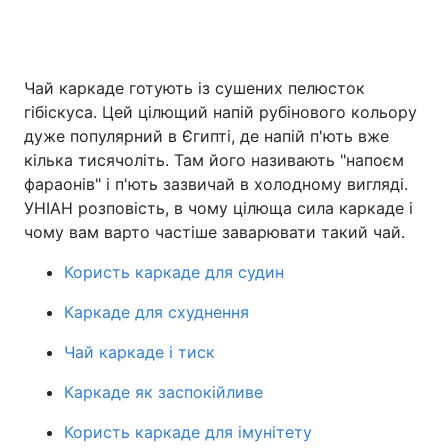
Головна
Війна
Чай каркаде готують із сушених пелюсток
гібіскуса. Цей цілющий напій рубінового кольору
Україна
Політика
дуже популярний в Єгипті, де напій п'ють вже
кілька тисячоліть. Там його називають "напоєм
Економіка
Світ
фараонів" і п'ють зазвичай в холодному вигляді.
УНІАН розповість, в чому цілюща сила каркаде і
Спорт
Наука
чому вам варто частіше заварювати такий чай.
Техно і зв'язок
Лайт
Користь каркаде для судин
Зброя
Інциденти
Каркаде для схуднення
Здоров'я
Туризм
Чай каркаде і тиск
Каркаде як заспокійливе
Цікавинки
Погода
Користь каркаде для імунітету
Екологія
Регіони