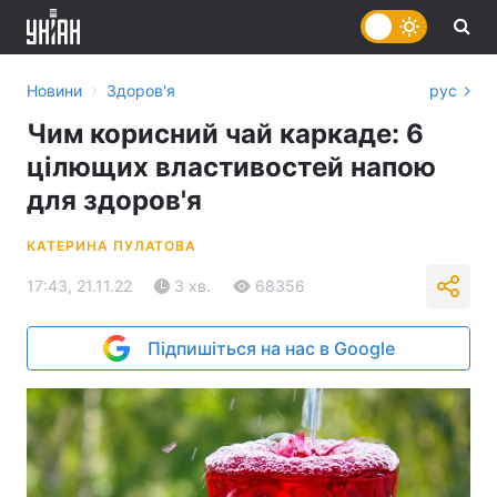
›
Новини
Здоров'я
рус
Чим корисний чай каркаде: 6
цілющих властивостей напою
для здоров'я
КАТЕРИНА ПУЛАТОВА
17:43, 21.11.22
3 хв.
68356
Підпишіться на нас в Google