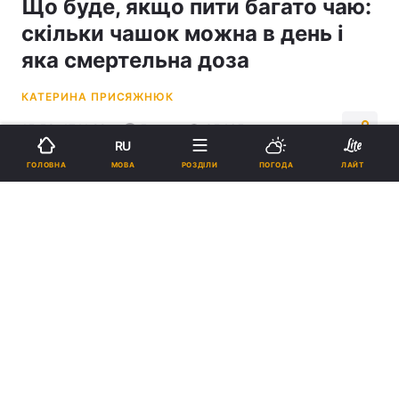
Що буде, якщо пити багато чаю:
скільки чашок можна в день і
яка смертельна доза
КАТЕРИНА ПРИСЯЖНЮК
15:59, 17.11.22
5 хв.
35465
RU
МОВА
ГОЛОВНА
РОЗДІЛИ
ПОГОДА
ЛАЙТ
Підпишіться на нас в Google
Не можна пити забагато чаю / фото flickr.com/neutrongirl