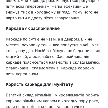
відома. Чай каркаде рекомендується регулярно
пити всім гіпертонікам. Напій ефективніше
знижує тиск в холодному вигляді, тому його не
варто пити відразу після заварювання.
Каркаде як заспокійливе
Каркаде по суті є не чаєм, а відваром. Він не
містить речовину танін, яка присутня в чаї і має
тонізуючу дію. Напій з гібіскуса не бадьорить, як
міцний чай, а розслабляє. Заспокійлива дія
каркаде пояснюється наявністю в складі магнію,
флавоноїдів і спазмолітиків. Каркаде корисно
пити перед сном.
Користь каркаде для імунітету
Багатий склад вітамінів і мікроелементів робить
каркаде відмінним напоєм в холодну пору року,
коли спостерігається розгул простудних