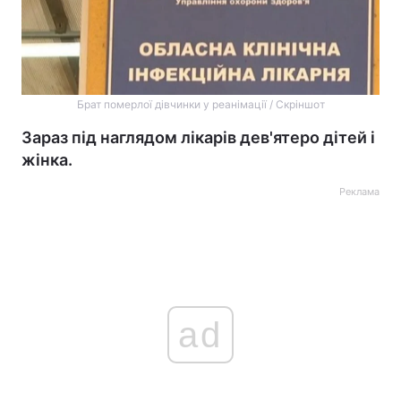
Брат померлої дівчинки у реанімації / Скріншот
Зараз під наглядом лікарів дев'ятеро дітей і
жінка.
Реклама
ad