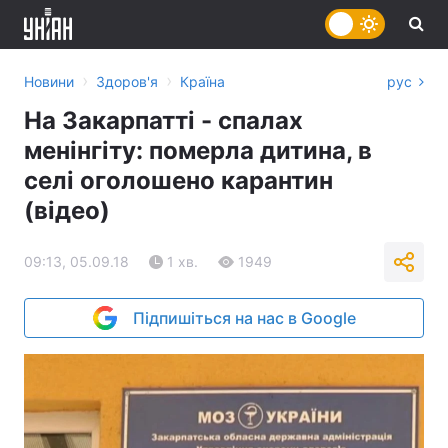
›
›
Новини
Здоров'я
Країна
рус
На Закарпатті - спалах
менінгіту: померла дитина, в
селі оголошено карантин
(відео)
09:13, 05.09.18
1 хв.
1949
Підпишіться на нас в Google