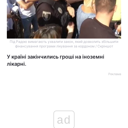
Під Радою вимагають ухвалити закон, який дозволить збільшити
фінансування програми лікування за кордоном / Скріншот
У країні закінчились гроші на іноземні
лікарні.
Реклама
ad