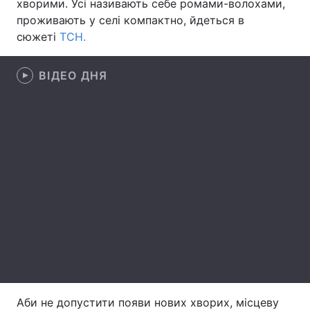
хворими. Усі називають себе ромами-волохами,
проживають у селі компактно, йдеться в
Лонгріди
сюжеті
ТСН.
Відео з Youtube
Статті
ВІДЕО ДНЯ
Інтерв'ю
Думки
Архів
Вакансії
Контакти
Послуги
Аби не допустити появи нових хворих, місцеву