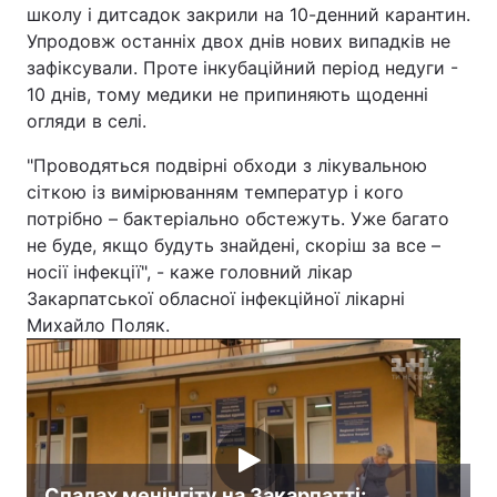
школу і дитсадок закрили на 10-денний карантин.
Тема оформлення
Упродовж останніх двох днів нових випадків не
зафіксували. Проте інкубаційний період недуги -
10 днів, тому медики не припиняють щоденні
огляди в селі.
"Проводяться подвірні обходи з лікувальною
сіткою із вимірюванням температур і кого
потрібно – бактеріально обстежуть. Уже багато
не буде, якщо будуть знайдені, скоріш за все –
носії інфекції", - каже головний лікар
Закарпатської обласної інфекційної лікарні
Михайло Поляк.
Спалах менінгіту на Закарпатті: