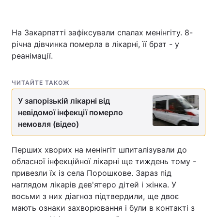
На Закарпатті зафіксували спалах менінгіту. 8-
Головна
Війна
річна дівчинка померла в лікарні, її брат - у
реанімації.
Україна
Політика
ЧИТАЙТЕ ТАКОЖ
Економіка
Світ
У запорізькій лікарні від
Спорт
Наука
невідомої інфекції померло
немовля (відео)
Техно і зв'язок
Лайт
Зброя
Інциденти
Перших хворих на менінгіт шпиталізували до
обласної інфекційної лікарні ще тиждень тому -
Здоров'я
Туризм
привезли їх із села Порошкове. Зараз під
наглядом лікарів дев'ятеро дітей і жінка. У
Цікавинки
Погода
восьми з них діагноз підтвердили, ще двоє
мають ознаки захворювання і були в контакті з
Екологія
Регіони