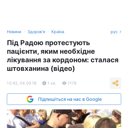
›
›
Новини
Здоров'я
Країна
рус
Під Радою протестують
пацієнти, яким необхідне
лікування за кордоном: сталася
штовханина (відео)
13:42, 04.09.18
1 хв.
1178
Підпишіться на нас в Google