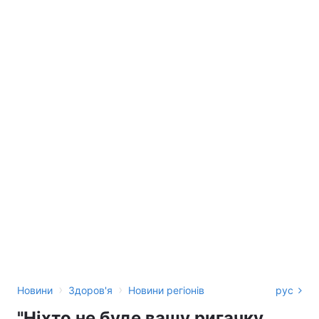
›
›
Новини
Здоров'я
Новини регіонів
рус
"Ніхто не буде вашу ригачку