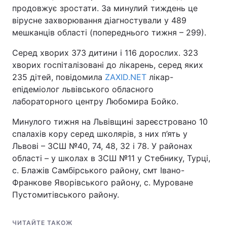
продовжує зростати. За минулий тиждень це
вірусне захворювання діагностували у 489
мешканців області (попереднього тижня – 299).
Серед хворих 373 дитини і 116 дорослих. 323
хворих госпіталізовані до лікарень, серед яких
235 дітей, повідомила
ZAXID.NET
лікар-
епідеміолог львівського обласного
лабораторного центру Любомира Бойко.
Минулого тижня на Львівщині зареєстровано 10
спалахів кору серед школярів, з них п’ять у
Львові – ЗСШ №40, 74, 48, 32 і 78. У районах
області – у школах в ЗСШ №11 у Стебнику, Турці,
с. Блажів Самбірського району, смт Івано-
Франкове Яворівського району, с. Муроване
Пустомитівського району.
ЧИТАЙТЕ ТАКОЖ