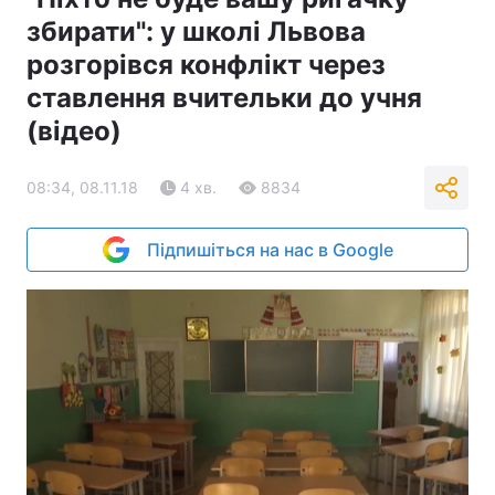
збирати": у школі Львова
розгорівся конфлікт через
ставлення вчительки до учня
(відео)
08:34, 08.11.18
4 хв.
8834
Підпишіться на нас в Google