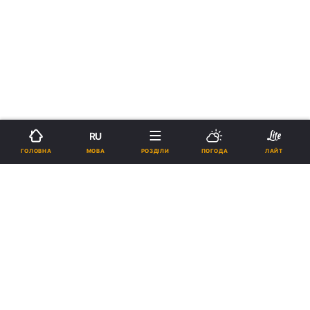
RU
МОВА
ГОЛОВНА
РОЗДІЛИ
ПОГОДА
ЛАЙТ
›
›
Новини
Здоров'я
Новини регіонів
рус