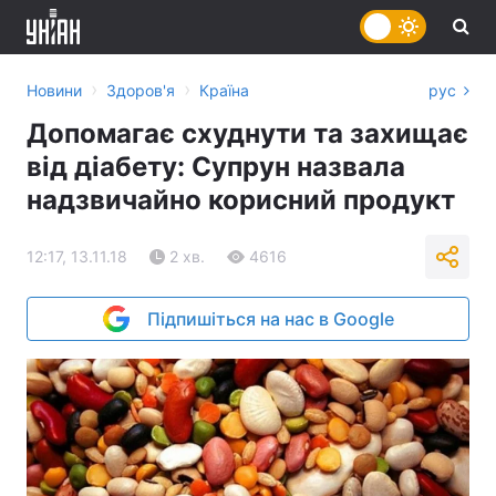
›
›
Новини
Здоров'я
Країна
рус
Допомагає схуднути та захищає
від діабету: Супрун назвала
надзвичайно корисний продукт
12:17, 13.11.18
2 хв.
4616
Підпишіться на нас в Google