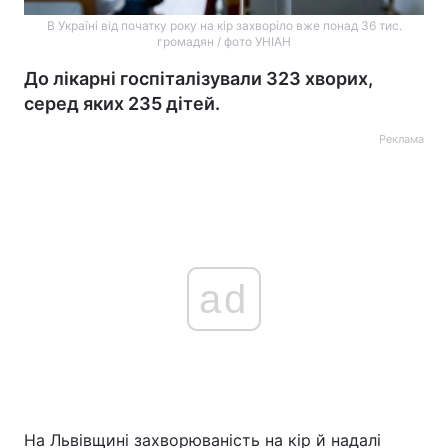
В Україні від початку року на кір захворіло вже понад 36 тис.
громадян / фото УНІАН
До лікарні госпіталізували 323 хворих,
серед яких 235 дітей.
Реклама
ad
На Львівщині захворюваність на кір й надалі