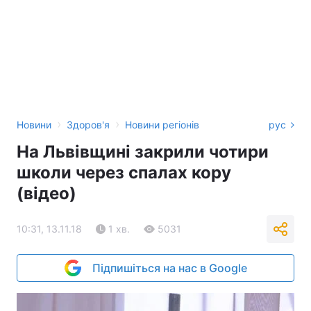
›
›
Новини
Здоров'я
Новини регіонів
рус
На Львівщині закрили чотири
школи через спалах кору
(відео)
10:31, 13.11.18
1 хв.
5031
Підпишіться на нас в Google