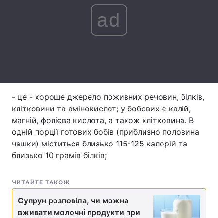
ad
Лонгріди
Відео з Youtube
Статті
Інтерв'ю
Думки
Архів
Вакансії
- це - хороше джерело поживних речовин, білків,
клітковини та амінокислот; у бобових є калій,
Контакти
магній, фолієва кислота, а також клітковина. В
одній порції готових бобів (приблизно половина
Послуги
чашки) міститься близько 115-125 калорій та
близько 10 грамів білків;
ЧИТАЙТЕ ТАКОЖ
Супрун розповіла, чи можна
вживати молочні продукти при