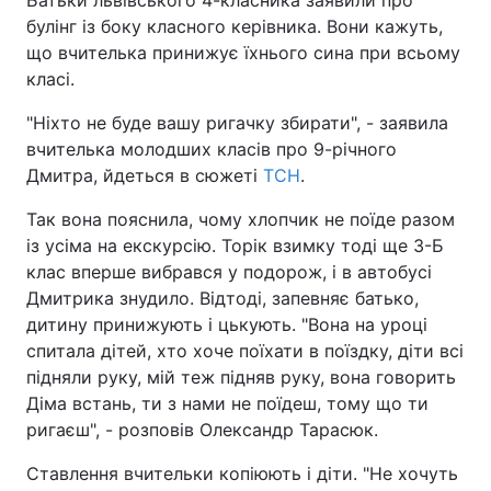
Батьки львівського 4-класника заявили про
булінг із боку класного керівника. Вони кажуть,
що вчителька принижує їхнього сина при всьому
класі.
"Ніхто не буде вашу ригачку збирати", - заявила
вчителька молодших класів про 9-річного
Дмитра, йдеться в сюжеті
ТСН
.
Так вона пояснила, чому хлопчик не поїде разом
із усіма на екскурсію. Торік взимку тоді ще 3-Б
клас вперше вибрався у подорож, і в автобусі
Дмитрика знудило. Відтоді, запевняє батько,
дитину принижують і цькують. "Вона на уроці
спитала дітей, хто хоче поїхати в поїздку, діти всі
підняли руку, мій теж підняв руку, вона говорить
Діма встань, ти з нами не поїдеш, тому що ти
ригаєш", - розповів Олександр Тарасюк.
Ставлення вчительки копіюють і діти. "Не хочуть