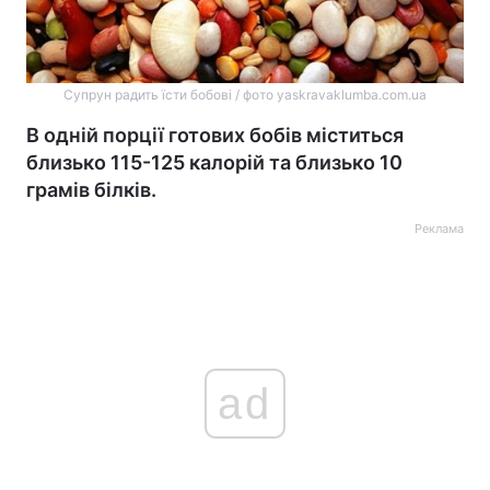
Супрун радить їсти бобові / фото yaskravaklumba.com.ua
В одній порції готових бобів міститься
близько 115-125 калорій та близько 10
грамів білків.
Реклама
ad