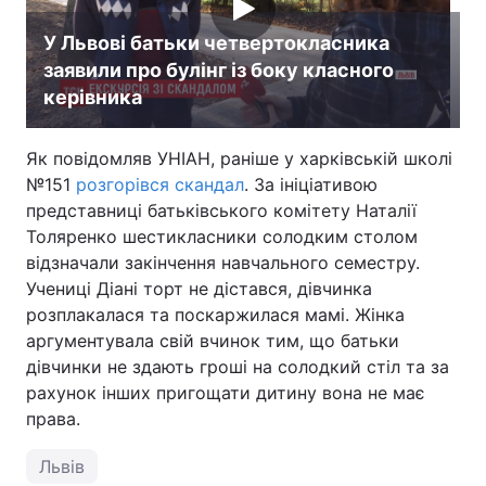
У Львові батьки четвертокласника
заявили про булінг із боку класного
керівника
Як повідомляв УНІАН, раніше у харківській школі
№151
розгорівся скандал
. За ініціативою
представниці батьківського комітету Наталії
Толяренко шестикласники солодким столом
відзначали закінчення навчального семестру.
Учениці Діані торт не дістався, дівчинка
розплакалася та поскаржилася мамі. Жінка
аргументувала свій вчинок тим, що батьки
дівчинки не здають гроші на солодкий стіл та за
рахунок інших пригощати дитину вона не має
права.
Львів