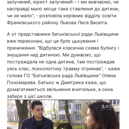
залучений, юрист залучений – і ми вивчаємо, чи
насправді мало місце таке ставлення до дитини,
чи не мало", - розповіла керівник відділу освіти
Франківського району Львова Леся Васюта.
А от представники батьківської ради Львівщини
вже переконані, що це було цькування і
приниження. "Відбулася класична схема булінгу і
знущання над дитиною. Ми думаємо, що
постраждала не одна дитина, там постраждав
уесь клас, психологічну травму отримав", - каже
голова ГО "Батьківська рада Львівщини" Олена
Пономарева. Батько ж Дмитрика каже, що
домагатиметься звільнення вчительки, а сина
забере з цієї школи.