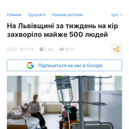
›
›
Новини
Здоров'я
Новини регіонів
рус
На Львівщині за тиждень на кір
захворіло майже 500 людей
12:22, 12.11.18
1 хв.
4177
Підпишіться на нас в Google