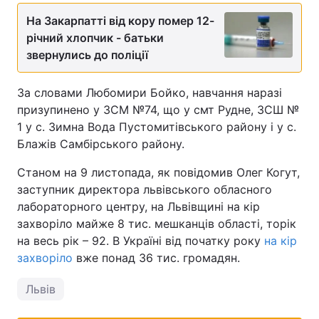
На Закарпатті від кору помер 12-
річний хлопчик - батьки
звернулись до поліції
За словами Любомири Бойко, навчання наразі
призупинено у ЗСМ №74, що у смт Рудне, ЗСШ №
1 у с. Зимна Вода Пустомитівського району і у с.
Блажів Самбірського району.
Станом на 9 листопада, як повідомив Олег Когут,
заступник директора львівського обласного
лабораторного центру, на Львівщині на кір
захворіло майже 8 тис. мешканців області, торік
на весь рік – 92. В Україні від початку року
на кір
захворіло
вже понад 36 тис. громадян.
Львів