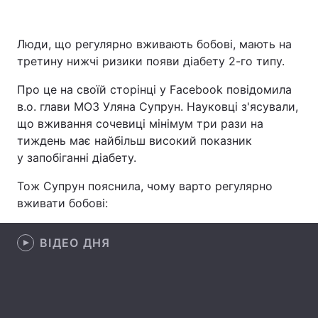
Люди, що регулярно вживають бобові, мають на
третину нижчі ризики появи діабету 2-го типу.
Головна
Війна
Про це на своїй сторінці у Facebook повідомила
Україна
Політика
в.о. глави МОЗ Уляна Супрун. Науковці з'ясували,
що вживання сочевиці мінімум три рази на
Економіка
Світ
тиждень має найбільш високий показник
Спорт
Наука
у запобіганні діабету.
Тож Супрун пояснила, чому варто регулярно
Техно і зв'язок
Лайт
вживати бобові:
Зброя
Інциденти
ВІДЕО ДНЯ
Здоров'я
Туризм
Цікавинки
Погода
Екологія
Регіони