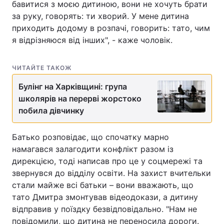
бавитися з моєю дитиною, вони не хочуть брати
за руку, говорять: ти хворий. У мене дитина
приходить додому в розпачі, говорить: тато, чим
я відрізняюся від інших", - каже чоловік.
ЧИТАЙТЕ ТАКОЖ
Булінг на Харківщині: група
школярів на перерві жорстоко
побила дівчинку
Батько розповідає, що спочатку марно
намагався залагодити конфлікт разом із
дирекцією, тоді написав про це у соцмережі та
звернувся до відділу освіти. На захист вчительки
стали майже всі батьки – вони вважають, що
тато Дмитра змонтував відеодокази, а дитину
відправив у поїздку безвідповідально. "Нам не
повідомили, що дитина не переносила дороги.