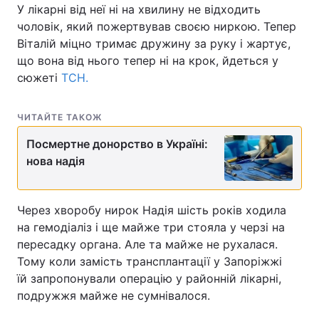
У лікарні від неї ні на хвилину не відходить
Лонгріди
чоловік, який пожертвував своєю ниркою. Тепер
Віталій міцно тримає дружину за руку і жартує,
що вона від нього тепер ні на крок, йдеться у
Відео з Youtube
Статті
сюжеті
ТСН.
Інтерв'ю
Думки
ЧИТАЙТЕ ТАКОЖ
Архів
Вакансії
Посмертне донорство в Україні:
нова надія
Контакти
Послуги
Через хворобу нирок Надія шість років ходила
на гемодіаліз і ще майже три стояла у черзі на
пересадку органа. Але та майже не рухалася.
Тому коли замість трансплантації у Запоріжжі
їй запропонували операцію у районній лікарні,
подружжя майже не сумнівалося.