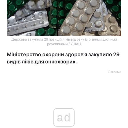
Держава закупила 29 позицій ліків від раку із різними діючими
речовинами / УНІАН
Міністерство охорони здоров’я закупило 29
видів ліків для онкохворих.
Реклама
ad