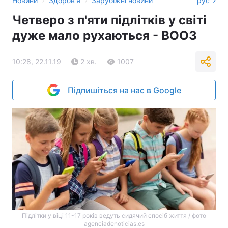
Новини
Здоров'я
Зарубіжні новини
рус
Четверо з п'яти підлітків у світі
дуже мало рухаються - ВООЗ
10:28, 22.11.19
2 хв.
1007
Підпишіться на нас в Google
Підлітки у віці 11-17 років ведуть сидячий спосіб життя / фото
agenciadenoticias.es