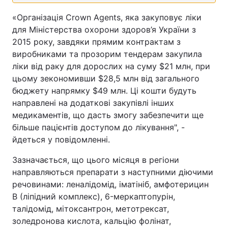
«Організація Crown Agents, яка закуповує ліки
для Міністерства охорони здоров’я України з
2015 року, завдяки прямим контрактам з
виробниками та прозорим тендерам закупила
ліки від раку для дорослих на суму $21 млн, при
цьому зекономивши $28,5 млн від загального
бюджету напрямку $49 млн. Ці кошти будуть
направлені на додаткові закупівлі інших
медикаментів, що дасть змогу забезпечити ще
більше пацієнтів доступом до лікування", -
йдеться у повідомленні.
Зазначається, що цього місяця в регіони
направляються препарати з наступними діючими
речовинами: леналідомід, іматініб, амфотерицин
B (ліпідний комплекс), 6-меркаптопурін,
талідомід, мітоксантрон, метотрексат,
золедронова кислота, кальцію фолінат,