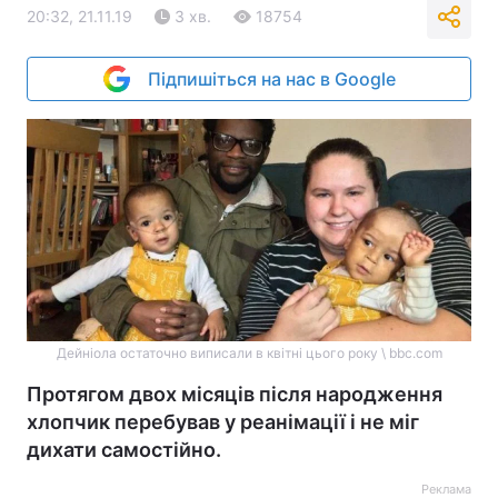
20:32, 21.11.19
3 хв.
18754
Підпишіться на нас в Google
Дейніола остаточно виписали в квітні цього року \ bbc.com
Протягом двох місяців після народження
хлопчик перебував у реанімації і не міг
дихати самостійно.
Реклама