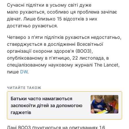
Сучасні підлітки в усьому світі дуже
мало рухаються, особливо ця проблема зачіпає
дівчат. Лише близько 15 відсотків з них
достатньо рухаються.
Четверо з п'яти підлітків рухаються недостатньо,
стверджується в дослідженні Всесвітньої
організації охорони здоров'я (ВООЗ),
опублікованому в п'ятницю, 22 листопада, в
спеціалізованому науковому журналі The Lancet,
пише
DW
.
ЧИТАЙТЕ ТАКОЖ
Батьки часто намагаються
заспокоїти дітей за допомогою
гаджетів
Дані ВООЗ ґрунтуються на опитуваннях 1,6