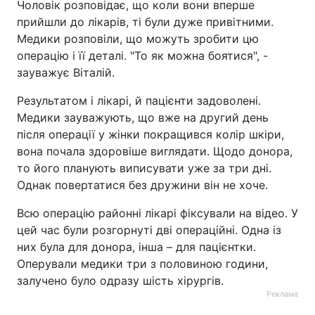
Чоловік розповідає, що коли вони вперше
прийшли до лікарів, ті були дуже привітними.
Тема оформлення
Медики розповіли, що можуть зробити цю
операцію і її деталі. "То як можна боятися", -
зауважує Віталій.
Результатом і лікарі, й пацієнти задоволені.
Медики зауважують, що вже на другий день
після операції у жінки покращився колір шкіри,
вона почала здоровіше виглядати. Щодо донора,
то його планують виписувати уже за три дні.
Однак повертатися без дружини він не хоче.
Всю операцію районні лікарі фіксували на відео. У
цей час були розгорнуті дві операційні. Одна із
них була для донора, інша – для пацієнтки.
Оперували медики три з половиною години,
залучено було одразу шість хірургів.
Реклама