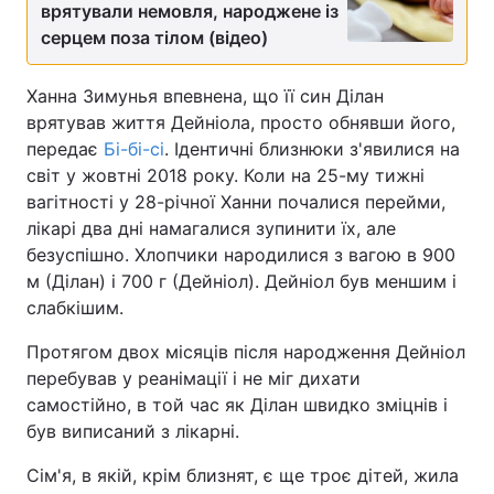
врятували немовля, народжене із
серцем поза тілом (відео)
Ханна Зимунья впевнена, що її син Ділан
врятував життя Дейніола, просто обнявши його,
передає
Бі-бі-сі
. Ідентичні близнюки з'явилися на
світ у жовтні 2018 року. Коли на 25-му тижні
вагітності у 28-річної Ханни почалися перейми,
лікарі два дні намагалися зупинити їх, але
безуспішно. Хлопчики народилися з вагою в 900
м (Ділан) і 700 г (Дейніол). Дейніол був меншим і
слабкішим.
Протягом двох місяців після народження Дейніол
перебував у реанімації і не міг дихати
самостійно, в той час як Ділан швидко зміцнів і
був виписаний з лікарні.
Сім'я, в якій, крім близнят, є ще троє дітей, жила