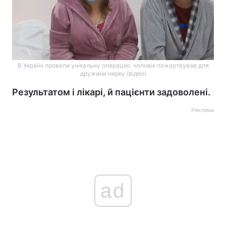
В Україні провели унікальну операцію: чоловік пожертвував для
дружини нирку (відео)
Результатом і лікарі, й пацієнти задоволені.
Реклама
ad