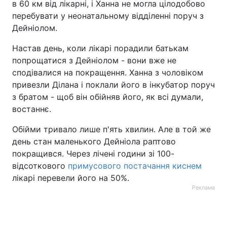
в 60 км від лікарні, і Ханна не могла цілодобово
перебувати у неонатальному відділенні поруч з
Дейніолом.
Настав день, коли лікарі порадили батькам
попрощатися з Дейніолом - вони вже не
сподівалися на покращення. Ханна з чоловіком
привезли Ділана і поклали його в інкубатор поруч
з братом - щоб він обійняв його, як всі думали,
востаннє.
Обійми тривало лише п'ять хвилин. Але в той же
день стан маленького Дейніола раптово
покращився. Через лічені години зі 100-
відсоткового
примусового постачання киснем
лікарі перевели його на 50%.
Реклама