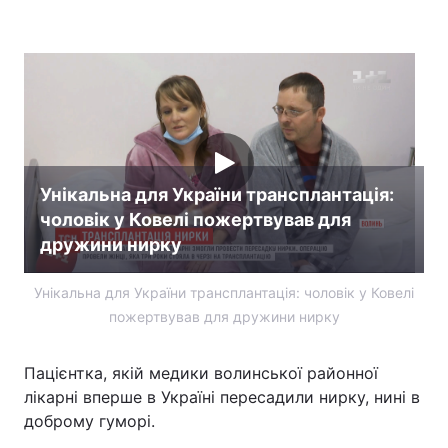
Головна
Війна
Україна
Політика
Економіка
Світ
Унікальна для України трансплантація:
Спорт
чоловік у Ковелі пожертвував для
Наука
дружини нирку
Техно і зв'язок
Лайт
Унікальна для України трансплантація: чоловік у Ковелі
Зброя
Інциденти
пожертвував для дружини нирку
Здоров'я
Туризм
Пацієнтка, якій медики волинської районної
Цікавинки
Погода
лікарні вперше в Україні пересадили нирку, нині в
доброму гуморі.
Екологія
Регіони