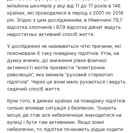
мільйона школярів у віці від 11 до 17 років в 146
країнах, які проводилися в період з 2001 по 2016
рік. Згідно з цим дослідженням, в Німеччині 79,7
відсотка хлопчиків і 87,9 відсотка дівчат ведуть
недостатньо активний спосіб життя.
У дослідженні не називаються чіткі причини, які
пояснювали б таку поведінку підлітків. Утім, на
думку вчених, до зниження рівня фізичної
активності могла призвести "електронна
революція", яка змінила "руховий стереотип
підлітків". Через це вони мало рухаються і ведуть
сидячий спосіб життя.
Крім того, в деяких країнах на поведінку підлітків
сильно впливає ситуація з безпекою. "Існують
місця, де стає все небезпечніше знаходитися на
вулиці і бути там активними. Якщо зовні
небезпечно, то підлітки починають рідше ходити