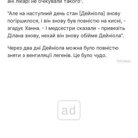
ані лікарі не очікували такого".
"Але на наступний день стан [Дейніола] знову
погіршилося, і він знову був повністю на кисні, -
згадує Ханна. - І медсестри сказали - привезіть
Ділана знову, нехай він знову обійме Дейніола".
Через два дні Дейніола можна було повністю
зняти з вентиляції легенів. Це було чудо.
Реклама
ad