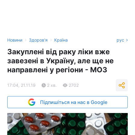
›
›
Новини
Здоров'я
Країна
рус
Закуплені від раку ліки вже
завезені в Україну, але ще не
направлені у регіони - МОЗ
17:04, 21.11.19
2 хв.
2702
Підпишіться на нас в Google