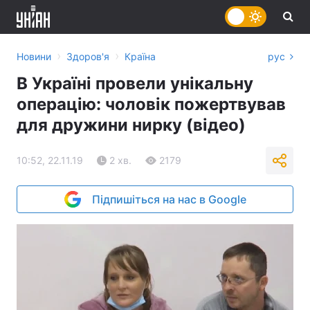
›
›
Новини
Здоров'я
Країна
рус
В Україні провели унікальну
операцію: чоловік пожертвував
для дружини нирку (відео)
10:52, 22.11.19
2 хв.
2179
Підпишіться на нас в Google