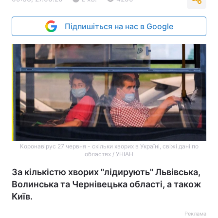
Підпишіться на нас в Google
Коронавірус 27 червня - скільки хворих в Україні, свіжі дані по
областях / УНІАН
За кількістю хворих "лідирують" Львівська,
Волинська та Чернівецька області, а також
Київ.
Реклама