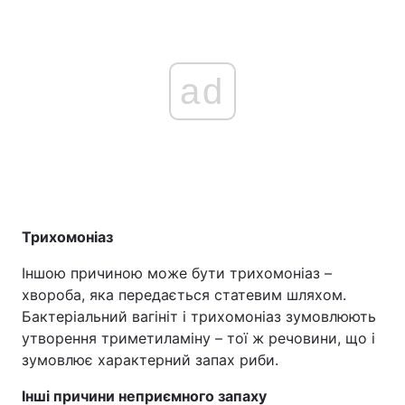
ad
Трихомоніаз
Іншою причиною може бути трихомоніаз –
хвороба, яка передається статевим шляхом.
Бактеріальний вагініт і трихомоніаз зумовлюють
утворення триметиламіну – тої ж речовини, що і
зумовлює характерний запах риби.
Інші причини неприємного запаху