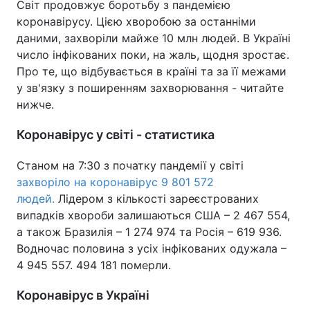
Світ продовжує боротьбу з пандемією
коронавірусу. Цією хворобою за останніми
даними, захворіли майже 10 млн людей. В Україні
число інфікованих поки, на жаль, щодня зростає.
Головна
Війна
Про те, що відбувається в країні та за її межами
у зв'язку з поширенням захворювання - читайте
Україна
Політика
нижче.
Економіка
Світ
Коронавірус у світі - статистика
Спорт
Наука
Станом на 7:30 з початку пандемії у світі
захворіло на коронавірус 9 801 572
Техно і зв'язок
Лайт
людей.
Лідером з кількості зареєстрованих
Зброя
Інциденти
випадків хвороби залишаються США – 2 467 554,
а також Бразилія – 1 274 974 та Росія – 619 936.
Здоров'я
Туризм
Водночас половина з усіх інфікованих одужала –
4 945 557. 494 181 померли.
Цікавинки
Погода
Коронавірус в Україні
Екологія
Регіони