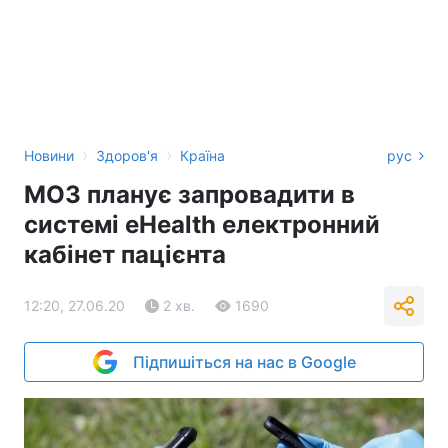
›
›
Новини
Здоров'я
Країна
рус
МОЗ планує запровадити в
системі eHealth електронний
кабінет пацієнта
12:20, 27.06.20
2 хв.
1690
Підпишіться на нас в Google