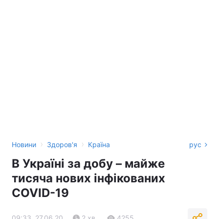
›
›
Новини
Здоров'я
Країна
рус
В Україні за добу – майже
тисяча нових інфікованих
COVID-19
09:33, 27.06.20
2 хв.
4255