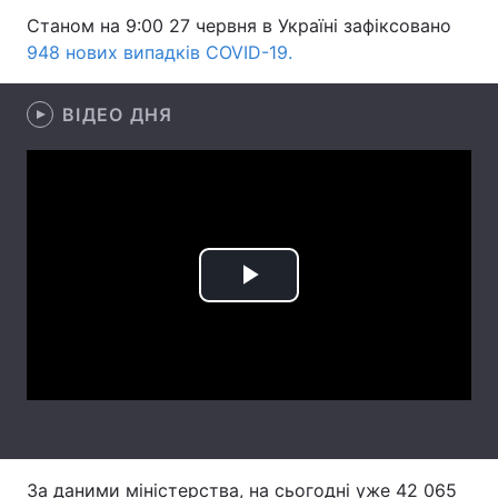
Станом на 9:00 27 червня в Україні зафіксовано
Лонгріди
948 нових випадків COVID-19.
Відео з Youtube
Статті
ВІДЕО ДНЯ
Інтерв'ю
Думки
Архів
Вакансії
Контакти
Play
Послуги
Video
За даними міністерства, на сьогодні уже 42 065