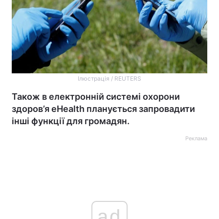
Ілюстрація / REUTERS
Також в електронній системі охорони
здоров’я eHealth планується запровадити
інші функції для громадян.
Реклама
ad