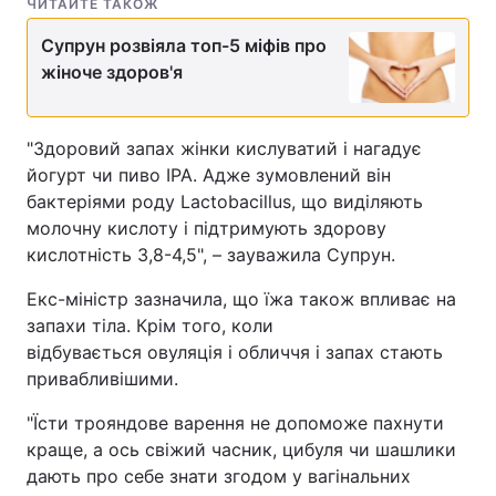
ЧИТАЙТЕ ТАКОЖ
Супрун розвіяла топ-5 міфів про
жіноче здоров'я
"Здоровий запах жінки кислуватий і нагадує
йогурт чи пиво ІРА. Адже зумовлений він
бактеріями роду Lactobacillus, що виділяють
молочну кислоту і підтримують здорову
кислотність 3,8-4,5", – зауважила Супрун.
Екс-міністр зазначила, що їжа також впливає на
запахи тіла. Крім того, коли
відбувається овуляція і обличчя і запах стають
привабливішими.
"Їсти трояндове варення не допоможе пахнути
краще, а ось свіжий часник, цибуля чи шашлики
дають про себе знати згодом у вагінальних