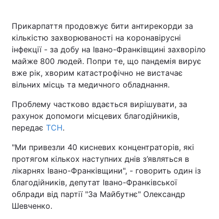
Прикарпаття продовжує бити антирекорди за
кількістю захворюваності на коронавірусні
Головна
Війна
інфекції - за добу на Івано-Франківщині захворіло
майже 800 людей. Попри те, що пандемія вирує
Україна
Політика
вже рік, хворим катастрофічно не вистачає
вільних місць та медичного обладнання.
Економіка
Світ
Проблему частково вдається вирішувати, за
Спорт
Наука
рахунок допомоги місцевих благодійників,
передає
ТСН
.
Техно і зв'язок
Лайт
"Ми привезли 40 кисневих концентраторів, які
Зброя
Інциденти
протягом кількох наступних днів з’являться в
лікарнях Івано-Франківщини", - говорить один із
Здоров'я
Туризм
благодійників, депутат Івано-Франківської
Цікавинки
Погода
облради від партії "За Майбутнє" Олександр
Шевченко.
Екологія
Регіони