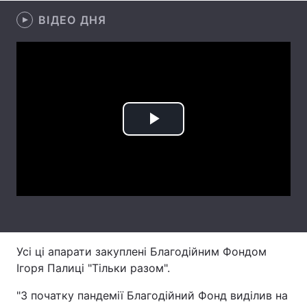
ВІДЕО ДНЯ
Лонгріди
Відео з Youtube
Статті
Інтерв'ю
Думки
Архів
Вакансії
Play
Контакти
Video
Послуги
Усі ці апарати закуплені Благодійним Фондом
Ігоря Палиці "Тільки разом".
"З початку пандемії Благодійний Фонд виділив на