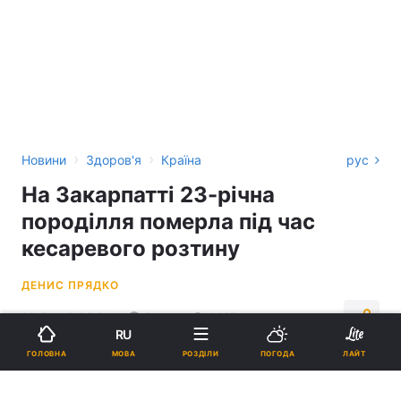
›
›
Новини
Здоров'я
Країна
рус
На Закарпатті 23-річна
породілля померла під час
кесаревого розтину
ДЕНИС ПРЯДКО
16:51, 19.02.21
2 хв.
1415
RU
МОВА
ГОЛОВНА
РОЗДІЛИ
ПОГОДА
ЛАЙТ
Підпишіться на нас в Google