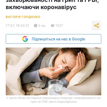
включаючи коронавірус
ВІКТОРІЯ ГОРДІЄНКО
17:57, 19.02.21
2 хв.
1027
Підпишіться на нас в Google
У трьох областях України перевищено епідпоріг захворюваності на
грип та ГРВІ / фото Depositphotos