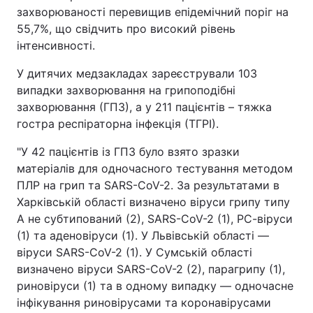
захворюваності перевищив епідемічний поріг на
55,7%, що свідчить про високий рівень
інтенсивності.
У дитячих медзакладах зареєстрували 103
випадки захворювання на грипоподібні
захворювання (ГПЗ), а у 211 пацієнтів – тяжка
гостра респіраторна інфекція (ТГРІ).
"У 42 пацієнтів із ГПЗ було взято зразки
матеріалів для одночасного тестування методом
ПЛР на грип та SARS-CoV-2. За результатами в
Харківській області визначено віруси грипу типу
А не субтипований (2), SARS-CoV-2 (1), РС-віруси
(1) та аденовіруси (1). У Львівській області —
віруси SARS-CoV-2 (1). У Сумській області
визначено віруси SARS-CoV-2 (2), парагрипу (1),
риновіруси (1) та в одному випадку — одночасне
інфікування риновірусами та коронавірусами