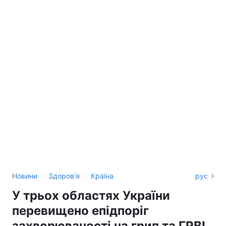
›
›
Новини
Здоров'я
Країна
рус
У трьох областях України
перевищено епідпоріг
захворюваності на грип та ГРВІ,