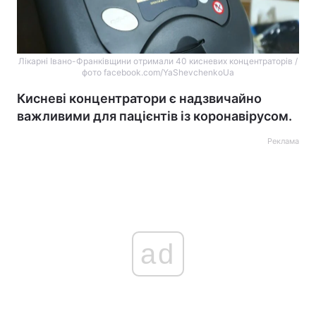
Лікарні Івано-Франківщини отримали 40 кисневих концентраторів /
фото facebook.com/YaShevchenkoUa
Кисневі концентратори є надзвичайно
важливими для пацієнтів із коронавірусом.
Реклама
ad