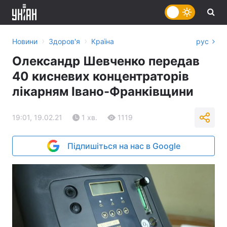
›
›
Новини
Здоров'я
Країна
рус
Олександр Шевченко передав
40 кисневих концентраторів
лікарням Івано-Франківщини
19:01, 19.02.21
1 хв.
1119
Підпишіться на нас в Google