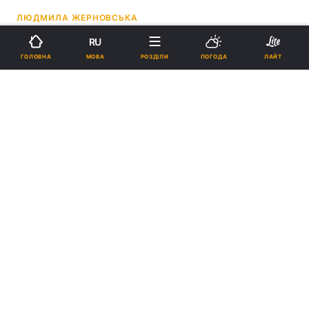
ЛЮДМИЛА ЖЕРНОВСЬКА
RU
22:29, 21.12.21
2 хв.
24328
МОВА
ГОЛОВНА
РОЗДІЛИ
ПОГОДА
ЛАЙТ
Підпишіться на нас в Google
Лікарі допомогли школярці, яка вколола у губу олію / Скриншот
Вона хотіла збільшити губи.
Реклама