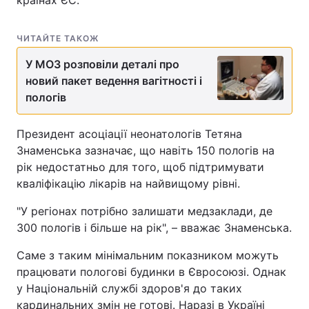
країнах ЄС.
Лонгріди
ЧИТАЙТЕ ТАКОЖ
У МОЗ розповіли деталі про
Відео з Youtube
Статті
новий пакет ведення вагітності і
Інтерв'ю
Думки
пологів
Архів
Вакансії
Президент асоціації неонатологів Тетяна
Знаменська зазначає, що навіть 150 пологів на
Контакти
рік недостатньо для того, щоб підтримувати
кваліфікацію лікарів на найвищому рівні.
Послуги
"У регіонах потрібно залишати медзаклади, де
300 пологів і більше на рік", – вважає Знаменська.
Саме з таким мінімальним показником можуть
працювати пологові будинки в Євросоюзі. Однак
у Національній службі здоров'я до таких
кардинальних змін не готові. Наразі в Україні