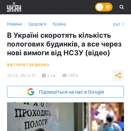
›
›
Новини
Здоров'я
Країна
рус
В Україні скоротять кількість
пологових будинків, а все через
нові вимоги від НСЗУ (відео)
ВІКТОРІЯ ГОРДІЄНКО
10:23, 28.12.21
2 хв.
7484
Підпишіться на нас в Google