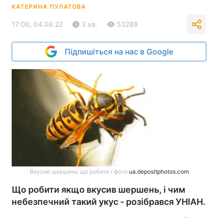
КАТЕРИНА ПУЛАТОВА
17:00, 04.08.22
3 хв.
53288
Підпишіться на нас в Google
Вкусив шершень що робити / фото
ua.depositphotos.com
Що робити якщо вкусив шершень, і чим
небезпечний такий укус - розібрався УНІАН.