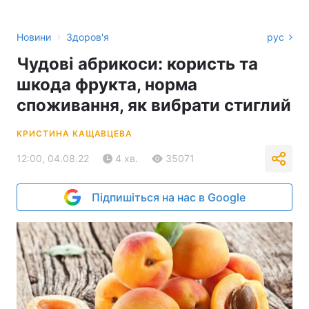
›
Новини
Здоров'я
рус
Чудові абрикоси: користь та
шкода фрукта, норма
споживання, як вибрати стиглий
КРИСТИНА КАЩАВЦЕВА
12:00, 04.08.22
4 хв.
35071
Підпишіться на нас в Google