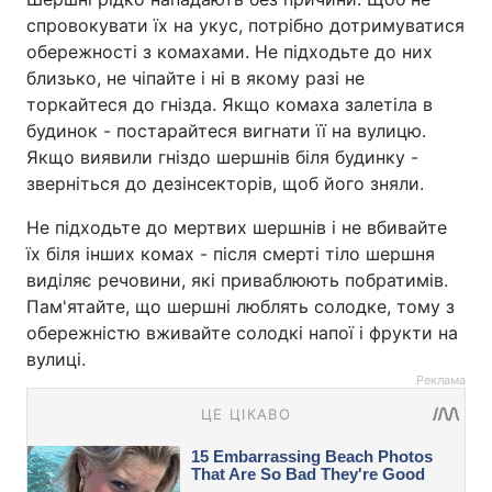
спровокувати їх на укус, потрібно дотримуватися
обережності з комахами. Не підходьте до них
близько, не чіпайте і ні в якому разі не
торкайтеся до гнізда. Якщо комаха залетіла в
будинок - постарайтеся вигнати її на вулицю.
Якщо виявили гніздо шершнів біля будинку -
зверніться до дезінсекторів, щоб його зняли.
Не підходьте до мертвих шершнів і не вбивайте
їх біля інших комах - після смерті тіло шершня
виділяє речовини, які приваблюють побратимів.
Пам'ятайте, що шершні люблять солодке, тому з
обережністю вживайте солодкі напої і фрукти на
вулиці.
Реклама