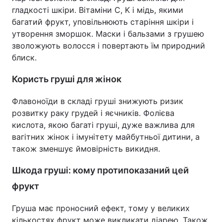
гладкості шкіри. Вітаміни C, K і мідь, якими
багатий фрукт, уповільнюють старіння шкіри і
утворення зморшок. Маски і бальзами з грушею
зволожують волосся і повертають їм природний
блиск.
Користь груші для жінок
Флавоноїди в складі груші знижують ризик
розвитку раку грудей і яєчників. Фолієва
кислота, якою багаті груші, дуже важлива для
вагітних жінок і імунітету майбутньої дитини, а
також зменшує ймовірність викидня.
Шкода груші: кому протипоказаний цей
фрукт
Груша має проносний ефект, тому у великих
кількостях фрукт може викликати діарею. Також