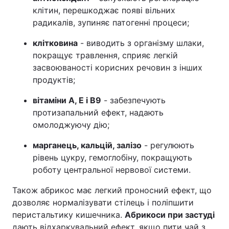
клітин, перешкоджає появі вільних
радикалів, зупиняє патогенні процеси;
клітковина
- виводить з організму шлаки,
покращує травлення, сприяє легкій
засвоюваності корисних речовин з інших
продуктів;
вітаміни А, Е і В9
- забезпечують
протизапальний ефект, надають
омолоджуючу дію;
марганець, кальцій, залізо
- регулюють
рівень цукру, гемоглобіну, покращують
роботу центральної нервової системи.
Також абрикос має легкий проносний ефект, що
дозволяє нормалізувати стілець і поліпшити
перистальтику кишечника.
Абрикоси при застуді
дають відхаркувальний ефект, якщо пити чай з