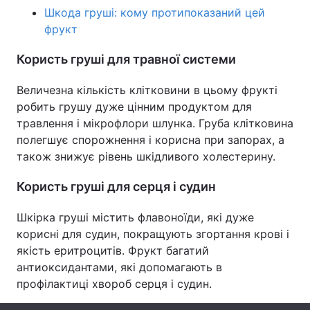
Шкода груші: кому протипоказаний цей
Лонгріди
фрукт
Користь груші для травної системи
Відео з Youtube
Статті
Величезна кількість клітковини в цьому фрукті
Інтерв'ю
Думки
робить грушу дуже цінним продуктом для
травлення і мікрофлори шлунка. Груба клітковина
Архів
Вакансії
полегшує спорожнення і корисна при запорах, а
також знижує рівень шкідливого холестерину.
Контакти
Користь груші для серця і судин
Послуги
Шкірка груші містить флавоноїди, які дуже
корисні для судин, покращують згортання крові і
якість еритроцитів. Фрукт багатий
антиоксидантами, які допомагають в
профілактиці хвороб серця і судин.