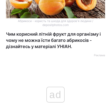
Абрикоси - користь та шкода для здоров'я людини /
depositphotos.com
Чим корисний літній фрукт для організму і
чому не можна їсти багато абрикосів -
дізнайтесь у матеріалі УНІАН.
Реклама
ad