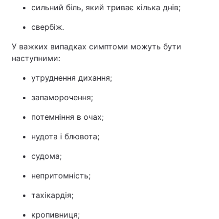
сильний біль, який триває кілька днів;
свербіж.
У важких випадках симптоми можуть бути
наступними:
утруднення дихання;
запаморочення;
потемніння в очах;
нудота і блювота;
судома;
непритомність;
тахікардія;
кропивниця;