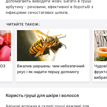
допомагають виводити жовч. Багато в груші
арбутину - речовини, ефективної в боротьбі з
інфекціями сечостатевих шляхів.
ЧИТАЙТЕ ТАКОЖ:
МОЗ
Вжалив шершень: чим небезпечний
Чудові
укус і як надати першу допомогу
фрукта
вибрат
Користь груші для шкіри і волосся
Харчові волокна в складі груші важливі для