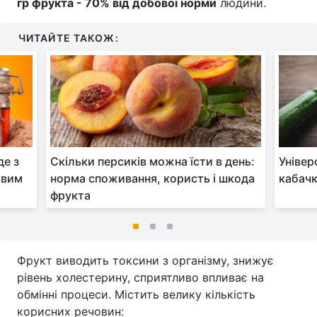
гр фрукта - 70% від добової норми
людини.
ЧИТАЙТЕ ТАКОЖ:
де з
Скільки персиків можна їсти в день:
Універ
ивим
норма споживання, користь і шкода
кабачк
фрукта
Фрукт виводить токсини з організму, знижує
рівень холестерину, сприятливо впливає на
обмінні процеси. Містить велику кількість
корисних речовин: