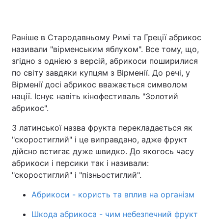
Раніше в Стародавньому Римі та Греції абрикос
називали "вірменським яблуком". Все тому, що,
згідно з однією з версій, абрикоси поширилися
по світу завдяки купцям з Вірменії. До речі, у
Вірменії досі абрикос вважається символом
нації. Існує навіть кінофестиваль "Золотий
абрикос".
З латинської назва фрукта перекладається як
"скоростиглий" і це виправдано, адже фрукт
дійсно встигає дуже швидко. До якогось часу
абрикоси і персики так і називали:
"скоростиглий" і "пізньостиглий".
Абрикоси - користь та вплив на організм
Шкода абрикоса - чим небезпечний фрукт