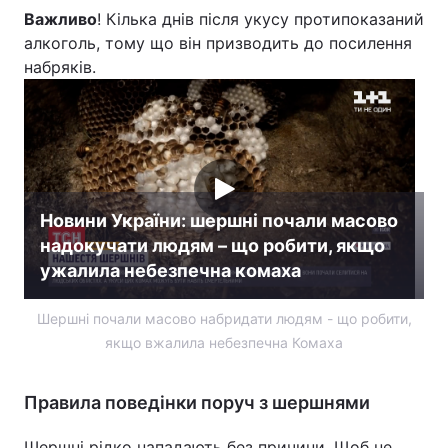
Важливо
! Кілька днів після укусу протипоказаний
алкоголь, тому що він призводить до посилення
набряків.
Новини України: шершні почали масово
надокучати людям – що робити, якщо
ужалила небезпечна комаха
Шершні почали масово набридати людям - що робити,
якщо вжалила небезпечна Комаха
Правила поведінки поруч з шершнями
Шершні рідко нападають без причини. Щоб не