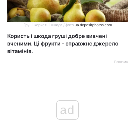
Груші користь і шкода / фото
ua.depositphotos.com
Користь і шкода груші добре вивчені
вченими. Ці фрукти - справжнє джерело
вітамінів.
Реклама
ad