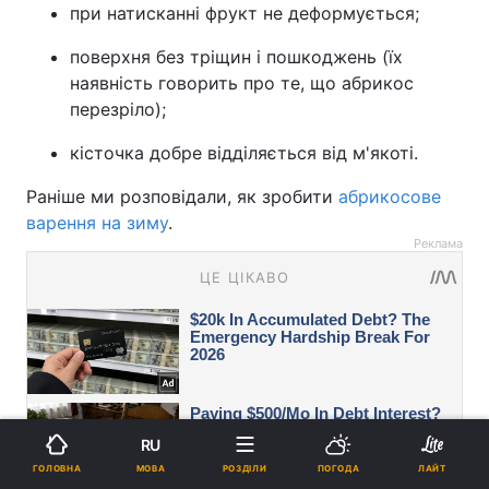
при натисканні фрукт не деформується;
поверхня без тріщин і пошкоджень (їх
наявність говорить про те, що абрикос
перезріло);
кісточка добре відділяється від м'якоті.
Раніше ми розповідали, як зробити
абрикосове
варення на зиму
.
Реклама
RU
МОВА
ГОЛОВНА
РОЗДІЛИ
ПОГОДА
ЛАЙТ