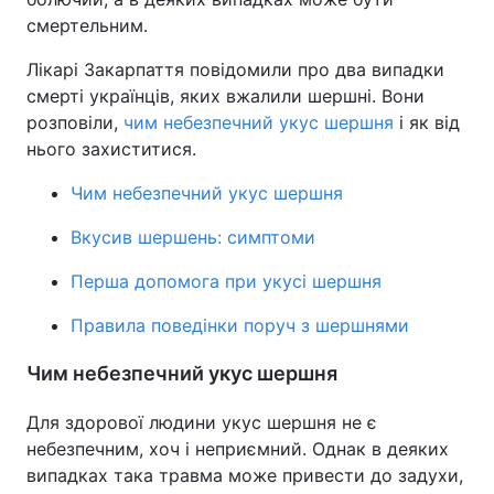
смертельним.
Лікарі Закарпаття повідомили про два випадки
смерті українців, яких вжалили шершні. Вони
розповіли,
чим небезпечний укус шершня
і як від
нього захиститися.
Чим небезпечний укус шершня
Вкусив шершень: симптоми
Перша допомога при укусі шершня
Правила поведінки поруч з шершнями
Чим небезпечний укус шершня
Для здорової людини укус шершня не є
небезпечним, хоч і неприємний. Однак в деяких
випадках така травма може привести до задухи,