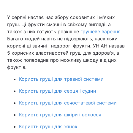
У серпні настає час збору соковитих і м'яких
груш. Ці фрукти смачні в свіжому вигляді, а
Головна
Війна
також з них готують розкішне
грушеве варення
.
Багато людей навіть не підозрюють, наскільки
Україна
Політика
корисні ці звичні і недорогі фрукти. УНІАН назвав
Економіка
Світ
5 корисних властивостей груш для здоров'я, а
також попередив про можливу шкоду від цих
Спорт
Наука
фруктів.
Техно і зв'язок
Лайт
Користь груші для травної системи
Користь груші для серця і судин
Зброя
Інциденти
Користь груші для сечостатевої системи
Здоров'я
Туризм
Користь груші для шкіри і волосся
Цікавинки
Погода
Користь груші для жінок
Екологія
Регіони